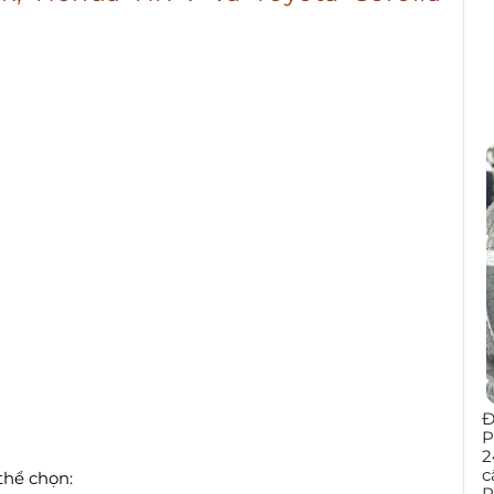
Đ
P
2
c
thể chọn:
P