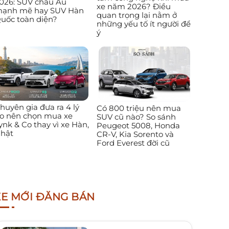
026: SUV châu Âu
xe năm 2026? Điều
ạnh mẽ hay SUV Hàn
quan trọng lại nằm ở
uốc toàn diện?
những yếu tố ít người để
ý
huyên gia đưa ra 4 lý
Có 800 triệu nên mua
o nên chọn mua xe
SUV cũ nào? So sánh
ynk & Co thay vì xe Hàn,
Peugeot 5008, Honda
hật
CR-V, Kia Sorento và
Ford Everest đời cũ
XE MỚI ĐĂNG BÁN