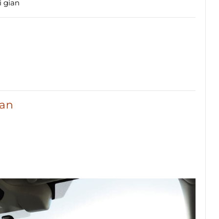
i gian
ian