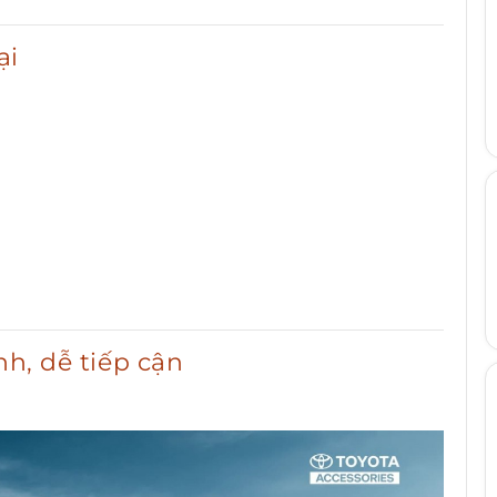
ại
nh, dễ tiếp cận