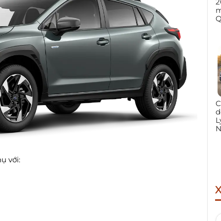
2
m
Q
C
d
L
N
ụ với: