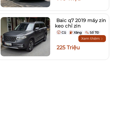
Baic q7 2019 máy zin
keo chỉ zin
Cũ
Xăng
Số TĐ
Xem thêm
225 Triệu