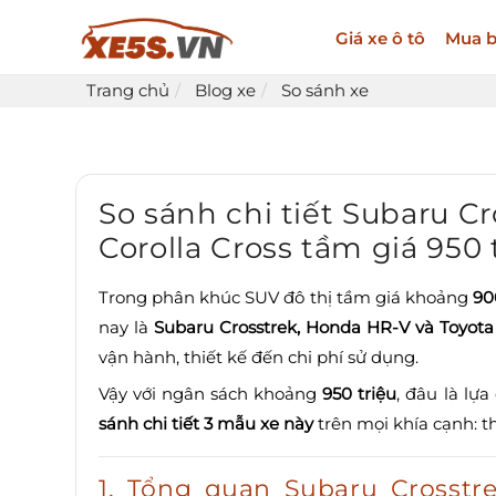
Giá xe ô tô
Mua b
Trang chủ
Blog xe
So sánh xe
So sánh chi tiết Subaru C
Corolla Cross tầm giá 950 
Trong phân khúc SUV đô thị tầm giá khoảng
90
nay là
Subaru Crosstrek, Honda HR-V và Toyota 
vận hành, thiết kế đến chi phí sử dụng.
Vậy với ngân sách khoảng
950 triệu
, đâu là lự
sánh chi tiết 3 mẫu xe này
trên mọi khía cạnh: th
1. Tổng quan Subaru Crosstr