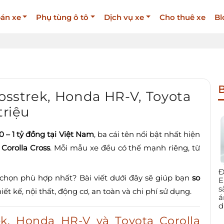
án xe
Phụ tùng ô tô
Dịch vụ xe
Cho thuê xe
Bl
B
rosstrek, Honda HR-V, Toyota
triệu
0 – 1 tỷ đồng tại Việt Nam
, ba cái tên nổi bật nhất hiện
Corolla Cross
. Mỗi mẫu xe đều có thế mạnh riêng, từ
Đ
a chọn phù hợp nhất? Bài viết dưới đây sẽ giúp bạn
so
E
s
iết kế, nội thất, động cơ, an toàn và chi phí sử dụng.
á
d
ek, Honda HR-V và Toyota Corolla