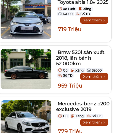
Toyota altis 1.8v 2025
Xe Lướt
Xăng
14000
Số TĐ
Xem thêm
719 Triệu
Bmw 520i sản xuất
2018, lăn bánh
52.000km
Cũ
Xăng
52000
Số TĐ
Xem thêm
959 Triệu
Mercedes-benz c200
exclusive 2019
Cũ
Xăng
Số TĐ
Xem thêm
779 Triệu