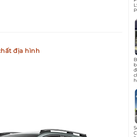
L
P
hất địa hình
B
b
đ
c
h
S
C