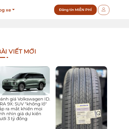
og xe
Đăng tin MIỄN PHÍ
ÀI VIẾT MỚI
ánh giá Volkswagen ID.
RA 9X: SUV "khổng lồ"
ắp ra mắt khiến mọi
nh nhìn giá dự kiến
ưới 3 tỷ đồng