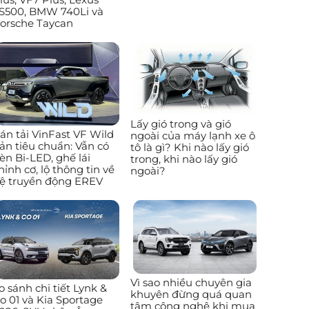
S500, BMW 740Li và
orsche Taycan
Lấy gió trong và gió
án tải VinFast VF Wild
ngoài của máy lạnh xe ô
ản tiêu chuẩn: Vẫn có
tô là gì? Khi nào lấy gió
èn Bi-LED, ghế lái
trong, khi nào lấy gió
hỉnh cơ, lộ thông tin về
ngoài?
ệ truyền động EREV
Vì sao nhiều chuyên gia
o sánh chi tiết Lynk &
khuyên đừng quá quan
o 01 và Kia Sportage
tâm công nghệ khi mua