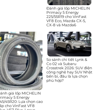
Đánh giá lốp MICHELIN
Primacy 5 Energy
225/55R19 cho VinFast
VF8 Eco, Mazda CX-5,
CX-8 và Mazda6
So sánh chi tiết Lynk &
Co 02 và Subaru
Crosstrek 2026: SUV điện
công nghệ hay SUV Nhật
bền bỉ, đâu là lựa chọn
phù hợp?
ánh giá lốp MICHELIN
rimacy 5 Energy
45/45R20: Lựa chọn cao
ấp cho VinFast VF8
lus, VF7 Plus, Lexus