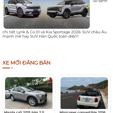
So sánh
chi tiết Lynk & Co 01 và Kia Sportage 2026: SUV châu Âu
mạnh mẽ hay SUV Hàn Quốc toàn diện?
XE MỚI ĐĂNG BÁN
Mazda cx5 2015 bản 2.0
Minicoper convertible 2016