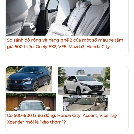
So sánh độ rộng và hàng ghế 2 của một số mẫu xe tầm
giá 500 triệu: Geely EX2, VF5, Mazda3, Honda City…
Có 500–600 triệu đồng: Honda City, Accent, Vios hay
Xpander mới là “kèo thơm”?