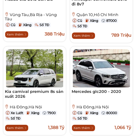
đi 8v7
Vũng Tàu,Bà Rịa - Vũng
Quận 10,Hồ Chí Minh
Tàu
Cũ
Xăng
87000
Cũ
Xăng
Số TĐ
Số TĐ
388 Triệu
Xem thêm
789 Triệu
Xem thêm
Kia carnival premium 8s sản
Mercedes glc200 - 2020
xuất 2026
Hà Đông,Hà Nội
Hà Đông,Hà Nội
Xe Lướt
Xăng
7900
Cũ
Xăng
80000
Số TĐ
Số TĐ
1,388 Tỷ
1,066 Tỷ
Xem thêm
Xem thêm