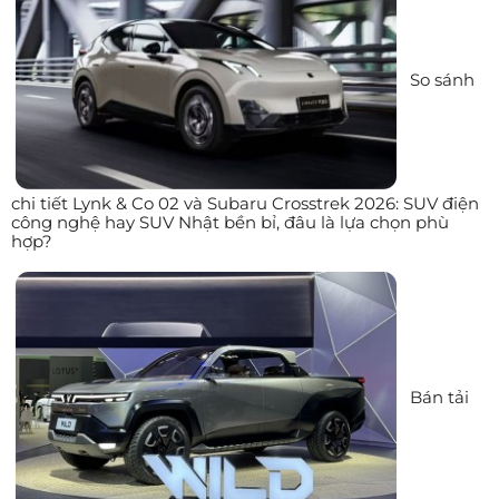
So sánh
chi tiết Lynk & Co 02 và Subaru Crosstrek 2026: SUV điện
công nghệ hay SUV Nhật bền bỉ, đâu là lựa chọn phù
hợp?
Bán tải