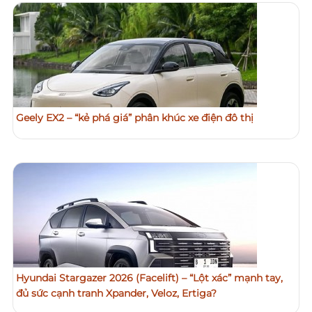
Geely EX2 – “kẻ phá giá” phân khúc xe điện đô thị
Hyundai Stargazer 2026 (Facelift) – “Lột xác” mạnh tay,
đủ sức cạnh tranh Xpander, Veloz, Ertiga?