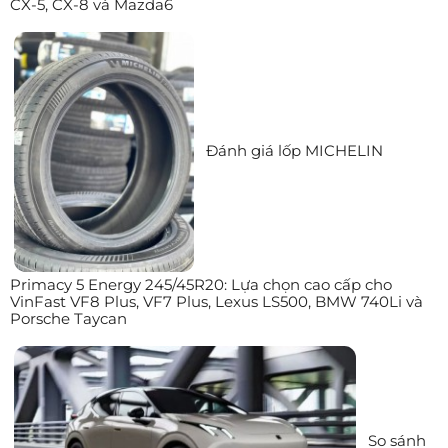
CX-5, CX-8 và Mazda6
Đánh giá lốp MICHELIN
Primacy 5 Energy 245/45R20: Lựa chọn cao cấp cho
VinFast VF8 Plus, VF7 Plus, Lexus LS500, BMW 740Li và
Porsche Taycan
So sánh