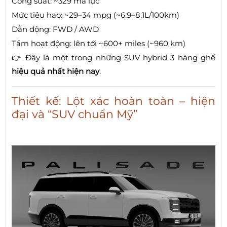
Công suất: ~329 mã lực
Mức tiêu hao: ~29–34 mpg (~6.9–8.1L/100km)
Dẫn động: FWD / AWD
Tầm hoạt động: lên tới ~600+ miles (~960 km)
👉 Đây là một trong những SUV hybrid 3 hàng ghế
hiệu quả nhất hiện nay
.
Thiết kế: Lột xác hoàn toàn – hiện
đại và “SUV chuẩn Mỹ”