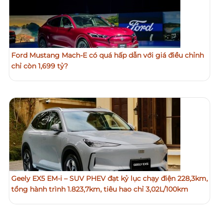
Ford Mustang Mach-E có quá hấp dẫn với giá điều chỉnh
chỉ còn 1,699 tỷ?
Geely EX5 EM-i – SUV PHEV đạt kỷ lục chạy điện 228,3km,
tổng hành trình 1.823,7km, tiêu hao chỉ 3,02L/100km