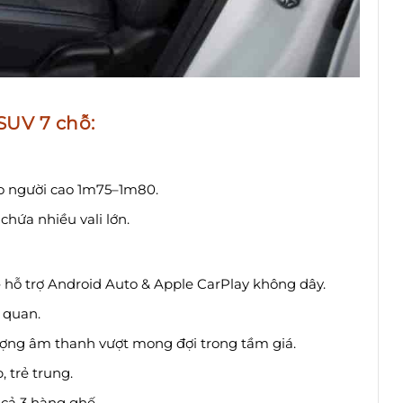
SUV 7 chỗ:
ho người cao 1m75–1m80.
chứa nhiều vali lớn.
 – hỗ trợ Android Auto & Apple CarPlay không dây.
c quan.
ợng âm thanh vượt mong đợi trong tầm giá.
 trẻ trung.
 cả 3 hàng ghế.