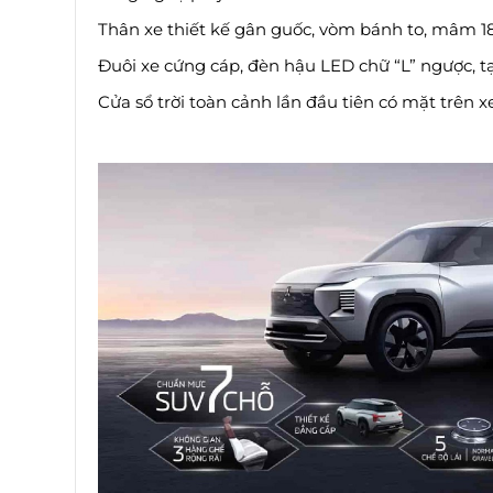
Thân xe thiết kế gân guốc, vòm bánh to, mâm 18
Đuôi xe cứng cáp, đèn hậu LED chữ “L” ngược, tạ
Cửa sổ trời toàn cảnh lần đầu tiên có mặt trên 