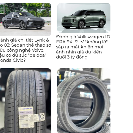
Đánh giá Volkswagen ID.
ánh giá chi tiết Lynk &
ERA 9X: SUV "khổng lồ"
o 03: Sedan thể thao sở
sắp ra mắt khiến mọi
ữu công nghệ Volvo,
ánh nhìn giá dự kiến
iệu có đủ sức "đe dọa"
dưới 3 tỷ đồng
onda Civic?