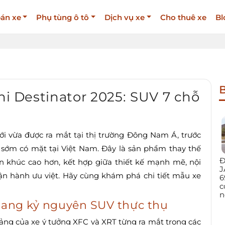
án xe
Phụ tùng ô tô
Dịch vụ xe
Cho thuê xe
Bl
B
hi Destinator 2025: SUV 7 chỗ
i vừa được ra mắt tại thị trường Đông Nam Á, trước
sẽ sớm có mặt tại Việt Nam. Đây là sản phẩm thay thế
Đ
ân khúc cao hơn, kết hợp giữa thiết kế mạnh mẽ, nội
J
vận hành ưu việt. Hãy cùng khám phá chi tiết mẫu xe
6
c
n
 sang kỷ nguyên SUV thực thụ
tảng của xe ý tưởng XFC và XRT từng ra mắt trong các