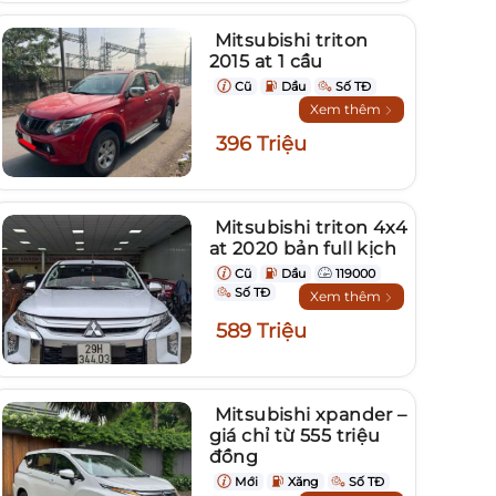
Mitsubishi triton
2015 at 1 cầu
Cũ
Dầu
Số TĐ
Xem thêm
396 Triệu
Mitsubishi triton 4x4
at 2020 bản full kịch
Cũ
Dầu
119000
Số TĐ
Xem thêm
589 Triệu
Mitsubishi xpander –
giá chỉ từ 555 triệu
đồng
Mới
Xăng
Số TĐ