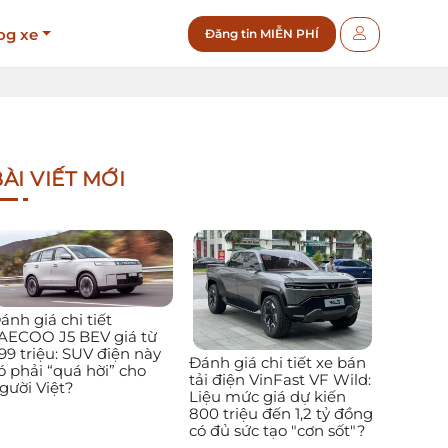
og xe
Đăng tin MIỄN PHÍ
ÀI VIẾT MỚI
ánh giá chi tiết
AECOO J5 BEV giá từ
99 triệu: SUV điện này
Đánh giá chi tiết xe bán
ó phải “quá hời” cho
tải điện VinFast VF Wild:
gười Việt?
Liệu mức giá dự kiến
800 triệu đến 1,2 tỷ đồng
có đủ sức tạo "cơn sốt"?