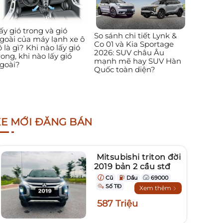
ấy gió trong và gió
So sánh chi tiết Lynk &
goài của máy lạnh xe ô
Co 01 và Kia Sportage
ô là gì? Khi nào lấy gió
2026: SUV châu Âu
rong, khi nào lấy gió
mạnh mẽ hay SUV Hàn
goài?
Quốc toàn diện?
XE MỚI ĐĂNG BÁN
Mitsubishi triton đời
2019 bản 2 cầu stđ
Cũ
Dầu
69000
Số TĐ
Xem thêm
587 Triệu