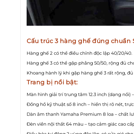
Cấu trúc 3 hàng ghế đúng chuẩn 
Hàng ghế 2 có thể điều chỉnh độc lập 40/20/40.
Hàng ghế 3 có thể gập phẳng 50/50, rộng đủ c
Khoang hành lý khi gập hàng ghế 3 rất rộng, đủ 
Trang bị nổi bật:
Màn hình giải trí trung tâm 12.3 inch (dạng nổi)
Đồng hồ kỹ thuật số 8 inch – hiển thị rõ nét, trự
Dàn âm thanh Yamaha Premium 8 loa – chất lư
Đèn viền nội thất 64 màu – tạo cảm giác cao cấp,
Điều hòa tự động 2 vùng độc lập, có cửa gió cho