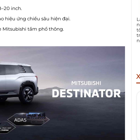
–20 inch.
o hiệu ứng chiều sâu hiện đại.
L
n
xe Mitsubishi tầm phổ thông.
t
t
n