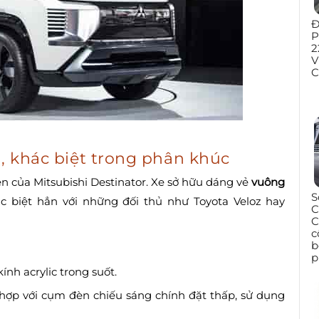
Đ
P
2
V
C
p, khác biệt trong phân khúc
ên của Mitsubishi Destinator. Xe sở hữu dáng vẻ
vuông
S
ác biệt hẳn với những đối thủ như Toyota Veloz hay
C
C
c
b
p
ính acrylic trong suốt.
hợp với cụm đèn chiếu sáng chính đặt thấp, sử dụng