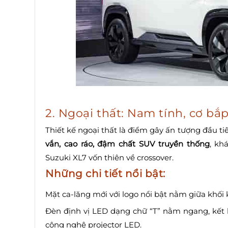
2. Ngoại thất: Nam tính, cơ bắ
Thiết kế ngoại thất là điểm gây ấn tượng đầu ti
vắn, cao ráo, đậm chất SUV truyền thống
, kh
Suzuki XL7 vốn thiên về crossover.
Những chi tiết nổi bật:
Mặt ca-lăng mới với logo nổi bật nằm giữa khối k
Đèn định vị LED dạng chữ “T” nằm ngang, kết 
công nghệ projector LED.