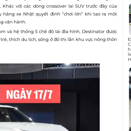
Khác với các dòng crossover lai SUV trước đây của
y hãng xe Nhật quyết định “chơi lớn” khi tạo ra một
ng vận hành.
mm và hệ thống 5 chế độ lái địa hình, Destinator được
rẻ, thích du lịch, sống ở đô thị lẫn khu vực nông thôn
Đ
C
h
l
H