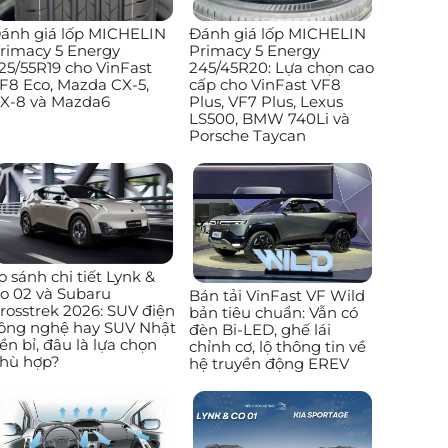
ánh giá lốp MICHELIN
Đánh giá lốp MICHELIN
rimacy 5 Energy
Primacy 5 Energy
25/55R19 cho VinFast
245/45R20: Lựa chọn cao
F8 Eco, Mazda CX-5,
cấp cho VinFast VF8
X-8 và Mazda6
Plus, VF7 Plus, Lexus
LS500, BMW 740Li và
Porsche Taycan
o sánh chi tiết Lynk &
o 02 và Subaru
Bán tải VinFast VF Wild
rosstrek 2026: SUV điện
bản tiêu chuẩn: Vẫn có
ông nghệ hay SUV Nhật
đèn Bi-LED, ghế lái
ền bỉ, đâu là lựa chọn
chỉnh cơ, lộ thông tin về
hù hợp?
hệ truyền động EREV