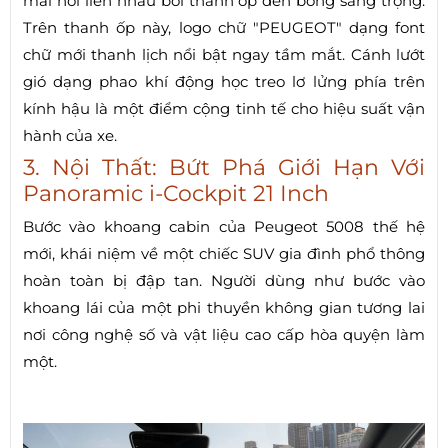
mai nối liền nhau bởi thanh ốp đen bóng sang trọng.
Trên thanh ốp này, logo chữ "PEUGEOT" dạng font
chữ mới thanh lịch nổi bật ngay tầm mắt. Cánh lướt
gió dạng phao khí động học treo lơ lửng phía trên
kính hậu là một điểm cộng tinh tế cho hiệu suất vận
hành của xe.
3. Nội Thất: Bứt Phá Giới Hạn Với
Panoramic i-Cockpit 21 Inch
Bước vào khoang cabin của Peugeot 5008 thế hệ
mới, khái niệm về một chiếc SUV gia đình phổ thông
hoàn toàn bị đập tan. Người dùng như bước vào
khoang lái của một phi thuyền không gian tương lai
nơi công nghệ số và vật liệu cao cấp hòa quyện làm
một.