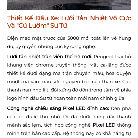
Thiết Kế Đầu Xe: Lưới Tản Nhiệt Vô Cực
Và "Cú Lườm" Sư Tử
Diện mạo mặt trước của 5008 mới toát lên vẻ hung
dữ, uy quyền nhưng cực kỳ công nghệ:
Lưới tản nhiệt tràn viền thế hệ mới:
Peugeot loại bỏ
khung viền chrome truyền thống. Mặt ca-lăng được
thiết kế dưới dạng ma trận chuyển màu, hòa quyện
mượt mà vào màu sơn nguyên bản của thân xe. Các
thanh nan nhỏ li ti đối xứng đổ dồn trọng tâm về phía
logo hình đầu Sư tử hoàn toàn mới nằm chính giữa.
Công nghệ chiếu sáng Pixel LED đỉnh cao:
Đèn pha
của xe được thu nhỏ tối đa dưới dạng dải thanh
mảnh sắc lẹm, tích hợp công nghệ
Pixel LED
thông
minh trên bản cao cấp. Hệ thống này có khả năng tự