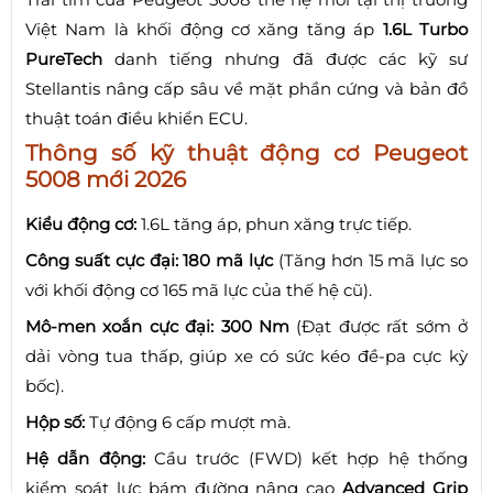
Việt Nam là khối động cơ xăng tăng áp
1.6L Turbo
PureTech
danh tiếng nhưng đã được các kỹ sư
Stellantis nâng cấp sâu về mặt phần cứng và bản đồ
thuật toán điều khiển ECU.
Thông số kỹ thuật động cơ Peugeot
5008 mới 2026
Kiểu động cơ:
1.6L tăng áp, phun xăng trực tiếp.
Công suất cực đại:
180 mã lực
(Tăng hơn 15 mã lực so
với khối động cơ 165 mã lực của thế hệ cũ).
Mô-men xoắn cực đại:
300 Nm
(Đạt được rất sớm ở
dải vòng tua thấp, giúp xe có sức kéo đề-pa cực kỳ
bốc).
Hộp số:
Tự động 6 cấp mượt mà.
Hệ dẫn động:
Cầu trước (FWD) kết hợp hệ thống
kiểm soát lực bám đường nâng cao
Advanced Grip