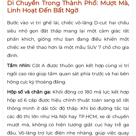
Di Chuyển Trong Thành Phố: Mượt Mà,
Linh Hoạt Đến Bất Ngờ
Bước vào vị trí ghế lái, chiếc vô-lăng D-cut hai chấu
siêu nhỏ gọn đặt thấp mang lại một cảm giác rất
phấn khích, giống như bạn đang điều khiển một
chiếc xe thể thao hơn là một mẫu SUV 7 chỗ cho gia
đình.
Tầm nhìn:
Cột A được thuôn gọn kết hợp cùng vị trí
ngồi cao ráo giúp tầm quan sát phía trước và hai bên
hông cực kỳ thoáng đãng.
Hộp số và chân ga:
Khối động cơ 180 mã lực kết hợp
hộp số 6 cấp được hiệu chỉnh thuật toán sang số rất
thông minh ở dải tốc độ thấp. Khi bò đường tắc tại
các đô thị lớn như Hà Nội hay TP.HCM, xe di chuyển
mượt mà, không có hiện tượng giật cục hay trễ ga
đầu. Vô-lăng trợ lực điện nhẹ nhàng, giúp việc quay