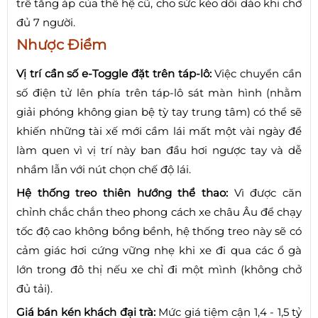
trễ tăng áp của thế hệ cũ, cho sức kéo dồi dào khi chở
đủ 7 người.
Nhược Điểm
Vị trí cần số e-Toggle đặt trên táp-lô:
Việc chuyển cần
số điện tử lên phía trên táp-lô sát màn hình (nhằm
giải phóng không gian bệ tỳ tay trung tâm) có thể sẽ
khiến những tài xế mới cầm lái mất một vài ngày để
làm quen vì vị trí này ban đầu hơi ngược tay và dễ
nhầm lẫn với nút chọn chế độ lái.
Hệ thống treo thiên hướng thể thao:
Vì được căn
chỉnh chắc chắn theo phong cách xe châu Âu để chạy
tốc độ cao không bồng bềnh, hệ thống treo này sẽ có
cảm giác hơi cứng vững nhẹ khi xe đi qua các ổ gà
lớn trong đô thị nếu xe chỉ đi một mình (không chở
đủ tải).
Giá bán kén khách đại trà:
Mức giá tiệm cận 1,4 - 1,5 tỷ