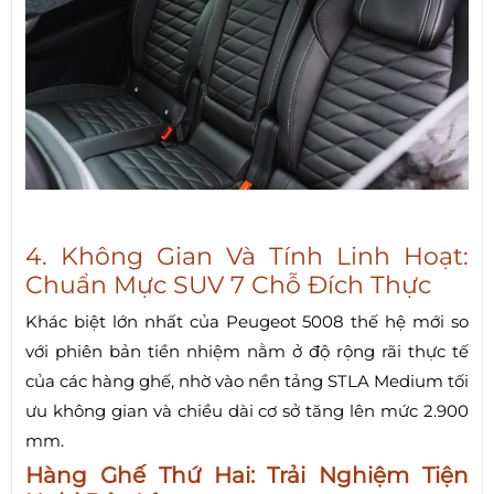
4. Không Gian Và Tính Linh Hoạt:
Chuẩn Mực SUV 7 Chỗ Đích Thực
Khác biệt lớn nhất của Peugeot 5008 thế hệ mới so
với phiên bản tiền nhiệm nằm ở độ rộng rãi thực tế
của các hàng ghế, nhờ vào nền tảng STLA Medium tối
ưu không gian và chiều dài cơ sở tăng lên mức 2.900
mm.
Hàng Ghế Thứ Hai: Trải Nghiệm Tiện