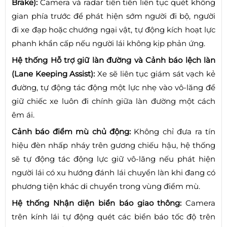
Brake):
Camera và radar tiên tiến liên tục quét không
gian phía trước để phát hiện sớm người đi bộ, người
đi xe đạp hoặc chướng ngại vật, tự động kích hoạt lực
phanh khẩn cấp nếu người lái không kịp phản ứng.
Hệ thống Hỗ trợ giữ làn đường và Cảnh báo lệch làn
(Lane Keeping Assist):
Xe sẽ liên tục giám sát vạch kẻ
đường, tự động tác động một lực nhẹ vào vô-lăng để
giữ chiếc xe luôn đi chính giữa làn đường một cách
êm ái.
Cảnh báo điểm mù chủ động:
Không chỉ đưa ra tín
hiệu đèn nhấp nháy trên gương chiếu hậu, hệ thống
sẽ tự động tác động lực giữ vô-lăng nếu phát hiện
người lái có xu hướng đánh lái chuyển làn khi đang có
phương tiện khác di chuyển trong vùng điểm mù.
Hệ thống Nhận diện biển báo giao thông:
Camera
trên kính lái tự động quét các biển báo tốc độ trên