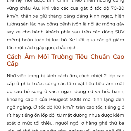
thế hệ mới được tinh chỉnh theo thiên hướng cứng
vững châu Âu. Khi vào các cua gắt ở tốc độ 70-80
km/h, thân xe giữ thăng bằng đáng kinh ngạc, hiện
tượng sàn lắc hay bồng bềnh (vốn là nỗi ác mộng gây
say xe cho hành khách phía sau trên các dòng SUV
mềm) hoàn toàn bị loại bỏ. Xe lướt qua các gờ giảm
tốc một cách gãy gọn, chắc nịch.
Cách Âm Môi Trường Tiêu Chuẩn Cao
Cấp
Nhờ việc trang bị kính cách âm, cách nhiệt 2 lớp cao
cấp ở phía trước cùng các tấm vật liệu tiêu âm mật
độ cao bổ sung ở vách ngăn động cơ và hốc bánh,
khoang cabin của Peugeot 5008 mới tĩnh lặng đến
ngỡ ngàng. Ở tốc độ 100 km/h trên cao tốc, tiếng gió
rít hay tiếng ồn lốp dội từ mặt đường nhựa được kiểm
soát ở mức tối thiểu, người ngồi ở hàng ghế thứ ba
vẫn có thể trò chuyện nhẹ nhàng với hàng ghế đầu