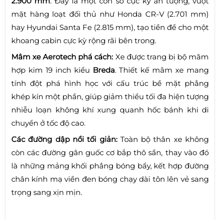
2.900 mm
. Đây là một con số cực kỳ ấn tượng, vượt
mặt hàng loạt đối thủ như Honda CR-V (2.701 mm)
hay Hyundai Santa Fe (2.815 mm), tạo tiền đề cho một
khoang cabin cực kỳ rộng rãi bên trong.
Mâm xe Aerotech phá cách:
Xe được trang bị bộ mâm
hợp kim 19 inch kiểu
Breda
. Thiết kế mâm xe mang
tính đột phá hình học với cấu trúc bề mặt phẳng
khép kín một phần, giúp giảm thiểu tối đa hiện tượng
nhiễu loạn không khí xung quanh hốc bánh khi di
chuyển ở tốc độ cao.
Các đường dập nổi tối giản:
Toàn bộ thân xe không
còn các đường gân guốc cơ bắp thô sần, thay vào đó
là những mảng khối phẳng bóng bẩy, kết hợp đường
chân kính mạ viền đen bóng chạy dài tôn lên vẻ sang
trọng sang xịn mịn.