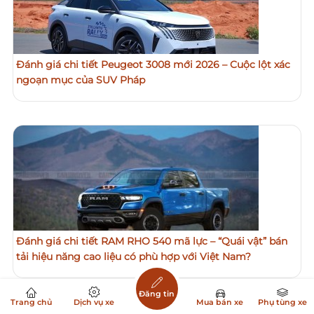
Đánh giá chi tiết Peugeot 3008 mới 2026 – Cuộc lột xác
ngoạn mục của SUV Pháp
Đánh giá chi tiết RAM RHO 540 mã lực – “Quái vật” bán
tải hiệu năng cao liệu có phù hợp với Việt Nam?
Đăng tin
Trang chủ
Dịch vụ xe
Mua bán xe
Phụ tùng xe