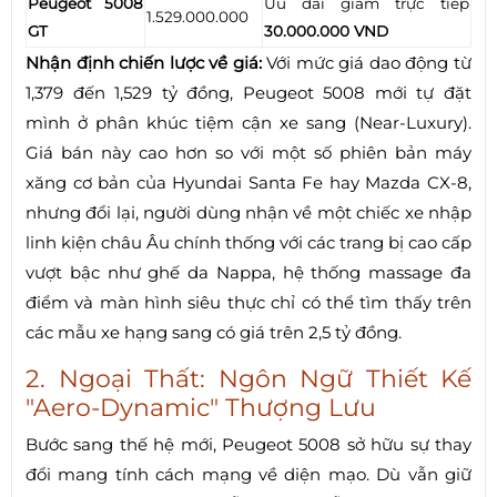
Peugeot 5008
Ưu đãi giảm trực tiếp
1.529.000.000
GT
30.000.000 VND
Nhận định chiến lược về giá:
Với mức giá dao động từ
1,379 đến 1,529 tỷ đồng, Peugeot 5008 mới tự đặt
mình ở phân khúc tiệm cận xe sang (Near-Luxury).
Giá bán này cao hơn so với một số phiên bản máy
xăng cơ bản của Hyundai Santa Fe hay Mazda CX-8,
nhưng đổi lại, người dùng nhận về một chiếc xe nhập
linh kiện châu Âu chính thống với các trang bị cao cấp
vượt bậc như ghế da Nappa, hệ thống massage đa
điểm và màn hình siêu thực chỉ có thể tìm thấy trên
các mẫu xe hạng sang có giá trên 2,5 tỷ đồng.
2. Ngoại Thất: Ngôn Ngữ Thiết Kế
"Aero-Dynamic" Thượng Lưu
Bước sang thế hệ mới, Peugeot 5008 sở hữu sự thay
đổi mang tính cách mạng về diện mạo. Dù vẫn giữ