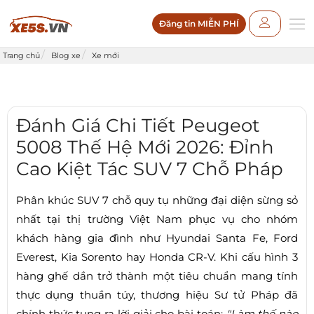
Đăng tin MIỄN PHÍ
Trang chủ
Blog xe
Xe mới
Đánh Giá Chi Tiết Peugeot
5008 Thế Hệ Mới 2026: Đỉnh
Cao Kiệt Tác SUV 7 Chỗ Pháp
Phân khúc SUV 7 chỗ quy tụ những đại diện sừng sỏ
nhất tại thị trường Việt Nam phục vụ cho nhóm
khách hàng gia đình như Hyundai Santa Fe, Ford
Everest, Kia Sorento hay Honda CR-V. Khi cấu hình 3
hàng ghế dần trở thành một tiêu chuẩn mang tính
thực dụng thuần túy, thương hiệu Sư tử Pháp đã
chính thức tung ra lời giải cho bài toán:
"Làm thế nào