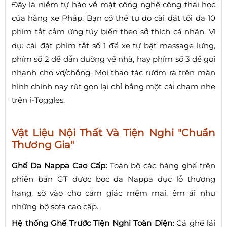
Đây là niềm tự hào về mặt công nghệ công thái học
của hãng xe Pháp. Bạn có thể tự do cài đặt tối đa 10
phím tắt cảm ứng tùy biến theo sở thích cá nhân. Ví
dụ: cài đặt phím tắt số 1 để xe tự bật massage lưng,
phím số 2 để dẫn đường về nhà, hay phím số 3 để gọi
nhanh cho vợ/chồng. Mọi thao tác rườm rà trên màn
hình chính nay rút gọn lại chỉ bằng một cái chạm nhẹ
trên i-Toggles.
Vật Liệu Nội Thất Và Tiện Nghi "Chuẩn
Thương Gia"
Ghế Da Nappa Cao Cấp:
Toàn bộ các hàng ghế trên
phiên bản GT được bọc da Nappa đục lỗ thượng
hạng, sờ vào cho cảm giác mềm mại, êm ái như
những bộ sofa cao cấp.
Hệ thống Ghế Trước Tiện Nghi Toàn Diện:
Cả ghế lái