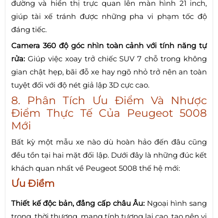
đường và hiển thị trực quan lên màn hình 21 inch,
giúp tài xế tránh được những pha vi phạm tốc độ
đáng tiếc.
Camera 360 độ góc nhìn toàn cảnh với tính năng tự
rửa:
Giúp việc xoay trở chiếc SUV 7 chỗ trong không
gian chật hẹp, bãi đỗ xe hay ngõ nhỏ trở nên an toàn
tuyệt đối với độ nét giả lập 3D cực cao.
8. Phân Tích Ưu Điểm Và Nhược
Điểm Thực Tế Của Peugeot 5008
Mới
Bất kỳ một mẫu xe nào dù hoàn hảo đến đâu cũng
đều tồn tại hai mặt đối lập. Dưới đây là những đúc kết
khách quan nhất về Peugeot 5008 thế hệ mới:
Ưu Điểm
Thiết kế độc bản, đẳng cấp châu Âu:
Ngoại hình sang
trọng, thời thượng, mang tính tương lai cao, tạo nên vị