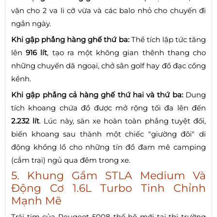
vặn cho 2 va li cỡ vừa và các balo nhỏ cho chuyến đi
ngắn ngày.
Khi gập phẳng hàng ghế thứ ba:
Thể tích lập tức tăng
lên
916 lít
, tạo ra một không gian thênh thang cho
những chuyến dã ngoại, chở sân golf hay đồ đạc cồng
kềnh.
Khi gập phẳng cả hàng ghế thứ hai và thứ ba:
Dung
tích khoang chứa đồ được mở rộng tối đa lên đến
2.232 lít
. Lúc này, sàn xe hoàn toàn phẳng tuyệt đối,
biến khoang sau thành một chiếc "giường đôi" di
động khổng lồ cho những tín đồ đam mê camping
(cắm trại) ngủ qua đêm trong xe.
5. Khung Gầm STLA Medium Và
Động Cơ 1.6L Turbo Tinh Chỉnh
Mạnh Mẽ
Trái tim của Peugeot 5008 thế hệ mới tại thị trường