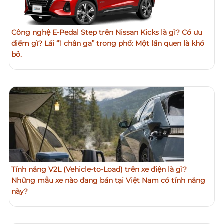
Công nghệ E-Pedal Step trên Nissan Kicks là gì? Có ưu
điểm gì? Lái “1 chân ga” trong phố: Một lần quen là khó
bỏ.
Tính năng V2L (Vehicle-to-Load) trên xe điện là gì?
Những mẫu xe nào đang bán tại Việt Nam có tính năng
này?