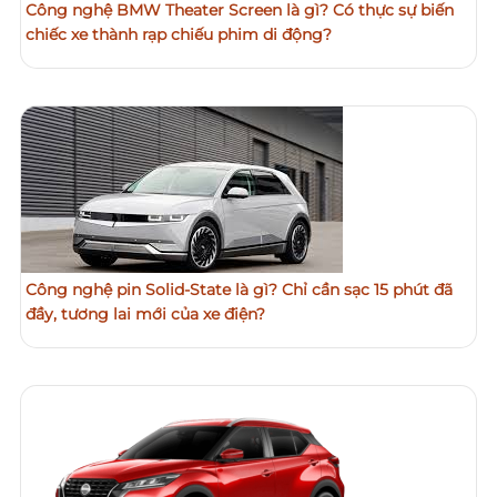
Công nghệ BMW Theater Screen là gì? Có thực sự biến
chiếc xe thành rạp chiếu phim di động?
Công nghệ pin Solid-State là gì? Chỉ cần sạc 15 phút đã
đầy, tương lai mới của xe điện?