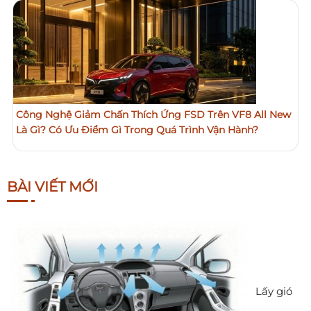
Công Nghệ Giảm Chấn Thích Ứng FSD Trên VF8 All New
Là Gì? Có Ưu Điểm Gì Trong Quá Trình Vận Hành?
BÀI VIẾT MỚI
Lấy gió