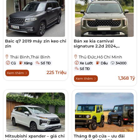
Baic q7 2019 máy zin keo chỉ
Bán xe kia carnival
zin
signature 2.2d 2024,...
Thái Bình,Thái Bình
Thủ Đức,Hồ Chí Minh
Cũ
Xăng
Số TĐ
Xe Lướt
Dầu
34000
Số TĐ
225 Triệu
Xem thêm
1,368 Tỷ
Xem thêm
Mitsubishi xpander – giá chỉ
Tháng 8 gõ cửa – ưu đãi