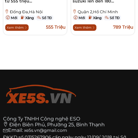
từ 555 triệu...
suzuki lên đến 180...
Đống Đa,Hà Nội
Quận 2,Hồ Chí Minh
Mới
Xăng
Số TĐ
Mới
Xăng
Số TĐ
555 Triệu
789 Triệu
Xem thêm
Xem thêm
Công Ty TNHH Công nghệ ESO
Điện Biên Phủ, Phường 25, Bình Thạnh
Email:
xe5s.vn@gmail.com
ĐKKD số
0315267906
cấp ngày ngày 12/09/ 2018 tại Sở