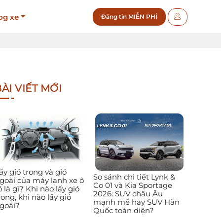
og xe
Đăng tin MIỄN PHÍ
ÀI VIẾT MỚI
ấy gió trong và gió
So sánh chi tiết Lynk &
goài của máy lạnh xe ô
Co 01 và Kia Sportage
ô là gì? Khi nào lấy gió
2026: SUV châu Âu
rong, khi nào lấy gió
mạnh mẽ hay SUV Hàn
goài?
Quốc toàn diện?