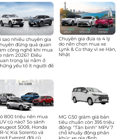
Chuyên gia đưa ra 4 lý
ì sao nhiều chuyên gia
do nên chọn mua xe
huyên đừng quá quan
Lynk & Co thay vì xe Hàn,
âm công nghệ khi mua
Nhật
e năm 2026? Điều
uan trọng lại nằm ở
hững yếu tố ít người để
ó 800 triệu nên mua
MG G50 giảm giá bản
UV cũ nào? So sánh
tiêu chuẩn còn 395 triệu
eugeot 5008, Honda
đồng: "Tân binh" MPV 7
R-V, Kia Sorento và
chỗ khuấy động phân
ord Everest đời cũ
khúc xe gia đình