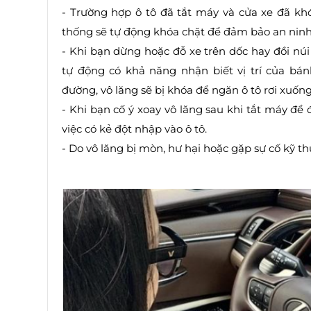
- Trường hợp ô tô đã tắt máy và cửa xe đã kh
thống sẽ tự động khóa chặt để đảm bảo an ninh
- Khi bạn dừng hoặc đỗ xe trên dốc hay đồi n
tự động có khả năng nhận biết vị trí của bá
đường, vô lăng sẽ bị khóa để ngăn ô tô rơi xuống
- Khi bạn cố ý xoay vô lăng sau khi tắt máy đ
việc có kẻ đột nhập vào ô tô.
- Do vô lăng bị mòn, hư hại hoặc gặp sự cố kỹ th