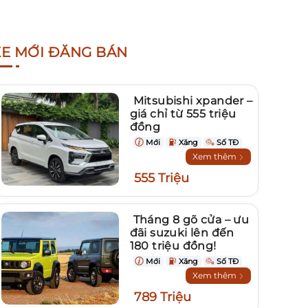
XE MỚI ĐĂNG BÁN
Mitsubishi xpander –
giá chỉ từ 555 triệu
đồng
Mới
Xăng
Số TĐ
Xem thêm
555 Triệu
Tháng 8 gõ cửa – ưu
đãi suzuki lên đến
180 triệu đồng!
Mới
Xăng
Số TĐ
Xem thêm
789 Triệu