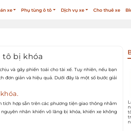
án xe
Phụ tùng ô tô
Dịch vụ xe
Cho thuê xe
Bl
B
ô tô bị khóa
chịu và gây phiền toái cho tài xế. Tuy nhiên, nếu bạn
ách đơn giản và hiệu quả. Dưới đây là một số bước giải
 khóa.
L
n tích hợp sẵn trên các phương tiện giao thông nhằm
n
 nguyên nhân khiến vô lăng bị khóa, khiến xe không
t
t
n