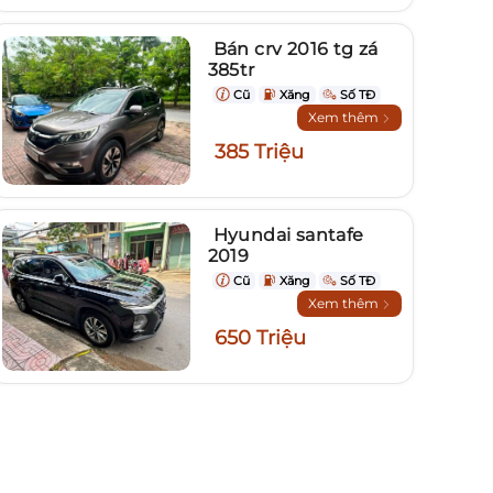
Bán crv 2016 tg zá
385tr
Cũ
Xăng
Số TĐ
Xem thêm
385 Triệu
Hyundai santafe
2019
Cũ
Xăng
Số TĐ
Xem thêm
650 Triệu