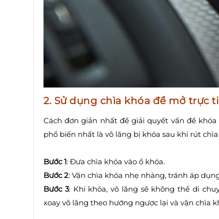
2. Sử dụng chìa khóa để mở trực t
Cách đơn giản nhất để giải quyết vấn đề khóa 
phổ biến nhất là vô lăng bị khóa sau khi rút chì
Bước 1
: Đưa chìa khóa vào ổ khóa.
Bước 2
: Vặn chìa khóa nhẹ nhàng, tránh áp dụn
Bước 3
: Khi khóa, vô lăng sẽ không thể di chu
xoay vô lăng theo hướng ngược lại và vặn chìa k