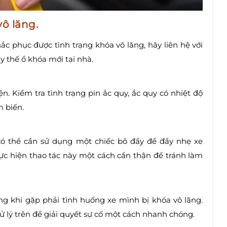
vô lăng.
c phục được tình trạng khóa vô lăng, hãy liên hệ với
y thế ổ khóa mới tại nhà.
ện. Kiểm tra tình trạng pin ắc quy, ắc quy có nhiệt độ
m biến.
ó thể cần sử dụng một chiếc bô đẩy để đẩy nhẹ xe
ực hiện thao tác này một cách cẩn thận để tránh làm
ng khi gặp phải tình huống xe mình bị khóa vô lăng.
 lý trên để giải quyết sự cố một cách nhanh chóng.