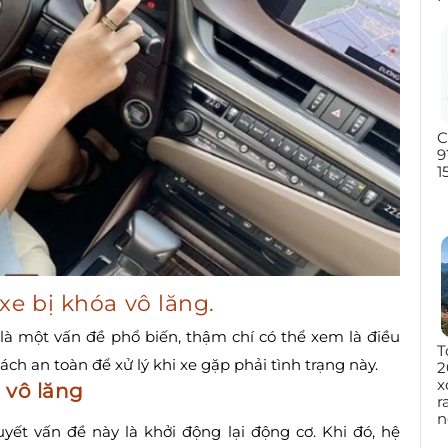
C
9
1
xe bị khóa vô lăng.
g là một vấn đề phổ biến, thậm chí có thể xem là điều
T
ách an toàn để xử lý khi xe gặp phải tình trạng này.
2
x
a vô lăng
r
n
yết vấn đề này là khởi động lại động cơ. Khi đó, hệ