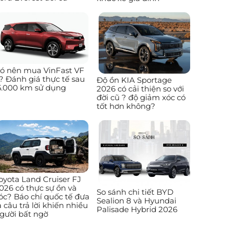
ó nên mua VinFast VF
? Đánh giá thực tế sau
Độ ồn KIA Sportage
5.000 km sử dụng
2026 có cải thiện so với
đời cũ ? độ giảm xóc có
tốt hơn không?
oyota Land Cruiser FJ
026 có thực sự ồn và
So sánh chi tiết BYD
óc? Báo chí quốc tế đưa
Sealion 8 và Hyundai
a câu trả lời khiến nhiều
Palisade Hybrid 2026
gười bất ngờ