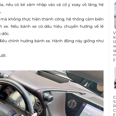
óa, nếu có kẻ xâm nhập vào và cố ý xoay vô lăng, hệ
.
úi mà không thực hiện thành công, hệ thống cảm biến
nh xe. Nếu bánh xe có dấu hiệu chuyển hướng về lề
V
 dốc.
k
ể điều chỉnh hướng bánh xe. Hành động này giống như
t
x
q
n
uật.
ý
C
S
P
C
F