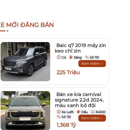
XE MỚI ĐĂNG BÁN
Baic q7 2019 máy zin
keo chỉ zin
Cũ
Xăng
Số TĐ
Xem thêm
225 Triệu
Bán xe kia carnival
signature 2.2d 2024,
màu xanh bộ đội
Xe Lướt
Dầu
34000
Số TĐ
Xem thêm
1,368 Tỷ