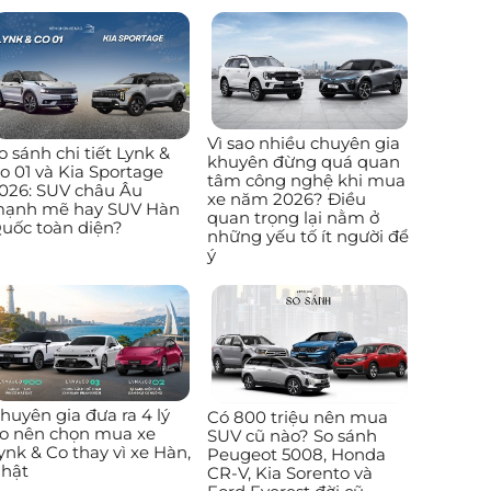
Vì sao nhiều chuyên gia
o sánh chi tiết Lynk &
khuyên đừng quá quan
o 01 và Kia Sportage
tâm công nghệ khi mua
026: SUV châu Âu
xe năm 2026? Điều
ạnh mẽ hay SUV Hàn
quan trọng lại nằm ở
uốc toàn diện?
những yếu tố ít người để
ý
huyên gia đưa ra 4 lý
Có 800 triệu nên mua
o nên chọn mua xe
SUV cũ nào? So sánh
ynk & Co thay vì xe Hàn,
Peugeot 5008, Honda
hật
CR-V, Kia Sorento và