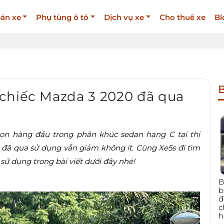
án xe
Phụ tùng ô tô
Dịch vụ xe
Cho thuê xe
Bl
B
chiếc Mazda 3 2020 đã qua
họn hàng đầu trong phân khúc sedan hạng C tại thị
e đã qua sử dụng vẫn giảm không ít. Cùng Xe5s đi tìm
sử dụng trong bài viết dưới đây nhé!
B
b
đ
c
h