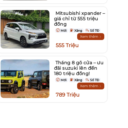
Mitsubishi xpander –
giá chỉ từ 555 triệu
đồng
Mới
Xăng
Số TĐ
Xem thêm
555 Triệu
Tháng 8 gõ cửa – ưu
đãi suzuki lên đến
180 triệu đồng!
Mới
Xăng
Số TĐ
Xem thêm
789 Triệu