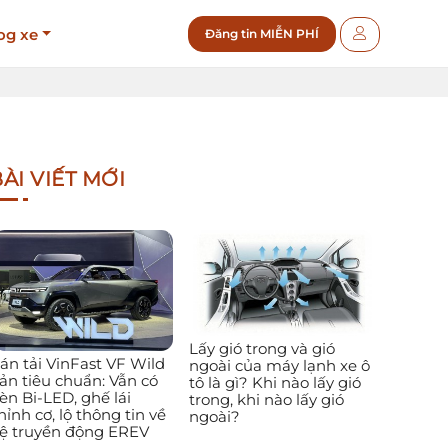
og xe
Đăng tin MIỄN PHÍ
ÀI VIẾT MỚI
Lấy gió trong và gió
án tải VinFast VF Wild
ngoài của máy lạnh xe ô
ản tiêu chuẩn: Vẫn có
tô là gì? Khi nào lấy gió
èn Bi-LED, ghế lái
trong, khi nào lấy gió
hỉnh cơ, lộ thông tin về
ngoài?
ệ truyền động EREV