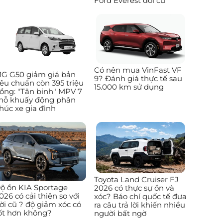
Ford Everest đời cũ
Có nên mua VinFast VF
G G50 giảm giá bản
9? Đánh giá thực tế sau
iêu chuẩn còn 395 triệu
15.000 km sử dụng
ồng: "Tân binh" MPV 7
hỗ khuấy động phân
húc xe gia đình
Toyota Land Cruiser FJ
ộ ồn KIA Sportage
2026 có thực sự ồn và
026 có cải thiện so với
xóc? Báo chí quốc tế đưa
ời cũ ? độ giảm xóc có
ra câu trả lời khiến nhiều
ốt hơn không?
người bất ngờ