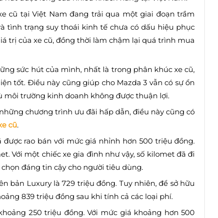
 xe cũ tại Việt Nam đang trải qua một giai đoạn trầm
à tình trạng suy thoái kinh tế chưa có dấu hiệu phục
iá trị của xe cũ, đồng thời làm chậm lại quá trình mua
vững sức hút của mình, nhất là trong phân khúc xe cũ,
iện tốt. Điều này cũng giúp cho Mazda 3 vẫn có sự ổn
ù môi trường kinh doanh không được thuận lợi.
ra những chương trình ưu đãi hấp dẫn, điều này cũng có
xe cũ
.
 được rao bán với mức giá nhỉnh hơn 500 triệu đồng.
 Với một chiếc xe gia đình như vậy, số kilomet đã đi
 chọn đáng tin cậy cho người tiêu dùng.
n bản Luxury là 729 triệu đồng. Tuy nhiên, để sở hữu
hoảng 839 triệu đồng sau khi tính cả các loại phí.
 khoảng 250 triệu đồng. Với mức giá khoảng hơn 500