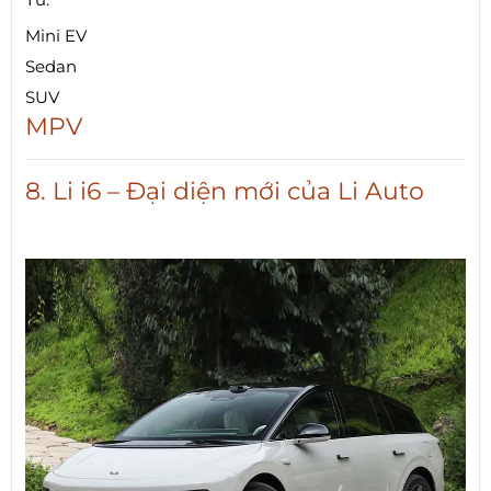
Mini EV
Sedan
SUV
MPV
8. Li i6 – Đại diện mới của Li Auto