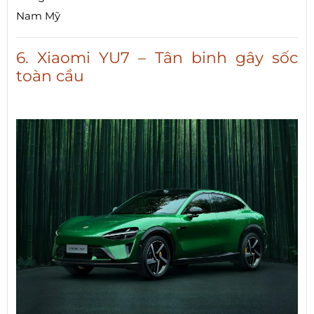
Nam Mỹ
6. Xiaomi YU7 – Tân binh gây sốc
toàn cầu