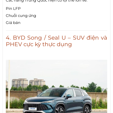
Các hãng Trung Quốc hiện có lợi thế lớn về:
Pin LFP
Chuỗi cung ứng
Giá bán
4. BYD Song / Seal U – SUV điện và
PHEV cực kỳ thực dụng