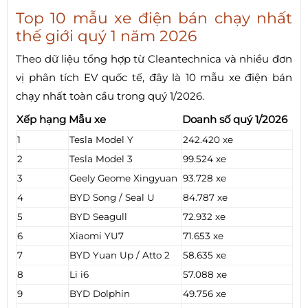
Top 10 mẫu xe điện bán chạy nhất
thế giới quý 1 năm 2026
Theo dữ liệu tổng hợp từ Cleantechnica và nhiều đơn
vị phân tích EV quốc tế, đây là 10 mẫu xe điện bán
chạy nhất toàn cầu trong quý 1/2026.
Xếp hạng
Mẫu xe
Doanh số quý 1/2026
1
Tesla Model Y
242.420 xe
2
Tesla Model 3
99.524 xe
3
Geely Geome Xingyuan
93.728 xe
4
BYD Song / Seal U
84.787 xe
5
BYD Seagull
72.932 xe
6
Xiaomi YU7
71.653 xe
7
BYD Yuan Up / Atto 2
58.635 xe
8
Li i6
57.088 xe
9
BYD Dolphin
49.756 xe