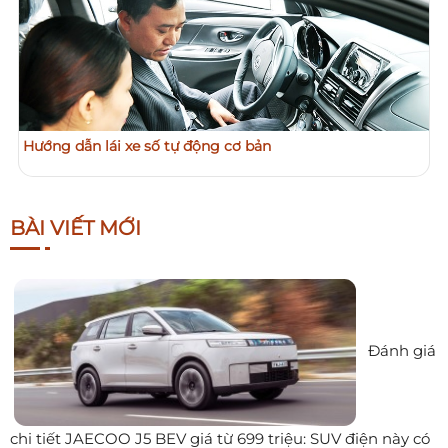
Hướng dẫn lái xe số tự động cơ bản
BÀI VIẾT MỚI
Đánh giá
chi tiết JAECOO J5 BEV giá từ 699 triệu: SUV điện này có