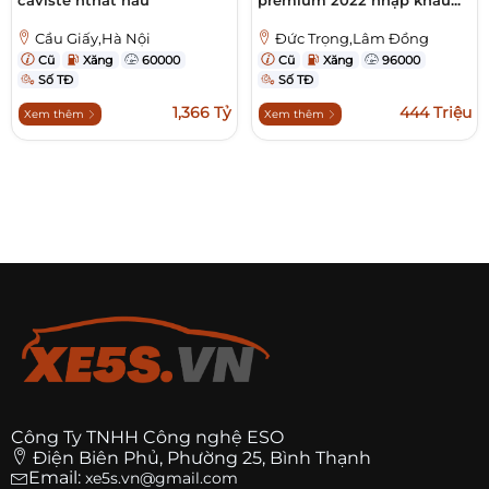
Cầu Giấy,Hà Nội
Đức Trọng,Lâm Đồng
Cũ
Xăng
60000
Cũ
Xăng
96000
Số TĐ
Số TĐ
1,366 Tỷ
444 Triệu
Xem thêm
Xem thêm
Công Ty TNHH Công nghệ ESO
Điện Biên Phủ, Phường 25, Bình Thạnh
Email:
xe5s.vn@gmail.com