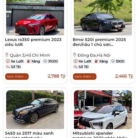
Lexus rx350 premium 2023
Bmw 520i premium 2025
siêu lướt
đen/nâu 1 chủ sơn...
Quận 3,Hồ Chí Minh
Đống Đa,Hà Nội
Xe Lướt
Xăng
31000
Xe Lướt
Xăng
5900
Số TĐ
Số TĐ
2,788 Tỷ
2,466 Tỷ
Xem thêm
Xem thêm
S450 sx 2017 màu xanh
Mitsubishi xpander
caviste nthat nâu
premium 2022 nhập khẩu...