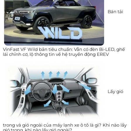
Bán tải
VinFast VF Wild bản tiêu chuẩn: Vẫn có đèn Bi-LED, ghế
lái chỉnh cơ, lộ thông tin về hệ truyền động EREV
Lấy gió
trong và gió ngoài của máy lạnh xe ô tô là gì? Khi nào lấy
gió trong, khi nào lấy gió ngoài?