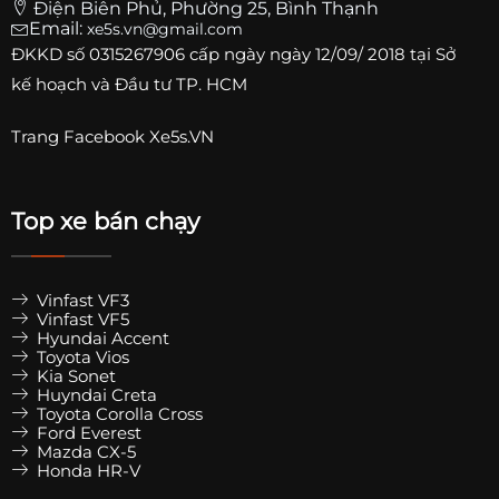
Điện Biên Phủ, Phường 25, Bình Thạnh
Email:
xe5s.vn@gmail.com
ĐKKD số
0315267906
cấp ngày ngày 12/09/ 2018 tại Sở
kế hoạch và Đầu tư TP. HCM
Trang
Facebook Xe5s.VN
Top xe bán chạy
Vinfast VF3
Vinfast VF5
Hyundai Accent
Toyota Vios
Kia Sonet
Huyndai Creta
Toyota Corolla Cross
Ford Everest
Mazda CX-5
Honda HR-V