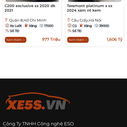
C200 exclusive sx 2020 dk
Teramont platinum x sx
2021
2024 xám nt kem
Quận 8,Hồ Chí Minh
Cầu Giấy,Hà Nội
Xe Lướt
Xăng
17000
Cũ
Xăng
39000
Số TĐ
Số TĐ
977 Triệu
1,606 Tỷ
Xem thêm
Xem thêm
Công Ty TNHH Công nghệ ESO