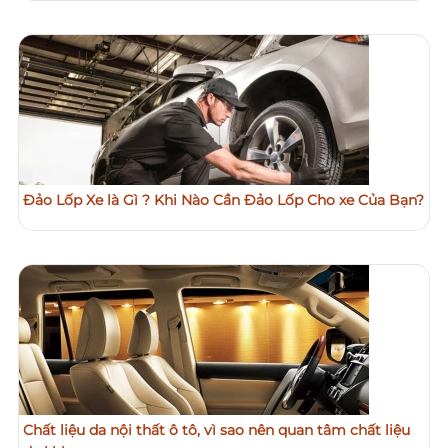
Đảo Lốp Xe là Gì ? Khi Nào Cần Đảo Lốp Cho xe Của Bạn?
Chất liệu da nội thất ô tô, vì sao nên quan tâm chất liệu