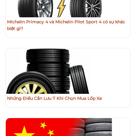
Michelin Primacy 4 và Michelin Pilot Sport 4 có sự khác
biệt gì?
Những Điều Cần Lưu Ý Khi Chọn Mua Lốp Xe