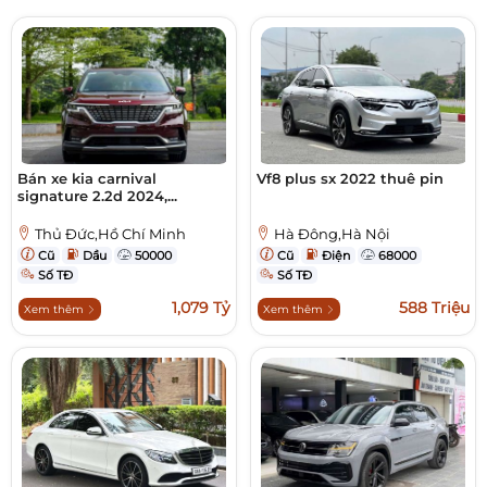
Bán xe kia carnival
Vf8 plus sx 2022 thuê pin
signature 2.2d 2024,...
Thủ Đức,Hồ Chí Minh
Hà Đông,Hà Nội
Cũ
Dầu
50000
Cũ
Điện
68000
Số TĐ
Số TĐ
1,079 Tỷ
588 Triệu
Xem thêm
Xem thêm