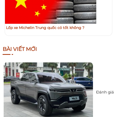
Lốp xe Michelin Trung quốc có tốt không ?
BÀI VIẾT MỚI
Đánh giá