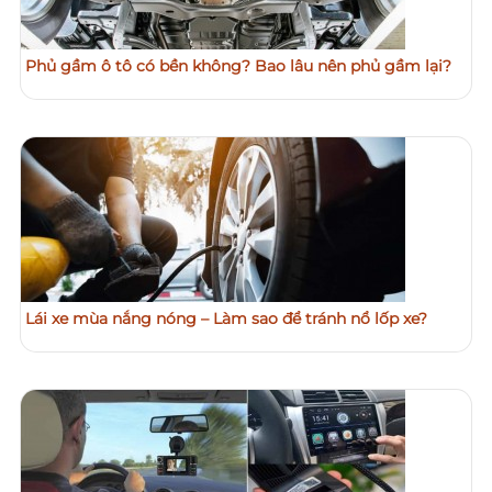
Phủ gầm ô tô có bền không? Bao lâu nên phủ gầm lại?
Lái xe mùa nắng nóng – Làm sao để tránh nổ lốp xe?