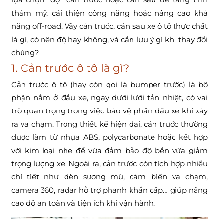
thẩm mỹ, cải thiện công năng hoặc nâng cao khả
năng off-road. Vậy cản trước, cản sau xe ô tô thực chất
là gì, có nên độ hay không, và cần lưu ý gì khi thay đổi
chúng?
1. Cản trước ô tô là gì?
Cản trước ô tô (hay còn gọi là bumper trước) là bộ
phận nằm ở đầu xe, ngay dưới lưới tản nhiệt, có vai
trò quan trọng trong việc bảo vệ phần đầu xe khi xảy
ra va chạm. Trong thiết kế hiện đại, cản trước thường
được làm từ nhựa ABS, polycarbonate hoặc kết hợp
với kim loại nhẹ để vừa đảm bảo độ bền vừa giảm
trọng lượng xe. Ngoài ra, cản trước còn tích hợp nhiều
chi tiết như đèn sương mù, cảm biến va chạm,
camera 360, radar hỗ trợ phanh khẩn cấp… giúp nâng
cao độ an toàn và tiện ích khi vận hành.