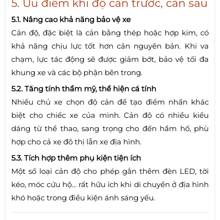
5. Ưu điểm khi độ cản trước, cản sau
5.1. Nâng cao khả năng bảo vệ xe
Cản độ, đặc biệt là cản bằng thép hoặc hợp kim, có
khả năng chịu lực tốt hơn cản nguyên bản. Khi va
chạm, lực tác động sẽ được giảm bớt, bảo vệ tối đa
khung xe và các bộ phận bên trong.
5.2. Tăng tính thẩm mỹ, thể hiện cá tính
Nhiều chủ xe chọn độ cản để tạo điểm nhấn khác
biệt cho chiếc xe của mình. Cản độ có nhiều kiểu
dáng từ thể thao, sang trọng cho đến hầm hố, phù
hợp cho cả xe đô thị lẫn xe địa hình.
5.3. Tích hợp thêm phụ kiện tiện ích
Một số loại cản độ cho phép gắn thêm đèn LED, tời
kéo, móc cứu hộ… rất hữu ích khi di chuyển ở địa hình
khó hoặc trong điều kiện ánh sáng yếu.