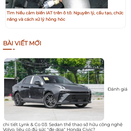
Tìm hiểu cảm biến IAT trên ô tô: Nguyên lý, cấu tạo, chức
năng và cách xử lý hỏng hóc
BÀI VIẾT MỚI
Đánh giá
chi tiết Lynk & Co 03: Sedan thể thao sở hữu công nghệ
Volvo, liệu có đủ sức "đe dọa" Honda Civic?