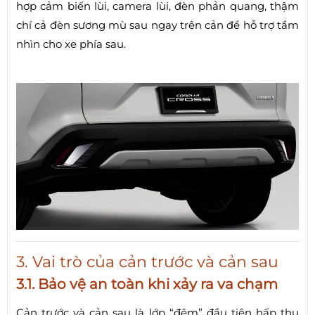
hợp cảm biến lùi, camera lùi, đèn phản quang, thậm
chí cả đèn sương mù sau ngay trên cản để hỗ trợ tầm
nhìn cho xe phía sau.
3. Vai trò của cản trước và cản sau
3.1. Bảo vệ an toàn khi xảy ra va chạm
Cản trước và cản sau là lớp “đệm” đầu tiên hấp thụ