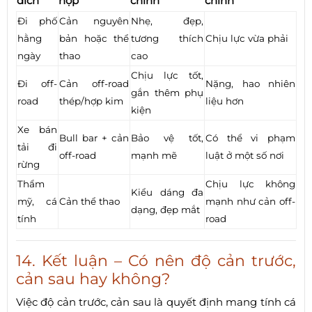
đích
hợp
chính
chính
Đi phố
Cản nguyên
Nhẹ, đẹp,
hằng
bản hoặc thể
tương thích
Chịu lực vừa phải
ngày
thao
cao
Chịu lực tốt,
Đi off-
Cản off-road
Nặng, hao nhiên
gắn thêm phụ
road
thép/hợp kim
liệu hơn
kiện
Xe bán
Bull bar + cản
Bảo vệ tốt,
Có thể vi phạm
tải đi
off-road
mạnh mẽ
luật ở một số nơi
rừng
Thẩm
Chịu lực không
Kiểu dáng đa
mỹ, cá
Cản thể thao
mạnh như cản off-
dạng, đẹp mắt
tính
road
14. Kết luận – Có nên độ cản trước,
cản sau hay không?
Việc độ cản trước, cản sau là quyết định mang tính cá