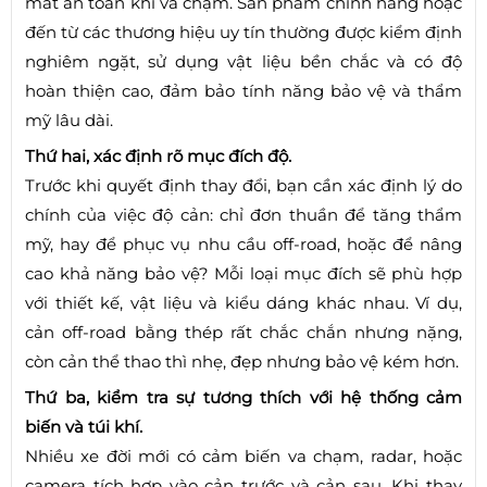
mất an toàn khi va chạm. Sản phẩm chính hãng hoặc
đến từ các thương hiệu uy tín thường được kiểm định
nghiêm ngặt, sử dụng vật liệu bền chắc và có độ
hoàn thiện cao, đảm bảo tính năng bảo vệ và thẩm
mỹ lâu dài.
Thứ hai, xác định rõ mục đích độ.
Trước khi quyết định thay đổi, bạn cần xác định lý do
chính của việc độ cản: chỉ đơn thuần để tăng thẩm
mỹ, hay để phục vụ nhu cầu off-road, hoặc để nâng
cao khả năng bảo vệ? Mỗi loại mục đích sẽ phù hợp
với thiết kế, vật liệu và kiểu dáng khác nhau. Ví dụ,
cản off-road bằng thép rất chắc chắn nhưng nặng,
còn cản thể thao thì nhẹ, đẹp nhưng bảo vệ kém hơn.
Thứ ba, kiểm tra sự tương thích với hệ thống cảm
biến và túi khí.
Nhiều xe đời mới có cảm biến va chạm, radar, hoặc
camera tích hợp vào cản trước và cản sau. Khi thay