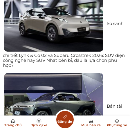
So sánh
chi tiết Lynk & Co 02 và Subaru Crosstrek 2026: SUV điện
công nghệ hay SUV Nhật bền bỉ, đâu là lựa chọn phù
hợp?
Bán tải
Đăng tin
Trang chủ
Dịch vụ xe
Mua bán xe
Phụ tùng xe