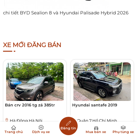
chi tiết BYD Sealion 8 và Hyundai Palisade Hybrid 2026
XE MỚI ĐĂNG BÁN
Bán crv 2016 tg zá 385tr
Hyundai santafe 2019
Hà Đông,Hà Nội
Quận 7,Hồ Chí Minh
Cũ
Xăng
Số TĐ
Cũ
Xăng
Số TĐ
Đăng tin
Trang chủ
Dịch vụ xe
Mua bán xe
Phụ tùng xe
385 Triệu
650 Triệu
Xem thêm
Xem thêm