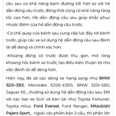
cầu sau có khả năng bám đường tốt hơn so với hệ
dẫn động cầu trước, đồng thời cũng có khả năng tăng
tốc cao hơn. Hệ dẫn động cầu sau giúp khắc phục
nhược điểm của hệ dẫn động cầu trước.
-Cơ chế quay của bánh sau cung cấp lực đẩy tới bánh
trước, giúp các xe sử dụng hệ dẫn động cầu sau đánh
lái dễ dàng và chính xác hơn.
-Khoang động cơ trước được thu gọn, mở rộng
khoang hốc bánh xe trước, tạo điều kiện thuận lợi cho
việc đánh lái dễ dàng hơn.
Hiện nay, đa số các dòng xe hạng sang như
BMW
320i–330i
, Mercedes E200–E300, BMW 520i–530i,
Jaguar XE... thường sử dụng hệ dẫn động cầu sau. Đối
với các loại xe SUV và bán tải như Toyota Fortuner,
Toyota Hilux,
Ford Everest
, Ford Ranger,
Mitsubishi
Pajero Sport
,... ngoài các phiên bản 2 cầu, thì phần lớn