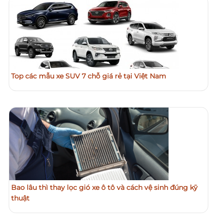
Top các mẫu xe SUV 7 chỗ giá rẻ tại Việt Nam
Bao lâu thì thay lọc gió xe ô tô và cách vệ sinh đúng kỹ
thuật