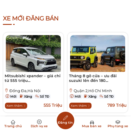
XE MỚI ĐĂNG BÁN
Mitsubishi xpander – giá chỉ
Tháng 8 gõ cửa – ưu đãi
từ 555 triệu...
suzuki lên đến 180...
Đống Đa,Hà Nội
Quận 2,Hồ Chí Minh
Mới
Xăng
Số TĐ
Mới
Xăng
Số TĐ
555 Triệu
789 Triệu
Xem thêm
Xem thêm
Đăng tin
Trang chủ
Dịch vụ xe
Mua bán xe
Phụ tùng xe