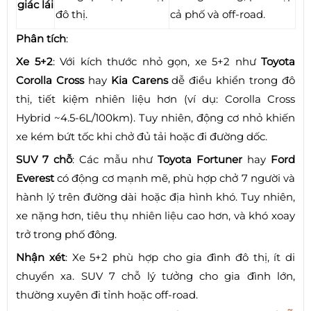
giác lái
đô thị.
cả phố và off-road.
Phân tích
:
Xe 5+2
: Với kích thước nhỏ gọn, xe 5+2 như
Toyota
Corolla Cross
hay
Kia Carens
dễ điều khiển trong đô
thị, tiết kiệm nhiên liệu hơn (ví dụ: Corolla Cross
Hybrid ~4.5-6L/100km). Tuy nhiên, động cơ nhỏ khiến
xe kém bứt tốc khi chở đủ tải hoặc đi đường dốc.
SUV 7 chỗ
: Các mẫu như
Toyota Fortuner
hay
Ford
Everest
có động cơ mạnh mẽ, phù hợp chở 7 người và
hành lý trên đường dài hoặc địa hình khó. Tuy nhiên,
xe nặng hơn, tiêu thụ nhiên liệu cao hơn, và khó xoay
trở trong phố đông.
Nhận xét
: Xe 5+2 phù hợp cho gia đình đô thị, ít di
chuyển xa. SUV 7 chỗ lý tưởng cho gia đình lớn,
thường xuyên đi tỉnh hoặc off-road.