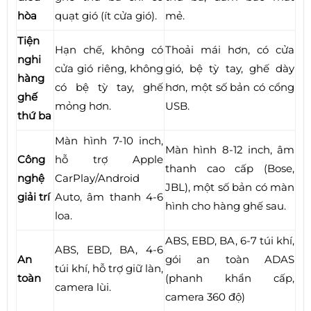
hòa
quạt gió (ít cửa gió).
mẻ.
Tiện
Hạn chế, không có
Thoải mái hơn, có cửa
nghi
cửa gió riêng, không
gió, bệ tỳ tay, ghế dày
hàng
có bệ tỳ tay, ghế
hơn, một số bản có cổng
ghế
mỏng hơn.
USB.
thứ ba
Màn hình 7-10 inch,
Màn hình 8-12 inch, âm
Công
hỗ trợ Apple
thanh cao cấp (Bose,
nghệ
CarPlay/Android
JBL), một số bản có màn
giải trí
Auto, âm thanh 4-6
hình cho hàng ghế sau.
loa.
ABS, EBD, BA, 6-7 túi khí,
ABS, EBD, BA, 4-6
An
gói an toàn ADAS
túi khí, hỗ trợ giữ làn,
toàn
(phanh khẩn cấp,
camera lùi.
camera 360 độ)