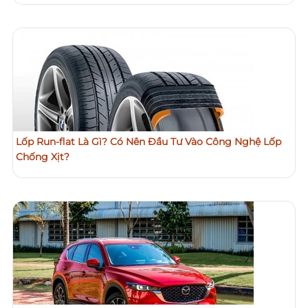
Lốp Run-flat Là Gì? Có Nên Đầu Tư Vào Công Nghệ Lốp
Chống Xịt?