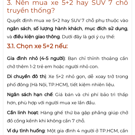
3. Nên mua xe 5+2 hay SUV 7 chỗ
truyền thống?
Quyết định mua xe 5+2 hay SUV 7 chỗ phụ thuộc vào
ngân sách
,
số lượng hành khách
,
mục đích sử dụng
,
và
điều kiện giao thông
. Dưới đây là gợi ý cụ thể:
3.1. Chọn xe 5+2 nếu:
Gia đình nhỏ (4-5 người)
: Bạn chỉ thỉnh thoảng cần
chở thêm 1-2 trẻ em hoặc người nhỏ con.
Di chuyển đô thị
: Xe 5+2 nhỏ gọn, dễ xoay trở trong
phố đông (Hà Nội, TP.HCM), tiết kiệm nhiên liệu.
Ngân sách hạn chế
: Giá bán và chi phí bảo trì thấp
hơn, phù hợp với người mua xe lần đầu.
Cần linh hoạt
: Hàng ghế thứ ba gập phẳng giúp chở
đồ cồng kềnh khi không cần 7 chỗ.
Ví dụ tình huống
: Một gia đình 4 người ở TP.HCM, cần