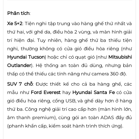
Phân tích
:
Xe 5+2
: Tiện nghi tập trung vào hàng ghế thứ nhất và
thứ hai, với ghế da, điều hòa 2 vùng, và màn hình giải
trí hiện đại. Tuy nhiên, hàng ghế thứ ba thiếu tiện
nghi, thường không có cửa gió điều hòa riêng (như
Hyundai Tucson
) hoặc chỉ có quạt gió (như
Mitsubishi
Outlander
). Hệ thống an toàn đủ dùng, nhưng bản
thấp có thể thiếu các tính năng như camera 360 độ.
SUV 7 chỗ
: Được thiết kế cho cả ba hàng ghế, các
mẫu như
Ford Everest
hay
Hyundai Santa Fe
có cửa
gió điều hòa riêng, cổng USB, và ghế dày hơn ở hàng
thứ ba. Công nghệ giải trí cao cấp hơn (màn hình lớn,
âm thanh premium), cùng gói an toàn ADAS đầy đủ
(phanh khẩn cấp, kiểm soát hành trình thích ứng).