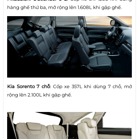
hàng ghế thứ ba, mở rộng lên 1.608L khi gập ghế.
Kia Sorento 7 chỗ
: Cốp xe 357L khi dùng 7 chỗ, mở
rộng lên 2.100L khi gập ghế.