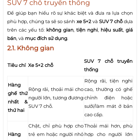
SUV 7 chỗ truyền thống
Để giúp bạn hiểu rõ sự khác biệt và đưa ra lựa chọn
phù hợp, chúng ta sẽ so sánh
xe 5+2
và
SUV 7 chỗ
dựa
trên các yếu tố:
không gian
,
tiện nghi
,
hiệu suất
,
giá
bán
, và
mục đích sử dụng
.
2.1. Không gian
SUV 7 chỗ truyền
Tiêu chí
Xe 5+2 chỗ
thống
Rộng rãi, tiện nghi
Hàng
Rộng rãi, thoải mái cho
cao, thường có ghế
ghế thứ
người lớn, tương đương
chỉnh điện hoặc
nhất &
SUV 7 chỗ.
sưởi/làm mát ở bản
thứ hai
cao cấp.
Chật, chỉ phù hợp cho
Thoải mái hơn, phù
Hàng
trẻ em hoặc người nhỏ
hợp cho người lớn