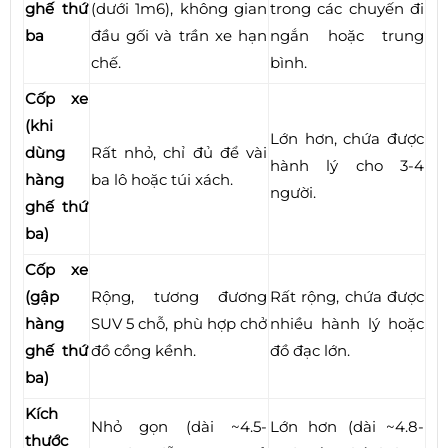
ghế thứ
(dưới 1m6), không gian
trong các chuyến đi
ba
đầu gối và trần xe hạn
ngắn hoặc trung
chế.
bình.
Cốp xe
(khi
Lớn hơn, chứa được
dùng
Rất nhỏ, chỉ đủ để vài
hành lý cho 3-4
hàng
ba lô hoặc túi xách.
người.
ghế thứ
ba)
Cốp xe
(gập
Rộng, tương đương
Rất rộng, chứa được
hàng
SUV 5 chỗ, phù hợp chở
nhiều hành lý hoặc
ghế thứ
đồ cồng kềnh.
đồ đạc lớn.
ba)
Kích
Nhỏ gọn (dài ~4.5-
Lớn hơn (dài ~4.8-
thước