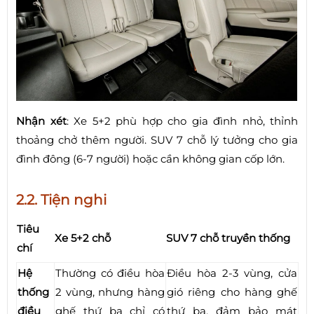
Nhận xét
: Xe 5+2 phù hợp cho gia đình nhỏ, thỉnh
thoảng chở thêm người. SUV 7 chỗ lý tưởng cho gia
đình đông (6-7 người) hoặc cần không gian cốp lớn.
2.2. Tiện nghi
Tiêu
Xe 5+2 chỗ
SUV 7 chỗ truyền thống
chí
Hệ
Thường có điều hòa
Điều hòa 2-3 vùng, cửa
thống
2 vùng, nhưng hàng
gió riêng cho hàng ghế
điều
ghế thứ ba chỉ có
thứ ba, đảm bảo mát