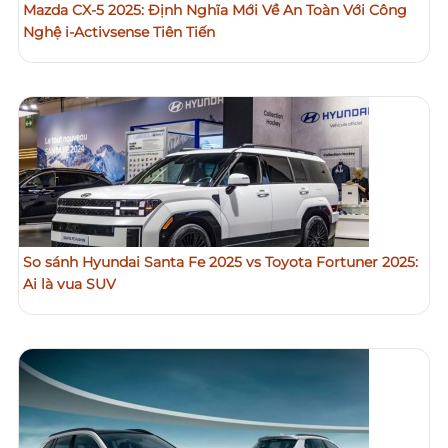
Mazda CX-5 2025: Định Nghĩa Mới Về An Toàn Với Công
Nghệ i-Activsense Tiên Tiến
So sánh Hyundai Santa Fe 2025 vs Toyota Fortuner 2025:
Ai là vua SUV