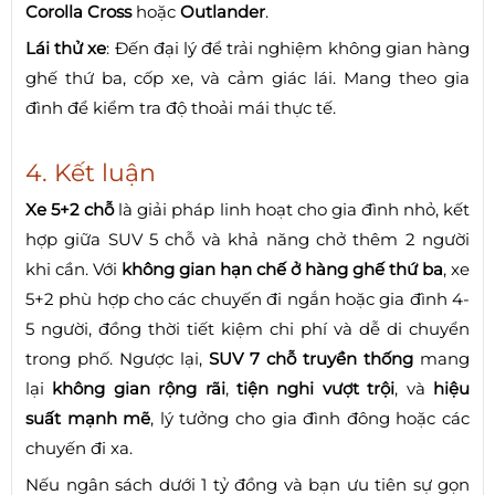
Corolla Cross
hoặc
Outlander
.
Lái thử xe
: Đến đại lý để trải nghiệm không gian hàng
ghế thứ ba, cốp xe, và cảm giác lái. Mang theo gia
đình để kiểm tra độ thoải mái thực tế.
4. Kết luận
Xe 5+2 chỗ
là giải pháp linh hoạt cho gia đình nhỏ, kết
hợp giữa SUV 5 chỗ và khả năng chở thêm 2 người
khi cần. Với
không gian hạn chế ở hàng ghế thứ ba
, xe
5+2 phù hợp cho các chuyến đi ngắn hoặc gia đình 4-
5 người, đồng thời tiết kiệm chi phí và dễ di chuyển
trong phố. Ngược lại,
SUV 7 chỗ truyền thống
mang
lại
không gian rộng rãi
,
tiện nghi vượt trội
, và
hiệu
suất mạnh mẽ
, lý tưởng cho gia đình đông hoặc các
chuyến đi xa.
Nếu ngân sách dưới 1 tỷ đồng và bạn ưu tiên sự gọn