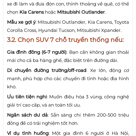
xe đi làm và đưa đón con, thỉnh thoảng về quê, có thể
chọn
Kia Carens
hoặc
Mitsubishi Outlander
.
Mẫu xe gợi ý
: Mitsubishi Outlander, Kia Carens, Toyota
Corolla Cross, Hyundai Tucson, Mitsubishi Xpander.
3.2. Chọn SUV 7 chỗ truyền thống nếu:
Gia đình đông (6-7 người)
: Bạn cần không gian thoải
mái cho cả ba hàng ghế, đặc biệt trên đường dài.
Di chuyển đường trường/off-road
: Xe lớn, động cơ
mạnh, phù hợp cho các chuyến đi tỉnh hoặc địa hình
khó.
Ưu tiên tiện nghi
: Muốn điều hòa 3 vùng, công nghệ
giải trí cao cấp, và an toàn tối ưu.
Ngân sách dư dả
: Sẵn sàng chi thêm 200-500 triệu
đồng để có trải nghiệm tốt hơn.
Ví dụ tình huống
: Một gia đình 6 người ở Hà Nội,