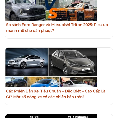
So sánh Ford Ranger và Mitsubishi Triton 2025: Pick-up
mạnh mẽ cho dân phượt?
Các Phiên Bản Xe: Tiêu Chuẩn – Đặc Biệt – Cao Cấp Là
Gì? Một số dòng xe có các phiên bản trên?