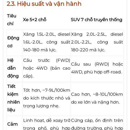
2.3. Hiệu suất và vận hành
Tiêu
Xe 5+2 chỗ
SUV 7 chỗ truyền thống
chí
Xăng 1.5L-2.0L, diesel
Xăng 2.0L-2.5L, diesel
Động
1.6L-2.0L, công suất
2.0L-2.2L, công suất
cơ
140-180 mã lực.
180-220 mã lực.
Hệ
Cầu trước (FWD)
Cầu sau (RWD) hoặc
dẫn
hoặc 4WD (bản cao
4WD, phù hợp off-road.
động
cấp).
Tiết
Tốt hơn, ~7-9L/100km
kiệm
Cao hơn, ~8-10L/100km
do kích thước nhỏ và
nhiên
do xe lớn và nặng hơn.
trọng lượng nhẹ.
liệu
Linh hoạt, dễ xoay trở
Cứng cáp, ổn định trên
Cảm
trong phố, phù hợp
đường trường, phù hợp