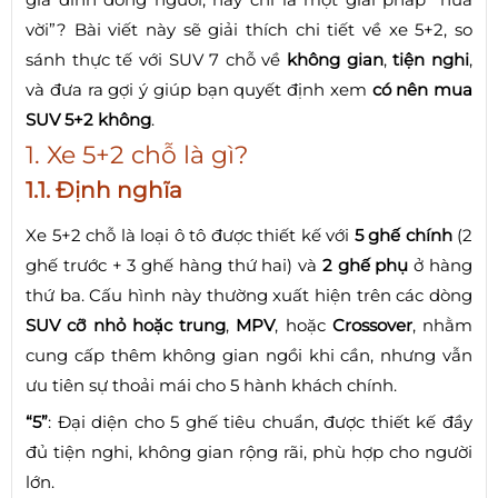
vời”? Bài viết này sẽ giải thích chi tiết về xe 5+2, so
sánh thực tế với SUV 7 chỗ về
không gian
,
tiện nghi
,
và đưa ra gợi ý giúp bạn quyết định xem
có nên mua
SUV 5+2 không
.
1. Xe 5+2 chỗ là gì?
1.1. Định nghĩa
Xe 5+2 chỗ là loại ô tô được thiết kế với
5 ghế chính
(2
ghế trước + 3 ghế hàng thứ hai) và
2 ghế phụ
ở hàng
thứ ba. Cấu hình này thường xuất hiện trên các dòng
SUV cỡ nhỏ hoặc trung
,
MPV
, hoặc
Crossover
, nhằm
cung cấp thêm không gian ngồi khi cần, nhưng vẫn
ưu tiên sự thoải mái cho 5 hành khách chính.
“5”
: Đại diện cho 5 ghế tiêu chuẩn, được thiết kế đầy
đủ tiện nghi, không gian rộng rãi, phù hợp cho người
lớn.