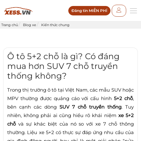
Đăng tin MIỄN PHÍ
Trang chủ
Blog xe
Kiến thức chung
Ô tô 5+2 chỗ là gì? Có đáng
mua hơn SUV 7 chỗ truyền
thống không?
Trong thị trường ô tô tại Việt Nam, các mẫu SUV hoặc
MPV thường được quảng cáo với cấu hình
5+2 chỗ
,
bên cạnh các dòng
SUV 7 chỗ truyền thống
. Tuy
nhiên, không phải ai cũng hiểu rõ khái niệm
xe 5+2
chỗ
và sự khác biệt của nó so với xe 7 chỗ thông
thường. Liệu xe 5+2 có thực sự đáp ứng nhu cầu của
gia đình đông người, hay chỉ là một giải pháp “nửa