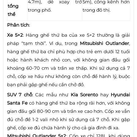
4.7m), dễ xoay trở
5m), cồng kềnh hơn
tổng
trong phố.
trong đô thị.
thể
Phân tích
:
Xe 5+2
: Hàng ghế thứ ba của xe 5+2 thường là giải
pháp “tạm thời”. Ví dụ, trong
Mitsubishi Outlander
,
hàng ghế thứ ba chỉ phù hợp cho trẻ em dưới 12 tuổi
hoặc hành khách nhỏ con, với không gian đầu gối
khoảng 60-70 cm và trần xe thấp. Khi sử dụng cả 7
chỗ, cốp xe hầu như không còn chỗ để hành lý, buộc
bạn phải gập ghế nếu cần chở đồ.
SUV 7 chỗ
: Các mẫu như
Kia Sorento
hay
Hyundai
Santa Fe
có hàng ghế thứ ba rộng rãi hơn, với không
gian đầu gối 80-90 cm và trần xe cao hơn. Cốp xe vẫn
đủ chỗ để 1-2 vali nhỏ khi sử dụng cả 7 chỗ. Khi gập
ghế, cốp xe đủ chứa hành lý cho cả gia đình đi xa.
Mitsubishi Outlander 5+2
: Cốp xe chỉ 128L khi dùng