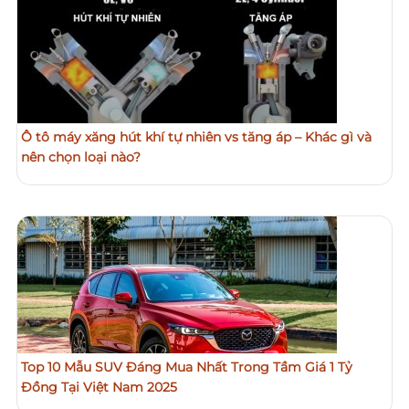
Ô tô máy xăng hút khí tự nhiên vs tăng áp – Khác gì và
nên chọn loại nào?
Top 10 Mẫu SUV Đáng Mua Nhất Trong Tầm Giá 1 Tỷ
Đồng Tại Việt Nam 2025