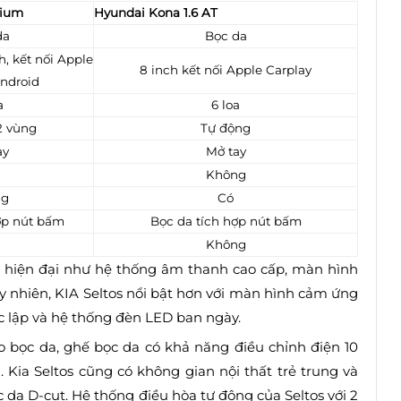
mium
Hyundai Kona 1.6 AT
da
Bọc da
h, kết nối Apple
8 inch kết nối Apple Carplay
Android
a
6 loa
2 vùng
Tự động
ay
Mở tay
Không
ng
Có
ợp nút bấm
Bọc da tích hợp nút bấm
Không
g hiện đại như hệ thống âm thanh cao cấp, màn hình
y nhiên, KIA Seltos nổi bật hơn với màn hình cảm ứng
ộc lập và hệ thống đèn LED ban ngày.
o bọc da, ghế bọc da có khả năng điều chỉnh điện 10
 Kia Seltos cũng có không gian nội thất trẻ trung và
ọc da D-cut. Hệ thống điều hòa tự động của Seltos với 2