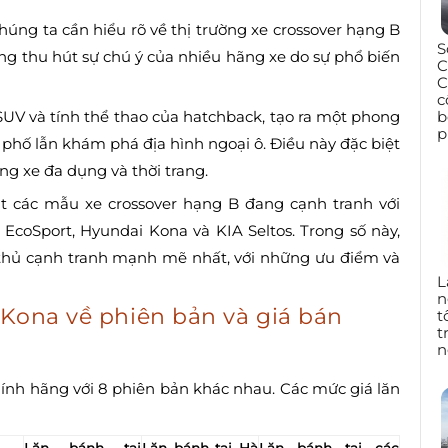
húng ta cần hiểu rõ về thị trường xe crossover hạng B
S
ng thu hút sự chú ý của nhiều hãng xe do sự phổ biến
C
C
c
b
 SUV và tính thể thao của hatchback, tạo ra một phong
p
phố lẫn khám phá địa hình ngoại ô. Điều này đặc biệt
ụng xe đa dụng và thời trang.
oạt các mẫu xe crossover hạng B đang cạnh tranh với
d EcoSport, Hyundai Kona và KIA Seltos. Trong số này,
i thủ cạnh tranh mạnh mẽ nhất, với những ưu điểm và
L
n
 Kona về phiên bản và giá bán
t
t
n
hính hãng với 8 phiên bản khác nhau. Các mức giá lăn