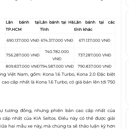
Lăn bánh tại
Lăn bánh tại Hà
Lăn bánh tại các
TP.HCM
Tĩnh
tỉnh khác
690.137.000 VNĐ
674.317.000 VNĐ
671.137.000 VNĐ
740.782.000
756.287.000 VNĐ
737.287.000 VNĐ
VNĐ
809.837.000 VNĐ
794.587.000 VNĐ
790.837.000 VNĐ
ờng Việt Nam, gồm: Kona 1.6 Turbo, Kona 2.0 Đặc biệt
cao cấp nhất là Kona 1.6 Turbo, có giá bán lên tới 750
ự tương đồng, nhưng phiên bản cao cấp nhất của
 cấp nhất của KIA Seltos. Điều này có thể được giải
 giữa hai mẫu xe này, mà chúng ta sẽ thảo luận kỹ hơn