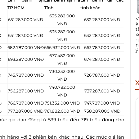
Lăn bánh tại
Lăn bánh tại Hà
Lăn bánh tại các
TP.HCM
Tĩnh
tỉnh khác
635.282.000
V
Đ
651.287.000 VNĐ
632.287.000 VNĐ
k
VNĐ
t
635.282.000
x
Đ
651.287.000 VNĐ
632.287.000 VNĐ
q
VNĐ
n
Đ
682.787.000 VNĐ
666.932.000 VNĐ
663.787.000 VNĐ
ý
677.482.000
Đ
693.287.000 VNĐ
674.287.000 VNĐ
VNĐ
730.232.000
Đ
745.787.000 VNĐ
726.787.000 VNĐ
VNĐ
740.782.000
Đ
756.287.000 VNĐ
737.287.000 VNĐ
VNĐ
Đ
766.787.000 VNĐ
751.332.000 VNĐ
747.787.000 VNĐ
Đ
777.287.000 VNĐ
761.882.000 VNĐ
758.287.000 VNĐ
 mức giá dao động từ 599 triệu đến 719 triệu đồng cho
nh hãng với 3 phiên bản khác nhau. Các mức giá lăn