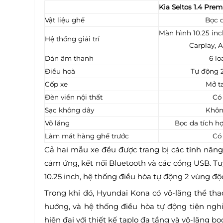
Kia Seltos 1.4 Pre
Vật liệu ghế
Bọc 
Màn hình 10.25 inc
Hệ thống giải trí
Carplay, 
Dàn âm thanh
6 lo
Điều hoà
Tự động 
Cốp xe
Mở t
Đèn viền nội thất
Có
Sạc không dây
Khô
Vô lăng
Bọc da tích h
Làm mát hàng ghế trước
Có
Cả hai mẫu xe đều được trang bị các tính năn
cảm ứng, kết nối Bluetooth và các cổng USB. Tu
10.25 inch, hệ thống điều hòa tự động 2 vùng đ
Trong khi đó, Hyundai Kona có vô-lăng thể tha
hướng, và hệ thống điều hòa tự động tiện nghi.
hiện đại với thiết kế taplo đa tầng và vô-lăng b