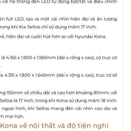
 với hệ thống đèn LED tự động bật/tắt và điều chỉnh
èn full LED, tạo ra một cái nhìn hiện đại và ấn tượng
rong khi Kia Seltos chỉ sử dụng mâm 17 inch.
ẻ, hiện đại và cuốn hút hơn so với Hyundai Kona.
 4.165 x 1.800 x 1.565mm (dài x rộng x cao), có trục cơ
.
à 4.315 x 1.800 x 1.645mm (dài x rộng x cao), trục cơ sở
oảng 150mm về chiều dài và cao hơn khoảng 80mm, với
ltos là 17 inch, trong khi Kona sử dụng mâm 18 inch.
 ngoại hình, khi Seltos mang đến cái nhìn cao ráo và
ềm mại hơn.
Kona về nội thất và độ tiện nghi