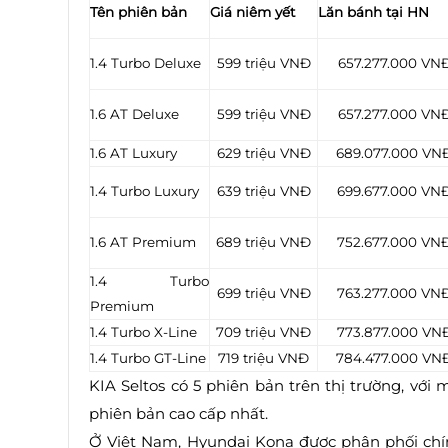
Tên phiên bản
Giá niêm yết
Lăn bánh tại HN
1.4 Turbo Deluxe
599 triệu VNĐ
657.277.000 VN
1.6 AT Deluxe
599 triệu VNĐ
657.277.000 VN
1.6 AT Luxury
629 triệu VNĐ
689.077.000 VN
1.4 Turbo Luxury
639 triệu VNĐ
699.677.000 VN
1.6 AT Premium
689 triệu VNĐ
752.677.000 VN
1.4 Turbo
699 triệu VNĐ
763.277.000 VN
Premium
1.4 Turbo X-Line
709 triệu VNĐ
773.877.000 VN
1.4 Turbo GT-Line
719 triệu VNĐ
784.477.000 VN
KIA Seltos có 5 phiên bản trên thị trường, với
phiên bản cao cấp nhất.
Ở Việt Nam, Hyundai Kona được phân phối chí