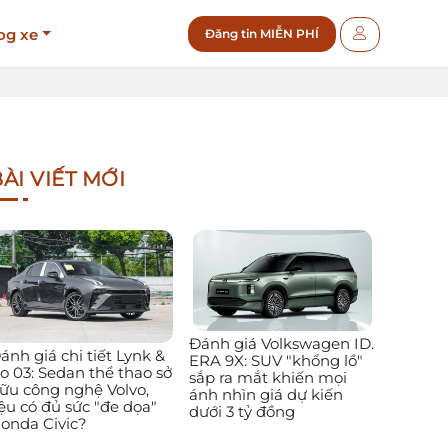
og xe
Đăng tin MIỄN PHÍ
ÀI VIẾT MỚI
Đánh giá Volkswagen ID.
ánh giá chi tiết Lynk &
ERA 9X: SUV "khổng lồ"
o 03: Sedan thể thao sở
sắp ra mắt khiến mọi
ữu công nghệ Volvo,
ánh nhìn giá dự kiến
iệu có đủ sức "đe dọa"
dưới 3 tỷ đồng
onda Civic?