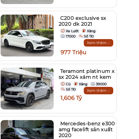
C200 exclusive sx
2020 dk 2021
Xe Lướt
Xăng
17000
Số TĐ
Xem thêm
977 Triệu
Teramont platinum x
sx 2024 xám nt kem
Cũ
Xăng
39000
Số TĐ
Xem thêm
1,606 Tỷ
Mercedes-benz e300
amg facelift sản xuất
2020