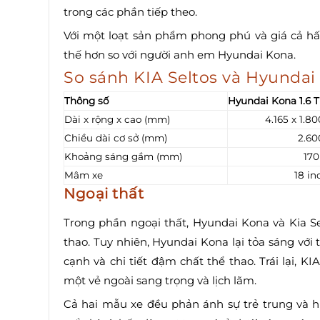
trong các phần tiếp theo.
Với một loạt sản phẩm phong phú và giá cả hấp
thế hơn so với người anh em Hyundai Kona.
So sánh KIA Seltos và Hyundai 
Thông số
Hyundai Kona 1.6 
Dài x rộng x cao (mm)
4.165 x 1.80
Chiều dài cơ sở (mm)
2.60
Khoảng sáng gầm (mm)
170
Mâm xe
18 in
Ngoại thất
Trong phần ngoại thất, Hyundai Kona và Kia Se
thao. Tuy nhiên, Hyundai Kona lại tỏa sáng với 
cạnh và chi tiết đậm chất thể thao. Trái lại, KIA
một vẻ ngoài sang trọng và lịch lãm.
Cả hai mẫu xe đều phản ánh sự trẻ trung và 