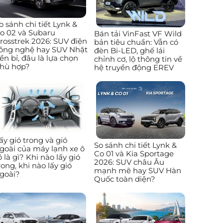
o sánh chi tiết Lynk &
o 02 và Subaru
Bán tải VinFast VF Wild
rosstrek 2026: SUV điện
bản tiêu chuẩn: Vẫn có
ông nghệ hay SUV Nhật
đèn Bi-LED, ghế lái
ền bỉ, đâu là lựa chọn
chỉnh cơ, lộ thông tin về
hù hợp?
hệ truyền động EREV
ấy gió trong và gió
So sánh chi tiết Lynk &
goài của máy lạnh xe ô
Co 01 và Kia Sportage
ô là gì? Khi nào lấy gió
2026: SUV châu Âu
rong, khi nào lấy gió
mạnh mẽ hay SUV Hàn
goài?
Quốc toàn diện?