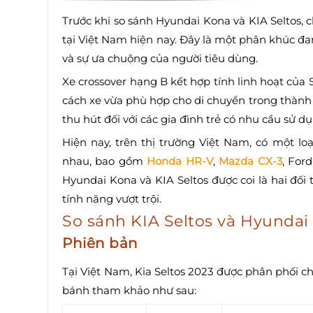
Trước khi so sánh Hyundai Kona và KIA Seltos, c
tại Việt Nam hiện nay. Đây là một phân khúc đa
và sự ưa chuộng của người tiêu dùng.
Xe crossover hạng B kết hợp tính linh hoạt của
cách xe vừa phù hợp cho di chuyển trong thành 
thu hút đối với các gia đình trẻ có nhu cầu sử d
Hiện nay, trên thị trường Việt Nam, có một l
nhau, bao gồm
Honda HR-V
,
Mazda CX-3
, For
Hyundai Kona và KIA Seltos được coi là hai đố
tính năng vượt trội.
So sánh KIA Seltos và Hyundai
Phiên bản
Tại Việt Nam, Kia Seltos 2023 được phân phối c
bánh tham khảo như sau: