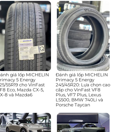
ánh giá lốp MICHELIN
Đánh giá lốp MICHELIN
rimacy 5 Energy
Primacy 5 Energy
25/55R19 cho VinFast
245/45R20: Lựa chọn cao
F8 Eco, Mazda CX-5,
cấp cho VinFast VF8
X-8 và Mazda6
Plus, VF7 Plus, Lexus
LS500, BMW 740Li và
Porsche Taycan