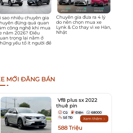
Chuyên gia đưa ra 4 lý
ì sao nhiều chuyên gia
do nên chọn mua xe
huyên đừng quá quan
Lynk & Co thay vì xe Hàn,
âm công nghệ khi mua
Nhật
e năm 2026? Điều
uan trọng lại nằm ở
hững yếu tố ít người để
XE MỚI ĐĂNG BÁN
Vf8 plus sx 2022
thuê pin
Cũ
Điện
68000
Số TĐ
Xem thêm
588 Triệu