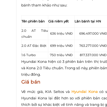
bánh tham khảo như sau:
Tên phiên bản
Giá niêm yết
Lăn bánh tại HN
2.0 AT Tiêu
636 triệu VNĐ
696.497.000 VNĐ
chuẩn
2.0 AT Đặc Biệt
699 triệu VNĐ
763.277.000 VNĐ
1.6 Turbo
750 triệu VNĐ
817.337.000 VNĐ
Hyundai Kona hiện có 3 phiên bản trên thị trư
và Kona 2.0 Tiêu chuẩn. Trong số này, phiên bản 
triệu đồng.
Giá bán
Về mức giá, KIA Seltos và
Hyundai Kona
có s
Hyundai Kona lại đắt hơn so với phiên bản cao
thích bởi sự khác biệt về tính năng và trang bị