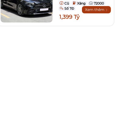
Cũ
Xăng
72000
Số TĐ
Xem thêm
1,399 Tỷ