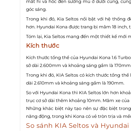
mắt hí và hốc đèn sương mù ở dưới cùng, cùng
góc sáng.
Trong khi đó, Kia Seltos nổi bật với hệ thống đ
hơn. Hyundai Kona được trang bị mâm 18 inch, t
Tóm lại, Kia Seltos mang đến một thiết kế mới m
Kích thước
Kích thước tổng thể của Hyundai Kona 1.6 Turbo là
sở dài 2.600mm và khoảng sáng gầm là 170mm
Trong khi đó, KIA Seltos có kích thước tổng thể l
dài 2.610mm và khoảng sáng gầm là 190mm.
So với Hyundai Kona thì KIA Seltos lớn hơn kh
trục cơ sở dài thêm khoảng 10mm. Mâm xe của Se
Những khác biệt này tạo nên sự đặc biệt trong
năng động, trong khi Kona có vẻ tròn trịa và m
So sánh KIA Seltos và Hyundai 