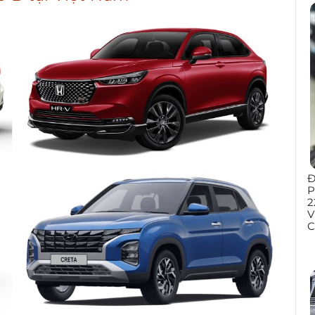
Đ
P
2
V
C