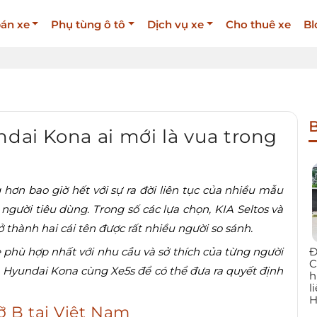
án xe
Phụ tùng ô tô
Dịch vụ xe
Cho thuê xe
Bl
B
ndai Kona ai mới là vua trong
 hơn bao giờ hết với sự ra đời liên tục của nhiều mẫu
gười tiêu dùng. Trong số các lựa chọn, KIA Seltos và
ở thành hai cái tên được rất nhiều người so sánh.
Đ
xe phù hợp nhất với nhu cầu và sở thích của từng người
C
và Hyundai Kona cùng Xe5s để có thể đưa ra quyết định
h
l
H
ỡ B tại Việt Nam