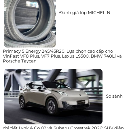
Đánh giá lốp MICHELIN
Primacy 5 Energy 245/45R20: Lựa chọn cao cấp cho
VinFast VF8 Plus, VF7 Plus, Lexus LS500, BMW 740Li và
Porsche Taycan
So sánh
chi tiết Lynk & Co 02 và Subaru Crosstrek 2026: SUV điện