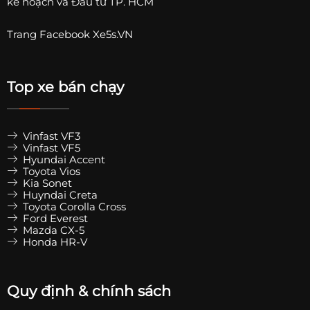
kế hoạch và Đầu tư TP. HCM
Trang
Facebook Xe5s.VN
Top xe bán chạy
Vinfast VF3
Vinfast VF5
Hyundai Accent
Toyota Vios
Kia Sonet
Huyndai Creta
Toyota Corolla Cross
Ford Everest
Mazda CX-5
Honda HR-V
Quy định & chính sách