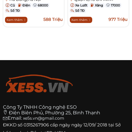
Cũ
Điện
68000
Xe Lướt
Xăng
17000
Số TĐ
Số TĐ
588 Triệu
977 Triệu
Xem thêm
Xem thêm
Công Ty TNHH Công nghệ ESO
Điện Biên Phủ, Phường 25, Bình Thạnh
Email:
xe5s.vn@gmail.com
ĐKKD số
0315267906
cấp ngày ngày 12/09/ 2018 tại Sở