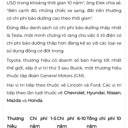
USD trong khoảng thời gian 10 năm", ông Elek chia sẻ.
"Bên cạnh đó, những chiếc xe sang, đắt tiền thường
có chi phí bảo dưỡng cao theo thời gian".
Đứng đầu danh sách có chi phí bảo dưỡng thấp nhất
là Tesla, một minh chứng rõ ràng cho việc ô tô điện có
chi phí bảo dưỡng thấp hơn đáng kể so với các loại xe
sử dụng động cơ đốt trong.
Toyota, thương hiệu có doanh số bán hàng tốt nhất
thế giới, xếp ở vị trí thứ 3 sau Buick, một thương hiệu
thuộc tập đoàn General Motors (GM).
Hai vị trí tiếp theo thuộc về Lincoln và Ford. Các vị trí
tiếp theo lần lượt thuộc về
Chevrolet
,
Hyundai
,
Nissan
,
Mazda
và
Honda
.
Thương
Chi phí 1-5
Chi phí 6-10
Tổng chi phí 10
hiệu
năm
năm
năm