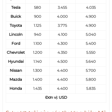
Tesla
580
3.455
4.035
Buick
900
4.000
4.900
Toyota
1.125
3.775
4.900
Lincoln
940
4.100
5.040
Ford
1.100
4.300
5.400
Chevrolet
1.200
4.350
5.550
Hyundai
1.140
4.500
5.640
Nissan
1.300
4.400
5.700
Mazda
1.400
4.400
5.800
Honda
1.435
4.400
5.835
Đơn vị: USD