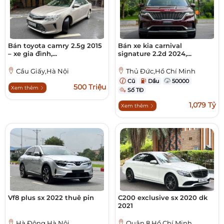
Bán toyota camry 2.5g 2015
Bán xe kia carnival
– xe gia đình,...
signature 2.2d 2024,...
Cầu Giấy,Hà Nội
Thủ Đức,Hồ Chí Minh
Cũ
Dầu
50000
500 Triệu
Xem thêm
Số TĐ
1,079 Tỷ
Xem thêm
Vf8 plus sx 2022 thuê pin
C200 exclusive sx 2020 dk
2021
Hà Đông,Hà Nội
Quận 8,Hồ Chí Minh