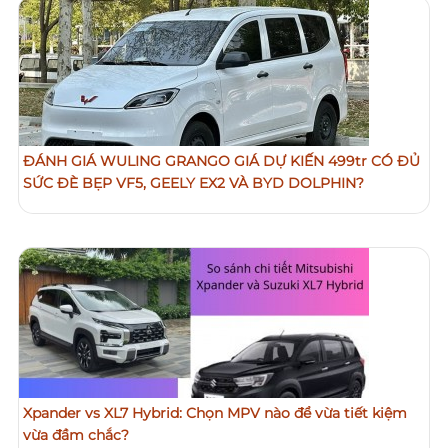
ĐÁNH GIÁ WULING GRANGO GIÁ DỰ KIẾN 499tr CÓ ĐỦ
SỨC ĐÈ BẸP VF5, GEELY EX2 VÀ BYD DOLPHIN?
Xpander vs XL7 Hybrid: Chọn MPV nào để vừa tiết kiệm
vừa đầm chắc?