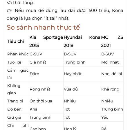
Và thật lòng:
👉 Nếu mua để dùng lâu dài dưới 500 triệu, Kona
đang là lựa chọn “ít sai” nhất.
So sánh nhanh thực tế
Kia Sportage
Hyundai Kona
MG ZS
Tiêu chí
2015
2018
2021
Phân khúc
C-SUV
B-SUV
B-SUV
Tuổi xe
Già nhất
Trung bình
Mới nhất
Cảm giác
Đầm
Hay nhất
Nhẹ, dễ lái
lái
Không
Rộng nhất
Vừa đủ
Khá rộng
gian
Trang bị
Ổn thời xưa
Nhiều
Nhiều
Độ bền
Khá
Tốt
Trung bình
Giữ giá
Trung bình
Tốt
Yếu
Chi phí
Cao hơn
Hợp lý
Rẻ