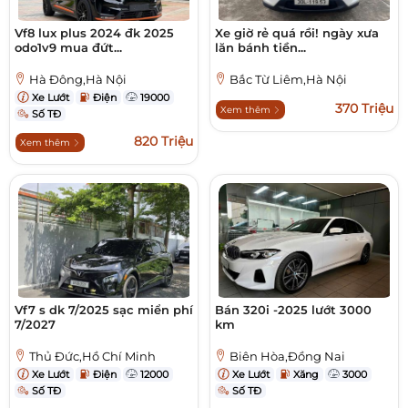
Vf8 lux plus 2024 đk 2025
Xe giờ rẻ quá rồi! ngày xưa
odo1v9 mua đứt...
lăn bánh tiền...
Hà Đông,Hà Nội
Bắc Từ Liêm,Hà Nội
Xe Lướt
Điện
19000
370 Triệu
Xem thêm
Số TĐ
820 Triệu
Xem thêm
Vf7 s dk 7/2025 sạc miển phí
Bán 320i -2025 lướt 3000
7/2027
km
Thủ Đức,Hồ Chí Minh
Biên Hòa,Đồng Nai
Xe Lướt
Điện
12000
Xe Lướt
Xăng
3000
Số TĐ
Số TĐ