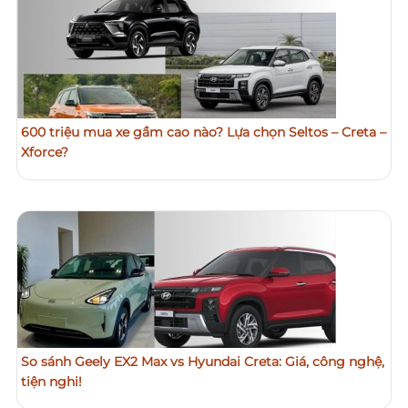
600 triệu mua xe gầm cao nào? Lựa chọn Seltos – Creta –
Xforce?
So sánh Geely EX2 Max vs Hyundai Creta: Giá, công nghệ,
tiện nghi!