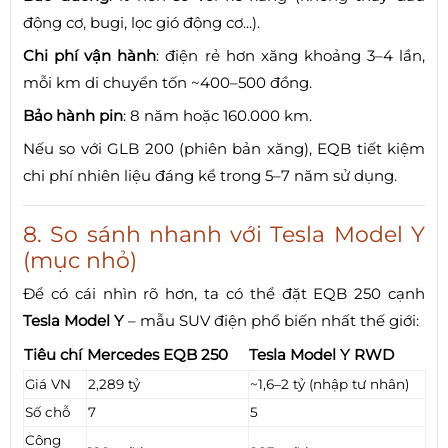
động cơ, bugi, lọc gió động cơ...).
Chi phí vận hành
: điện rẻ hơn xăng khoảng 3–4 lần,
mỗi km di chuyển tốn ~400–500 đồng.
Bảo hành pin
: 8 năm hoặc 160.000 km.
Nếu so với GLB 200 (phiên bản xăng), EQB tiết kiệm
chi phí nhiên liệu đáng kể trong 5–7 năm sử dụng.
8. So sánh nhanh với Tesla Model Y
(mục nhỏ)
Để có cái nhìn rõ hơn, ta có thể đặt EQB 250 cạnh
Tesla Model Y
– mẫu SUV điện phổ biến nhất thế giới:
Tiêu chí
Mercedes EQB 250
Tesla Model Y RWD
Giá VN
2,289 tỷ
~1,6–2 tỷ (nhập tư nhân)
Số chỗ
7
5
Công