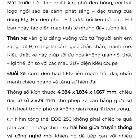
Mặt trước
: lưới tản nhiệt kín, phủ đen bóng, nổi bật
logo ngôi sao ba cánh phát sáng – đặc trưng của
dòng EQ. Hai đèn pha LED được nối liền bởi dải LED
ban ngày, tạo diện mạo tinh tế nhưng đầy tương lai.
Thân xe
: vẫn giữ dáng vuông vức từ “người anh em
xăng” GLB, mang lại cảm giác chắc chắn, mạnh mẽ.
Kiểu thiết kế này giúp tối ưu hóa không gian nội thất
– lợi thế lớn so với các mẫu SUV điện kiểu coupe.
Đuôi xe
: cụm đèn hậu LED liền mạch trải dài, nhấn
mạnh chiều ngang và tăng sự hiện đại.
Thông số kích thước
4.684 x 1.834 x 1.667 mm
, chiều
dài cơ sở
2.829 mm
cho phép xe cân bằng giữa sự
linh hoạt trong phố và không gian rộng rãi bên trong.
👉 Nhìn tổng thể, EQB 250 không phải chiếc xe quá
phá cách, nhưng chính sự
hài hòa giữa truyền thống
và công nghệ mới
khiến nó dễ tiếp cận với nhiều