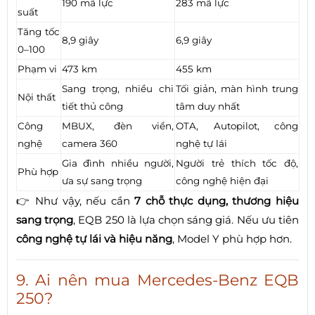
190 mã lực
283 mã lực
suất
Tăng tốc
8,9 giây
6,9 giây
0–100
Phạm vi
473 km
455 km
Sang trọng, nhiều chi
Tối giản, màn hình trung
Nội thất
tiết thủ công
tâm duy nhất
Công
MBUX, đèn viền,
OTA, Autopilot, công
nghệ
camera 360
nghệ tự lái
Gia đình nhiều người,
Người trẻ thích tốc độ,
Phù hợp
ưa sự sang trọng
công nghệ hiện đại
👉 Như vậy, nếu cần
7 chỗ thực dụng, thương hiệu
sang trọng
, EQB 250 là lựa chọn sáng giá. Nếu ưu tiên
công nghệ tự lái và hiệu năng
, Model Y phù hợp hơn.
9. Ai nên mua Mercedes-Benz EQB
250?