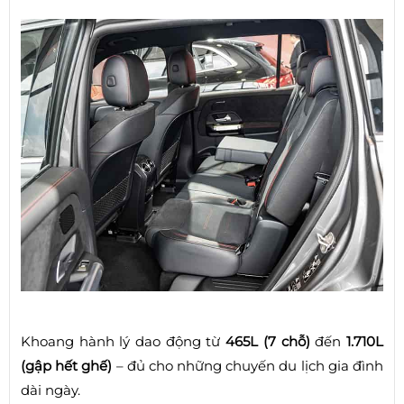
Khoang hành lý dao động từ
465L (7 chỗ)
đến
1.710L
(gập hết ghế)
– đủ cho những chuyến du lịch gia đình
dài ngày.