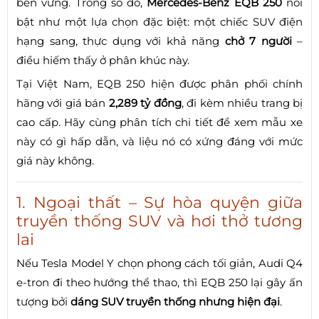
bền vững. Trong số đó,
Mercedes-Benz EQB 250
nổi
bật như một lựa chọn đặc biệt: một chiếc SUV điện
hạng sang, thực dụng với khả năng
chở 7 người
–
điều hiếm thấy ở phân khúc này.
Tại Việt Nam, EQB 250 hiện được phân phối chính
hãng với giá bán
2,289 tỷ đồng
, đi kèm nhiều trang bị
cao cấp. Hãy cùng phân tích chi tiết để xem mẫu xe
này có gì hấp dẫn, và liệu nó có xứng đáng với mức
giá này không.
1. Ngoại thất – Sự hòa quyện giữa
truyền thống SUV và hơi thở tương
lai
Nếu Tesla Model Y chọn phong cách tối giản, Audi Q4
e-tron đi theo hướng thể thao, thì EQB 250 lại gây ấn
tượng bởi
dáng SUV truyền thống nhưng hiện đại
.