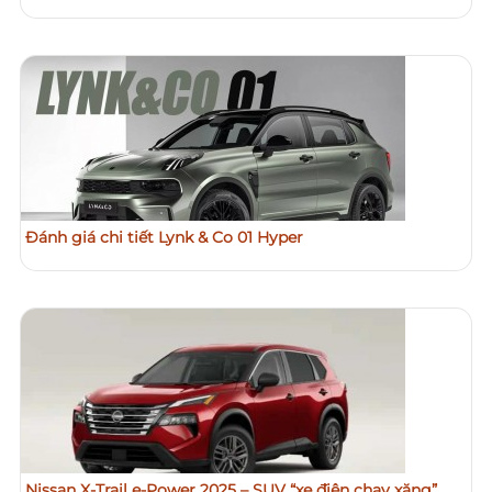
Đánh giá chi tiết Lynk & Co 01 Hyper
Nissan X-Trail e-Power 2025 – SUV “xe điện chạy xăng”