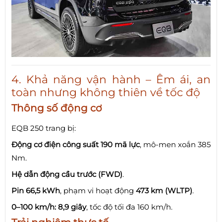
4. Khả năng vận hành – Êm ái, an
toàn nhưng không thiên về tốc độ
Thông số động cơ
EQB 250 trang bị:
Động cơ điện công suất 190 mã lực
, mô-men xoắn 385
Nm.
Hệ dẫn động cầu trước (FWD)
.
Pin 66,5 kWh
, phạm vi hoạt động
473 km (WLTP)
.
0–100 km/h: 8,9 giây
, tốc độ tối đa 160 km/h.