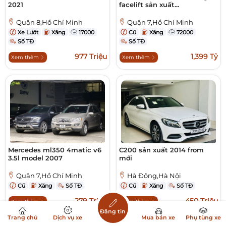
2021
facelift sản xuất...
Quận 8,Hồ Chí Minh
Quận 7,Hồ Chí Minh
Xe Lướt
Xăng
17000
Cũ
Xăng
72000
Số TĐ
Số TĐ
977 Triệu
1,399 Tỷ
Xem thêm
Xem thêm
Mercedes ml350 4matic v6
C200 sản xuất 2014 from
3.5l model 2007
mới
Quận 7,Hồ Chí Minh
Hà Đông,Hà Nội
Cũ
Xăng
Số TĐ
Cũ
Xăng
Số TĐ
279 Triệu
450 Triệu
Xem thêm
Xem thêm
Đăng tin
Trang chủ
Dịch vụ xe
Mua bán xe
Phụ tùng xe