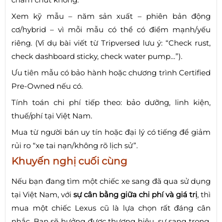
Xem kỹ mẫu – năm sản xuất – phiên bản động
cơ/hybrid – vì mỗi mẫu có thể có điểm mạnh/yếu
riêng. (Ví dụ bài viết từ Tripversed lưu ý: “Check rust,
check dashboard sticky, check water pump…”).
Ưu tiên mẫu có bảo hành hoặc chương trình Certified
Pre-Owned nếu có.
Tính toán chi phí tiếp theo: bảo dưỡng, linh kiện,
thuế/phí tại Việt Nam.
Mua từ người bán uy tín hoặc đại lý có tiếng để giảm
rủi ro “xe tai nạn/không rõ lịch sử”.
Khuyến nghị cuối cùng
Nếu bạn đang tìm một chiếc xe sang đã qua sử dụng
tại Việt Nam, với
sự cân bằng giữa chi phí và giá trị
, thì
mua một chiếc Lexus cũ là lựa chọn rất đáng cân
nhắc. Bạn sẽ hưởng được thương hiệu, sự sang trọng,