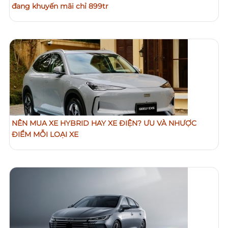
đang khuyến mãi chỉ 899tr
NÊN MUA XE HYBRID HAY XE ĐIỆN? ƯU VÀ NHƯỢC
ĐIỂM MỖI LOẠI XE