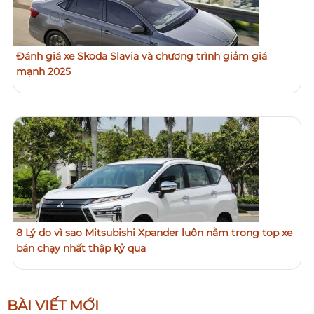
Đánh giá xe Skoda Slavia và chương trình giảm giá
mạnh 2025
8 Lý do vì sao Mitsubishi Xpander luôn nằm trong top xe
bán chạy nhất thập kỷ qua
BÀI VIẾT MỚI