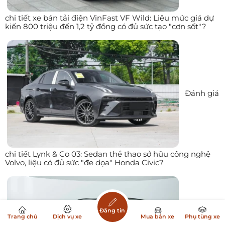
chi tiết xe bán tải điện VinFast VF Wild: Liệu mức giá dự
kiến 800 triệu đến 1,2 tỷ đồng có đủ sức tạo "cơn sốt"?
Đánh giá
chi tiết Lynk & Co 03: Sedan thể thao sở hữu công nghệ
Volvo, liệu có đủ sức "đe dọa" Honda Civic?
Đăng tin
Trang chủ
Dịch vụ xe
Mua bán xe
Phụ tùng xe
Đánh giá