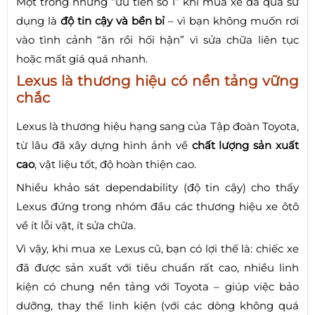
Một trong những “ưu tiên số 1” khi mua xe đã qua sử
dụng là
độ tin cậy và bền bỉ
– vì bạn không muốn rơi
vào tình cảnh “ăn rồi hối hận” vì sửa chữa liên tục
hoặc mất giá quá nhanh.
Lexus là thương hiệu có nền tảng vững
chắc
Lexus là thương hiệu hạng sang của Tập đoàn
Toyota
,
từ lâu đã xây dựng hình ảnh về
chất lượng sản xuất
cao
, vật liệu tốt, độ hoàn thiện cao.
Nhiều khảo sát dependability (độ tin cậy) cho thấy
Lexus đứng trong nhóm đầu các thương hiệu xe ôtô
về ít lỗi vặt, ít sửa chữa.
Vì vậy, khi mua xe Lexus cũ, bạn có lợi thế là: chiếc xe
đã được sản xuất với tiêu chuẩn rất cao, nhiều linh
kiện có chung nền tảng với Toyota – giúp việc bảo
dưỡng, thay thế linh kiện (với các dòng không quá