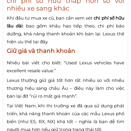
chi phí sở hữu thấp hơn so với
nhiều xe sang khác
Khi đầu tư mua xe cũ, bạn cần xem xét
chi phí sở hữu
lâu dài
: bao gồm khấu hao tiếp theo, chi phí bảo
dưỡng, khả năng thanh khoản khi bán lại. Lexus thể
hiện ưu thế tại đây.
Giữ giá và thanh khoản
Nhiều bài viết cho biết: “Used Lexus vehicles have
excellent resale value.”
Lexus thường giữ giá tốt hơn rất nhiều so với nhiều
thương hiệu sang châu Âu – điều này làm cho việc
bán lại đỡ “rủi ro mất giá mạnh”.
Tại Việt Nam, khi thị trường xe đã qua sử dụng phát
triển, khả năng thanh khoản của các mẫu Lexus phổ
biến (như ES, RX, NX) khá tốt – nghĩa là bạn dễ tìm
người mua hơn nếu giữ trong trạng thái tốt.