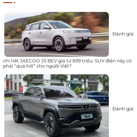
Đánh giá
chi tiết JAECOO J5 BEV giá từ 699 triệu: SUV điện này có
phải “quá hời” cho người Việt?
Đánh giá