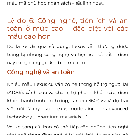
mẫu mã phù hợp ngân sách – rất linh hoạt.
Lý do 6: Công nghệ, tiện ích và an
toàn ở mức cao – đặc biệt với các
mẫu cao hơn
Dù là xe đã qua sử dụng, Lexus vẫn thường được
trang bị những công nghệ và tiện ích rất tốt – điều
này càng đáng giá khi bạn mua cũ.
Công nghệ và an toàn
Nhiều mẫu Lexus cũ vẫn có hệ thống hỗ trợ người lái
(ADAS): cảnh báo va chạm, tự phanh khẩn cấp, điều
khiển hành trình thích ứng, camera 360°, v.v. Ví dụ: bài
viết nói “Many used Lexus models include advanced
technology … premium materials …”
Với xe sang cũ, bạn có thể tiếp cận những tiện nghi
như ghế chỉnh điện nhớ vị trí, nội thất da cao cấp, hệ