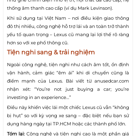
thống âm thanh cao cấp (ví dụ Mark Levinson).
Khi sử dụng tại Việt Nam – nơi điều kiện giao thông
đô thị nhiều, công nghệ hỗ trợ lái và an toàn trở thành
yếu tố quan trọng – Lexus cũ mang lại lợi thế rõ ràng
hơn so với xe phổ thông cũ.
Tiện nghi sang & trải nghiệm
Ngoài công nghệ, tiện nghi như cách âm tốt, ổn định
vận hành, cảm giác “êm ái” khi di chuyển cũng là
điểm mạnh của Lexus. Bài viết từ anusedcar.com
nhận xét: “You’re not just buying a car; you’re
investing in an experience…”
Điều này khiến việc lái một chiếc Lexus cũ vẫn “không
bị hụt” so với kỳ vọng xe sang – đặc biệt nếu bạn sử
dụng hàng ngày tại TP.HCM hoặc các thành phố lớn.
Tóm lại:
Công nghệ và tiện nghi cao là một phần giá