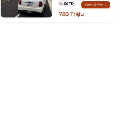
Số TĐ
Xem thêm
789 Triệu