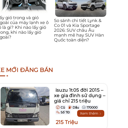
ấy gió trong và gió
So sánh chi tiết Lynk &
goài của máy lạnh xe ô
Co 01 và Kia Sportage
ô là gì? Khi nào lấy gió
2026: SUV châu Âu
rong, khi nào lấy gió
mạnh mẽ hay SUV Hàn
goài?
Quốc toàn diện?
XE MỚI ĐĂNG BÁN
isuzu 1t05 đời 2015 –
xe gia đình sử dụng –
giá chỉ 215 triệu
Cũ
Dầu
170000
Số TĐ
Xem thêm
215 Triệu