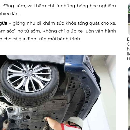
t động kém, và thậm chí là những hỏng hóc nghiêm
nhiều lần.
ngừa
– giống như đi khám sức khỏe tổng quát cho xe.
hăm sóc” nó từ sớm. Không chỉ giúp xe luôn vận hành
 cho cả gia đình trên mỗi hành trình.
Đ
C
h
l
H