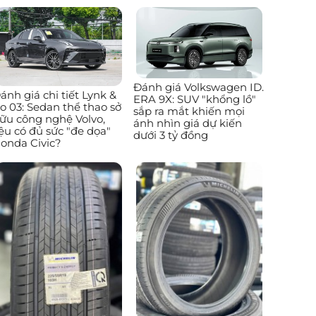
Đánh giá Volkswagen ID.
ánh giá chi tiết Lynk &
ERA 9X: SUV "khổng lồ"
o 03: Sedan thể thao sở
sắp ra mắt khiến mọi
ữu công nghệ Volvo,
ánh nhìn giá dự kiến
iệu có đủ sức "đe dọa"
dưới 3 tỷ đồng
onda Civic?