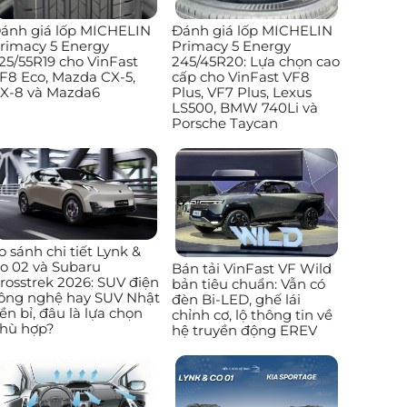
ánh giá lốp MICHELIN
Đánh giá lốp MICHELIN
rimacy 5 Energy
Primacy 5 Energy
25/55R19 cho VinFast
245/45R20: Lựa chọn cao
F8 Eco, Mazda CX-5,
cấp cho VinFast VF8
X-8 và Mazda6
Plus, VF7 Plus, Lexus
LS500, BMW 740Li và
Porsche Taycan
o sánh chi tiết Lynk &
o 02 và Subaru
Bán tải VinFast VF Wild
rosstrek 2026: SUV điện
bản tiêu chuẩn: Vẫn có
ông nghệ hay SUV Nhật
đèn Bi-LED, ghế lái
ền bỉ, đâu là lựa chọn
chỉnh cơ, lộ thông tin về
hù hợp?
hệ truyền động EREV