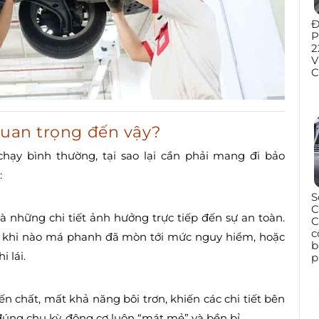
Đ
P
2
V
C
quan trọng đến vậy?
chạy bình thường, tại sao lại cần phải mang đi bảo
:
S
C
là những chi tiết ảnh hưởng trực tiếp đến sự an toàn.
C
c
ết khi nào má phanh đã mòn tới mức nguy hiểm, hoặc
b
 lái.
p
n chất, mất khả năng bôi trơn, khiến các chi tiết bên
ng chu kỳ, động cơ luôn “mát mẻ” và bền bỉ.