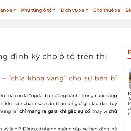
án xe
Phụ tùng ô tô
Dịch vụ xe
Cho thuê xe
Bl
B
g định kỳ cho ô tô trên thị
 – “chìa khóa vàng” cho sự bền bỉ
Đ
uyển mà còn là “người bạn đồng hành” trong cuộc sống
J
6
trị lớn, cần chăm sóc cẩn thận để giữ gìn lâu dài. Tuy
c
nhưng lại
chỉ mang ra gara khi gặp sự cố
, thay vì
chủ
n
 kỳ là gì? Động cơ nhanh xuống cấp, xe hao xăng, hệ