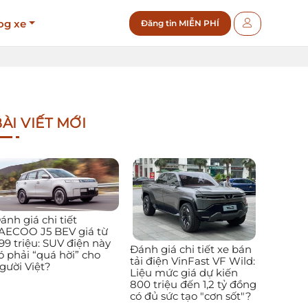
og xe
Đăng tin MIỄN PHÍ
ÀI VIẾT MỚI
ánh giá chi tiết
AECOO J5 BEV giá từ
99 triệu: SUV điện này
Đánh giá chi tiết xe bán
ó phải “quá hời” cho
tải điện VinFast VF Wild:
gười Việt?
Liệu mức giá dự kiến
800 triệu đến 1,2 tỷ đồng
có đủ sức tạo "cơn sốt"?