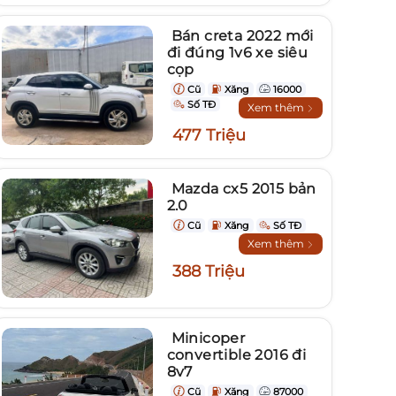
Bán creta 2022 mới
đi đúng 1v6 xe siêu
cọp
Cũ
Xăng
16000
Số TĐ
Xem thêm
477 Triệu
Mazda cx5 2015 bản
2.0
Cũ
Xăng
Số TĐ
Xem thêm
388 Triệu
Minicoper
convertible 2016 đi
8v7
Cũ
Xăng
87000