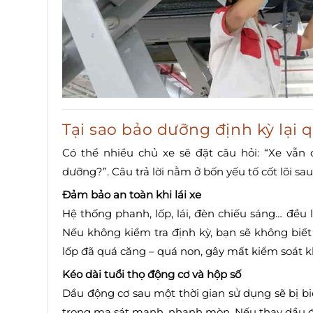
Tại sao bảo dưỡng định kỳ lại 
Có thể nhiều chủ xe sẽ đặt câu hỏi: “Xe vẫn 
dưỡng?”. Câu trả lời nằm ở bốn yếu tố cốt lõi sau
Đảm bảo an toàn khi lái xe
Hệ thống phanh, lốp, lái, đèn chiếu sáng… đều 
Nếu không kiểm tra định kỳ, bạn sẽ không bi
lốp đã quá căng – quá non, gây mất kiểm soát khi
Kéo dài tuổi thọ động cơ và hộp số
Dầu động cơ sau một thời gian sử dụng sẽ bị biế
trong ma sát mạnh, nhanh mòn. Nếu thay dầu đú