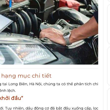
hạng mục chi tiết
 tại Long Biên, Hà Nội, chúng ta có thể phân tích chi
ênh lệch.
khởi đầu”
i. Tuy nhiên, dầu động cơ đã bắt đầu xuống cấp, lọc