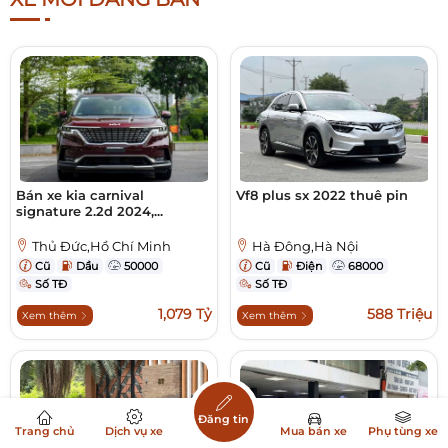
Bán xe kia carnival
Vf8 plus sx 2022 thuê pin
signature 2.2d 2024,...
Thủ Đức,Hồ Chí Minh
Hà Đông,Hà Nội
Cũ
Dầu
50000
Cũ
Điện
68000
Số TĐ
Số TĐ
1,079 Tỷ
588 Triệu
Xem thêm
Xem thêm
Đăng tin
Trang chủ
Dịch vụ xe
Mua bán xe
Phụ tùng xe