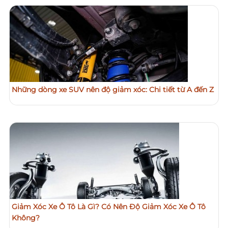
Những dòng xe SUV nên độ giảm xóc: Chi tiết từ A đến Z
Giảm Xóc Xe Ô Tô Là Gì? Có Nên Độ Giảm Xóc Xe Ô Tô
Không?