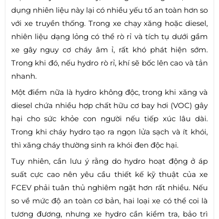
dụng nhiên liệu này lại có nhiều yếu tố an toàn hơn so
với xe truyền thống. Trong xe chạy xăng hoặc diesel,
nhiên liệu dạng lỏng có thể rò rỉ và tích tụ dưới gầm
xe gây nguy cơ cháy âm ỉ, rất khó phát hiện sớm.
Trong khi đó, nếu hydro rò rỉ, khí sẽ bốc lên cao và tản
nhanh.
Một điểm nữa là hydro không độc, trong khi xăng và
diesel chứa nhiều hợp chất hữu cơ bay hơi (VOC) gây
hại cho sức khỏe con người nếu tiếp xúc lâu dài.
Trong khi cháy hydro tạo ra ngọn lửa sạch và ít khói,
thì xăng cháy thường sinh ra khói đen độc hại.
Tuy nhiên, cần lưu ý rằng do hydro hoạt động ở áp
suất cực cao nên yêu cầu thiết kế kỹ thuật của xe
FCEV phải tuân thủ nghiêm ngặt hơn rất nhiều. Nếu
so về mức độ an toàn cơ bản, hai loại xe có thể coi là
tương đương, nhưng xe hydro cần kiểm tra, bảo trì