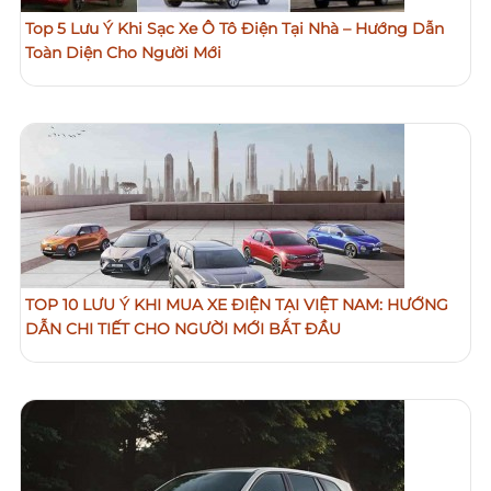
Top 5 Lưu Ý Khi Sạc Xe Ô Tô Điện Tại Nhà – Hướng Dẫn
Toàn Diện Cho Người Mới
TOP 10 LƯU Ý KHI MUA XE ĐIỆN TẠI VIỆT NAM: HƯỚNG
DẪN CHI TIẾT CHO NGƯỜI MỚI BẮT ĐẦU