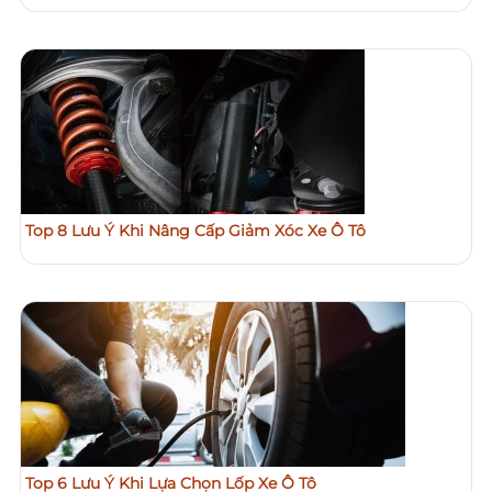
Top 8 Lưu Ý Khi Nâng Cấp Giảm Xóc Xe Ô Tô
Top 6 Lưu Ý Khi Lựa Chọn Lốp Xe Ô Tô