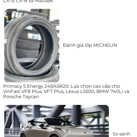
CX-5, CX-8 và Mazda6
Đánh giá lốp MICHELIN
Primacy 5 Energy 245/45R20: Lựa chọn cao cấp cho
VinFast VF8 Plus, VF7 Plus, Lexus LS500, BMW 740Li và
Porsche Taycan
So sánh