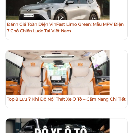
Đánh Giá Toàn Diện VinFast Limo Green: Mẫu MPV Điện
7 Chỗ Chiến Lược Tại Việt Nam
Top 8 Lưu Ý Khi Độ Nội Thất Xe Ô Tô – Cẩm Nang Chi Tiết