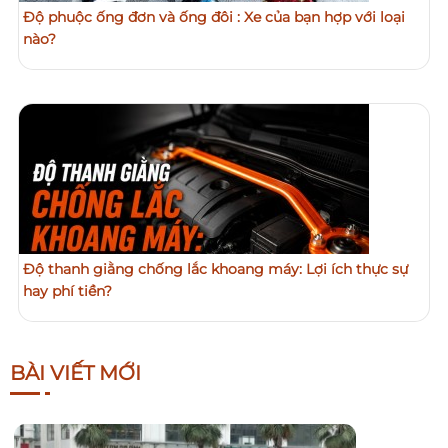
Độ phuộc ống đơn và ống đôi : Xe của bạn hợp với loại
nào?
Độ thanh giằng chống lắc khoang máy: Lợi ích thực sự
hay phí tiền?
BÀI VIẾT MỚI