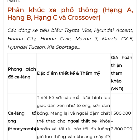
Nam:
Phân khúc xe phổ thông (Hạng A,
Hạng B, Hạng C và Crossover)
Các dòng xe tiêu biểu: Toyota Vios, Hyundai Accent,
Honda City, Honda Civic, Mazda 3, Mazda CX-5,
Hyundai Tucson, Kia Sportage...
Giá hoàn
thiện
Phong cách
Đặc điểm thiết kế & Thẩm mỹ
tham
độ ca-lăng
khảo
(VND)
Thiết kế với các mắt lưới hình lục
giác đan xen như tổ ong, sơn đen
Ca-lăng tổ
bóng. Mang lại vẻ ngoài đậm chất
1.500.000
ong
thể thao cho
ngoại thất xe
, khỏe
–
(Honeycomb)
khoắn và tối ưu hóa tối đa luồng
2.800.000
gió lưu thông vào khoang máy để