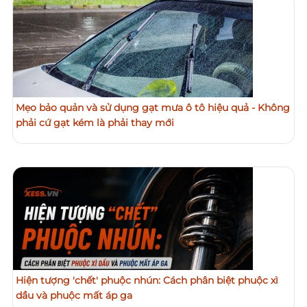
Mẹo bảo quản và sử dụng gạt mưa ô tô hiệu quả - Không
phải cứ gạt kém là phải thay mới
Hiện tượng 'chết' phuộc nhún: Cách phân biệt phuộc xì
dầu và phuộc mất áp ga