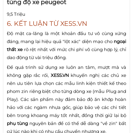
tùng độ xe peugeot
9,5 Triệu
6. KẾT LUẬN TỪ XE5S.VN
Độ mặt ca-lăng là một khoản đầu tư vô cùng xứng
đáng, mang lại hiệu quả "lột xác" diện mạo cho
ngoại
thất xe
rõ rệt nhất với mức chi phí vô cùng hợp lý, chỉ
dao động từ vài triệu đồng.
Để quá trình sử dụng xe luôn an tâm, mượt mà và
không gặp rắc rối,
XE5S.VN
khuyến nghị các chủ xe
nên ưu tiên lựa chọn các mẫu linh kiện thiết kế theo
phom zin riêng biệt cho từng dòng xe (mẫu Plug and
Play). Các sản phẩm này đảm bảo độ ăn khớp hoàn
hảo với các ngàm nhựa gốc, giúp bảo vệ các chi tiết
bên trong khoang máy tốt nhất, đồng thời giữ lại bộ
phụ tùng
nguyên bản để có thể dễ dàng "về zin" bất
cứ lúc nào khi có nhu cầu chuyển nhượng xe.