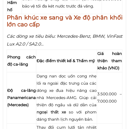
Hầm
bảo vệ tối đa két nước trước đá văng.
hố
Phân khúc xe sang và Xe độ phân khối
lớn cao cấp
Các dòng xe tiêu biểu: Mercedes-Benz, BMW, VinFast
Lux A2.0 / SA2.0...
Giá hoàn
Phong cách
Đặc điểm thiết kế & Thẩm mỹ
thiện tham
độ ca-lăng
khảo (VND)
Dạng nan dọc uốn cong nhẹ
lồi ra ngoài đặc trưng của các
Độ ca-lăng
dòng xe đua hiệu năng cao
3.500.000 –
Panamericana
nhà Mercedes-AMG. Giúp cải
7.000.000
(Mercedes)
thiện độ ngầu và dữ dằn của
ngoại thất xe
so với phom
dáng thanh lịch nguyên bản.
Thay đổi cụm lưới tản nhiệt