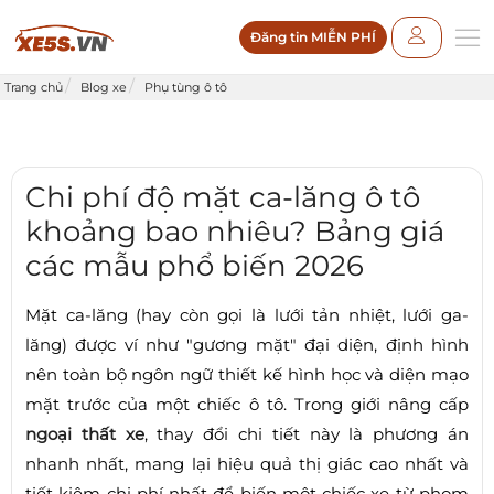
Đăng tin MIỄN PHÍ
Trang chủ
Blog xe
Phụ tùng ô tô
Chi phí độ mặt ca-lăng ô tô
khoảng bao nhiêu? Bảng giá
các mẫu phổ biến 2026
Mặt ca-lăng (hay còn gọi là lưới tản nhiệt, lưới ga-
lăng) được ví như "gương mặt" đại diện, định hình
nên toàn bộ ngôn ngữ thiết kế hình học và diện mạo
mặt trước của một chiếc ô tô. Trong giới nâng cấp
ngoại thất xe
, thay đổi chi tiết này là phương án
nhanh nhất, mang lại hiệu quả thị giác cao nhất và
tiết kiệm chi phí nhất để biến một chiếc xe từ phom