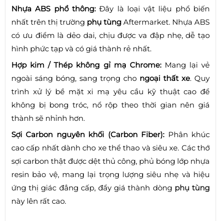
Nhựa ABS phổ thông:
Đây là loại vật liệu phổ biến
nhất trên thị trường
phụ tùng
Aftermarket. Nhựa ABS
có ưu điểm là dẻo dai, chịu được va đập nhẹ, dễ tạo
hình phức tạp và có giá thành rẻ nhất.
Hợp kim / Thép không gỉ mạ Chrome:
Mang lại vẻ
ngoài sáng bóng, sang trọng cho
ngoại thất xe
. Quy
trình xử lý bề mặt xi mạ yêu cầu kỹ thuật cao để
không bị bong tróc, nổ rộp theo thời gian nên giá
thành sẽ nhỉnh hơn.
Sợi Carbon nguyên khối (Carbon Fiber):
Phân khúc
cao cấp nhất dành cho xe thể thao và siêu xe. Các thớ
sợi carbon thật được dệt thủ công, phủ bóng lớp nhựa
resin bảo vệ, mang lại trọng lượng siêu nhẹ và hiệu
ứng thị giác đẳng cấp, đẩy giá thành dòng
phụ tùng
này lên rất cao.