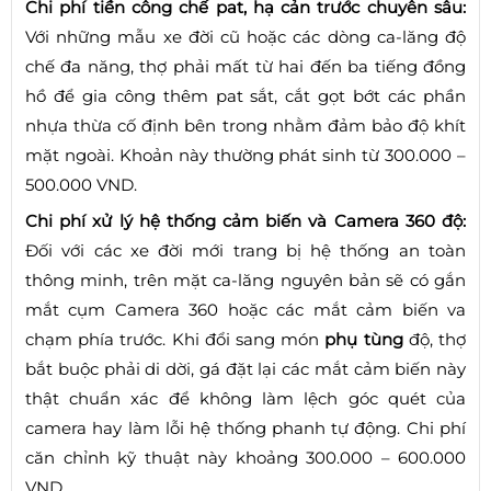
Chi phí tiền công chế pat, hạ cản trước chuyên sâu:
Với những mẫu xe đời cũ hoặc các dòng ca-lăng độ
chế đa năng, thợ phải mất từ hai đến ba tiếng đồng
hồ để gia công thêm pat sắt, cắt gọt bớt các phần
nhựa thừa cố định bên trong nhằm đảm bảo độ khít
mặt ngoài. Khoản này thường phát sinh từ 300.000 –
500.000 VND.
Chi phí xử lý hệ thống cảm biến và Camera 360 độ:
Đối với các xe đời mới trang bị hệ thống an toàn
thông minh, trên mặt ca-lăng nguyên bản sẽ có gắn
mắt cụm Camera 360 hoặc các mắt cảm biến va
chạm phía trước. Khi đổi sang món
phụ tùng
độ, thợ
bắt buộc phải di dời, gá đặt lại các mắt cảm biến này
thật chuẩn xác để không làm lệch góc quét của
camera hay làm lỗi hệ thống phanh tự động. Chi phí
căn chỉnh kỹ thuật này khoảng 300.000 – 600.000
VND.