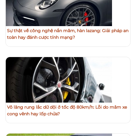
Sự thật về công nghệ nắn mâm, hàn lazang: Giải pháp an
toàn hay đánh cược tính mạng?
Vô lăng rung lắc dữ dội ở tốc độ 80km/h: Lỗi do mâm xe
cong vênh hay lốp chửa?