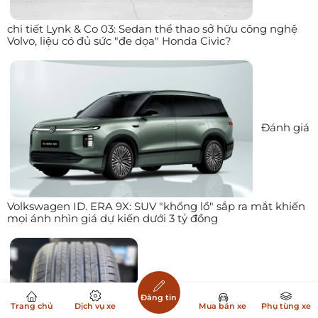
chi tiết Lynk & Co 03: Sedan thể thao sở hữu công nghệ
Volvo, liệu có đủ sức "đe dọa" Honda Civic?
Đánh giá
Volkswagen ID. ERA 9X: SUV "khổng lồ" sắp ra mắt khiến
mọi ánh nhìn giá dự kiến dưới 3 tỷ đồng
Đăng tin
Trang chủ
Dịch vụ xe
Mua bán xe
Phụ tùng xe