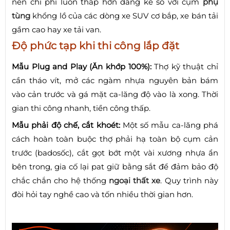
nên chi phí luôn thấp hơn đáng kể so với cụm
phụ
tùng
khổng lồ của các dòng xe SUV cơ bắp, xe bán tải
gầm cao hay xe tải van.
Độ phức tạp khi thi công lắp đặt
Mẫu Plug and Play (Ăn khớp 100%):
Thợ kỹ thuật chỉ
cần tháo vít, mở các ngàm nhựa nguyên bản bám
vào cản trước và gá mặt ca-lăng độ vào là xong. Thời
gian thi công nhanh, tiền công thấp.
Mẫu phải độ chế, cắt khoét:
Một số mẫu ca-lăng phá
cách hoàn toàn buộc thợ phải hạ toàn bộ cụm cản
trước (badosốc), cắt gọt bớt một vài xương nhựa ẩn
bên trong, gia cố lại pat giữ bằng sắt để đảm bảo độ
chắc chắn cho hệ thống
ngoại thất xe
. Quy trình này
đòi hỏi tay nghề cao và tốn nhiều thời gian hơn.