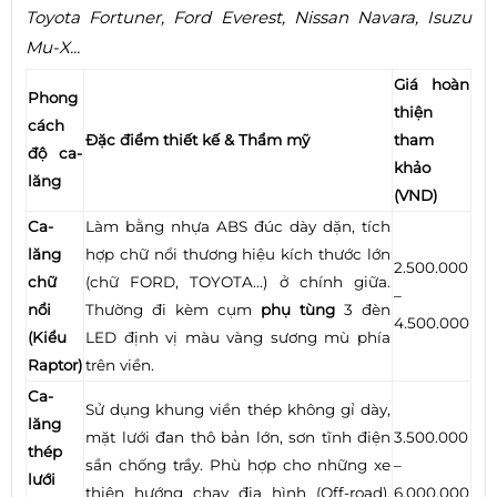
Toyota Fortuner, Ford Everest, Nissan Navara, Isuzu
Mu-X...
Giá hoàn
Phong
thiện
cách
Đặc điểm thiết kế & Thẩm mỹ
tham
độ ca-
khảo
lăng
(VND)
Ca-
Làm bằng nhựa ABS đúc dày dặn, tích
lăng
hợp chữ nổi thương hiệu kích thước lớn
2.500.000
chữ
(chữ FORD, TOYOTA...) ở chính giữa.
–
nổi
Thường đi kèm cụm
phụ tùng
3 đèn
4.500.000
(Kiểu
LED định vị màu vàng sương mù phía
Raptor)
trên viền.
Ca-
Sử dụng khung viền thép không gỉ dày,
lăng
mặt lưới đan thô bản lớn, sơn tĩnh điện
3.500.000
thép
sần chống trầy. Phù hợp cho những xe
–
lưới
thiên hướng chạy địa hình (Off-road),
6.000.000