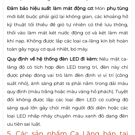
Đảm bảo hiệu suất làm mát động cơ:
Món
phụ tùng
mới bắt buộc phải giữ lại không gian, các khoảng hở
kỹ thuật tối thiểu để gió tự nhiên có thể lưu thông,
thổi vào làm mát két nước động cơ và két làm mát
khí nạp. Không được lắp các loại ca-lăng kín bít hoàn
toàn gây nguy cơ quá nhiệt, bó máy.
Quy định về hệ thống đèn LED đi kèm:
Nếu mặt ca-
lăng độ có tích hợp đèn LED trang trí, đèn này chỉ
được phép đóng vai trò làm đèn định vị vị trí (công
suất nhỏ), ánh sáng phát ra phải nằm trong dải màu
quy định (màu trắng hoặc màu vàng hổ phách). Tuyệt
đối không được lắp các loại đèn LED có cường độ
sáng quá lớn gây chói mắt người đối diện hoặc các
loại LED nhấp nháy chuyển màu xanh đỏ dạng đèn
ưu tiên sai luật.
5. Các sản phẩm Ca Lăng bán tại