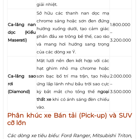
giải nhiệt.
Sở hữu các thanh nan dọc mạ
chrome sáng hoặc sơn đen đứng
Ca-lăng nan
1.800.000
hướng xuống dưới, tạo cảm giác
dọc (Kiểu
–
phần đầu xe trông bề thế, cao ráo
Maserati)
3.200.000
và mang hơi hướng sang trọng
của các dòng xe Ý.
Mặt lưới nền đen kết hợp với các
hạt ghim nhỏ mạ chrome hoặc
Ca-lăng sao
sơn bạc bố trí ma trận, tạo hiệu
2.000.000
rơi
ứng lấp lánh như bầu trời sao cực
–
(Diamond)
kỳ bắt mắt cho tổng thể
ngoại
3.500.000
thất xe
khi có ánh sáng đèn chiếu
vào.
Phân khúc xe Bán tải (Pick-up) và SUV
cỡ lớn
Các dòng xe tiêu biểu: Ford Ranger, Mitsubishi Triton,