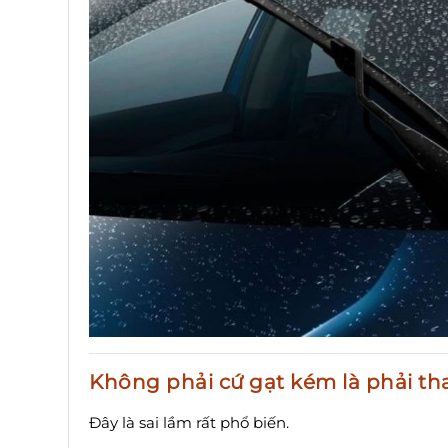
Không phải cứ gạt kém là phải th
Đây là sai lầm rất phổ biến.