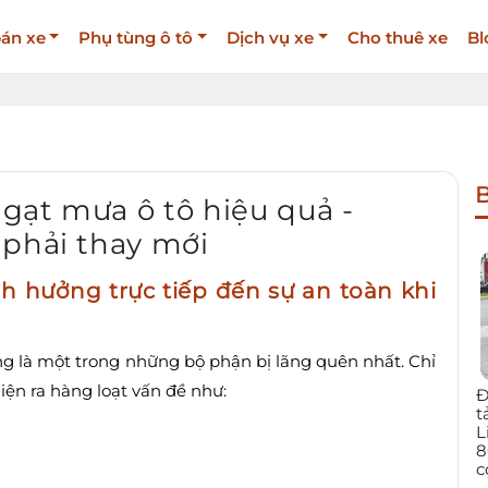
án xe
Phụ tùng ô tô
Dịch vụ xe
Cho thuê xe
Bl
B
gạt mưa ô tô hiệu quả -
 phải thay mới
h hưởng trực tiếp đến sự an toàn khi
ng là một trong những bộ phận bị lãng quên nhất. Chỉ
iện ra hàng loạt vấn đề như:
Đ
t
L
8
c