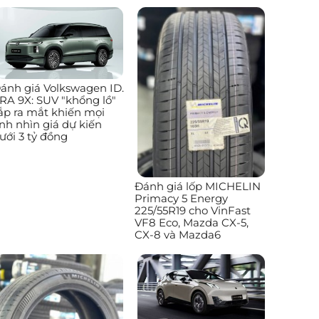
ánh giá Volkswagen ID.
RA 9X: SUV "khổng lồ"
ắp ra mắt khiến mọi
nh nhìn giá dự kiến
ưới 3 tỷ đồng
Đánh giá lốp MICHELIN
Primacy 5 Energy
225/55R19 cho VinFast
VF8 Eco, Mazda CX-5,
CX-8 và Mazda6