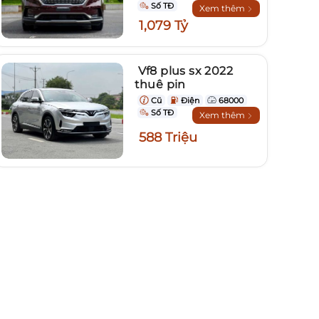
Số TĐ
Xem thêm
1,079 Tỷ
Vf8 plus sx 2022
thuê pin
Cũ
Điện
68000
Số TĐ
Xem thêm
588 Triệu