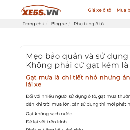
Giá xe ô tô
Mua b
Trang chủ
Blog xe
Phụ tùng ô tô
Mẹo bảo quản và sử dụng 
Không phải cứ gạt kém là
Gạt mưa là chi tiết nhỏ nhưng ản
lái xe
Đối với nhiều người sử dụng ô tô, gạt mưa thườ
đến khi trời mưa lớn, cần sử dụng thì mới phát h
Gạt không sạch nước.
Để lại vệt trên kính.
Phát ra tiếng kêu khó chịu.