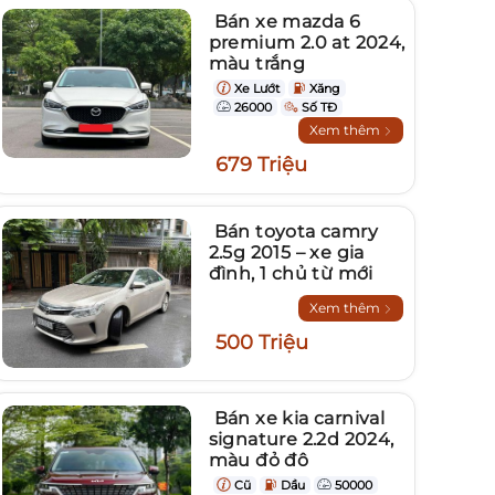
Bán xe mazda 6
premium 2.0 at 2024,
màu trắng
Xe Lướt
Xăng
26000
Số TĐ
Xem thêm
679 Triệu
Bán toyota camry
2.5g 2015 – xe gia
đình, 1 chủ từ mới
Xem thêm
500 Triệu
Bán xe kia carnival
signature 2.2d 2024,
màu đỏ đô
Cũ
Dầu
50000