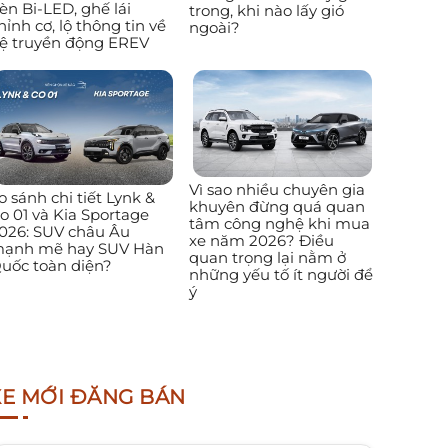
èn Bi-LED, ghế lái
trong, khi nào lấy gió
hỉnh cơ, lộ thông tin về
ngoài?
ệ truyền động EREV
Vì sao nhiều chuyên gia
o sánh chi tiết Lynk &
khuyên đừng quá quan
o 01 và Kia Sportage
tâm công nghệ khi mua
026: SUV châu Âu
xe năm 2026? Điều
ạnh mẽ hay SUV Hàn
quan trọng lại nằm ở
uốc toàn diện?
những yếu tố ít người để
ý
XE MỚI ĐĂNG BÁN