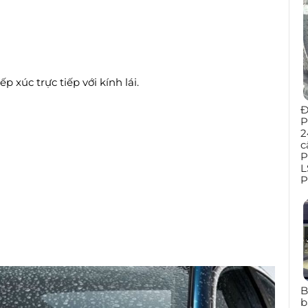
p xúc trực tiếp với kính lái.
Đ
P
2
c
P
L
P
B
b