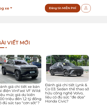
og xe
Đăng tin MIỄN PHÍ
ÀI VIẾT MỚI
Đánh giá chi tiết Lynk &
ánh giá chi tiết xe bán
Co 03: Sedan thể thao sở
ải điện VinFast VF Wild:
hữu công nghệ Volvo,
iệu mức giá dự kiến
liệu có đủ sức "đe dọa"
00 triệu đến 1,2 tỷ đồng
Honda Civic?
ó đủ sức tạo "cơn sốt"?