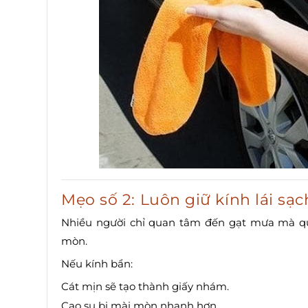
Mẹo số 2: Luôn giữ kính lái sạc
Nhiều người chỉ quan tâm đến gạt mưa mà qu
mòn.
Nếu kính bẩn:
Cát mịn sẽ tạo thành giấy nhám.
Cao su bị mài mòn nhanh hơn.