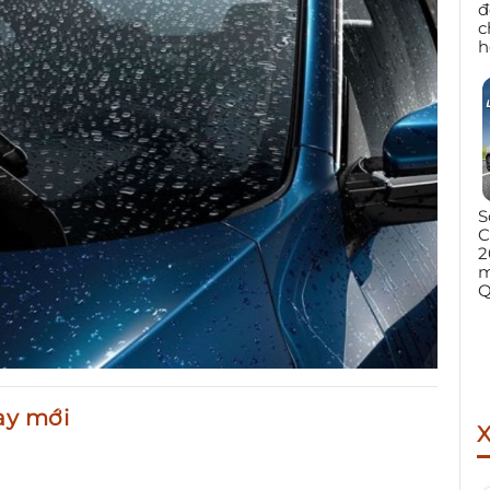
đ
c
h
S
C
2
m
Q
ay mới