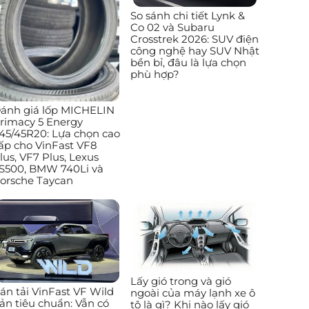
So sánh chi tiết Lynk &
Co 02 và Subaru
Crosstrek 2026: SUV điện
công nghệ hay SUV Nhật
bền bỉ, đâu là lựa chọn
phù hợp?
ánh giá lốp MICHELIN
rimacy 5 Energy
45/45R20: Lựa chọn cao
ấp cho VinFast VF8
lus, VF7 Plus, Lexus
S500, BMW 740Li và
orsche Taycan
Lấy gió trong và gió
án tải VinFast VF Wild
ngoài của máy lạnh xe ô
ản tiêu chuẩn: Vẫn có
tô là gì? Khi nào lấy gió