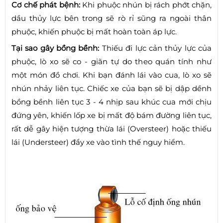
Cơ chế phát bệnh:
Khi phuộc nhún bị rách phớt chặn,
dầu thủy lực bên trong sẽ rò rỉ sũng ra ngoài thân
phuộc, khiến phuộc bị mất hoàn toàn áp lực.
Tại sao gây bồng bềnh:
Thiếu đi lực cản thủy lực của
phuộc, lò xo sẽ co - giãn tự do theo quán tính như
một món đồ chơi. Khi bạn đánh lái vào cua, lò xo sẽ
nhún nhảy liên tục. Chiếc xe của bạn sẽ bị dập dềnh
bồng bềnh liên tục 3 - 4 nhịp sau khúc cua mới chịu
đứng yên, khiến lốp xe bị mất độ bám đường liên tục,
rất dễ gây hiện tượng thừa lái (Oversteer) hoặc thiếu
lái (Understeer) đẩy xe vào tình thế nguy hiểm.