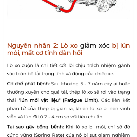
Nguyên nhân 2: Lò xo
giảm xóc
bị lún
mỏi, mất cơ tính đàn hồi
Lò xo cuộn là chi tiết cốt lõi chịu trách nhiệm gánh
vác toàn bộ tải trọng tĩnh và động của chiếc xe.
Cơ chế phát bệnh:
Sau khoảng 5 - 7 năm cày ải hoặc
thường xuyên chở quá tải, thép lò xo sẽ rơi vào trạng
thái
"lún mỏi vật liệu" (Fatigue Limit)
. Các liên kết
phân tử của thép bị giãn ra, khiến lò xo bị nén vĩnh
viễn và lùn đi từ 2 - 4 cm so với tiêu chuẩn.
Tại sao gây bồng bềnh:
Khi lò xo bị mỏi, chỉ số độ
cứng vững (Spring Rate) của nó bị sụt giảm nghiêm