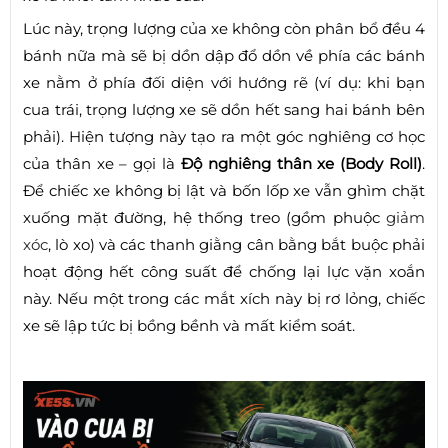
Lúc này, trọng lượng của xe không còn phân bổ đều 4
bánh nữa mà sẽ bị dồn dập đổ dồn về phía các bánh
xe nằm ở phía đối diện với hướng rẽ (ví dụ: khi bạn
cua trái, trọng lượng xe sẽ dồn hết sang hai bánh bên
phải). Hiện tượng này tạo ra một góc nghiêng cơ học
của thân xe – gọi là
Độ nghiêng thân xe (Body Roll)
.
Để chiếc xe không bị lật và bốn lốp xe vẫn ghìm chặt
xuống mặt đường, hệ thống treo (gồm phuộc
giảm
xóc
, lò xo) và các thanh giằng cân bằng bắt buộc phải
hoạt động hết công suất để chống lại lực vặn xoắn
này. Nếu một trong các mắt xích này bị rơ lỏng, chiếc
xe sẽ lập tức bị bồng bềnh và mất kiểm soát.