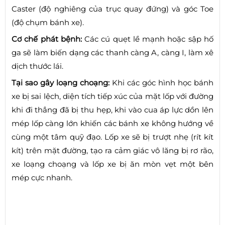
Caster (độ nghiêng của trục quay đứng) và góc Toe
(độ chụm bánh xe).
Cơ chế phát bệnh:
Các cú quẹt lề mạnh hoặc sập hố
ga sẽ làm biến dạng các thanh càng A, càng I, làm xê
dịch thước lái.
Tại sao gây loạng choạng:
Khi các góc hình học bánh
xe bị sai lệch, diện tích tiếp xúc của mặt lốp với đường
khi đi thẳng đã bị thu hẹp, khi vào cua áp lực dồn lên
mép lốp càng lớn khiến các bánh xe không hướng về
cùng một tâm quỹ đạo. Lốp xe sẽ bị trượt nhẹ (rít kít
kít) trên mặt đường, tạo ra cảm giác vô lăng bị rơ rão,
xe loạng choạng và lốp xe bị ăn mòn vẹt một bên
mép cực nhanh.