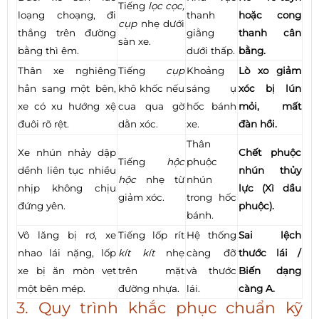
Tiếng
lọc cọc,
loạng choạng, đi
thanh
hoặc cong
cụp
nhẹ dưới
thẳng trên đường
giằng
thanh cân
sàn xe.
bằng thì êm.
dưới thấp.
bằng.
Thân xe nghiêng
Tiếng
cụp
Khoảng
Lò xo giảm
hẳn sang một bên,
khô khốc nếu
sáng ụ
xóc bị lún
xe có xu hướng xệ
cua qua gờ
hốc bánh
mỏi, mất
đuôi rõ rệt.
dằn xóc.
xe.
đàn hồi.
Thân
Xe nhún nhảy dập
Chết phuộc
Tiếng
hộc
phuộc
dềnh liên tục nhiều
nhún thủy
hộc
nhẹ từ
nhún
nhịp không chịu
lực (Xì dầu
giảm xóc.
trong hốc
đứng yên.
phuộc).
bánh.
Vô lăng bị rơ, xe
Tiếng lốp rít
Hệ thống
Sai lệch
nhao lái nặng, lốp
kít kít
nhẹ
càng đỡ
thước lái /
xe bị ăn mòn vẹt
trên mặt
và thước
Biến dạng
một bên mép.
đường nhựa.
lái.
càng A.
3. Quy trình khắc phục chuẩn kỹ