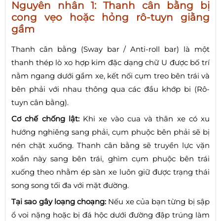
Nguyên nhân 1: Thanh cân bằng bị
cong vẹo hoặc hỏng rô-tuyn giằng
gầm
Thanh cân bằng (Sway bar / Anti-roll bar) là một
thanh thép lò xo hợp kim đặc dạng chữ U được bố trí
nằm ngang dưới gầm xe, kết nối cụm treo bên trái và
bên phải với nhau thông qua các đầu khớp bi (Rô-
tuyn cân bằng).
Cơ chế chống lật:
Khi xe vào cua và thân xe có xu
hướng nghiêng sang phải, cụm phuộc bên phải sẽ bị
nén chặt xuống. Thanh cân bằng sẽ truyền lực vặn
xoắn này sang bên trái, ghìm cụm phuộc bên trái
xuống theo nhằm ép sàn xe luôn giữ được trạng thái
song song tối đa với mặt đường.
Tại sao gây loạng choạng:
Nếu xe của bạn từng bị sập
ổ voi nặng hoặc bị đá hộc dưới đường đập trúng làm