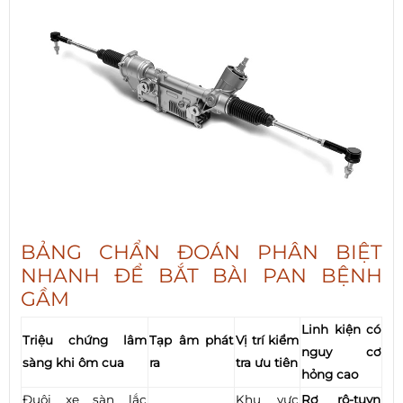
BẢNG CHẨN ĐOÁN PHÂN BIỆT
NHANH ĐỂ BẮT BÀI PAN BỆNH
GẦM
Linh kiện có
Triệu chứng lâm
Tạp âm phát
Vị trí kiểm
nguy cơ
sàng khi ôm cua
ra
tra ưu tiên
hỏng cao
Đuôi xe sàn lắc
Khu vực
Rơ rô-tuyn