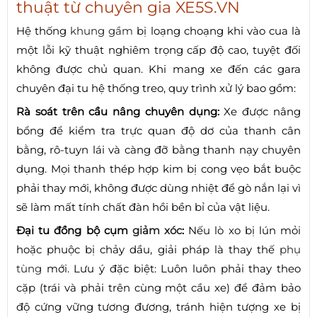
thuật từ chuyên gia XE5S.VN
Hệ thống
khung gầm
bị loạng choạng khi vào cua là
một lỗi kỹ thuật nghiêm trọng cấp độ cao, tuyệt đối
không được chủ quan. Khi mang xe đến các gara
chuyên đại tu hệ thống treo, quy trình xử lý bao gồm:
Rà soát trên cầu nâng chuyên dụng:
Xe được nâng
bổng để kiểm tra trực quan độ dơ của thanh cân
bằng, rô-tuyn lái và càng đỡ bằng thanh nạy chuyên
dụng. Mọi thanh thép hợp kim bị cong vẹo bắt buộc
phải thay mới, không được dùng nhiệt để gò nắn lại vì
sẽ làm mất tính chất đàn hồi bền bỉ của vật liệu.
Đại tu đồng bộ cụm
giảm xóc
:
Nếu lò xo bị lún mỏi
hoặc phuộc bị chảy dầu, giải pháp là thay thế
phụ
tùng
mới. Lưu ý đặc biệt: Luôn luôn phải thay theo
cặp (trái và phải trên cùng một cầu xe) để đảm bảo
độ cứng vững tương đương, tránh hiện tượng xe bị