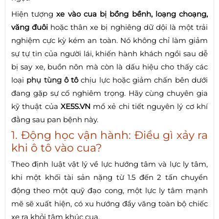
Hiện tượng
xe vào cua bị bồng bềnh, loạng choạng,
văng đuôi
hoặc thân xe bị nghiêng dữ dội là một trải
nghiệm cực kỳ kém an toàn. Nó không chỉ làm giảm
sự tự tin của người lái, khiến hành khách ngồi sau dễ
bị say xe, buồn nôn mà còn là dấu hiệu cho thấy các
loại
phụ tùng
ô tô
chịu lực hoặc giảm chấn bên dưới
đang gặp sự cố nghiêm trọng. Hãy cùng chuyên gia
kỹ thuật của
XE5S.VN
mổ xẻ chi tiết nguyên lý cơ khí
đằng sau pan bệnh này.
1. Động học vận hành: Điều gì xảy ra
khi ô tô vào cua?
Theo định luật vật lý về lực hướng tâm và lực ly tâm,
khi một khối tài sản nặng từ 1.5 đến 2 tấn chuyển
động theo một quỹ đạo cong, một lực ly tâm mạnh
mẽ sẽ xuất hiện, có xu hướng đẩy văng toàn bộ chiếc
xe ra khỏi tâm khúc cua.