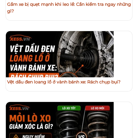
Gầm xe bị quẹt mạnh khi leo lề: Cần kiểm tra ngay những
gì?
Vệt dầu đen loang lổ ở vành bánh xe: Rách chụp bụi?