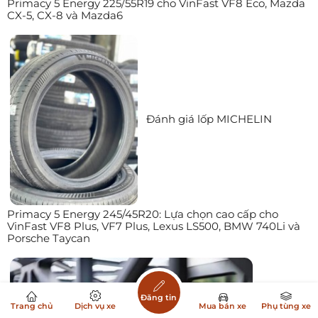
Primacy 5 Energy 225/55R19 cho VinFast VF8 Eco, Mazda
CX-5, CX-8 và Mazda6
Đánh giá lốp MICHELIN
Primacy 5 Energy 245/45R20: Lựa chọn cao cấp cho
VinFast VF8 Plus, VF7 Plus, Lexus LS500, BMW 740Li và
Porsche Taycan
Đăng tin
Trang chủ
Dịch vụ xe
Mua bán xe
Phụ tùng xe