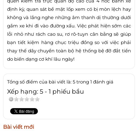
quen kiểm tra trực quan độ cao của 4 hốc bánh xe
định kỳ, quan sát bề mặt lốp xem có bị mòn lệch hay
không và lắng nghe những âm thanh dị thường dưới
gầm xe khi đi vào đường xấu. Việc phát hiện sớm các
lỗi nhỏ như rách cao su, rơ rô-tuyn cân bằng sẽ giúp
bạn tiết kiệm hàng chục triệu đồng so với việc phải
thay thế dây chuyền toàn bộ hệ thống bệ đỡ đắt tiền
do biến dạng cơ khí lâu ngày!
Tổng số điểm của bài viết là: 5 trong 1 đánh giá
Xếp hạng:
5
-
1
phiếu bầu
Bài viết mới