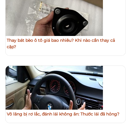
Thay bát bèo ô tô giá bao nhiêu? Khi nào cần thay cả
cặp?
Vô lăng bị rơ lắc, đánh lái không ăn: Thước lái đã hỏng?