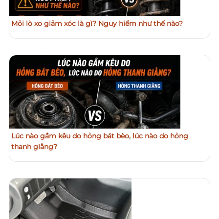
Mỏi lò xo giảm xóc là gì? Nguy hiểm như thế nào?
Lúc nào gầm kêu do hỏng bát bèo, lúc nào do hỏng
thanh giằng?