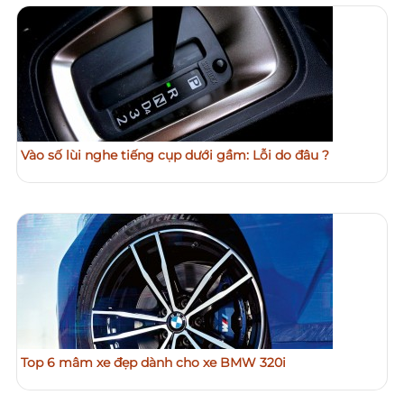
Vào số lùi nghe tiếng cụp dưới gầm: Lỗi do đâu ?
Top 6 mâm xe đẹp dành cho xe BMW 320i