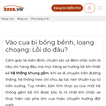
Đăng tin MIỄN PHÍ
Trang chủ
Blog xe
Phụ tùng ô tô
Vào cua bị bồng bềnh, loạng
choạng: Lỗi do đâu?
Cảm giác lái kiên định, chuẩn xác và đầm chắc luôn là
tiêu chí hàng đầu mà mọi hãng xe hướng tới khi thiết
kế
hệ thống
khung gầm
. Khi xe di chuyển trên đường
thẳng, hệ thống treo chỉ chịu áp lực nén thuần túy từ
trên xuống. Tuy nhiên, bản lĩnh thực sự của một hệ
thống gầm bệ chỉ được bộc lộ rõ nhất khi chiếc xe
thực hiện các pha ôm cua hoặc chuyển hướng đột
ngột.