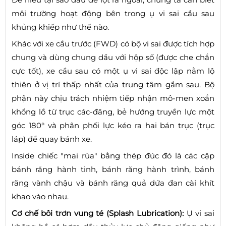
môi trường hoạt động bên trong ụ vi sai cầu sau
khủng khiếp như thế nào.
Khác với xe cầu trước (FWD) có bộ vi sai được tích hợp
chung và dùng chung dầu với hộp số (được che chắn
cực tốt), xe cầu sau có một ụ vi sai độc lập nằm lộ
thiên ở vị trí thấp nhất của trung tâm gầm sau. Bộ
phận này chịu trách nhiệm tiếp nhận mô-men xoắn
khổng lồ từ trục các-đăng, bẻ hướng truyền lực một
góc 180° và phân phối lực kéo ra hai bán trục (trục
láp) để quay bánh xe.
Inside chiếc "mai rùa" bằng thép đúc đó là các cặp
bánh răng hành tinh, bánh răng hành trình, bánh
răng vành chậu và bánh răng quả dứa đan cài khít
khao vào nhau.
Cơ chế bôi trơn vung té (Splash Lubrication):
Ụ vi sai