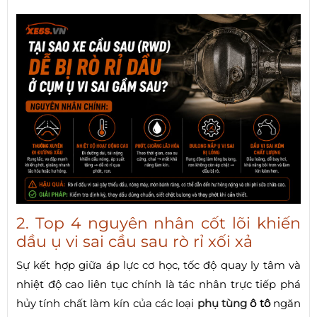
2. Top 4 nguyên nhân cốt lõi khiến
dầu ụ vi sai cầu sau rò rỉ xối xả
Sự kết hợp giữa áp lực cơ học, tốc độ quay ly tâm và
nhiệt độ cao liên tục chính là tác nhân trực tiếp phá
hủy tính chất làm kín của các loại
phụ tùng
ô tô
ngăn