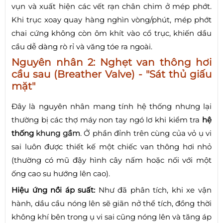
vụn và xuất hiện các vết rạn chân chim ở mép phớt.
Khi trục xoay quay hàng nghìn vòng/phút, mép phớt
chai cứng không còn ôm khít vào cổ trục, khiến dầu
cầu dễ dàng rò rỉ và văng tóe ra ngoài.
Nguyên nhân 2: Nghẹt van thông hơi
cầu sau (Breather Valve) - "Sát thủ giấu
mặt"
Đây là nguyên nhân mang tính hệ thống nhưng lại
thường bị các thợ máy non tay ngó lơ khi kiểm tra
hệ
thống
khung gầm
. Ở phần đỉnh trên cùng của vỏ ụ vi
sai luôn được thiết kế một chiếc van thông hơi nhỏ
(thường có mũ đậy hình cây nấm hoặc nối với một
ống cao su hướng lên cao).
Hiệu ứng nồi áp suất:
Như đã phân tích, khi xe vận
hành, dầu cầu nóng lên sẽ giãn nở thể tích, đồng thời
không khí bên trong ụ vi sai cũng nóng lên và tăng áp