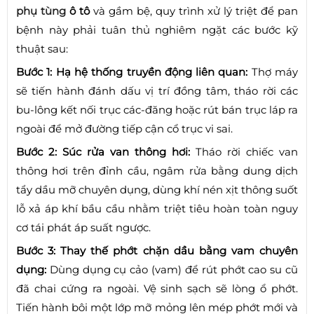
phụ tùng
ô tô
và gầm bệ, quy trình xử lý triệt để pan
bệnh này phải tuân thủ nghiêm ngặt các bước kỹ
thuật sau:
Bước 1: Hạ hệ thống truyền động liên quan:
Thợ máy
sẽ tiến hành đánh dấu vị trí đồng tâm, tháo rời các
bu-lông kết nối trục các-đăng hoặc rút bán trục láp ra
ngoài để mở đường tiếp cận cổ trục vi sai.
Bước 2: Súc rửa van thông hơi:
Tháo rời chiếc van
thông hơi trên đỉnh cầu, ngâm rửa bằng dung dịch
tẩy dầu mỡ chuyên dụng, dùng khí nén xịt thông suốt
lỗ xả áp khí bầu cầu nhằm triệt tiêu hoàn toàn nguy
cơ tái phát áp suất ngược.
Bước 3: Thay thế phớt chặn dầu bằng vam chuyên
dụng:
Dùng dụng cụ cảo (vam) để rút phớt cao su cũ
đã chai cứng ra ngoài. Vệ sinh sạch sẽ lòng ổ phớt.
Tiến hành bôi một lớp mỡ mỏng lên mép phớt mới và