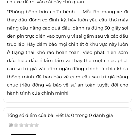
chủ xe dễ rơi vào cái bẫy chủ quan.
"Phòng bệnh hơn chữa bệnh" – Mỗi lần mang xe đi
thay dầu động cơ định kỳ, hãy luôn yêu cầu thợ máy
nâng cầu nâng cao quá đầu, dành ra đúng 30 giây soi
đèn pin trực diện vào cụm ụ vi sai gầm sau và các đầu
trục láp. Hãy đảm bảo mọi chi tiết ở khu vực này luôn
ở trạng thái khô ráo hoàn toàn. Việc phát hiện sớm
dấu hiệu dầu rỉ lấm tấm và thay thế một chiếc phớt
cao su trị giá vài trăm ngàn đồng chính là chìa khóa
thông minh để bạn bảo vệ cụm cầu sau trị giá hàng
chục triệu đồng và bảo vệ sự an toàn tuyệt đối cho
hành trình của chính mình!
Tổng số điểm của bài viết là: 0 trong 0 đánh giá