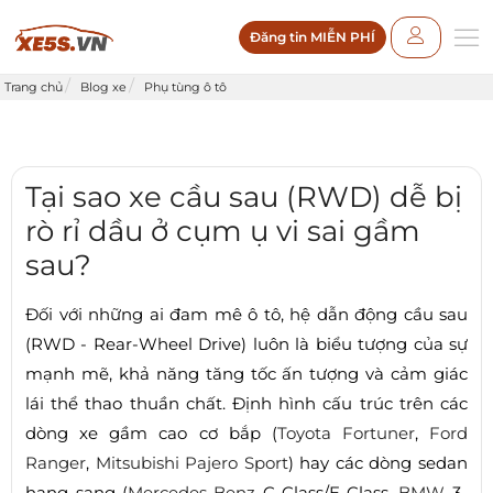
Đăng tin MIỄN PHÍ
Trang chủ
Blog xe
Phụ tùng ô tô
Tại sao xe cầu sau (RWD) dễ bị
rò rỉ dầu ở cụm ụ vi sai gầm
sau?
Đối với những ai đam mê ô tô, hệ dẫn động cầu sau
(RWD - Rear-Wheel Drive) luôn là biểu tượng của sự
mạnh mẽ, khả năng tăng tốc ấn tượng và cảm giác
lái thể thao thuần chất. Định hình cấu trúc trên các
dòng xe gầm cao cơ bắp (
Toyota Fortuner
,
Ford
Ranger
,
Mitsubishi Pajero Sport
) hay các dòng sedan
hạng sang (
Mercedes-Benz
C-Class/E-Class,
BMW
3-