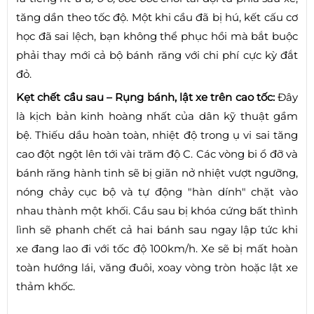
tăng dần theo tốc độ. Một khi cầu đã bị hú, kết cấu cơ
học đã sai lệch, bạn không thể phục hồi mà bắt buộc
phải thay mới cả bộ bánh răng với chi phí cực kỳ đắt
đỏ.
Kẹt chết cầu sau – Rụng bánh, lật xe trên cao tốc:
Đây
là kịch bản kinh hoàng nhất của dân kỹ thuật gầm
bệ. Thiếu dầu hoàn toàn, nhiệt độ trong ụ vi sai tăng
cao đột ngột lên tới vài trăm độ C. Các vòng bi ổ đỡ và
bánh răng hành tinh sẽ bị giãn nở nhiệt vượt ngưỡng,
nóng chảy cục bộ và tự động "hàn dính" chặt vào
nhau thành một khối. Cầu sau bị khóa cứng bất thình
lình sẽ phanh chết cả hai bánh sau ngay lập tức khi
xe đang lao đi với tốc độ 100km/h. Xe sẽ bị mất hoàn
toàn hướng lái, văng đuôi, xoay vòng tròn hoặc lật xe
thảm khốc.