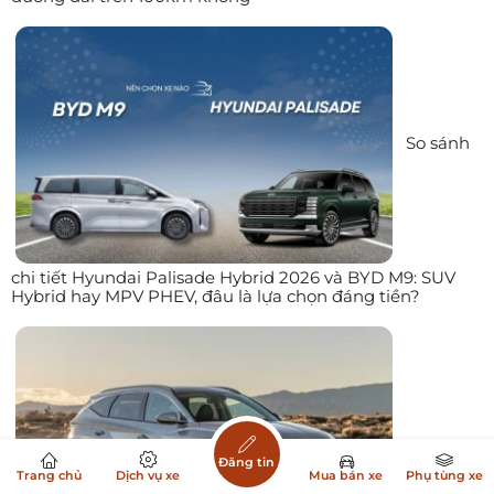
So sánh
chi tiết Hyundai Palisade Hybrid 2026 và BYD M9: SUV
Hybrid hay MPV PHEV, đâu là lựa chọn đáng tiền?
Hyundai
Đăng tin
Trang chủ
Dịch vụ xe
Mua bán xe
Phụ tùng xe