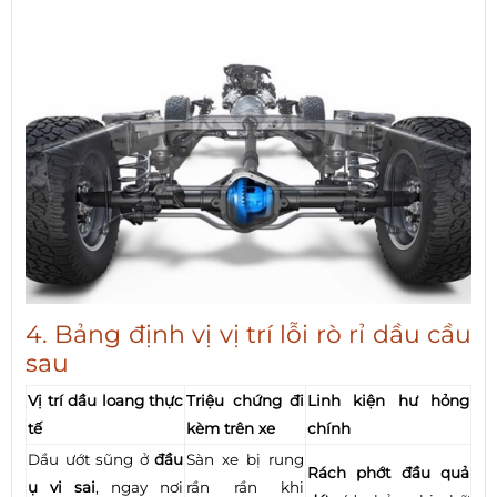
4. Bảng định vị vị trí lỗi rò rỉ dầu cầu
sau
Vị trí dầu loang thực
Triệu chứng đi
Linh kiện hư hỏng
tế
kèm trên xe
chính
Dầu ướt sũng ở
đầu
Sàn xe bị rung
Rách phớt đầu quả
ụ vi sai
, ngay nơi
rần rần khi