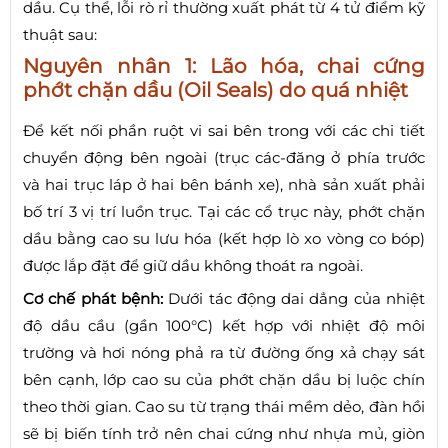
dầu. Cụ thể, lỗi rò rỉ thường xuất phát từ 4 tử điểm kỹ
thuật sau:
Nguyên nhân 1: Lão hóa, chai cứng
phớt chặn dầu (Oil Seals) do quá nhiệt
Để kết nối phần ruột vi sai bên trong với các chi tiết
chuyển động bên ngoài (trục các-đăng ở phía trước
và hai trục láp ở hai bên bánh xe), nhà sản xuất phải
bố trí 3 vị trí luồn trục. Tại các cổ trục này, phớt chặn
dầu bằng cao su lưu hóa (kết hợp lò xo vòng co bóp)
được lắp đặt để giữ dầu không thoát ra ngoài.
Cơ chế phát bệnh:
Dưới tác động dai dẳng của nhiệt
độ dầu cầu (gần 100°C) kết hợp với nhiệt độ môi
trường và hơi nóng phả ra từ đường ống xả chạy sát
bên cạnh, lớp cao su của phớt chặn dầu bị luộc chín
theo thời gian. Cao su từ trạng thái mềm dẻo, đàn hồi
sẽ bị biến tính trở nên chai cứng như nhựa mủ, giòn