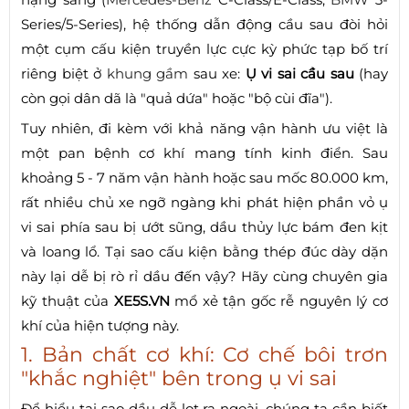
Series/5-Series), hệ thống dẫn động cầu sau đòi hỏi
một cụm cấu kiện truyền lực cực kỳ phức tạp bố trí
riêng biệt ở
khung gầm
sau xe:
Ụ vi sai cầu sau
(hay
còn gọi dân dã là "quả dứa" hoặc "bộ cùi đĩa").
Tuy nhiên, đi kèm với khả năng vận hành ưu việt là
một pan bệnh cơ khí mang tính kinh điển. Sau
khoảng 5 - 7 năm vận hành hoặc sau mốc 80.000 km,
rất nhiều chủ xe ngỡ ngàng khi phát hiện phần vỏ ụ
vi sai phía sau bị ướt sũng, dầu thủy lực bám đen kịt
và loang lổ. Tại sao cấu kiện bằng thép đúc dày dặn
này lại dễ bị rò rỉ dầu đến vậy? Hãy cùng chuyên gia
kỹ thuật của
XE5S.VN
mổ xẻ tận gốc rễ nguyên lý cơ
khí của hiện tượng này.
1. Bản chất cơ khí: Cơ chế bôi trơn
"khắc nghiệt" bên trong ụ vi sai
Để hiểu tại sao dầu dễ lọt ra ngoài, chúng ta cần biết