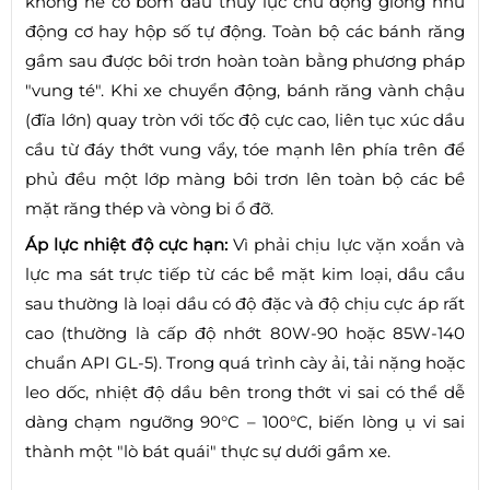
không hề có bơm dầu thủy lực chủ động giống như
động cơ hay hộp số tự động. Toàn bộ các bánh răng
gầm sau được bôi trơn hoàn toàn bằng phương pháp
"vung té". Khi xe chuyển động, bánh răng vành chậu
(đĩa lớn) quay tròn với tốc độ cực cao, liên tục xúc dầu
cầu từ đáy thớt vung vẩy, tóe mạnh lên phía trên để
phủ đều một lớp màng bôi trơn lên toàn bộ các bề
mặt răng thép và vòng bi ổ đỡ.
Áp lực nhiệt độ cực hạn:
Vì phải chịu lực vặn xoắn và
lực ma sát trực tiếp từ các bề mặt kim loại, dầu cầu
sau thường là loại dầu có độ đặc và độ chịu cực áp rất
cao (thường là cấp độ nhớt 80W-90 hoặc 85W-140
chuẩn API GL-5). Trong quá trình cày ải, tải nặng hoặc
leo dốc, nhiệt độ dầu bên trong thớt vi sai có thể dễ
dàng chạm ngưỡng 90°C – 100°C, biến lòng ụ vi sai
thành một "lò bát quái" thực sự dưới gầm xe.