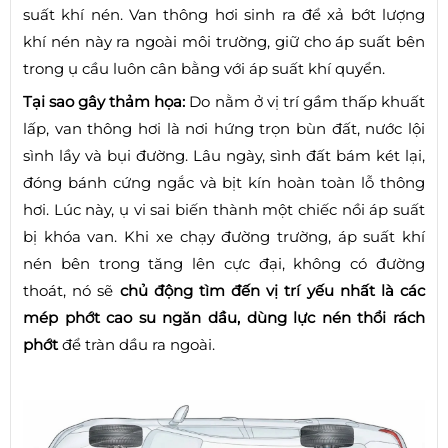
suất khí nén. Van thông hơi sinh ra để xả bớt lượng
khí nén này ra ngoài môi trường, giữ cho áp suất bên
trong ụ cầu luôn cân bằng với áp suất khí quyển.
Tại sao gây thảm họa:
Do nằm ở vị trí gầm thấp khuất
lấp, van thông hơi là nơi hứng trọn bùn đất, nước lội
sình lầy và bụi đường. Lâu ngày, sình đất bám két lại,
đóng bánh cứng ngắc và bịt kín hoàn toàn lỗ thông
hơi. Lúc này, ụ vi sai biến thành một chiếc nồi áp suất
bị khóa van. Khi xe chạy đường trường, áp suất khí
nén bên trong tăng lên cực đại, không có đường
thoát, nó sẽ
chủ động tìm đến vị trí yếu nhất là các
mép phớt cao su ngăn dầu, dùng lực nén thổi rách
phớt
để tràn dầu ra ngoài.