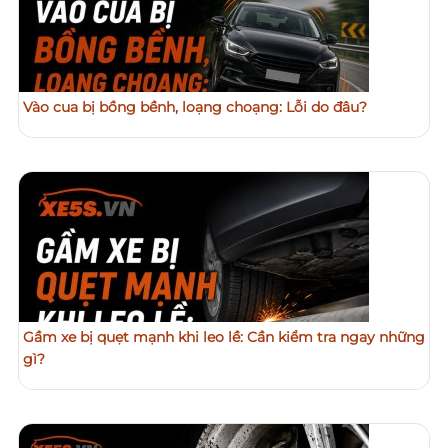
Vào cua bị bồng bềnh, loạng choạng: Lỗi do đâu?
Gầm xe bị quẹt mạnh khi leo lề: Cần kiểm tra ngay những
gì?