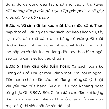
dùng đồ gá đóng đều tay phớt mới vào vị trí.
Tuyệt
đối không dùng búa gõ trực tiếp góc phớt vì sẽ gây
méo cốt lò xo bên trong.
Bước 4: Vệ sinh đi lại keo mặt bích (nếu cần):
Tháo
nắp thớt cầu, dùng dao cạo sạch lớp keo silicon cũ, tẩy
sạch vết dầu mỡ bám dính bằng cồn/xăng. Đi một
đường keo định hình chịu nhiệt chất lượng cao mới,
lắp nắp vỏ và siết lực bu-lông đều tay theo hình ngôi
sao bằng cần siết lực tiêu chuẩn.
Bước 5: Thay dầu cầu tuần hoàn:
Xả sạch toàn bộ
lượng dầu cầu cũ lạt màu, dính mạt kim loại ra ngoài.
Tiến hành châm dầu cầu mới đúng thông số kỹ thuật
khuyến cáo của hãng (Ví dụ: Dầu gốc khoáng hoặc
tổng hợp GL-5 80W-90). Châm dầu cho đến khi lượng
dầu mấp mé tràn nhẹ ra khỏi lỗ châm (lỗ kiểm tra
mặt dầu) thì siết chặt ốc rốn dầu lại.