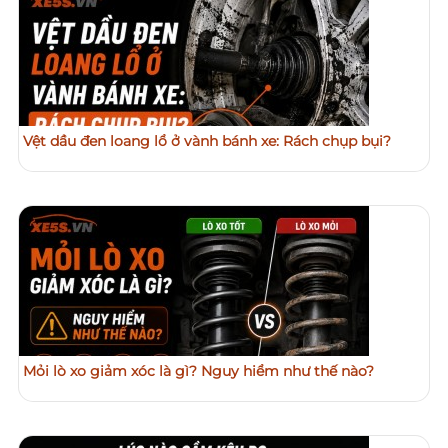
Vệt dầu đen loang lổ ở vành bánh xe: Rách chụp bụi?
Mỏi lò xo giảm xóc là gì? Nguy hiểm như thế nào?