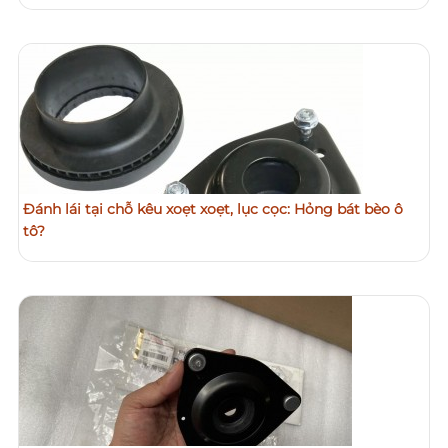
Đánh lái tại chỗ kêu xoẹt xoẹt, lục cọc: Hỏng bát bèo ô
tô?