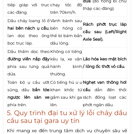
dứa
(do hỏng bi chữ
tiếp giáp với trục
chạy tốc độ
thập các-đăng).
các-đăng.
trên 70km/h.
Dầu chảy loang lổ ở
Vành bánh sau
Rách phớt trục láp
hai bên nách ụ cầu
,
bên hỏng có
cầu sau (Left/Right
lan dọc theo ống
thể bị bám bẩn
Axle Seal).
bọc trục láp.
dầu lỏng.
Dầu thấm dọc theo
Không có tiếng
đường viền nắp đậy
kêu lạ, xe vận
Lão hóa keo mặt bích
phía sau lưng quả
hành bình
/ lỏng ốc thớt vỏ cầu.
dứa.
thường.
Toàn bộ ụ cầu ướt
Có tiếng hú
u u
Nghẹt van thông hơi
sũng, dầu
bắn tóe
khan khốc từ
cầu
dẫn đến thổi
ngược lên sàn xe
gầm sau khi ga
rách đồng loạt các
phía trên.
lên.
phớt ngăn dầu.
5. Quy trình đại tu xử lý lỗi chảy dầu
cầu sau tại gara uy tín
Khi mang xe đến trung tâm dịch vụ chuyên sâu về