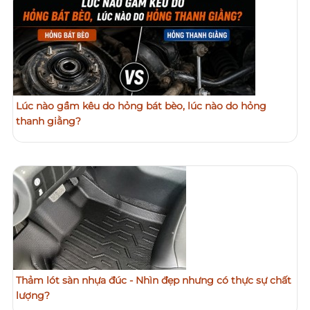
Lúc nào gầm kêu do hỏng bát bèo, lúc nào do hỏng
thanh giằng?
Thảm lót sàn nhựa đúc - Nhìn đẹp nhưng có thực sự chất
lượng?