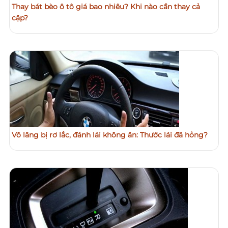
Thay bát bèo ô tô giá bao nhiêu? Khi nào cần thay cả
cặp?
Vô lăng bị rơ lắc, đánh lái không ăn: Thước lái đã hỏng?