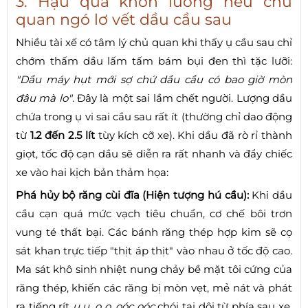
3. Hậu quả khôn lường nếu chủ
quan ngó lơ vết dầu cầu sau
Nhiều tài xế có tâm lý chủ quan khi thấy ụ cầu sau chỉ
chớm thấm dầu lấm tấm bám bụi đen thì tặc lưỡi:
"Dầu máy hụt mới sợ chứ dầu cầu có bao giờ mòn
đâu mà lo"
. Đây là một sai lầm chết người. Lượng dầu
chứa trong ụ vi sai cầu sau rất ít (thường chỉ dao động
từ
1.2 đến 2.5 lít
tùy kích cỡ xe). Khi dầu đã rò rỉ thành
giọt, tốc độ cạn dầu sẽ diễn ra rất nhanh và đẩy chiếc
xe vào hai kịch bản thảm họa:
Phá hủy bộ răng cùi đĩa (Hiện tượng hú cầu):
Khi dầu
cầu cạn quá mức vạch tiêu chuẩn, cơ chế bôi trơn
vung té thất bại. Các bánh răng thép hợp kim sẽ cọ
sát khan trực tiếp "thịt áp thịt" vào nhau ở tốc độ cao.
Ma sát khô sinh nhiệt nung chảy bề mặt tôi cứng của
răng thép, khiến các răng bị mòn vẹt, mẻ nát và phát
ra tiếng rít
u u, o o, oóc oóc
chói tai dội từ phía sau xe,