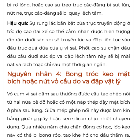
bị rơ lỏng, hoặc cao su treo trục các-đăng bị sụt lún,
nứt nẻ, trục các-đăng sẽ bị quay lệch tâm.
Hậu quả:
Sự rung lắc bần bật của trục truyền động ở
tốc độ cao (tài xế có thể cảm nhận được hiện tượng
rần rần dưới sàn xe) sẽ truyền lực va đập liên tục vào
đầu trục quả dứa của ụ vi sai. Phớt cao su chặn dầu
đầu cầu dưới sức ép va đập lệch tâm này sẽ bị mài
nát và rách toạc chỉ sau một thời gian ngắn.
Nguyên nhân 4: Bong tróc keo mặt
bích hoặc nứt vỏ cầu do va đập vật lý
Vỏ cụm vi sai gầm sau thường được cấu tạo ghép nối
từ hai nửa bệ đỡ hoặc có một nắp thép đậy mặt bích
ở phía sau lưng. Giữa mép ghép nối này được làm kín
bằng gioăng giấy hoặc keo silicon chịu nhiệt chuyên
dụng. Qua nhiều năm chịu chấn động cơ học, lớp keo
này có thể bị bong rộp, tạo khe hở cho dầu thấm ra.