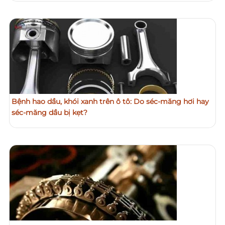
Bệnh hao dầu, khói xanh trên ô tô: Do séc-măng hơi hay
séc-măng dầu bị kẹt?