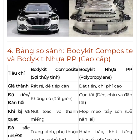
4. Bảng so sánh: Bodykit Composite
và Bodykit Nhựa PP (Cao cấp)
Bodykit Composite
Bodykit Nhựa PP
Tiêu chí
(Sợi thủy tinh)
(Polypropylene)
Giá thành
Rất rẻ, dễ tiếp cận
Đắt tiền, chi phí cao
Độ dẻo/
Cực tốt (Dẻo, chịu va đập
Không có (Rất giòn)
Đàn hồi
tốt)
Khi bị va
Nứt toác, vỡ thành
Móp méo, trầy sơn (Dễ
quẹt
miếng
nắn lại)
Độ sắc
Trung bình, phụ thuộc
Hoàn hảo, khít từng
nét/Độ
vào tay nghề thợ
chân ốc như xe zin