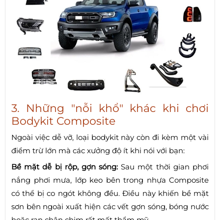
3. Những "nỗi khổ" khác khi chơi
Bodykit Composite
Ngoài việc dễ vỡ, loại bodykit này còn đi kèm một vài
điểm trừ lớn mà các xưởng độ ít khi nói với bạn:
Bề mặt dễ bị rộp, gợn sóng:
Sau một thời gian phơi
nắng phơi mưa, lớp keo bên trong nhựa Composite
có thể bị co ngót không đều. Điều này khiến bề mặt
sơn bên ngoài xuất hiện các vết gợn sóng, bóng nước
hoặc rạn chân chim rất mất thẩm mỹ.