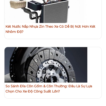
Két Nước Nắp Nhựa Zin Theo Xe Có Dễ Bị Nứt Hơn Két
Nhôm Độ?
So Sánh Đĩa Côn Gốm & Côn Thường: Đâu Là Sự Lựa
Chọn Cho Xe Độ Công Suất Lớn?