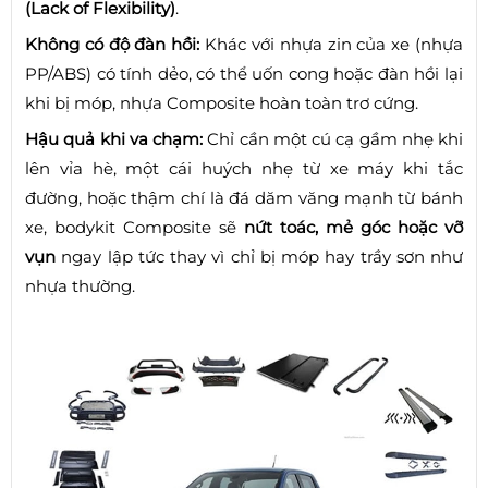
(Lack of Flexibility)
.
Không có độ đàn hồi:
Khác với nhựa zin của xe (nhựa
PP/ABS) có tính dẻo, có thể uốn cong hoặc đàn hồi lại
khi bị móp, nhựa Composite hoàn toàn trơ cứng.
Hậu quả khi va chạm:
Chỉ cần một cú cạ gầm nhẹ khi
lên vỉa hè, một cái huých nhẹ từ xe máy khi tắc
đường, hoặc thậm chí là đá dăm văng mạnh từ bánh
xe, bodykit Composite sẽ
nứt toác, mẻ góc hoặc vỡ
vụn
ngay lập tức thay vì chỉ bị móp hay trầy sơn như
nhựa thường.