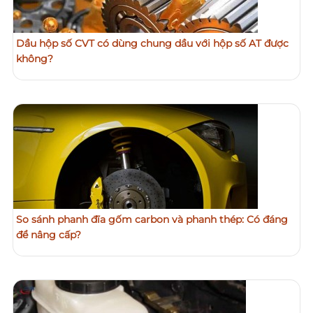
Dầu hộp số CVT có dùng chung dầu với hộp số AT được
không?
So sánh phanh đĩa gốm carbon và phanh thép: Có đáng
để nâng cấp?