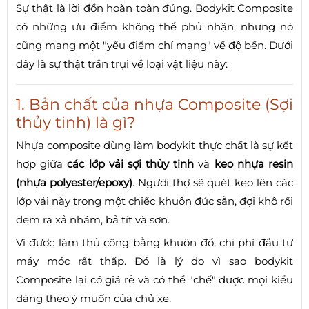
Sự thật là lời đồn hoàn toàn đúng. Bodykit Composite
có những ưu điểm không thể phủ nhận, nhưng nó
cũng mang một "yếu điểm chí mạng" về độ bền. Dưới
đây là sự thật trần trụi về loại vật liệu này:
1. Bản chất của nhựa Composite (Sợi
thủy tinh) là gì?
Nhựa composite dùng làm bodykit thực chất là sự kết
hợp giữa
các lớp vải sợi thủy tinh
và
keo nhựa resin
(nhựa polyester/epoxy)
. Người thợ sẽ quét keo lên các
lớp vải này trong một chiếc khuôn đúc sẵn, đợi khô rồi
đem ra xả nhám, bả tít và sơn.
Vì được làm thủ công bằng khuôn đổ, chi phí đầu tư
máy móc rất thấp. Đó là lý do vì sao bodykit
Composite lại có giá rẻ và có thể "chế" được mọi kiểu
dáng theo ý muốn của chủ xe.