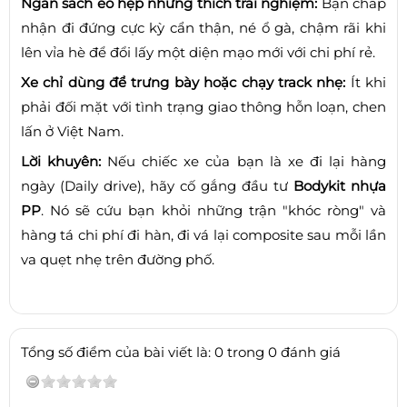
Ngân sách eo hẹp nhưng thích trải nghiệm:
Bạn chấp
nhận đi đứng cực kỳ cẩn thận, né ổ gà, chậm rãi khi
lên vỉa hè để đổi lấy một diện mạo mới với chi phí rẻ.
Xe chỉ dùng để trưng bày hoặc chạy track nhẹ:
Ít khi
phải đối mặt với tình trạng giao thông hỗn loạn, chen
lấn ở Việt Nam.
Lời khuyên:
Nếu chiếc xe của bạn là xe đi lại hàng
ngày (Daily drive), hãy cố gắng đầu tư
Bodykit nhựa
PP
. Nó sẽ cứu bạn khỏi những trận "khóc ròng" và
hàng tá chi phí đi hàn, đi vá lại composite sau mỗi lần
va quẹt nhẹ trên đường phố.
Tổng số điểm của bài viết là: 0 trong 0 đánh giá