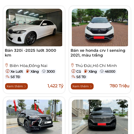
Bán 320i -2025 lướt 3000
Bán xe honda crv l sensing
km
2021, màu trắng
Biên Hòa,Đồng Nai
Thủ Đức,Hồ Chí Minh
Xe Lướt
Xăng
3000
Cũ
Xăng
46000
Số TĐ
Số TĐ
1,422 Tỷ
780 Triệu
Xem thêm
Xem thêm