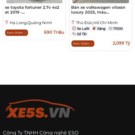
xe toyota fortuner 2.7v 4x2
Bán xe volkswagen viloran
at 2019 -...
luxury 2025, màu...
Hạ Long,Quảng Ninh
Thủ Đức,Hồ Chí Minh
Xe Lướt
Xăng
17000
690 Triệu
Xem thêm
Số TĐ
2,099 Tỷ
Xem thêm
Công Ty TNHH Công nghệ ESO