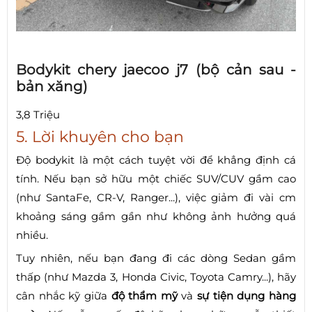
Bodykit chery jaecoo j7 (bộ cản sau -
bản xăng)
3,8 Triệu
5. Lời khuyên cho bạn
Độ bodykit là một cách tuyệt vời để khẳng định cá
tính. Nếu bạn sở hữu một chiếc SUV/CUV gầm cao
(như SantaFe, CR-V, Ranger...), việc giảm đi vài cm
khoảng sáng gầm gần như không ảnh hưởng quá
nhiều.
Tuy nhiên, nếu bạn đang đi các dòng Sedan gầm
thấp (như Mazda 3, Honda Civic, Toyota Camry...), hãy
cân nhắc kỹ giữa
độ thẩm mỹ
và
sự tiện dụng hàng