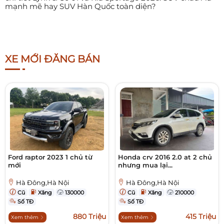
mạnh mẽ hay SUV Hàn Quốc toàn diện?
XE MỚI ĐĂNG BÁN
Ford raptor 2023 1 chủ từ
Honda crv 2016 2.0 at 2 chủ
mới
nhưng mua lại...
Hà Đông,Hà Nội
Hà Đông,Hà Nội
Cũ
Xăng
130000
Cũ
Xăng
210000
Số TĐ
Số TĐ
880 Triệu
415 Triệu
Xem thêm
Xem thêm