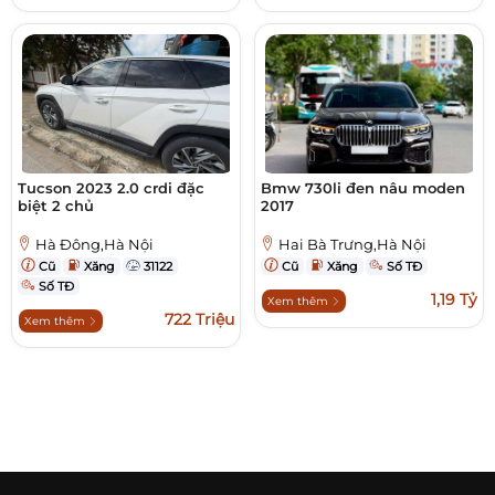
Tucson 2023 2.0 crdi đặc
Bmw 730li đen nâu moden
biệt 2 chủ
2017
Hà Đông,Hà Nội
Hai Bà Trưng,Hà Nội
Cũ
Xăng
31122
Cũ
Xăng
Số TĐ
Số TĐ
1,19 Tỷ
Xem thêm
722 Triệu
Xem thêm