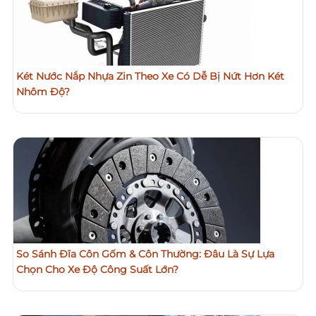
Két Nước Nắp Nhựa Zin Theo Xe Có Dễ Bị Nứt Hơn Két
Nhôm Độ?
So Sánh Đĩa Côn Gốm & Côn Thường: Đâu Là Sự Lựa
Chọn Cho Xe Độ Công Suất Lớn?