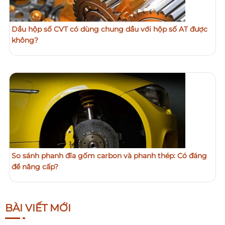
Dầu hộp số CVT có dùng chung dầu với hộp số AT được
không?
So sánh phanh đĩa gốm carbon và phanh thép: Có đáng
để nâng cấp?
BÀI VIẾT MỚI