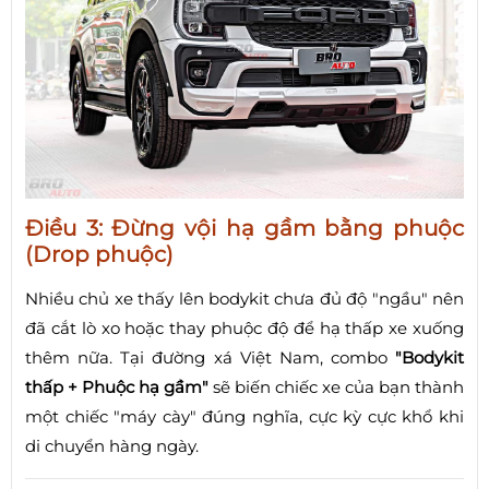
Điều 3: Đừng vội hạ gầm bằng phuộc
(Drop phuộc)
Nhiều chủ xe thấy lên bodykit chưa đủ độ "ngầu" nên
đã cắt lò xo hoặc thay phuộc độ để hạ thấp xe xuống
thêm nữa. Tại đường xá Việt Nam, combo
"Bodykit
thấp + Phuộc hạ gầm"
sẽ biến chiếc xe của bạn thành
một chiếc "máy cày" đúng nghĩa, cực kỳ cực khổ khi
di chuyển hàng ngày.