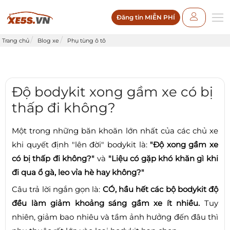
Đăng tin MIỄN PHÍ
Trang chủ
Blog xe
Phụ tùng ô tô
Độ bodykit xong gầm xe có bị
thấp đi không?
Một trong những băn khoăn lớn nhất của các chủ xe
khi quyết định "lên đời" bodykit là:
"Độ xong gầm xe
có bị thấp đi không?"
và
"Liệu có gặp khó khăn gì khi
đi qua ổ gà, leo vỉa hè hay không?"
Câu trả lời ngắn gọn là:
CÓ, hầu hết các bộ bodykit độ
đều làm giảm khoảng sáng gầm xe ít nhiều.
Tuy
nhiên, giảm bao nhiêu và tầm ảnh hưởng đến đâu thì