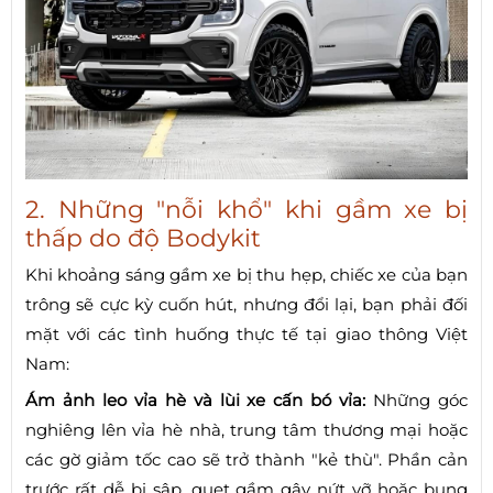
2. Những "nỗi khổ" khi gầm xe bị
thấp do độ Bodykit
Khi khoảng sáng gầm xe bị thu hẹp, chiếc xe của bạn
trông sẽ cực kỳ cuốn hút, nhưng đổi lại, bạn phải đối
mặt với các tình huống thực tế tại giao thông Việt
Nam:
Ám ảnh leo vỉa hè và lùi xe cấn bó vỉa:
Những góc
nghiêng lên vỉa hè nhà, trung tâm thương mại hoặc
các gờ giảm tốc cao sẽ trở thành "kẻ thù". Phần cản
trước rất dễ bị sập, quẹt gầm gây nứt vỡ hoặc bung