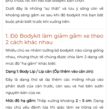
phụ thuộc rất lớn vào loại bodykit bạn chọn.
Dưới đây là những "sự thật" và lưu ý sống còn về
khoảng sáng gầm xe sau khi độ bodykit mà bạn bắt
buộc phải biết trước khi xuống tiền:
1. Độ Bodykit làm giảm gầm xe theo
2 cách khác nhau
Nhiều chủ xe nhầm tưởng bộ bodykit nào cũng giống
nhau, nhưng thực tế chúng được chia làm 2 dạng với
mức độ "hạ gầm" khác biệt:
Dạng 1: Body Lip / Lip cản (Ốp thêm vào cản zin):
Đây là dạng thợ sẽ ốp thêm các miếng nhựa vào
phần dưới của cản trước, cản sau và hai bên sườn
nguyên bản của xe.
Mức độ hạ gầm:
Thấp xuống khoảng
2 – 5 cm
. Dạng
này chủ yếu đánh lừa thị giác làm xe trông có vẻ