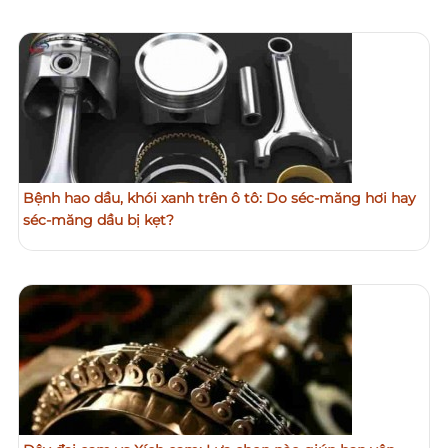
Bệnh hao dầu, khói xanh trên ô tô: Do séc-măng hơi hay
séc-măng dầu bị kẹt?