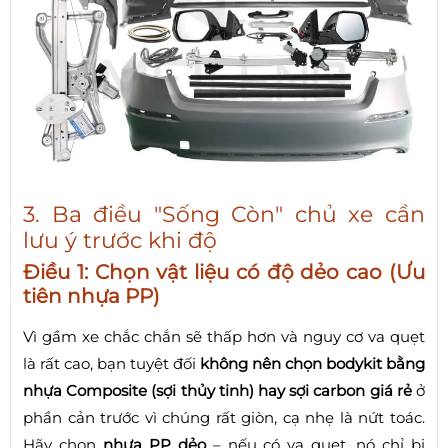
3. Ba điều "Sống Còn" chủ xe cần
lưu ý trước khi độ
Điều 1: Chọn vật liệu có độ dẻo cao (Ưu
tiên nhựa PP)
Vì gầm xe chắc chắn sẽ thấp hơn và nguy cơ va quẹt
là rất cao, bạn tuyệt đối
không nên chọn bodykit bằng
nhựa Composite (sợi thủy tinh) hay sợi carbon giá rẻ
ở
phần cản trước vì chúng rất giòn, cạ nhẹ là nứt toác.
Hãy chọn
nhựa PP dẻo
– nếu có va quẹt, nó chỉ bị