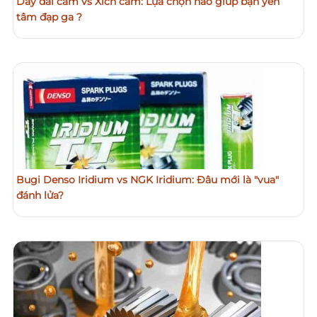
Dây đai cam vs Xích cam: Lựa chọn nào giúp bạn yên
tâm đạp ga ?
Bugi Denso Iridium vs NGK Iridium: Đâu mới là "vua"
đánh lửa?