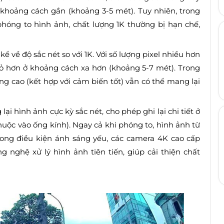
 khoảng cách gần (khoảng 3-5 mét). Tuy nhiên, trong
phóng to hình ảnh, chất lượng 1K thường bị hạn chế,
ể về độ sắc nét so với 1K. Với số lượng pixel nhiều hơn
nhỏ hơn ở khoảng cách xa hơn (khoảng 5-7 mét). Trong
ng cao (kết hợp với cảm biến tốt) vẫn có thể mang lại
lại hình ảnh cực kỳ sắc nét, cho phép ghi lại chi tiết ở
huộc vào ống kính). Ngay cả khi phóng to, hình ảnh từ
trong điều kiện ánh sáng yếu, các camera 4K cao cấp
 nghệ xử lý hình ảnh tiên tiến, giúp cải thiện chất