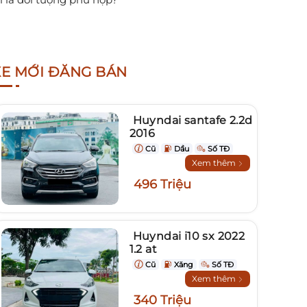
XE MỚI ĐĂNG BÁN
Huyndai santafe 2.2d
2016
Cũ
Dầu
Số TĐ
Xem thêm
496 Triệu
Huyndai i10 sx 2022
1.2 at
Cũ
Xăng
Số TĐ
Xem thêm
340 Triệu