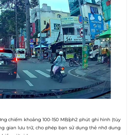
ường chiếm khoảng 100-150 MB/ph2 phút ghi hình (tùy
hông gian lưu trữ, cho phép bạn sử dụng thẻ nhớ dung