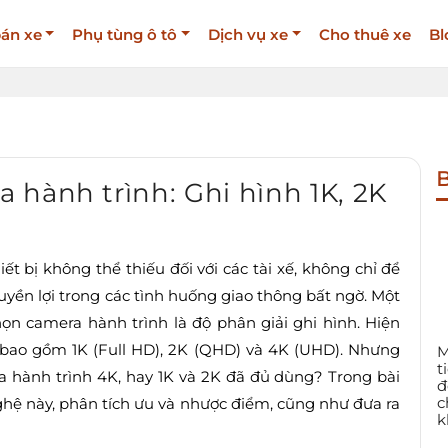
án xe
Phụ tùng ô tô
Dịch vụ xe
Cho thuê xe
Bl
B
hành trình: Ghi hình 1K, 2K
t bị không thể thiếu đối với các tài xế, không chỉ để
uyền lợi trong các tình huống giao thông bất ngờ. Một
ọn camera hành trình là độ phân giải ghi hình. Hiện
ến bao gồm 1K (Full HD), 2K (QHD) và 4K (UHD). Nhưng
M
t
ra hành trình 4K, hay 1K và 2K đã đủ dùng? Trong bài
đ
c
 nghệ này, phân tích ưu và nhược điểm, cũng như đưa ra
k