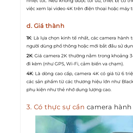
nhiệt tốt. Nếu không được tối ưu, thiết bị có th
việc xem lại video 4K trên điện thoại hoặc máy t
d. Giá thành
1K
: Là lựa chọn kinh tế nhất, các camera hành t
người dùng phổ thông hoặc mới bắt đầu sử dụn
2K
: Giá camera 2K thường nằm trong khoảng 3-6
đi kèm (như GPS, Wi-Fi, cảm biến va chạm).
4K
: Là dòng cao cấp, camera 4K có giá từ 6 tri
các sản phẩm từ các thương hiệu lớn như Blac
phụ kiện như thẻ nhớ dung lượng cao.
3. Có thực sự cần
camera hành 