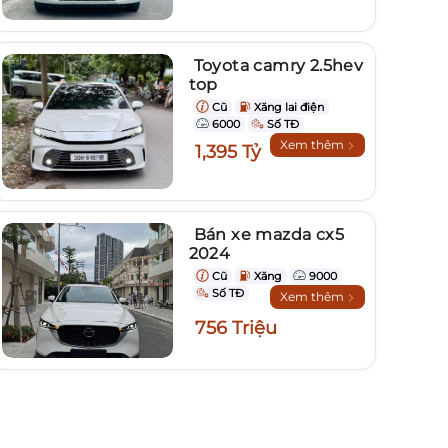
Toyota camry 2.5hev
top
Cũ
Xăng lai điện
6000
Số TĐ
Xem thêm
1,395 Tỷ
Bán xe mazda cx5
2024
Cũ
Xăng
9000
Số TĐ
Xem thêm
756 Triệu