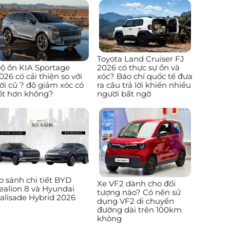
Toyota Land Cruiser FJ
ộ ồn KIA Sportage
2026 có thực sự ồn và
026 có cải thiện so với
xóc? Báo chí quốc tế đưa
ời cũ ? độ giảm xóc có
ra câu trả lời khiến nhiều
ốt hơn không?
người bất ngờ
o sánh chi tiết BYD
Xe VF2 dành cho đối
ealion 8 và Hyundai
tượng nào? Có nên sử
alisade Hybrid 2026
dụng VF2 di chuyển
đường dài trên 100km
không