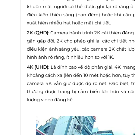
khuôn mặt người có thể được ghi lại rõ ràng ở
điều kiện thiếu sáng (ban đêm) hoặc khi cần 
xuất hiện nhiễu hạt hoặc mất chi tiết.
2K (QHD)
: Camera hành trình 2K cải thiện đáng k
gần gấp đôi, 2K cho phép ghi lại các chi tiết 
điều kiện ánh sáng yếu, các camera 2K chất lượ
hình ảnh rõ ràng, ít nhiễu hơn so với 1K.
4K (UHD)
: Là đỉnh cao về độ phân giải, 4K mang 
khoảng cách xa (lên đến 10 mét hoặc hơn, tùy t
camera 4K vẫn giữ được độ rõ nét. Đặc biệt, 
thường được trang bị cảm biến lớn hơn và công
lượng video đáng kể.