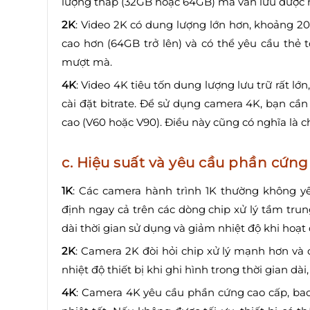
lượng thấp (32GB hoặc 64GB) mà vẫn lưu được n
2K
: Video 2K có dung lượng lớn hơn, khoảng 2
cao hơn (64GB trở lên) và có thể yêu cầu thẻ
mượt mà.
4K
: Video 4K tiêu tốn dung lượng lưu trữ rất l
cài đặt bitrate. Để sử dụng camera 4K, bạn cần
cao (V60 hoặc V90). Điều này cũng có nghĩa là c
c. Hiệu suất và yêu cầu phần cứng
1K
: Các camera hành trình 1K thường không y
định ngay cả trên các dòng chip xử lý tầm tru
dài thời gian sử dụng và giảm nhiệt độ khi hoạt 
2K
: Camera 2K đòi hỏi chip xử lý mạnh hơn và 
nhiệt độ thiết bị khi ghi hình trong thời gian d
4K
: Camera 4K yêu cầu phần cứng cao cấp, bao