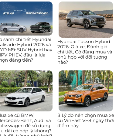
o sánh chi tiết Hyundai
Hyundai Tucson Hybrid
alisade Hybrid 2026 và
2026: Giá xe, Đánh giá
YD M9: SUV Hybrid hay
chi tiết, Có đáng mua và
PV PHEV, đâu là lựa
phù hợp với đối tượng
họn đáng tiền?
nào?
ua xe cũ BMW,
8 Lý do nên chọn mua xe
ercedes-Benz, Audi và
cũ VinFast VF8 ngay thời
olkswagen để sử dụng
điểm này
âu dài có hợp lý không?
i là đối tượng phù hợp?