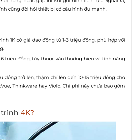
ể bị nóng hoặc gặp lỗi khi ghi hình liên tục. Ngoài ra,
ính cũng đòi hỏi thiết bị có cấu hình đủ mạnh.
rình 1K có giá dao động từ 1-3 triệu đồng, phù hợp với
g.
 triệu đồng, tùy thuộc vào thương hiệu và tính năng
ệu đồng trở lên, thậm chí lên đến 10-15 triệu đồng cho
kVue, Thinkware hay Viofo. Chi phí này chưa bao gồm
trình
4K?