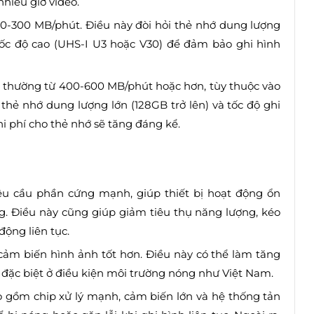
hiều giờ video.
00-300 MB/phút. Điều này đòi hỏi thẻ nhớ dung lượng
 tốc độ cao (UHS-I U3 hoặc V30) để đảm bảo ghi hình
ớn, thường từ 400-600 MB/phút hoặc hơn, tùy thuộc vào
 thẻ nhớ dung lượng lớn (128GB trở lên) và tốc độ ghi
hi phí cho thẻ nhớ sẽ tăng đáng kể.
êu cầu phần cứng mạnh, giúp thiết bị hoạt động ổn
ng. Điều này cũng giúp giảm tiêu thụ năng lượng, kéo
động liên tục.
cảm biến hình ảnh tốt hơn. Điều này có thể làm tăng
ài, đặc biệt ở điều kiện môi trường nóng như Việt Nam.
 gồm chip xử lý mạnh, cảm biến lớn và hệ thống tản