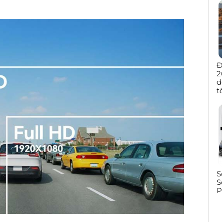
Đ
2
đ
t
S
S
P