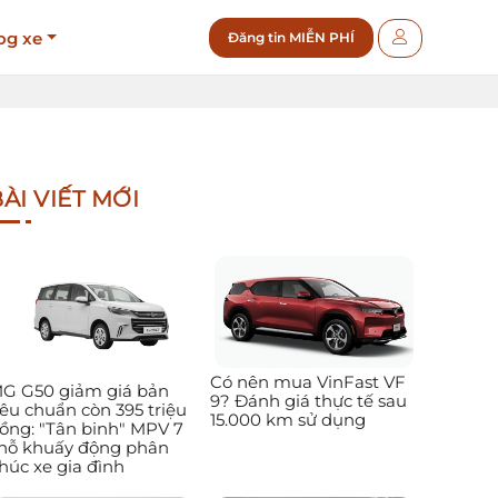
og xe
Đăng tin MIỄN PHÍ
ÀI VIẾT MỚI
Có nên mua VinFast VF
G G50 giảm giá bản
9? Đánh giá thực tế sau
iêu chuẩn còn 395 triệu
15.000 km sử dụng
ồng: "Tân binh" MPV 7
hỗ khuấy động phân
húc xe gia đình