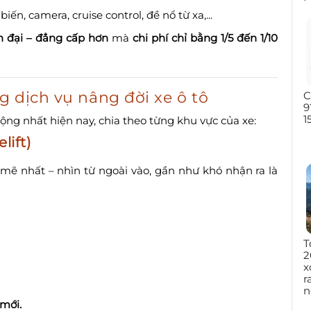
iến, camera, cruise control, đề nổ từ xa,...
n đại – đẳng cấp hơn
mà
chi phí chỉ bằng 1/5 đến 1/10
g dịch vụ nâng đời xe ô tô
C
9
1
ng nhất hiện nay, chia theo từng khu vực của xe:
lift)
ẽ nhất – nhìn từ ngoài vào, gần như khó nhận ra là
T
2
x
r
n
 mới.