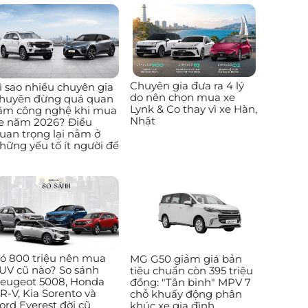
Chuyên gia đưa ra 4 lý
ì sao nhiều chuyên gia
do nên chọn mua xe
huyên đừng quá quan
Lynk & Co thay vì xe Hàn,
âm công nghệ khi mua
Nhật
e năm 2026? Điều
uan trọng lại nằm ở
hững yếu tố ít người để
ó 800 triệu nên mua
MG G50 giảm giá bản
UV cũ nào? So sánh
tiêu chuẩn còn 395 triệu
eugeot 5008, Honda
đồng: "Tân binh" MPV 7
R-V, Kia Sorento và
chỗ khuấy động phân
ord Everest đời cũ
khúc xe gia đình