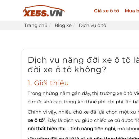
Giá xe ô tô
Mua b
Trang chủ
Blog xe
Dịch vụ ô tô
Dịch vụ nâng đời xe ô tô l
đời xe ô tô không?
1. Giới thiệu
Trong những năm gần đây, thị trường xe ô tô Vi
ở mức khá cao, trong khi thuế phí, chi phí lăn 
Chính vì vậy, nhiều chủ xe đã lựa chọn một xu
xe ô tô”
. Đây là dịch vụ giúp chiếc xe cũ được 
nội thất hiện đại – tính năng tiện nghi
, mà không
Vậy
nâng đời xe ô tô
là gì
,
có nên thực hiện khô