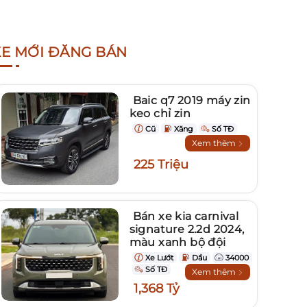
XE MỚI ĐĂNG BÁN
Baic q7 2019 máy zin
keo chỉ zin
Cũ
Xăng
Số TĐ
Xem thêm
225 Triệu
Bán xe kia carnival
signature 2.2d 2024,
màu xanh bộ đội
Xe Lướt
Dầu
34000
Số TĐ
Xem thêm
1,368 Tỷ