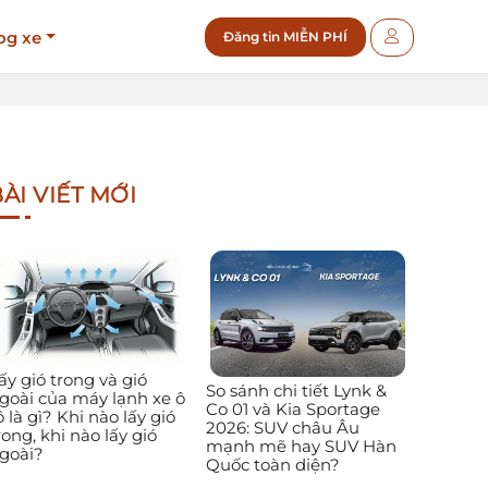
og xe
Đăng tin MIỄN PHÍ
ÀI VIẾT MỚI
ấy gió trong và gió
So sánh chi tiết Lynk &
goài của máy lạnh xe ô
Co 01 và Kia Sportage
ô là gì? Khi nào lấy gió
2026: SUV châu Âu
rong, khi nào lấy gió
mạnh mẽ hay SUV Hàn
goài?
Quốc toàn diện?