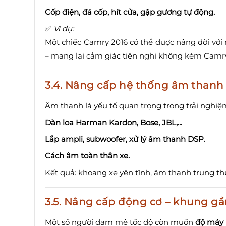
Cốp điện, đá cốp, hít cửa, gập gương tự động.
✅
Ví dụ:
Một chiếc Camry 2016 có thể được nâng đời với n
– mang lại cảm giác tiện nghi không kém Camr
3.4.
Nâng cấp hệ thống âm thanh
Âm thanh là yếu tố quan trọng trong trải nghiệm
Dàn loa Harman Kardon, Bose, JBL,...
Lắp ampli, subwoofer, xử lý âm thanh DSP.
Cách âm toàn thân xe.
Kết quả: khoang xe yên tĩnh, âm thanh trung t
3.5.
Nâng cấp động cơ – khung gầm
Một số người đam mê tốc độ còn muốn
độ máy 