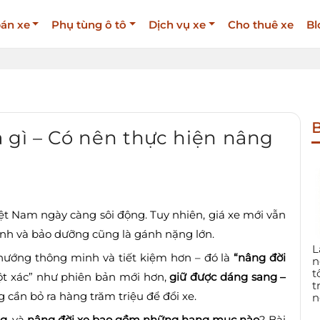
án xe
Phụ tùng ô tô
Dịch vụ xe
Cho thuê xe
Bl
B
à gì – Có nên thực hiện nâng
ệt Nam ngày càng sôi động. Tuy nhiên, giá xe mới vẫn
bánh và bảo dưỡng cũng là gánh nặng lớn.
L
 hướng thông minh và tiết kiệm hơn – đó là
“nâng đời
n
t
“lột xác” như phiên bản mới hơn,
giữ được dáng sang –
t
 cần bỏ ra hàng trăm triệu để đổi xe.
n
ng
, và
nâng đời xe bao gồm những hạng mục nào
? Bài