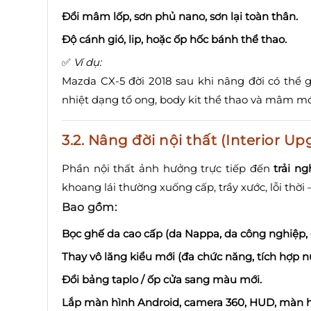
Đổi mâm lốp, sơn phủ nano, sơn lại toàn thân.
Độ cánh gió, lip, hoặc ốp hốc bánh thể thao.
✅
Ví dụ:
Mazda CX-5 đời 2018 sau khi nâng đời có thể 
nhiệt dạng tổ ong, body kit thể thao và mâm mớ
3.2.
Nâng đời nội thất (Interior Up
Phần nội thất ảnh hưởng trực tiếp đến
trải n
khoang lái thường xuống cấp, trầy xước, lỗi thời –
Bao gồm:
Bọc ghế da cao cấp (da Nappa, da công nghiệp, 
Thay vô lăng kiểu mới (đa chức năng, tích hợp nú
Đổi bảng taplo / ốp cửa sang màu mới.
Lắp màn hình Android, camera 360, HUD, màn h