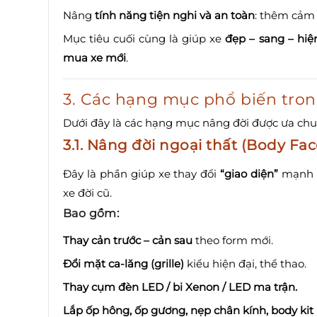
Nâng
tính năng tiện nghi và an toàn
: thêm cảm b
Mục tiêu cuối cùng là giúp xe
đẹp – sang – hiệ
mua xe mới
.
3. Các hạng mục phổ biến tron
Dưới đây là các hạng mục nâng đời được ưa chuộ
3.1.
Nâng đời ngoại thất (Body Face
Đây là phần giúp xe thay đổi
“giao diện”
mạnh m
xe đời cũ.
Bao gồm:
Thay cản trước – cản sau
theo form mới.
Đổi mặt ca-lăng (grille)
kiểu hiện đại, thể thao.
Thay cụm đèn LED / bi Xenon / LED ma trận.
Lắp ốp hông, ốp gương, nẹp chân kính, body kit