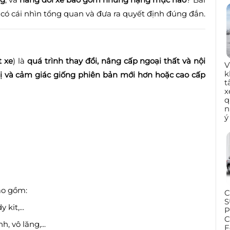
 có cái nhìn tổng quan và đưa ra quyết định đúng đắn.
t xe
) là
quá trình thay đổi, nâng cấp ngoại thất và nội
V
k
bị và cảm giác giống phiên bản mới hơn hoặc cao cấp
t
x
q
n
ý
bao gồm:
C
S
kit,...
P
C
, vô lăng,...
F