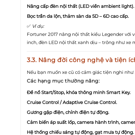
Nâng cấp đèn nội thất (LED viền ambient light).
Bọc trần da lộn, thảm sàn da 5D – 6D cao cấp.
✅
Ví dụ:
Fortuner 2017 nâng nội thất kiểu Legender với 
inch, đèn LED nội thất xanh dịu – trông như xe 
3.3.
Nâng đời công nghệ và tiện íc
Nếu bạn muốn xe cũ có cảm giác tiện nghi như 
Các hạng mục thường nâng:
Đề nổ Start/Stop, khóa thông minh Smart Key.
Cruise Control / Adaptive Cruise Control.
Gương gập điện, chỉnh điện tự động.
Cảm biến áp suất lốp, camera hành trình, camer
Hệ thống chiếu sáng tự động, gạt mưa tự động.