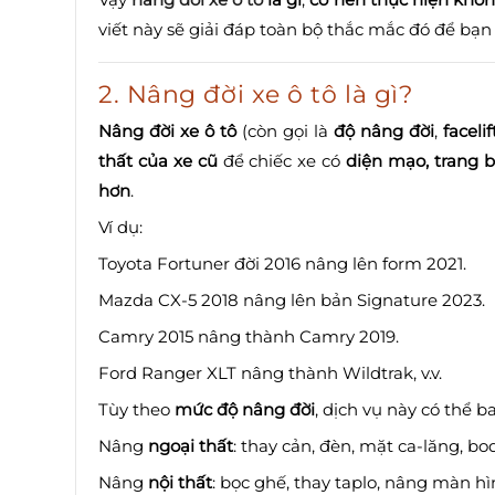
viết này sẽ giải đáp toàn bộ thắc mắc đó để bạn
2. Nâng đời xe ô tô là gì?
Nâng đời xe ô tô
(còn gọi là
độ nâng đời
,
facelif
thất của xe cũ
để chiếc xe có
diện mạo, trang 
hơn
.
Ví dụ:
Toyota Fortuner đời 2016 nâng lên form 2021.
Mazda CX-5 2018 nâng lên bản Signature 2023.
Camry 2015 nâng thành Camry 2019.
Ford Ranger XLT nâng thành Wildtrak, v.v.
Tùy theo
mức độ nâng đời
, dịch vụ này có thể 
Nâng
ngoại thất
: thay cản, đèn, mặt ca-lăng, body 
Nâng
nội thất
: bọc ghế, thay taplo, nâng màn hình