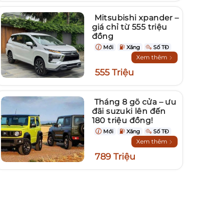
Mitsubishi xpander –
giá chỉ từ 555 triệu
đồng
Mới
Xăng
Số TĐ
Xem thêm
555 Triệu
Tháng 8 gõ cửa – ưu
đãi suzuki lên đến
180 triệu đồng!
Mới
Xăng
Số TĐ
Xem thêm
789 Triệu