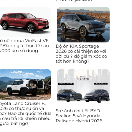
ó nên mua VinFast VF
? Đánh giá thực tế sau
Độ ồn KIA Sportage
5.000 km sử dụng
2026 có cải thiện so với
đời cũ ? độ giảm xóc có
tốt hơn không?
oyota Land Cruiser FJ
026 có thực sự ồn và
So sánh chi tiết BYD
óc? Báo chí quốc tế đưa
Sealion 8 và Hyundai
a câu trả lời khiến nhiều
Palisade Hybrid 2026
gười bất ngờ