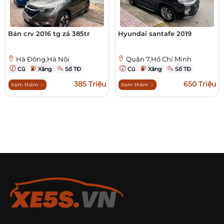
Bán crv 2016 tg zá 385tr
Hyundai santafe 2019
Hà Đông,Hà Nội
Quận 7,Hồ Chí Minh
Cũ
Xăng
Số TĐ
Cũ
Xăng
Số TĐ
385 Triệu
650 Triệu
Xem thêm
Xem thêm