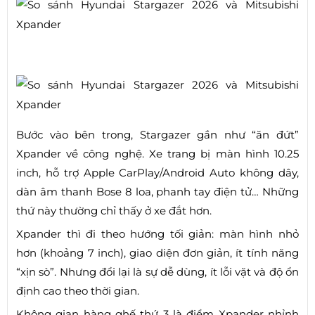
Bước vào bên trong, Stargazer gần như “ăn đứt”
Xpander về công nghệ. Xe trang bị màn hình 10.25
inch, hỗ trợ Apple CarPlay/Android Auto không dây,
dàn âm thanh Bose 8 loa, phanh tay điện tử… Những
thứ này thường chỉ thấy ở xe đắt hơn.
Xpander thì đi theo hướng tối giản: màn hình nhỏ
hơn (khoảng 7 inch), giao diện đơn giản, ít tính năng
“xịn sò”. Nhưng đổi lại là sự dễ dùng, ít lỗi vặt và độ ổn
định cao theo thời gian.
Không gian hàng ghế thứ 3 là điểm Xpander nhỉnh