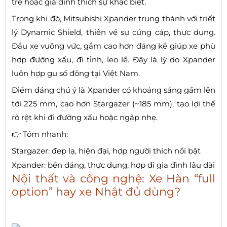
trẻ hoặc gia đình thích sự khác biệt.
Trong khi đó, Mitsubishi Xpander trung thành với triết
lý Dynamic Shield, thiên về sự cứng cáp, thực dụng.
Đầu xe vuông vức, gầm cao hơn đáng kể giúp xe phù
hợp đường xấu, đi tỉnh, leo lề. Đây là lý do Xpander
luôn hợp gu số đông tại Việt Nam.
Điểm đáng chú ý là Xpander có khoảng sáng gầm lên
tới 225 mm, cao hơn Stargazer (~185 mm), tạo lợi thế
rõ rệt khi đi đường xấu hoặc ngập nhẹ.
👉 Tóm nhanh:
Stargazer: đẹp lạ, hiện đại, hợp người thích nổi bật
Xpander: bền dáng, thực dụng, hợp đi gia đình lâu dài
Nội thất và công nghệ: Xe Hàn “full
option” hay xe Nhật đủ dùng?