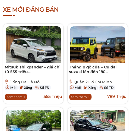
XE MỚI ĐĂNG BÁN
Mitsubishi xpander – giá chỉ
Tháng 8 gõ cửa – ưu đãi
từ 555 triệu...
suzuki lên đến 180...
Đống Đa,Hà Nội
Quận 2,Hồ Chí Minh
Mới
Xăng
Số TĐ
Mới
Xăng
Số TĐ
555 Triệu
789 Triệu
Xem thêm
Xem thêm