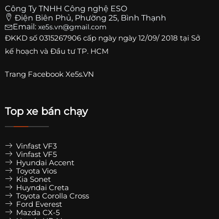
Công Ty TNHH Công nghệ ESO
Điện Biên Phủ, Phường 25, Bình Thạnh
Email:
xe5s.vn@gmail.com
ĐKKD số
0315267906
cấp ngày ngày 12/09/ 2018 tại Sở
kế hoạch và Đầu tư TP. HCM
Trang
Facebook Xe5s.VN
Top xe bán chạy
Vinfast VF3
Vinfast VF5
Hyundai Accent
Toyota Vios
Kia Sonet
Huyndai Creta
Toyota Corolla Cross
Ford Everest
Mazda CX-5