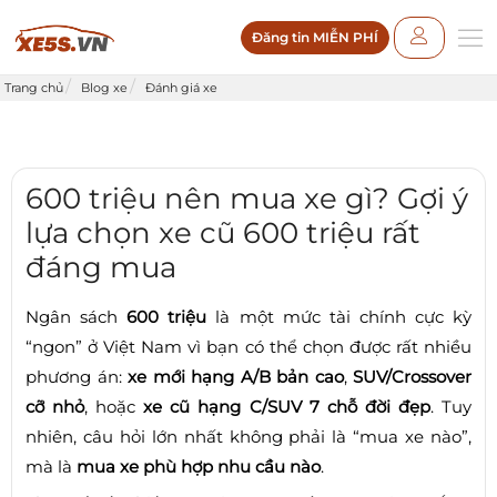
Đăng tin MIỄN PHÍ
Trang chủ
Blog xe
Đánh giá xe
600 triệu nên mua xe gì? Gợi ý
lựa chọn xe cũ 600 triệu rất
đáng mua
Ngân sách
600 triệu
là một mức tài chính cực kỳ
“ngon” ở Việt Nam vì bạn có thể chọn được rất nhiều
phương án:
xe mới hạng A/B bản cao
,
SUV/Crossover
cỡ nhỏ
, hoặc
xe cũ hạng C/SUV 7 chỗ đời đẹp
. Tuy
nhiên, câu hỏi lớn nhất không phải là “mua xe nào”,
mà là
mua xe phù hợp nhu cầu nào
.