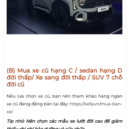
(B) Mua xe cũ hạng C / sedan hạng D
đời thấp/ Xe sang đời thấp / SUV 7 chỗ
đời cũ
Nếu lựa chọn xe cũ, bạn nên tham khảo hàng ngàn
xe cũ đang đăng bán tại đây:
https://xe5s.vn/mua-ban-
xe/
Tip nhỏ: Nên chọn các mẫu xe lướt đời cao để giảm
thiểu chi phí bảo dưỡng và sửa chữa.