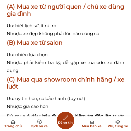
(A) Mua xe từ người quen / chủ xe dùng
gia đình
Ưu: biết lịch sử, ít rủi ro
Nhược: xe đẹp không phải lúc nào cũng có
(B) Mua xe từ salon
Ưu: nhiều lựa chọn
Nhược: phải kiểm tra kỹ, dễ gặp xe tua odo, xe đâm
đụng
(C) Mua qua showroom chính hãng / xe
lướt
Ưu: uy tín hơn, có bảo hành (tùy nơi)
Nhược: giá cao hơn
Dù mua ở đâu:
hãy đưa xe đi kiểm tra độc lập
trước
Đăng tin
khi chốt. Đây là “chi phí nhỏ” giúp bạn tránh mất cả
Trang chủ
Dịch vụ xe
Mua bán xe
Phụ tùng xe