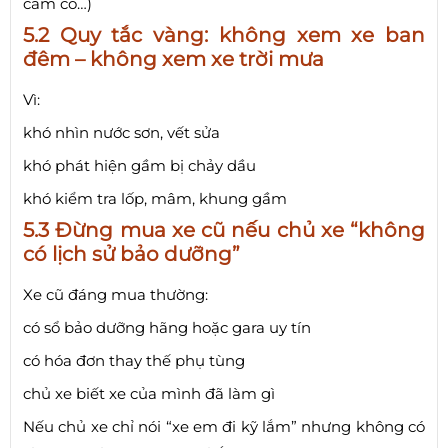
cầm cố…)
5.2 Quy tắc vàng: không xem xe ban
đêm – không xem xe trời mưa
Vì:
khó nhìn nước sơn, vết sửa
khó phát hiện gầm bị chảy dầu
khó kiểm tra lốp, mâm, khung gầm
5.3 Đừng mua xe cũ nếu chủ xe “không
có lịch sử bảo dưỡng”
Xe cũ đáng mua thường:
có sổ bảo dưỡng hãng hoặc gara uy tín
có hóa đơn thay thế phụ tùng
chủ xe biết xe của mình đã làm gì
Nếu chủ xe chỉ nói “xe em đi kỹ lắm” nhưng không có