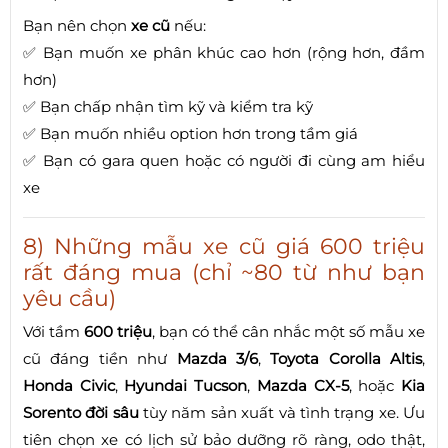
Bạn nên chọn
xe cũ
nếu:
✅ Bạn muốn xe phân khúc cao hơn (rộng hơn, đầm
hơn)
✅ Bạn chấp nhận tìm kỹ và kiểm tra kỹ
✅ Bạn muốn nhiều option hơn trong tầm giá
✅ Bạn có gara quen hoặc có người đi cùng am hiểu
xe
8) Những mẫu xe cũ giá 600 triệu
rất đáng mua (chỉ ~80 từ như bạn
yêu cầu)
Với tầm
600 triệu
, bạn có thể cân nhắc một số mẫu xe
cũ đáng tiền như
Mazda 3/6
,
Toyota Corolla Altis
,
Honda Civic
,
Hyundai Tucson
,
Mazda CX-5
, hoặc
Kia
Sorento đời sâu
tùy năm sản xuất và tình trạng xe. Ưu
tiên chọn xe có lịch sử bảo dưỡng rõ ràng, odo thật,