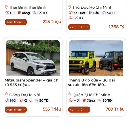
Thái Bình,Thái Bình
Thủ Đức,Hồ Chí Minh
Cũ
Xăng
Số TĐ
Xe Lướt
Dầu
34000
Số TĐ
225 Triệu
Xem thêm
1,368 Tỷ
Xem thêm
Mitsubishi xpander – giá chỉ
Tháng 8 gõ cửa – ưu đãi
từ 555 triệu...
suzuki lên đến 180...
Đống Đa,Hà Nội
Quận 2,Hồ Chí Minh
Mới
Xăng
Số TĐ
Mới
Xăng
Số TĐ
555 Triệu
789 Triệu
Xem thêm
Xem thêm