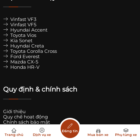
Vinfast VF3
Vinfast VF5
Hyundai Accent
Toyota Vios
Kia Sonet
Huyndai Creta
Toyota Corolla Cross
Ford Everest
Mazda CX-5
Honda HR-V
Quy định & chính sách
Giới thiệu
Quy chế hoạt động
Chính sách bảo mật
Chính sách giải quyết khiếu nại
Đăng tin
Trang chủ
Dịch vụ xe
Mua bán xe
Phụ tùng xe