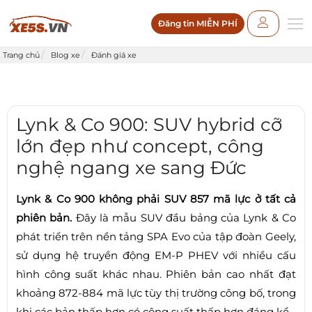
Đăng tin MIỄN PHÍ
Trang chủ
Blog xe
Đánh giá xe
Lynk & Co 900: SUV hybrid cỡ
lớn đẹp như concept, công
nghệ ngang xe sang Đức
Lynk & Co 900 không phải SUV 857 mã lực ở tất cả
phiên bản.
Đây là mẫu SUV đầu bảng của Lynk & Co
phát triển trên nền tảng SPA Evo của tập đoàn Geely,
sử dụng hệ truyền động EM-P PHEV với nhiều cấu
hình công suất khác nhau. Phiên bản cao nhất đạt
khoảng 872-884 mã lực tùy thị trường công bố, trong
khi các bản thấp hơn có công suất thấp hơn đáng kể.