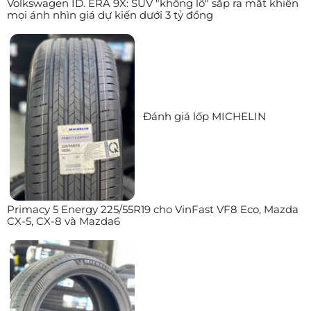
Volkswagen ID. ERA 9X: SUV "khổng lồ" sắp ra mắt khiến
mọi ánh nhìn giá dự kiến dưới 3 tỷ đồng
Đánh giá lốp MICHELIN
Primacy 5 Energy 225/55R19 cho VinFast VF8 Eco, Mazda
CX-5, CX-8 và Mazda6