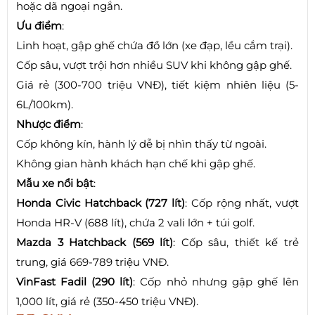
hoặc dã ngoại ngắn.
Ưu điểm
:
Linh hoạt, gập ghế chứa đồ lớn (xe đạp, lều cắm trại).
Cốp sâu, vượt trội hơn nhiều SUV khi không gập ghế.
Giá rẻ (300-700 triệu VNĐ), tiết kiệm nhiên liệu (5-
6L/100km).
Nhược điểm
:
Cốp không kín, hành lý dễ bị nhìn thấy từ ngoài.
Không gian hành khách hạn chế khi gập ghế.
Mẫu xe nổi bật
:
Honda Civic Hatchback (727 lít)
: Cốp rộng nhất, vượt
Honda HR-V (688 lít), chứa 2 vali lớn + túi golf.
Mazda 3 Hatchback (569 lít)
: Cốp sâu, thiết kế trẻ
trung, giá 669-789 triệu VNĐ.
VinFast Fadil (290 lít)
: Cốp nhỏ nhưng gập ghế lên
1,000 lít, giá rẻ (350-450 triệu VNĐ).