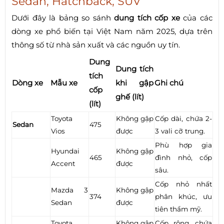
Sedan, Hatchback, SUV
Dưới đây là bảng so sánh
dung tích cốp xe
của các
dòng xe phổ biến tại Việt Nam năm 2025, dựa trên
thông số từ nhà sản xuất và các nguồn uy tín.
Dung
Dung tích
tích
Dòng xe
Mẫu xe
khi gập
Ghi chú
cốp
ghế (lít)
(lít)
Toyota
Không gập
Cốp dài, chứa 2-
Sedan
475
Vios
được
3 vali cỡ trung.
Phù hợp gia
Hyundai
Không gập
465
đình nhỏ, cốp
Accent
được
sâu.
Cốp nhỏ nhất
Mazda 3
Không gập
374
phân khúc, ưu
Sedan
được
tiên thẩm mỹ.
Toyota
Không gập
Cốp rộng, chứa