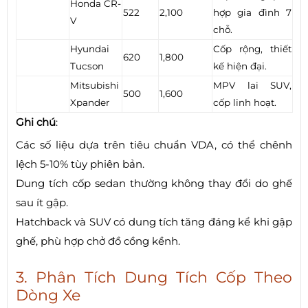
Honda CR-
522
2,100
hợp gia đình 7
V
chỗ.
Hyundai
Cốp rộng, thiết
620
1,800
Tucson
kế hiện đại.
Mitsubishi
MPV lai SUV,
500
1,600
Xpander
cốp linh hoạt.
Ghi chú
:
Các số liệu dựa trên tiêu chuẩn VDA, có thể chênh
lệch 5-10% tùy phiên bản.
Dung tích cốp sedan thường không thay đổi do ghế
sau ít gập.
Hatchback và SUV có dung tích tăng đáng kể khi gập
ghế, phù hợp chở đồ cồng kềnh.
3. Phân Tích Dung Tích Cốp Theo
Dòng Xe