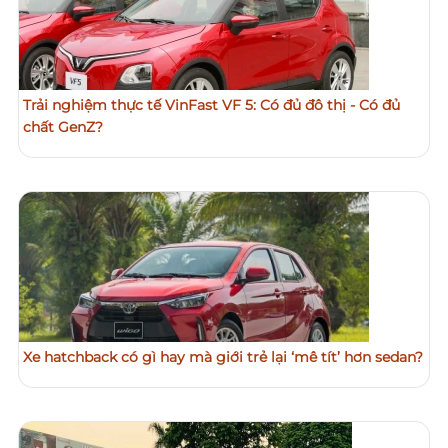
Trải nghiệm thực tế VinFast VF 5: Có đủ đô thị - Có đủ
chất GenZ?
Xe hatchback có gì hay mà giới trẻ lại ‘mê tít’ hơn sedan?