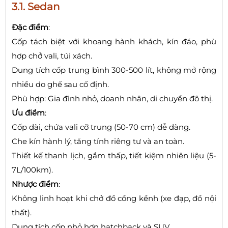
3.1. Sedan
Đặc điểm
:
Cốp tách biệt với khoang hành khách, kín đáo, phù
hợp chở vali, túi xách.
Dung tích cốp trung bình 300-500 lít, không mở rộng
nhiều do ghế sau cố định.
Phù hợp: Gia đình nhỏ, doanh nhân, di chuyển đô thị.
Ưu điểm
:
Cốp dài, chứa vali cỡ trung (50-70 cm) dễ dàng.
Che kín hành lý, tăng tính riêng tư và an toàn.
Thiết kế thanh lịch, gầm thấp, tiết kiệm nhiên liệu (5-
7L/100km).
Nhược điểm
:
Không linh hoạt khi chở đồ cồng kềnh (xe đạp, đồ nội
thất).
Dung tích cốp nhỏ hơn hatchback và SUV.