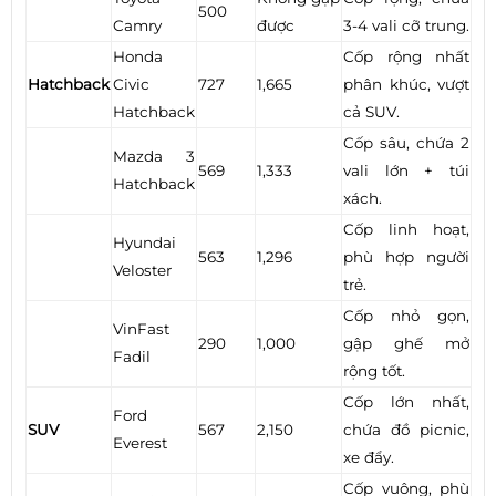
500
Camry
được
3-4 vali cỡ trung.
Honda
Cốp rộng nhất
Hatchback
Civic
727
1,665
phân khúc, vượt
Hatchback
cả SUV.
Cốp sâu, chứa 2
Mazda 3
569
1,333
vali lớn + túi
Hatchback
xách.
Cốp linh hoạt,
Hyundai
563
1,296
phù hợp người
Veloster
trẻ.
Cốp nhỏ gọn,
VinFast
290
1,000
gập ghế mở
Fadil
rộng tốt.
Cốp lớn nhất,
Ford
SUV
567
2,150
chứa đồ picnic,
Everest
xe đẩy.
Cốp vuông, phù