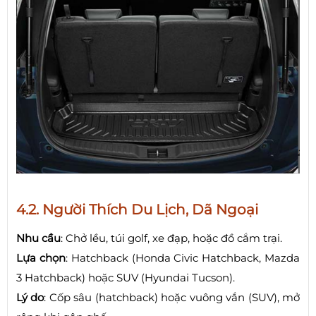
4.2. Người Thích Du Lịch, Dã Ngoại
Nhu cầu
: Chở lều, túi golf, xe đạp, hoặc đồ cắm trại.
Lựa chọn
: Hatchback (Honda Civic Hatchback, Mazda
3 Hatchback) hoặc SUV (Hyundai Tucson).
Lý do
: Cốp sâu (hatchback) hoặc vuông vắn (SUV), mở