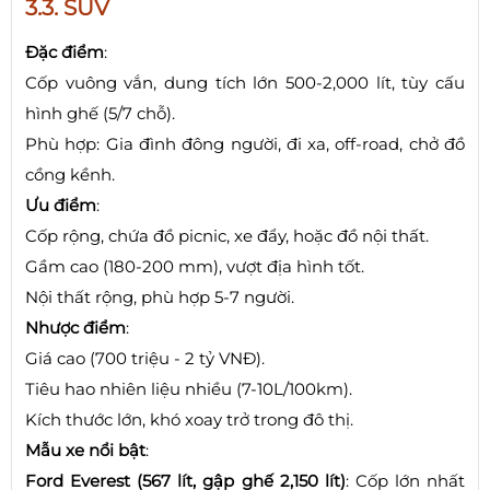
3.3. SUV
Đặc điểm
:
Cốp vuông vắn, dung tích lớn 500-2,000 lít, tùy cấu
hình ghế (5/7 chỗ).
Phù hợp: Gia đình đông người, đi xa, off-road, chở đồ
cồng kềnh.
Ưu điểm
:
Cốp rộng, chứa đồ picnic, xe đẩy, hoặc đồ nội thất.
Gầm cao (180-200 mm), vượt địa hình tốt.
Nội thất rộng, phù hợp 5-7 người.
Nhược điểm
:
Giá cao (700 triệu - 2 tỷ VNĐ).
Tiêu hao nhiên liệu nhiều (7-10L/100km).
Kích thước lớn, khó xoay trở trong đô thị.
Mẫu xe nổi bật
:
Ford Everest (567 lít, gập ghế 2,150 lít)
: Cốp lớn nhất