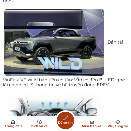
hợp?
Bán tải
VinFast VF Wild bản tiêu chuẩn: Vẫn có đèn Bi-LED, ghế
lái chỉnh cơ, lộ thông tin về hệ truyền động EREV
Lấy gió
Đăng tin
Trang chủ
Dịch vụ xe
Mua bán xe
Phụ tùng xe