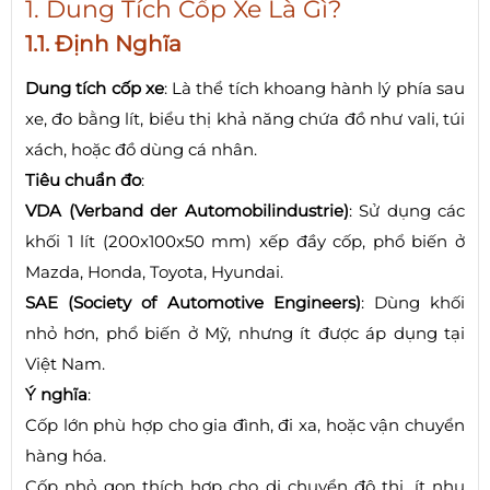
1. Dung Tích Cốp Xe Là Gì?
1.1. Định Nghĩa
Dung tích cốp xe
: Là thể tích khoang hành lý phía sau
xe, đo bằng lít, biểu thị khả năng chứa đồ như vali, túi
xách, hoặc đồ dùng cá nhân.
Tiêu chuẩn đo
:
VDA (Verband der Automobilindustrie)
: Sử dụng các
khối 1 lít (200x100x50 mm) xếp đầy cốp, phổ biến ở
Mazda, Honda, Toyota, Hyundai.
SAE (Society of Automotive Engineers)
: Dùng khối
nhỏ hơn, phổ biến ở Mỹ, nhưng ít được áp dụng tại
Việt Nam.
Ý nghĩa
:
Cốp lớn phù hợp cho gia đình, đi xa, hoặc vận chuyển
hàng hóa.
Cốp nhỏ gọn thích hợp cho di chuyển đô thị, ít nhu