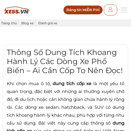
Đăng tin MIỄN PHÍ
Trang chủ
Blog xe
Đánh giá xe
Thông Số Dung Tích Khoang
Hành Lý Các Dòng Xe Phổ
Biến – Ai Cần Cốp To Nên Đọc!
Khi chọn mua ô tô,
dung tích cốp xe
là một yếu tố
quan trọng, đặc biệt với những ai thường xuyên chở
đồ, đi du lịch, hoặc cần không gian chứa hành lý rộng
rãi. Các dòng xe sedan, hatchback, và SUV có dung
tích khoang hành lý khác nhau, phù hợp với từng nhu
cầu sử dụng. Bài viết này cung cấp thông số
dung
tích cốp xe
của các dòng xe phổ biến tại Việt Nam