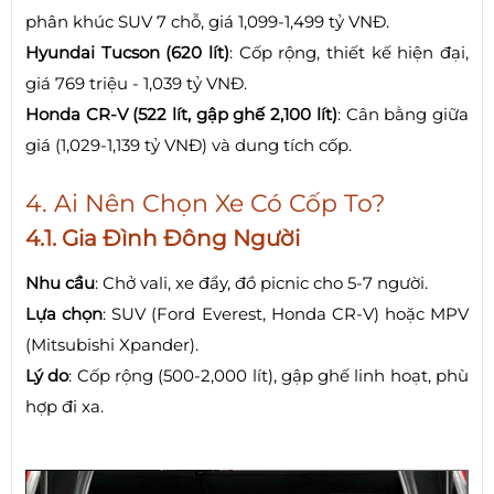
phân khúc SUV 7 chỗ, giá 1,099-1,499 tỷ VNĐ.
Hyundai Tucson (620 lít)
: Cốp rộng, thiết kế hiện đại,
giá 769 triệu - 1,039 tỷ VNĐ.
Honda CR-V (522 lít, gập ghế 2,100 lít)
: Cân bằng giữa
giá (1,029-1,139 tỷ VNĐ) và dung tích cốp.
4. Ai Nên Chọn Xe Có Cốp To?
4.1. Gia Đình Đông Người
Nhu cầu
: Chở vali, xe đẩy, đồ picnic cho 5-7 người.
Lựa chọn
: SUV (Ford Everest, Honda CR-V) hoặc MPV
(Mitsubishi Xpander).
Lý do
: Cốp rộng (500-2,000 lít), gập ghế linh hoạt, phù
hợp đi xa.