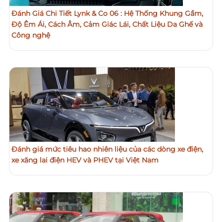
Đánh Giá Chi Tiết Lynk & Co 06 : Hệ Thống Khung Gầm,
Độ Êm Ái, Cách Âm, Cảm Giác Lái, Chất Liệu Da Ghế và
Công nghệ
Đánh giá mức tiêu hao nhiên liệu của các dòng xe điện,
xe xăng lai điện HEV và PHEV tại Việt Nam