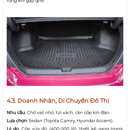
rộng khi gập ghế.
4.3. Doanh Nhân, Di Chuyển Đô Thị
Nhu cầu
: Chở vali nhỏ, túi xách, cần cốp kín đáo.
Lựa chọn
: Sedan (Toyota Camry, Hyundai Accent).
Lý do
: Cốp vừa đủ (400-500 lít), thiết kế sang trọng,