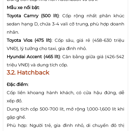
Mẫu xe nổi bật
:
Toyota Camry (500 lít)
: Cốp rộng nhất phân khúc
sedan hạng D, chứa 3-4 vali cỡ trung, phù hợp doanh
nhân.
Toyota Vios (475 lít)
: Cốp sâu, giá rẻ (458-630 triệu
VNĐ), lý tưởng cho taxi, gia đình nhỏ.
Hyundai Accent (465 lít)
: Cân bằng giữa giá (426-542
triệu VNĐ) và dung tích cốp.
3.2. Hatchback
Đặc điểm
:
Cốp liền khoang hành khách, có cửa hậu đứng, dễ
xếp đồ.
Dung tích cốp 500-700 lít, mở rộng 1,000-1,600 lít khi
gập ghế.
Phù hợp: Người trẻ, gia đình nhỏ, di chuyển đô thị