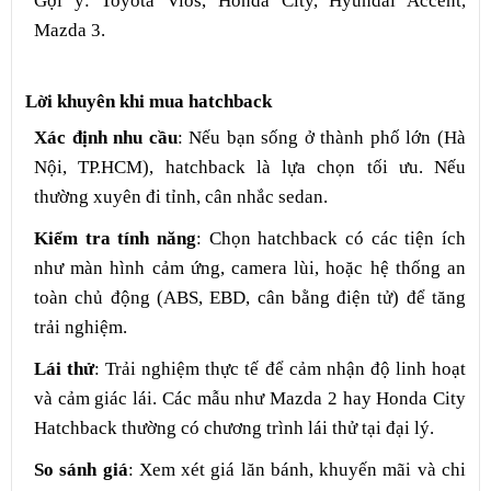
Gợi ý: Toyota Vios, Honda City, Hyundai Accent,
Mazda 3.
Lời khuyên khi mua hatchback
Xác định nhu cầu
: Nếu bạn sống ở thành phố lớn (Hà
Nội, TP.HCM), hatchback là lựa chọn tối ưu. Nếu
thường xuyên đi tỉnh, cân nhắc sedan.
Kiểm tra tính năng
: Chọn hatchback có các tiện ích
như màn hình cảm ứng, camera lùi, hoặc hệ thống an
toàn chủ động (ABS, EBD, cân bằng điện tử) để tăng
trải nghiệm.
Lái thử
: Trải nghiệm thực tế để cảm nhận độ linh hoạt
và cảm giác lái. Các mẫu như Mazda 2 hay Honda City
Hatchback thường có chương trình lái thử tại đại lý.
So sánh giá
: Xem xét giá lăn bánh, khuyến mãi và chi