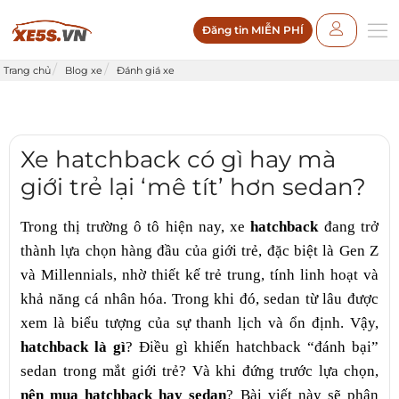
Đăng tin MIỄN PHÍ
Trang chủ
Blog xe
Đánh giá xe
Xe hatchback có gì hay mà
giới trẻ lại ‘mê tít’ hơn sedan?
Trong thị trường ô tô hiện nay, xe
hatchback
đang trở
thành lựa chọn hàng đầu của giới trẻ, đặc biệt là Gen Z
và Millennials, nhờ thiết kế trẻ trung, tính linh hoạt và
khả năng cá nhân hóa. Trong khi đó, sedan từ lâu được
xem là biểu tượng của sự thanh lịch và ổn định. Vậy,
hatchback là gì
? Điều gì khiến hatchback “đánh bại”
sedan trong mắt giới trẻ? Và khi đứng trước lựa chọn,
nên mua hatchback hay sedan
? Bài viết này sẽ phân