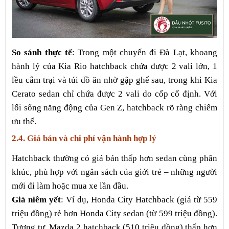
So sánh thực tế
: Trong một chuyến đi Đà Lạt, khoang
hành lý của Kia Rio hatchback chứa được 2 vali lớn, 1
lều cắm trại và túi đồ ăn nhờ gập ghế sau, trong khi Kia
Cerato sedan chỉ chứa được 2 vali do cốp cố định. Với
lối sống năng động của Gen Z, hatchback rõ ràng chiếm
ưu thế.
2.4. Giá bán và chi phí vận hành hợp lý
Hatchback thường có giá bán thấp hơn sedan cùng phân
khúc, phù hợp với ngân sách của giới trẻ – những người
mới đi làm hoặc mua xe lần đầu.
Giá niêm yết
: Ví dụ, Honda City Hatchback (giá từ 559
triệu đồng) rẻ hơn Honda City sedan (từ 599 triệu đồng).
Tương tự, Mazda 2 hatchback (510 triệu đồng) thấp hơn