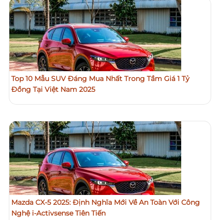
Top 10 Mẫu SUV Đáng Mua Nhất Trong Tầm Giá 1 Tỷ
Đồng Tại Việt Nam 2025
Mazda CX-5 2025: Định Nghĩa Mới Về An Toàn Với Công
Nghệ i-Activsense Tiên Tiến