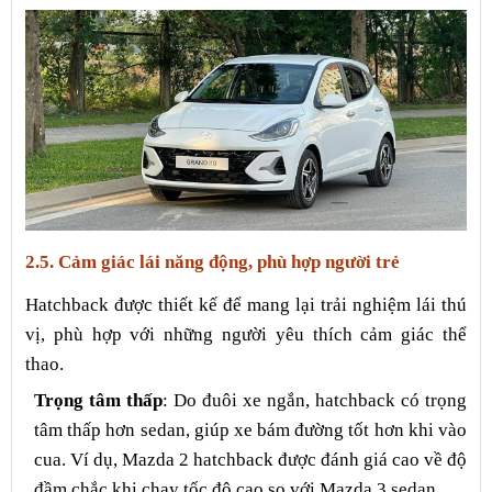
2.5. Cảm giác lái năng động, phù hợp người trẻ
Hatchback được thiết kế để mang lại trải nghiệm lái thú
vị, phù hợp với những người yêu thích cảm giác thể
thao.
Trọng tâm thấp
: Do đuôi xe ngắn, hatchback có trọng
tâm thấp hơn sedan, giúp xe bám đường tốt hơn khi vào
cua. Ví dụ, Mazda 2 hatchback được đánh giá cao về độ
đầm chắc khi chạy tốc độ cao so với Mazda 3 sedan.