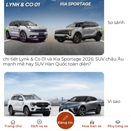
So sánh
chi tiết Lynk & Co 01 và Kia Sportage 2026: SUV châu Âu
mạnh mẽ hay SUV Hàn Quốc toàn diện?
Vì sao
Đăng tin
Trang chủ
Dịch vụ xe
Mua bán xe
Phụ tùng xe