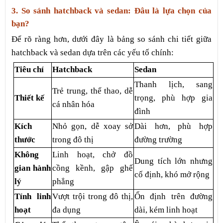
3. So sánh hatchback và sedan: Đâu là lựa chọn của
bạn?
Để rõ ràng hơn, dưới đây là bảng so sánh chi tiết giữa
hatchback và sedan dựa trên các yếu tố chính:
Tiêu chí
Hatchback
Sedan
Thanh lịch, sang
Trẻ trung, thể thao, dễ
Thiết kế
trọng, phù hợp gia
cá nhân hóa
đình
Kích
Nhỏ gọn, dễ xoay sở
Dài hơn, phù hợp
thước
trong đô thị
đường trường
Không
Linh hoạt, chở đồ
Dung tích lớn nhưng
gian hành
cồng kềnh, gập ghế
cố định, khó mở rộng
lý
phẳng
Tính linh
Vượt trội trong đô thị,
Ổn định trên đường
hoạt
đa dụng
dài, kém linh hoạt