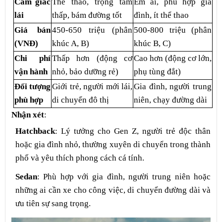
Cảm giác
Thể thao, trọng tâm
Êm ái, phù hợp gia
lái
thấp, bám đường tốt
đình, ít thể thao
Giá bán
450-650 triệu (phân
500-800 triệu (phân
(VNĐ)
khúc A, B)
khúc B, C)
Chi phí
Thấp hơn (động cơ
Cao hơn (động cơ lớn,
vận hành
nhỏ, bảo dưỡng rẻ)
phụ tùng đắt)
Đối tượng
Giới trẻ, người mới lái,
Gia đình, người trung
phù hợp
di chuyển đô thị
niên, chạy đường dài
Nhận xét
:
Hatchback
: Lý tưởng cho Gen Z, người trẻ độc thân
hoặc gia đình nhỏ, thường xuyên di chuyển trong thành
phố và yêu thích phong cách cá tính.
Sedan
: Phù hợp với gia đình, người trung niên hoặc
những ai cần xe cho công việc, di chuyển đường dài và
ưu tiên sự sang trọng.