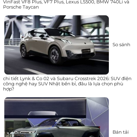
VinFast VF8 Plus, VF7 Plus, Lexus LS500, BMW 740Li và
Porsche Taycan
So sánh
chi tiết Lynk & Co 02 và Subaru Crosstrek 2026: SUV điện
công nghệ hay SUV Nhật bền bỉ, đâu là lựa chọn phù
hợp?
Bán tải