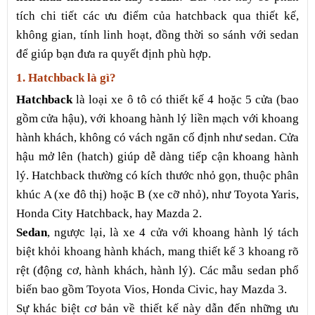
tích chi tiết các ưu điểm của hatchback qua thiết kế,
không gian, tính linh hoạt, đồng thời so sánh với sedan
để giúp bạn đưa ra quyết định phù hợp.
1. Hatchback là gì?
Hatchback
là loại xe ô tô có thiết kế 4 hoặc 5 cửa (bao
gồm cửa hậu), với khoang hành lý liền mạch với khoang
hành khách, không có vách ngăn cố định như sedan. Cửa
hậu mở lên (hatch) giúp dễ dàng tiếp cận khoang hành
lý. Hatchback thường có kích thước nhỏ gọn, thuộc phân
khúc A (xe đô thị) hoặc B (xe cỡ nhỏ), như Toyota Yaris,
Honda City Hatchback, hay Mazda 2.
Sedan
, ngược lại, là xe 4 cửa với khoang hành lý tách
biệt khỏi khoang hành khách, mang thiết kế 3 khoang rõ
rệt (động cơ, hành khách, hành lý). Các mẫu sedan phổ
biến bao gồm Toyota Vios, Honda Civic, hay Mazda 3.
Sự khác biệt cơ bản về thiết kế này dẫn đến những ưu