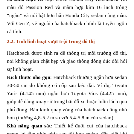
màu đỏ Passion Red và mâm hợp kim 16 inch trông
“ngầu” và nổi bật hơn hẳn Honda City sedan cùng màu.
Với Gen Z, vẻ ngoài của hatchback chính là tuyên ngôn
cá tính.
2.2. Tính linh hoạt vượt trội trong đô thị
Hatchback được sinh ra để thống trị môi trường đô thị,
nơi không gian chật hẹp và giao thông đông đúc đòi hỏi
sự linh hoạt.
Kích thước nhỏ gọn
: Hatchback thường ngắn hơn sedan
30-50 cm do không có cốp sau kéo dài. Ví dụ, Toyota
Yaris (4.145 mm) ngắn hơn Toyota Vios (4.425 mm),
giúp dễ dàng xoay sở trong bãi đỗ xe hoặc luồn lách qua
phố đông. Bán kính quay vòng của hatchback cũng nhỏ
hơn (thường 4,8-5,2 m so với 5,4-5,8 m của sedan).
Khả năng quan sát
: Thiết kế đuôi cụt của hatchback
mang lại tầm nhìn phía sau tốt hơn sedan, đặc biệt khi