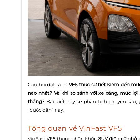
Câu hỏi đặt ra là:
VF5 thực sự tiết kiệm đến mứ
nào nhất? Và khi so sánh với xe xăng, mức lợi
tháng?
Bài viết này sẽ phân tích chuyên sâu, 
“quốc dân” này.
Tổng quan về VinFast VF5
VinFast VF5 thuộc phân khúc
SUV điện cỡ nhỏ
,