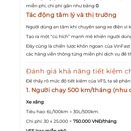
miễn phí, chi phí gần như bằng
0
.
Tác động tâm lý và thị trường
Người dùng an tâm khi chuyển sang xe điện vì k
Tạo ra một “cú hích” mạnh mẽ khiến người dùng
Đây cũng là chiến lược khôn ngoan của VinFas
các hãng viễn thông từng miễn phí dịch vụ để 
Đánh giá khả năng tiết kiệm c
Để thấy rõ mức độ tiết kiệm của VF5, ta sẽ phân
1. Người chạy 500 km/tháng (nhu 
Xe xăng
:
Tiêu hao: 6L/100km → 30L/500km.
Chi phí: 30 x 25.000 =
750.000 VNĐ/tháng
.
VF5 (sạc miễn phí)
: