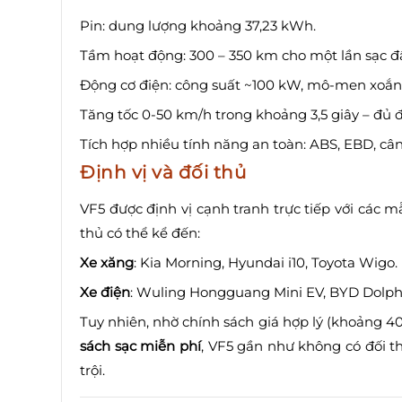
Pin: dung lượng khoảng 37,23 kWh.
Tầm hoạt động: 300 – 350 km cho một lần sạc đầy
Động cơ điện: công suất ~100 kW, mô-men xoắn
Tăng tốc 0-50 km/h trong khoảng 3,5 giây – đủ 
Tích hợp nhiều tính năng an toàn: ABS, EBD, cân 
Định vị và đối thủ
VF5 được định vị cạnh tranh trực tiếp với các mẫ
thủ có thể kể đến:
Xe xăng
: Kia Morning, Hyundai i10, Toyota Wigo.
Xe điện
: Wuling Hongguang Mini EV, BYD Dolphi
Tuy nhiên, nhờ chính sách giá hợp lý (khoảng 40
sách sạc miễn phí
, VF5 gần như không có đối th
trội.