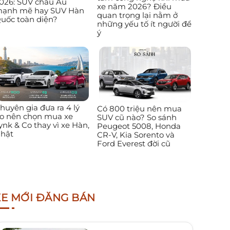
026: SUV châu Âu
xe năm 2026? Điều
ạnh mẽ hay SUV Hàn
quan trọng lại nằm ở
uốc toàn diện?
những yếu tố ít người để
ý
huyên gia đưa ra 4 lý
Có 800 triệu nên mua
o nên chọn mua xe
SUV cũ nào? So sánh
ynk & Co thay vì xe Hàn,
Peugeot 5008, Honda
hật
CR-V, Kia Sorento và
Ford Everest đời cũ
XE MỚI ĐĂNG BÁN