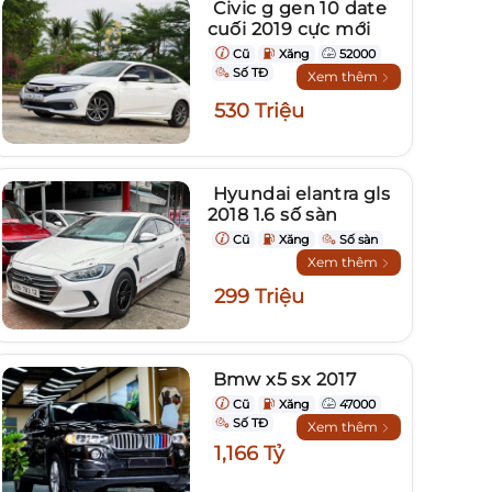
Civic g gen 10 date
cuối 2019 cực mới
Cũ
Xăng
52000
Số TĐ
Xem thêm
530 Triệu
Hyundai elantra gls
2018 1.6 số sàn
Cũ
Xăng
Số sàn
Xem thêm
299 Triệu
Bmw x5 sx 2017
Cũ
Xăng
47000
Số TĐ
Xem thêm
1,166 Tỷ