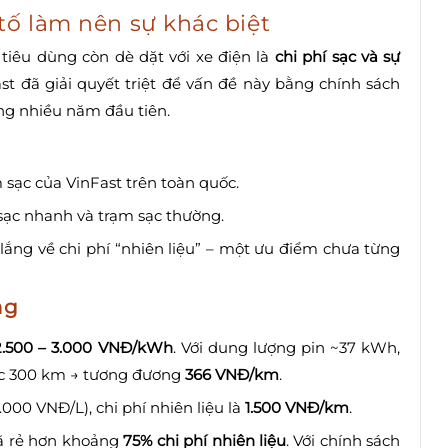
tố làm nên sự khác biệt
tiêu dùng còn dè dặt với xe điện là
chi phí sạc và sự
ast đã giải quyết triệt để vấn đề này bằng chính sách
ng nhiều năm đầu tiên.
 sạc của VinFast trên toàn quốc.
 sạc nhanh và trạm sạc thường.
lắng về chi phí “nhiên liệu” – một ưu điểm chưa từng
ng
2.500 – 3.000 VNĐ/kWh
. Với dung lượng pin ~37 kWh,
ợc 300 km → tương đương
366 VNĐ/km
.
.000 VNĐ/L), chi phí nhiên liệu là
1.500 VNĐ/km
.
đã rẻ hơn khoảng
75% chi phí nhiên liệu
. Với chính sách