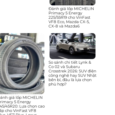
Đánh giá lốp MICHELIN
Primacy 5 Energy
225/55R19 cho VinFast
VF8 Eco, Mazda CX-5,
CX-8 và Mazda6
So sánh chi tiết Lynk &
Co 02 và Subaru
Crosstrek 2026: SUV điện
công nghệ hay SUV Nhật
bền bỉ, đâu là lựa chọn
phù hợp?
ánh giá lốp MICHELIN
rimacy 5 Energy
45/45R20: Lựa chọn cao
ấp cho VinFast VF8
lus, VF7 Plus, Lexus