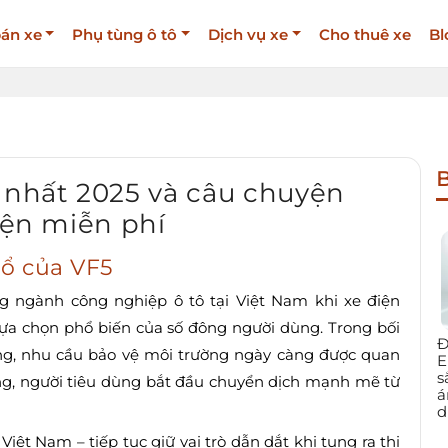
án xe
Phụ tùng ô tô
Dịch vụ xe
Cho thuê xe
Bl
B
y nhất 2025 và câu chuyện
điện miễn phí
nổ của VF5
 ngành công nghiệp ô tô tại Việt Nam khi xe điện
lựa chọn phổ biến của số đông người dùng. Trong bối
Đ
động, nhu cầu bảo vệ môi trường ngày càng được quan
E
s
óng, người tiêu dùng bắt đầu chuyển dịch mạnh mẽ từ
á
d
iệt Nam – tiếp tục giữ vai trò dẫn dắt khi tung ra thị