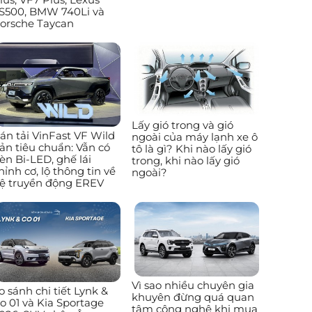
S500, BMW 740Li và
orsche Taycan
Lấy gió trong và gió
án tải VinFast VF Wild
ngoài của máy lạnh xe ô
ản tiêu chuẩn: Vẫn có
tô là gì? Khi nào lấy gió
èn Bi-LED, ghế lái
trong, khi nào lấy gió
hỉnh cơ, lộ thông tin về
ngoài?
ệ truyền động EREV
Vì sao nhiều chuyên gia
o sánh chi tiết Lynk &
khuyên đừng quá quan
o 01 và Kia Sportage
tâm công nghệ khi mua