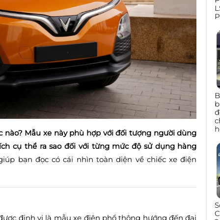
L
P
B
b
đ
c
h
c nào? Mẫu xe này phù hợp với đối tượng người dùng
 ích cụ thể ra sao đối với từng mức độ sử dụng hàng
giúp bạn đọc có cái nhìn toàn diện về chiếc xe điện
S
C
 được định vị là mẫu xe điện phổ thông hướng đến đại