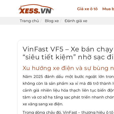
Giá xe ô tô
Mua b
Trang chủ
Blog xe
Đánh giá xe
VinFast VF5 – Xe bán chạ
“siêu tiết kiệm” nhờ sạc 
Xu hướng xe điện và sự bùng 
Năm 2025 đánh dấu một bước ngoặt lớn trong
không còn là sản phẩm xa xỉ mà đã trở thành 
cảnh giá nhiên liệu hóa thạch liên tục biến 
tâm và cơ sở hạ tầng sạc phát triển nhanh ch
xe xăng sang xe điện.
Trong dòng chảy đó, VinFast – thương hiệu ô tô V