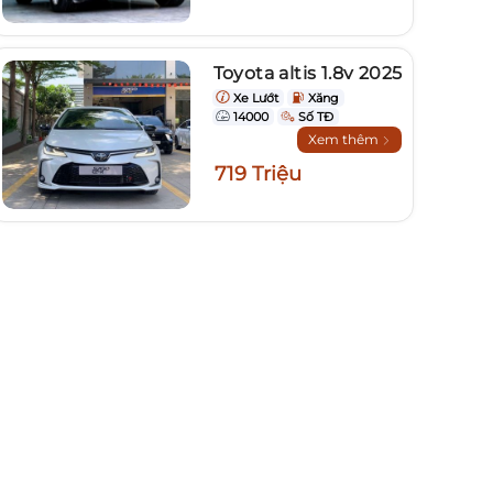
Toyota altis 1.8v 2025
Xe Lướt
Xăng
14000
Số TĐ
Xem thêm
719 Triệu