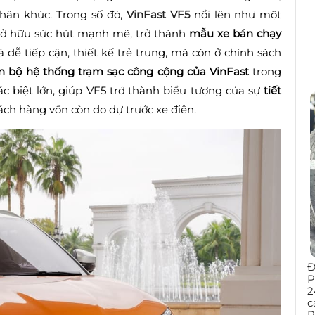
hân khúc. Trong số đó,
VinFast VF5
nổi lên như một
sở hữu sức hút mạnh mẽ, trở thành
mẫu xe bán chạy
 dễ tiếp cận, thiết kế trẻ trung, mà còn ở chính sách
àn bộ hệ thống trạm sạc công cộng của VinFast
trong
ác biệt lớn, giúp VF5 trở thành biểu tượng của sự
tiết
ách hàng vốn còn do dự trước xe điện.
Đ
P
2
c
P