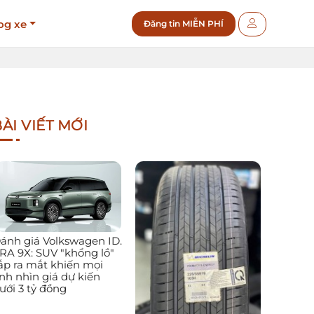
og xe
Đăng tin MIỄN PHÍ
ÀI VIẾT MỚI
ánh giá Volkswagen ID.
RA 9X: SUV "khổng lồ"
ắp ra mắt khiến mọi
nh nhìn giá dự kiến
ưới 3 tỷ đồng