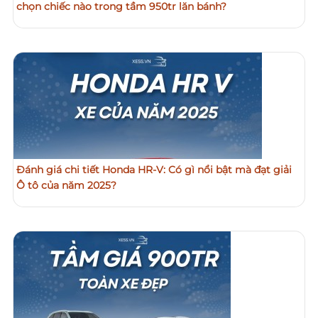
chọn chiếc nào trong tầm 950tr lăn bánh?
Đánh giá chi tiết Honda HR-V: Có gì nổi bật mà đạt giải
Ô tô của năm 2025?