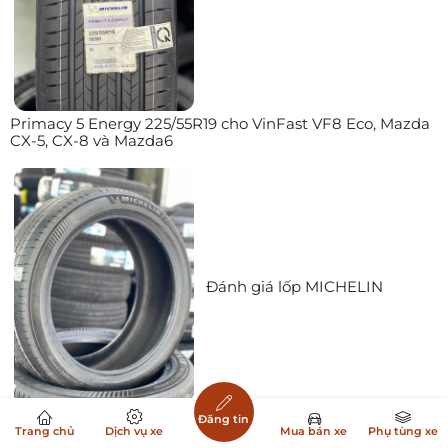
Primacy 5 Energy 225/55R19 cho VinFast VF8 Eco, Mazda
CX-5, CX-8 và Mazda6
Đánh giá lốp MICHELIN
Primacy 5 Energy 245/45R20: Lựa chọn cao cấp cho
Đăng tin
Trang chủ
Dịch vụ xe
Mua bán xe
Phụ tùng xe
VinFast VF8 Plus, VF7 Plus, Lexus LS500, BMW 740Li và