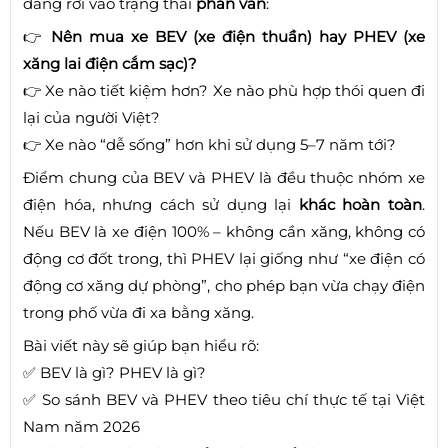
đang rơi vào trạng thái
phân vân
:
👉
Nên mua xe BEV (xe điện thuần) hay PHEV (xe
xăng lai điện cắm sạc)?
👉 Xe nào tiết kiệm hơn? Xe nào phù hợp thói quen đi
lại của người Việt?
👉 Xe nào “dễ sống” hơn khi sử dụng 5–7 năm tới?
Điểm chung của BEV và PHEV là đều thuộc nhóm xe
điện hóa, nhưng cách sử dụng lại
khác hoàn toàn
.
Nếu BEV là xe điện 100% – không cần xăng, không có
động cơ đốt trong, thì PHEV lại giống như “xe điện có
động cơ xăng dự phòng”, cho phép bạn vừa chạy điện
trong phố vừa đi xa bằng xăng.
Bài viết này sẽ giúp bạn hiểu rõ:
✅ BEV là gì? PHEV là gì?
✅ So sánh BEV và PHEV theo tiêu chí thực tế tại Việt
Nam năm 2026