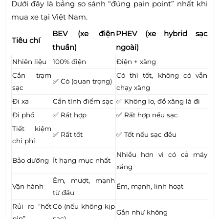
Dưới đây là bảng so sánh “đúng pain point” nhất khi
mua xe tại Việt Nam.
BEV (xe điện
PHEV (xe hybrid sạc
Tiêu chí
thuần)
ngoài)
Nhiên liệu
100% điện
Điện + xăng
Cần trạm
Có thì tốt, không có vẫn
✅ Có (quan trọng)
sạc
chạy xăng
Đi xa
Cần tính điểm sạc
✅ Không lo, đổ xăng là đi
Đi phố
✅ Rất hợp
✅ Rất hợp nếu sạc
Tiết kiệm
✅ Rất tốt
✅ Tốt nếu sạc đều
chi phí
Nhiều hơn vì có cả máy
Bảo dưỡng
Ít hạng mục nhất
xăng
Êm, mượt, mạnh
Vận hành
Êm, mạnh, linh hoạt
từ đầu
Rủi ro “hết
Có (nếu không kịp
Gần như không
pin”
sạc)