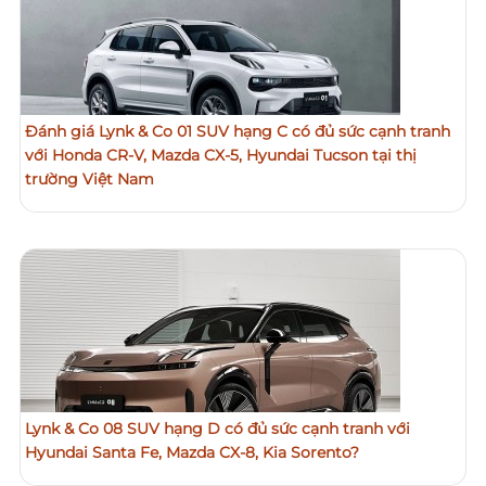
Đánh giá Lynk & Co 01 SUV hạng C có đủ sức cạnh tranh
với Honda CR-V, Mazda CX-5, Hyundai Tucson tại thị
trường Việt Nam
Lynk & Co 08 SUV hạng D có đủ sức cạnh tranh với
Hyundai Santa Fe, Mazda CX-8, Kia Sorento?