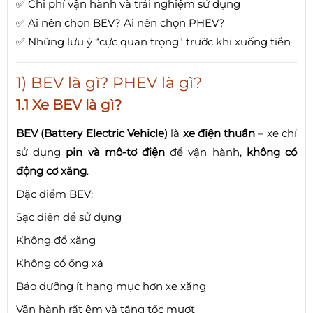
✅ Chi phí vận hành và trải nghiệm sử dụng
✅ Ai nên chọn BEV? Ai nên chọn PHEV?
✅ Những lưu ý “cực quan trọng” trước khi xuống tiền
1) BEV là gì? PHEV là gì?
1.1 Xe BEV là gì?
BEV (Battery Electric Vehicle)
là
xe điện thuần
– xe chỉ
sử dụng
pin và mô-tơ điện
để vận hành,
không có
động cơ xăng
.
Đặc điểm BEV:
Sạc điện để sử dụng
Không đổ xăng
Không có ống xả
Bảo dưỡng ít hạng mục hơn xe xăng
Vận hành rất êm và tăng tốc mượt