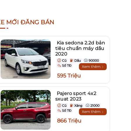
XE MỚI ĐĂNG BÁN
Kia sedona 2.2d bản
tiêu chuẩn máy dầu
2020
Cũ
Dầu
90000
Số TĐ
Xem thêm
595 Triệu
Pajero sport 4x2
sxuat 2023
Cũ
Xăng
21000
Số TĐ
Xem thêm
866 Triệu