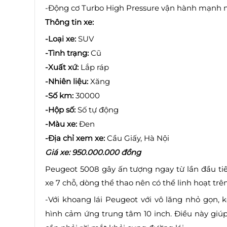
-Động cơ Turbo High Pressure vận hành mạnh mẽ
Thông tin xe:
-Loại xe:
SUV
-Tình trạng:
Cũ
-Xuất xứ:
Lắp ráp
-Nhiên liệu:
Xăng
-Số km:
30000
-Hộp số:
Số tự động
-Màu xe:
Đen
-Địa chỉ xem xe:
Cầu Giấy, Hà Nội
Giá xe: 950.000.000 đồng
Peugeot 5008 gây ấn tượng ngay từ lần đầu ti
xe 7 chỗ, dòng thể thao nên có thể linh hoạt trê
-Với khoang lái Peugeot với vô lăng nhỏ gọn, 
hình cảm ứng trung tâm 10 inch. Điều này giú