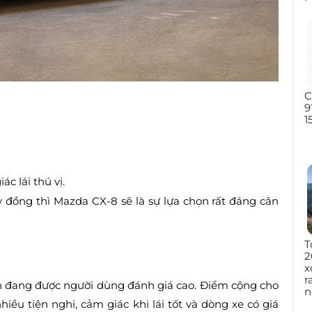
C
9
1
ác lái thú vị.
ỷ đồng thì Mazda CX-8 sẽ là sự lựa chọn rất đáng cân
T
2
x
r
iện đang được người dùng đánh giá cao. Điểm cộng cho
n
nhiều tiện nghi, cảm giác khi lái tốt và dòng xe có giá