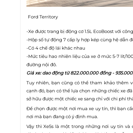
Ford Territory
-Xe được trang bị động cơ 1.5L EcoBoost với cô
-Hộp số tự động 7 cấp ly hợp kép cùng hệ dẫn đ
-Có 4 chế độ lái khác nhau
-Mức tiêu hao nhiên liệu của xe ở mức 5-7 lít/
đường nội đô.
Giá xe: dao động từ 822.000.000 đồng - 935.000
Tuy nhiên, bạn cũng có thể tham khảo thêm về
cạnh đó, bạn có thể lựa chọn những chiếc xe đã 
sở hữu được một chiếc xe sang chỉ với chi phí th
Để chọn được một nơi mua xe uy tín, thì bạn cầ
nơi mà bạn đang có ý định mua.
Vậy thì Xe5s là một trong những nơi uy tín và