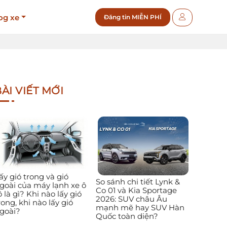
og xe
Đăng tin MIỄN PHÍ
ÀI VIẾT MỚI
ấy gió trong và gió
So sánh chi tiết Lynk &
goài của máy lạnh xe ô
Co 01 và Kia Sportage
ô là gì? Khi nào lấy gió
2026: SUV châu Âu
rong, khi nào lấy gió
mạnh mẽ hay SUV Hàn
goài?
Quốc toàn diện?