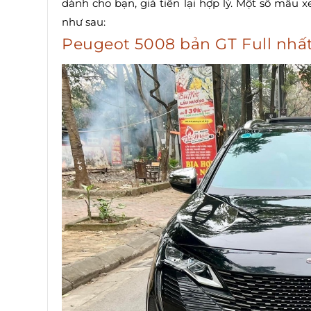
dành cho bạn, giá tiền lại hợp lý. Một số mẫu 
như sau:
Peugeot 5008 bản GT Full nhấ