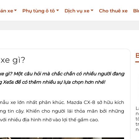
án xe
Phụ tùng ô tô
Dịch vụ xe
Cho thuê xe
Bl
B
 xe gì?
a xe gì? Một câu hỏi mà chắc chắn có nhiều người đang
g Xe5s để có thêm nhiều sự lựa chọn hơn nhé!
mẫu xe lớn nhất phân khúc. Mazda CX-8 sở hữu kích
L
ng tin cậy. Khiến cho người lái thỏa mãn bởi những
n
t
ới nhiều địa hình nhờ vào lợi thế gầm cao.
t
n