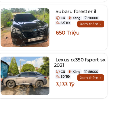
Subaru forester il
Cũ
Xăng
70000
Số TĐ
Xem thêm
650 Triệu
Lexus rx350 fsport sx
2021
Cũ
Xăng
58000
Số TĐ
Xem thêm
3,133 Tỷ