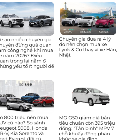
Chuyên gia đưa ra 4 lý
ì sao nhiều chuyên gia
do nên chọn mua xe
huyên đừng quá quan
Lynk & Co thay vì xe Hàn,
âm công nghệ khi mua
Nhật
e năm 2026? Điều
uan trọng lại nằm ở
hững yếu tố ít người để
ó 800 triệu nên mua
MG G50 giảm giá bản
UV cũ nào? So sánh
tiêu chuẩn còn 395 triệu
eugeot 5008, Honda
đồng: "Tân binh" MPV 7
R-V, Kia Sorento và
chỗ khuấy động phân
ord Everest đời cũ
khúc xe gia đình