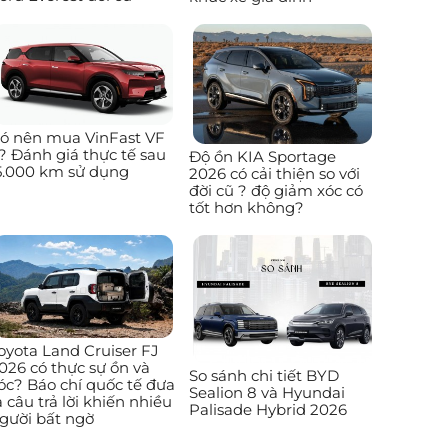
ó nên mua VinFast VF
? Đánh giá thực tế sau
Độ ồn KIA Sportage
5.000 km sử dụng
2026 có cải thiện so với
đời cũ ? độ giảm xóc có
tốt hơn không?
oyota Land Cruiser FJ
026 có thực sự ồn và
So sánh chi tiết BYD
óc? Báo chí quốc tế đưa
Sealion 8 và Hyundai
a câu trả lời khiến nhiều
Palisade Hybrid 2026
gười bất ngờ