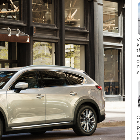
V
k
t
x
q
n
ý
C
S
P
C
F