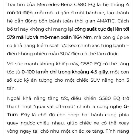
Trái tim của Mercedes-Benz G580 EQ là hệ thống
4
mô-tơ điện
, mỗi mô-tơ gắn ở một bánh xe, tạo thành
hệ dẫn động bốn bánh toàn thời gian 4MATIC. Cách
bố trí này không chỉ mang lại
công suất cực đại lên tới
579 mã lực và mô-men xoắn 1164 Nm
, mà còn giúp xe
có khả năng kiểm soát lực kéo chính xác từng bánh –
điều không nhiều mẫu SUV điện có thể làm được.
Với sức mạnh khủng khiếp này, G580 EQ có thể tăng
tốc từ
0–100 km/h chỉ trong khoảng 4,5 giây
, một con
số cực kỳ ấn tượng cho một chiếc SUV nặng hơn 3
tấn.
Ngoài khả năng tăng tốc, điều khiến G580 EQ trở
thành một “quái vật off-road” chính là công nghệ
G-
Turn
. Đây là chế độ cho phép hai bánh cùng phía
quay ngược chiều nhau, giúp chiếc xe có thể xoay
vòng ngay tại chỗ như một chiếc xe tăng. Tính năng