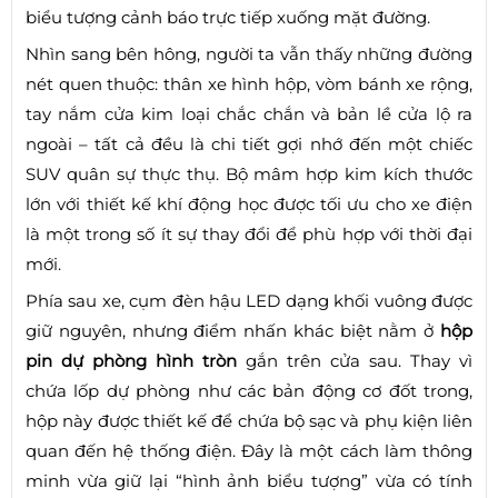
biểu tượng cảnh báo trực tiếp xuống mặt đường.
Nhìn sang bên hông, người ta vẫn thấy những đường
nét quen thuộc: thân xe hình hộp, vòm bánh xe rộng,
tay nắm cửa kim loại chắc chắn và bản lề cửa lộ ra
ngoài – tất cả đều là chi tiết gợi nhớ đến một chiếc
SUV quân sự thực thụ. Bộ mâm hợp kim kích thước
lớn với thiết kế khí động học được tối ưu cho xe điện
là một trong số ít sự thay đổi để phù hợp với thời đại
mới.
Phía sau xe, cụm đèn hậu LED dạng khối vuông được
giữ nguyên, nhưng điểm nhấn khác biệt nằm ở
hộp
pin dự phòng hình tròn
gắn trên cửa sau. Thay vì
chứa lốp dự phòng như các bản động cơ đốt trong,
hộp này được thiết kế để chứa bộ sạc và phụ kiện liên
quan đến hệ thống điện. Đây là một cách làm thông
minh vừa giữ lại “hình ảnh biểu tượng” vừa có tính