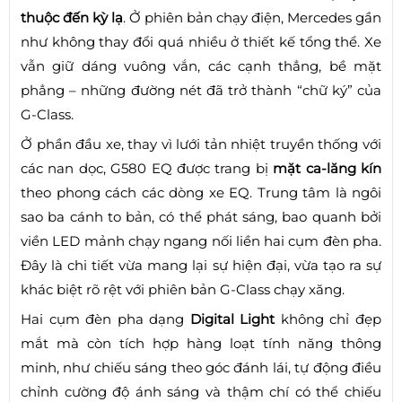
thuộc đến kỳ lạ
. Ở phiên bản chạy điện, Mercedes gần
như không thay đổi quá nhiều ở thiết kế tổng thể. Xe
vẫn giữ dáng vuông vắn, các cạnh thẳng, bề mặt
phẳng – những đường nét đã trở thành “chữ ký” của
G-Class.
Ở phần đầu xe, thay vì lưới tản nhiệt truyền thống với
các nan dọc, G580 EQ được trang bị
mặt ca-lăng kín
theo phong cách các dòng xe EQ. Trung tâm là ngôi
sao ba cánh to bản, có thể phát sáng, bao quanh bởi
viền LED mảnh chạy ngang nối liền hai cụm đèn pha.
Đây là chi tiết vừa mang lại sự hiện đại, vừa tạo ra sự
khác biệt rõ rệt với phiên bản G-Class chạy xăng.
Hai cụm đèn pha dạng
Digital Light
không chỉ đẹp
mắt mà còn tích hợp hàng loạt tính năng thông
minh, như chiếu sáng theo góc đánh lái, tự động điều
chỉnh cường độ ánh sáng và thậm chí có thể chiếu