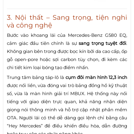
3. Nội thất – Sang trọng, tiện nghi
và công nghệ
Bước vào khoang lái của Mercedes-Benz G580 EQ,
cảm giác đầu tiên chính là sự
sang trọng tuyệt đối
.
Không gian bên trong được bọc kín bởi da cao cấp, ốp
gỗ open-pore hoặc sợi carbon tùy chọn, đi kèm các
chi tiết kim loại bóng tạo điểm nhấn.
Trung tâm bảng táp-lô là
cụm đôi màn hình 12,3 inch
được nối liền, vừa đóng vai trò bảng đồng hồ kỹ thuật
số, vừa là màn hình giải trí MBUX. Hệ thống này nổi
tiếng với giao diện trực quan, khả năng nhận diện
giọng nói thông minh và hỗ trợ cập nhật phần mềm
OTA. Người lái có thể dễ dàng gọi lệnh chỉ bằng câu
“Hey Mercedes” để điều khiển điều hòa, dẫn đường
hoặc truy cập các chức năng khác.