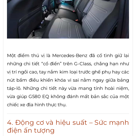
Một điểm thú vị là Mercedes-Benz đã cố tình giữ lại
những chi tiết “cổ điển” trên G-Class, chẳng hạn như
vị trí ngồi cao, tay nắm kim loại trước ghế phụ hay các
nút bấm điều khiển khóa vi sai nằm ngay giữa bảng
táp-lô. Những chi tiết này vừa mang tính hoài niệm,
vừa giúp G580 EQ không đánh mất bản sắc của một
chiếc xe địa hình thực thụ.
4. Động cơ và hiệu suất – Sức mạnh
điện ấn tượng