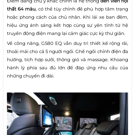
Điểm đáng chú ý khác chính là hệ thống
đèn viền nội
thất 64 màu
, có thể tùy chỉnh để phù hợp tâm trạng
hoặc phong cách của chủ nhân. Khi lái xe ban đêm,
hiệu ứng ánh sáng kết hợp cùng sự yên tĩnh từ hệ
truyền động điện mang lại cảm giác cực kỳ thư giãn.
Về công năng, G580 EQ vẫn duy trì thiết kế rộng rãi,
thoải mái cho cả 5 người ngồi. Ghế ngồi chỉnh điện đa
hướng, tích hợp sưởi, thông gió và massage. Khoang
hành lý phía sau đủ lớn để đáp ứng nhu cầu của
những chuyến đi dài.