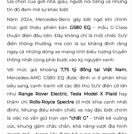
lựa chọn của giới nhà giàu, người nổi tiếng và những
tín đồ đam mê sự khác biệt.
Năm 2024, Mercedes-Benz gây bất ngờ khi chính
thức giới thiệu phiên bản
G580 EQ
– mẫu G-Class
thuần điện đầu tiên. Đây không chỉ là một chiếc SUV
điện thông thường, mà còn là sự khẳng định rằng
ngay cả những dòng xe mang tính biểu tượng truyền
thống nhất cũng phải bước vào kỷ nguyên xanh.
Với mức giá khoảng
7,75 tỷ đồng tại Việt Nam
,
Mercedes-AMG G580 EQ được định vị ở phân khúc
siêu sang, cạnh tranh với các đối thủ SUV điện cỡ lớn
như
Range Rover Electric
,
Tesla Model X Plaid
hay
thậm chí
Rolls-Royce Spectre
(ở một khía cạnh nhất
định). Nhưng điều khiến chiếc xe này đặc biệt chính
là việc nó vẫn giữ trọn vẹn
“chất G”
– thiết kế vuông
vức, khung gầm chắc chắn, khả năng vượt địa hình