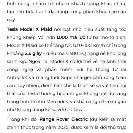
tính riêng, nhắm tới nhóm khách hàng khác nhau,
tạo nên bức tranh đa dạng trong phân khúc cao cấp
này.
Tesla Model X Plaid
nổi bật nhờ hiệu suất tăng tốc
khủng khiếp. Với hơn
1.000 mã lực
từ ba mô-tơ điện,
Model X Plaid có thể tăng tốc từ 0–100 km/h chỉ trong
khoảng
2,6 giây
– điều mà G580 EQ nặng nề khó lòng
sánh kịp. Ngoài ra, Model X có lợi thế về hệ sinh thái
công nghệ và phần mềm, với hệ thống tự lái
Autopilot và mạng lưới Supercharger phủ rộng toàn
cầu. Tuy nhiên, điểm hạn chế là thiết kế và vật liệu nội
thất của Tesla thường bị đánh giá không đạt độ sang
trọng tinh tế như Mercedes, và khả năng off-road gần
như không đáng kể so với G-Class.
Trong khi đó,
Range Rover Electric
(dự kiến ra mắt
chính thức trong năm 2025) được xem là đối thủ trực