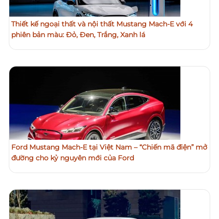
Thiết kế ngoại thất và nội thất Mustang Mach-E với 4
phiên bản màu: Đỏ, Đen, Trắng, Xanh lá
Ford Mustang Mach-E tại Việt Nam – “Chiến mã điện” mở
đường cho kỷ nguyên mới của Ford