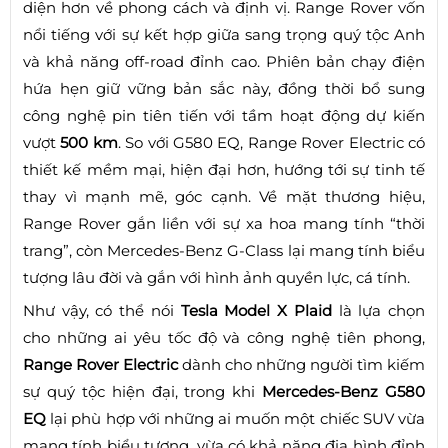
diện hơn về phong cách và định vị. Range Rover vốn
nổi tiếng với sự kết hợp giữa sang trọng quý tộc Anh
và khả năng off-road đỉnh cao. Phiên bản chạy điện
hứa hẹn giữ vững bản sắc này, đồng thời bổ sung
công nghệ pin tiên tiến với tầm hoạt động dự kiến
vượt
500 km
. So với G580 EQ, Range Rover Electric có
thiết kế mềm mại, hiện đại hơn, hướng tới sự tinh tế
thay vì mạnh mẽ, góc cạnh. Về mặt thương hiệu,
Range Rover gắn liền với sự xa hoa mang tính “thời
trang”, còn Mercedes-Benz G-Class lại mang tính biểu
tượng lâu đời và gắn với hình ảnh quyền lực, cá tính.
Như vậy, có thể nói
Tesla Model X Plaid
là lựa chọn
cho những ai yêu tốc độ và công nghệ tiên phong,
Range Rover Electric
dành cho những người tìm kiếm
sự quý tộc hiện đại, trong khi
Mercedes-Benz G580
EQ
lại phù hợp với những ai muốn một chiếc SUV vừa
mang tính biểu tượng, vừa có khả năng địa hình đỉnh