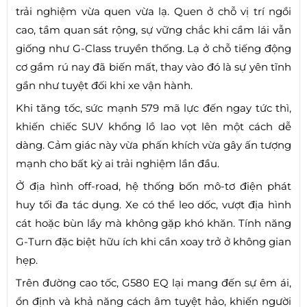
trải nghiệm vừa quen vừa lạ. Quen ở chỗ vị trí ngồi
cao, tầm quan sát rộng, sự vững chắc khi cầm lái vẫn
giống như G-Class truyền thống. Lạ ở chỗ tiếng động
cơ gầm rú nay đã biến mất, thay vào đó là sự yên tĩnh
gần như tuyệt đối khi xe vận hành.
Khi tăng tốc, sức mạnh 579 mã lực đến ngay tức thì,
khiến chiếc SUV khổng lồ lao vọt lên một cách dễ
dàng. Cảm giác này vừa phấn khích vừa gây ấn tượng
mạnh cho bất kỳ ai trải nghiệm lần đầu.
Ở địa hình off-road, hệ thống bốn mô-tơ điện phát
huy tối đa tác dụng. Xe có thể leo dốc, vượt địa hình
cát hoặc bùn lầy mà không gặp khó khăn. Tính năng
G-Turn đặc biệt hữu ích khi cần xoay trở ở không gian
hẹp.
Trên đường cao tốc, G580 EQ lại mang đến sự êm ái,
ổn định và khả năng cách âm tuyệt hảo, khiến người