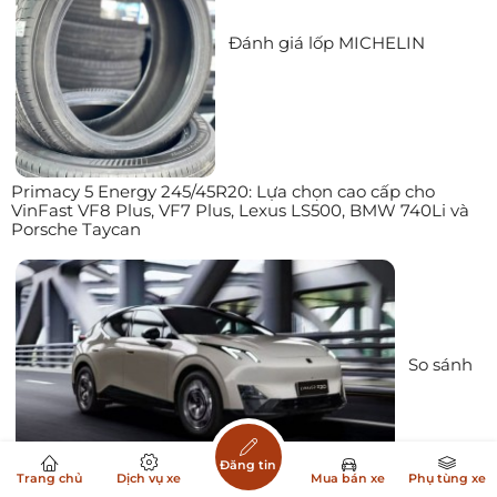
Đánh giá lốp MICHELIN
Primacy 5 Energy 245/45R20: Lựa chọn cao cấp cho
VinFast VF8 Plus, VF7 Plus, Lexus LS500, BMW 740Li và
Porsche Taycan
So sánh
Đăng tin
Trang chủ
Dịch vụ xe
Mua bán xe
Phụ tùng xe
chi tiết Lynk & Co 02 và Subaru Crosstrek 2026: SUV điện