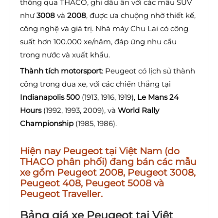
thông qua THACO, ghi dấu ấn với các mẫu SUV
như
3008
và
2008
, được ưa chuộng nhờ thiết kế,
công nghệ và giá trị. Nhà máy Chu Lai có công
suất hơn 100.000 xe/năm, đáp ứng nhu cầu
trong nước và xuất khẩu.
Thành tích motorsport
: Peugeot có lịch sử thành
công trong đua xe, với các chiến thắng tại
Indianapolis 500
(1913, 1916, 1919),
Le Mans 24
Hours
(1992, 1993, 2009), và
World Rally
Championship
(1985, 1986).
Hiện nay Peugeot tại Việt Nam (do
THACO phân phối) đang bán các mẫu
xe gồm
Peugeot 2008, Peugeot 3008,
Peugeot 408, Peugeot 5008 và
Peugeot Traveller
.
Bảng giá xe Peugeot tại Việt