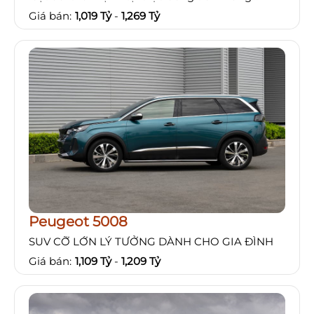
Giá bán:
1,019 Tỷ
-
1,269 Tỷ
Peugeot 5008
SUV CỠ LỚN LÝ TƯỞNG DÀNH CHO GIA ĐÌNH
Giá bán:
1,109 Tỷ
-
1,209 Tỷ