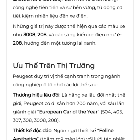
công nghệ tiên tiến và sự bền vững, từ động cơ
tiết kiệm nhiên liệu đến xe điện.
Những giá trị này được thể hiện qua các mẫu xe
như
3008
,
208
, và các sáng kiến xe điện như
e-
208
, hướng đến một tương lai xanh.
Ưu Thế Trên Thị Trường
Peugeot duy trì vị thế cạnh tranh trong ngành
công nghiệp ô tô nhờ các lợi thế sau:
Thương hiệu lâu đời
: Là hãng xe lâu đời nhất thế
giới, Peugeot có di sản hơn 200 năm, với sáu lần
giành giải “
European Car of the Year
” (504, 405,
307, 308, 3008, 208).
Thiết kế độc đáo
: Ngôn ngữ thiết kế “
Feline
Aesthetics
” (thẩm mỹ mèo lớn) với lưới tản nhiệt