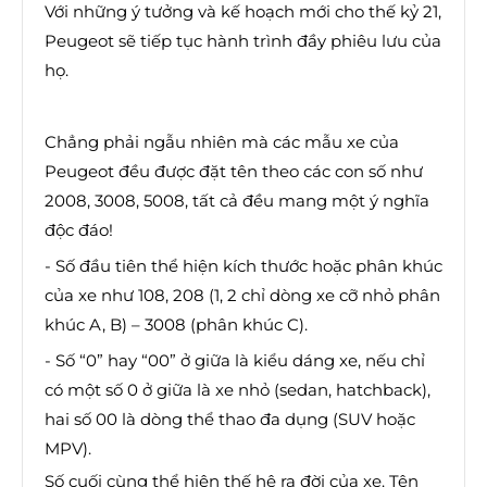
Với những ý tưởng và kế hoạch mới cho thế kỷ 21,
Peugeot sẽ tiếp tục hành trình đầy phiêu lưu của
họ.
Chẳng phải ngẫu nhiên mà các mẫu xe của
Peugeot đều được đặt tên theo các con số như
2008, 3008, 5008, tất cả đều mang một ý nghĩa
độc đáo!
- Số đầu tiên thể hiện kích thước hoặc phân khúc
của xe như 108, 208 (1, 2 chỉ dòng xe cỡ nhỏ phân
khúc A, B) – 3008 (phân khúc C).
- Số “0” hay “00” ở giữa là kiểu dáng xe, nếu chỉ
có một số 0 ở giữa là xe nhỏ (sedan, hatchback),
hai số 00 là dòng thể thao đa dụng (SUV hoặc
MPV).
Số cuối cùng thể hiện thế hệ ra đời của xe. Tên