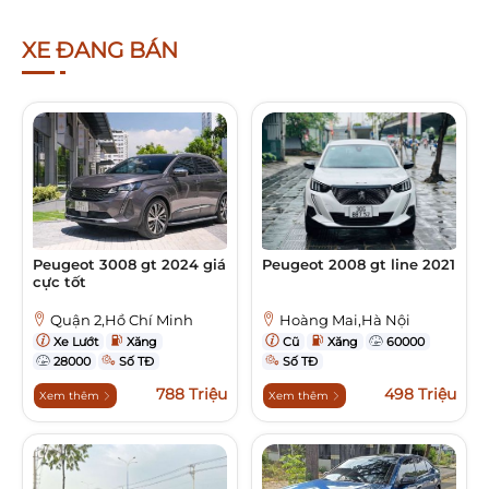
XE ĐANG BÁN
Peugeot 3008 gt 2024 giá
Peugeot 2008 gt line 2021
cực tốt
Quận 2,Hồ Chí Minh
Hoàng Mai,Hà Nội
Xe Lướt
Xăng
Cũ
Xăng
60000
28000
Số TĐ
Số TĐ
788 Triệu
498 Triệu
Xem thêm
Xem thêm