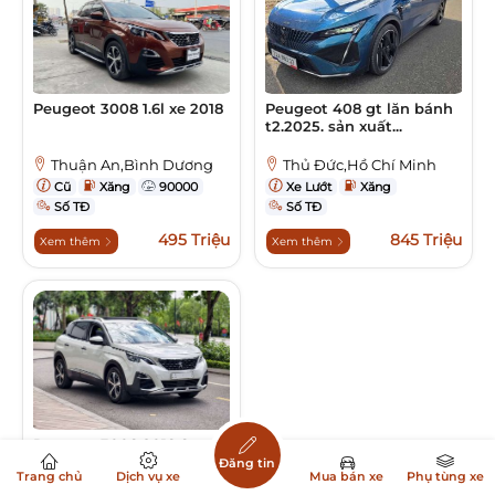
Peugeot 3008 1.6l xe 2018
Peugeot 408 gt lăn bánh
t2.2025. sản xuất...
Thuận An,Bình Dương
Thủ Đức,Hồ Chí Minh
Cũ
Xăng
90000
Xe Lướt
Xăng
Số TĐ
Số TĐ
495 Triệu
845 Triệu
Xem thêm
Xem thêm
Peugeot 3008 2018 8 vạn
vô địch về giá...
Đăng tin
Trang chủ
Dịch vụ xe
Mua bán xe
Phụ tùng xe