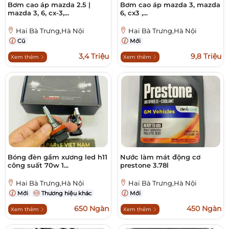
Bơm cao áp mazda 2.5 |
Bơm cao áp mazda 3, mazda
mazda 3, 6, cx-3,...
6, cx3 ,...
Hai Bà Trưng,Hà Nội
Hai Bà Trưng,Hà Nội
Cũ
Mới
3,4 Triệu
9,8 Triệu
Xem thêm
Xem thêm
Bóng đèn gầm xương led h11
Nước làm mát động cơ
công suất 70w 1...
prestone 3.78l
Hai Bà Trưng,Hà Nội
Hai Bà Trưng,Hà Nội
Mới
Thương hiệu khác
Mới
650 Ngàn
450 Ngàn
Xem thêm
Xem thêm