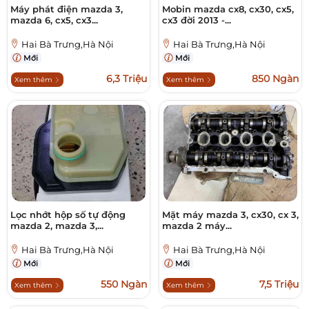
Máy phát điện mazda 3,
Mobin mazda cx8, cx30, cx5,
mazda 6, cx5, cx3...
cx3 đời 2013 -...
Hai Bà Trưng,Hà Nội
Hai Bà Trưng,Hà Nội
Mới
Mới
6,3 Triệu
850 Ngàn
Xem thêm
Xem thêm
Lọc nhớt hộp số tự động
Mặt máy mazda 3, cx30, cx 3,
mazda 2, mazda 3,...
mazda 2 máy...
Hai Bà Trưng,Hà Nội
Hai Bà Trưng,Hà Nội
Mới
Mới
550 Ngàn
7,5 Triệu
Xem thêm
Xem thêm