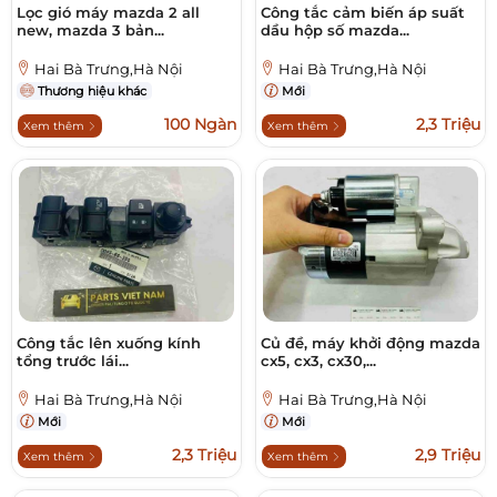
Lọc gió máy mazda 2 all
Công tắc cảm biến áp suất
new, mazda 3 bản...
dầu hộp số mazda...
Hai Bà Trưng,Hà Nội
Hai Bà Trưng,Hà Nội
Thương hiệu khác
Mới
100 Ngàn
2,3 Triệu
Xem thêm
Xem thêm
Công tắc lên xuống kính
Củ đề, máy khởi động mazda
tổng trước lái...
cx5, cx3, cx30,...
Hai Bà Trưng,Hà Nội
Hai Bà Trưng,Hà Nội
Mới
Mới
2,3 Triệu
2,9 Triệu
Xem thêm
Xem thêm