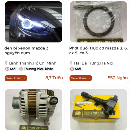
đèn bi xenon mazda 3
Phớt đuôi trục cơ mazda 3, 6,
nguyên cụm
cx-5, cx-3...
Bình Thạnh,Hồ Chí Minh
Hai Bà Trưng,Hà Nội
Mới
Thương hiệu khác
Mới
8,7 Triệu
550 Ngàn
Xem thêm
Xem thêm