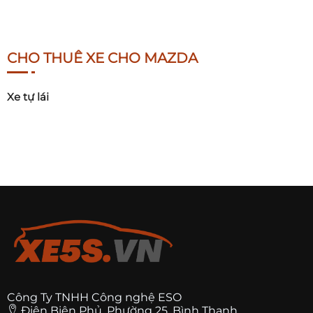
CHO THUÊ XE CHO MAZDA
Xe tự lái
Công Ty TNHH Công nghệ ESO
Điện Biên Phủ, Phường 25, Bình Thạnh