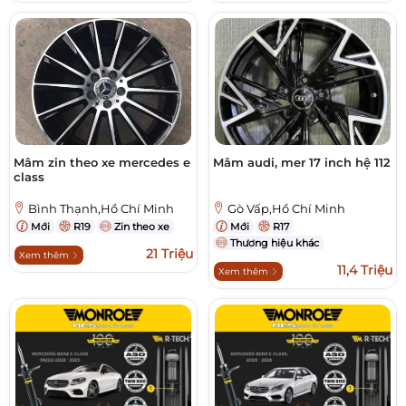
Mâm zin theo xe mercedes e
Mâm audi, mer 17 inch hệ 112
class
Bình Thạnh,Hồ Chí Minh
Gò Vấp,Hồ Chí Minh
Mới
R19
Zin theo xe
Mới
R17
Thương hiệu khác
21 Triệu
Xem thêm
11,4 Triệu
Xem thêm