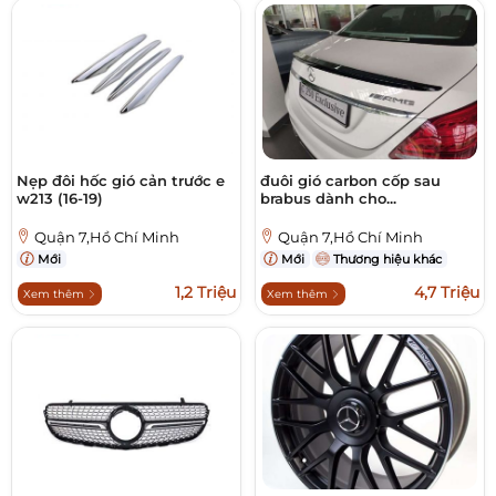
Nẹp đôi hốc gió cản trước e
đuôi gió carbon cốp sau
w213 (16-19)
brabus dành cho...
Quận 7,Hồ Chí Minh
Quận 7,Hồ Chí Minh
Mới
Mới
Thương hiệu khác
1,2 Triệu
4,7 Triệu
Xem thêm
Xem thêm