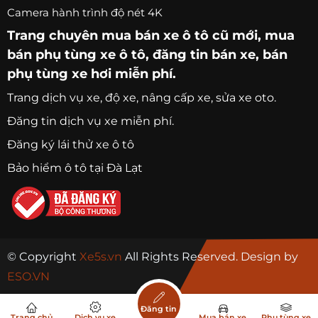
Camera hành trình độ nét 4K
Trang chuyên
mua bán xe ô tô
cũ mới,
mua
bán phụ tùng xe ô tô
, đăng tin bán xe, bán
phụ tùng xe hơi miễn phí.
Trang
dịch vụ xe
, độ xe, nâng cấp xe, sửa xe oto.
Đăng tin dịch vụ xe miễn phí.
Đăng ký lái thử xe ô tô
Bảo hiểm ô tô tại Đà Lạt
© Copyright
Xe5s.vn
All Rights Reserved. Design by
ESO.VN
Đăng tin
Trang chủ
Dịch vụ xe
Mua bán xe
Phụ tùng xe