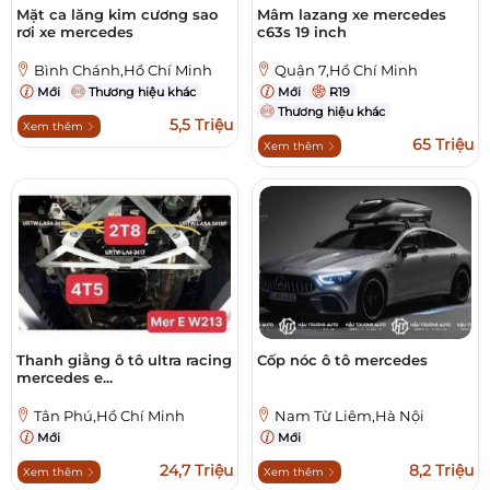
Mặt ca lăng kim cương sao
Mâm lazang xe mercedes
rơi xe mercedes
c63s 19 inch
Bình Chánh,Hồ Chí Minh
Quận 7,Hồ Chí Minh
Mới
Thương hiệu khác
Mới
R19
Thương hiệu khác
5,5 Triệu
Xem thêm
65 Triệu
Xem thêm
Thanh giằng ô tô ultra racing
Cốp nóc ô tô mercedes
mercedes e...
Tân Phú,Hồ Chí Minh
Nam Từ Liêm,Hà Nội
Mới
Mới
24,7 Triệu
8,2 Triệu
Xem thêm
Xem thêm