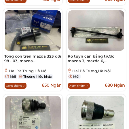
Tổng côn trên mazda 323 đời
Rô tuyn cân bằng trước
98 - 03, mazda...
mazda 3, mazda 6,...
Hai Bà Trưng,Hà Nội
Hai Bà Trưng,Hà Nội
Mới
Thương hiệu khác
Mới
650 Ngàn
680 Ngàn
Xem thêm
Xem thêm