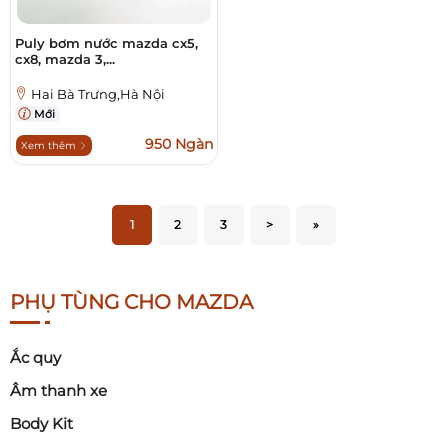
Puly bơm nước mazda cx5,
cx8, mazda 3,...
Hai Bà Trưng,Hà Nội
Mới
950 Ngàn
Xem thêm
1
2
3
>
»
PHỤ TÙNG CHO MAZDA
Ắc quy
Âm thanh xe
Body Kit