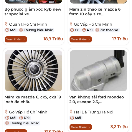
Bộ phuộc giảm xóc kyb new
Mâm zin tháo xe mazda 6
sr special xe...
form 10 cây size...
Quận 1,Hồ Chí Minh
Gò Vấp,Hồ Chí Minh
Mới
Thương hiệu khác
Cũ
R19
Zin theo xe
18,9 Triệu
17 Triệu
Xem thêm
Xem thêm
Mâm xe mazda 6, cx5, cx8 19
Van không tải ford mondeo
inch đa chấu
2.0, escape 2.3,...
Gò Vấp,Hồ Chí Minh
Hai Bà Trưng,Hà Nội
Mới
R19
Mới
Thương hiệu khác
3,2 Triệu
Xem thêm