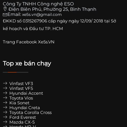
Công Ty TNHH Công nghệ ESO
Điện Biên Phủ, Phường 25, Bình Thạnh
Email:
xe5s.vn@gmail.com
ĐKKD số
0315267906
cấp ngày ngày 12/09/ 2018 tại Sở
kế hoạch và Đầu tư TP. HCM
Trang
Facebook Xe5s.VN
Top xe bán chạy
Vinfast VF3
Vinfast VF5
Hyundai Accent
Toyota Vios
Kia Sonet
Huyndai Creta
Toyota Corolla Cross
Ford Everest
Mazda CX-5
Honda HR-V