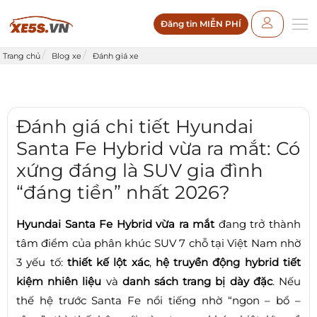
Đăng tin MIỄN PHÍ
Trang chủ
Blog xe
Đánh giá xe
Đánh giá chi tiết Hyundai
Santa Fe Hybrid vừa ra mắt: Có
xứng đáng là SUV gia đình
“đáng tiền” nhất 2026?
Hyundai Santa Fe Hybrid vừa ra mắt
đang trở thành
tâm điểm của phân khúc SUV 7 chỗ tại Việt Nam nhờ
3 yếu tố:
thiết kế lột xác
,
hệ truyền động hybrid tiết
kiệm nhiên liệu
và
danh sách trang bị dày đặc
. Nếu
thế hệ trước Santa Fe nổi tiếng nhờ “ngon – bổ –