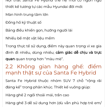
Nội thất Santa Fe Hybrid thế hệ mới có ngôn ngữ
thiết kế tương tự các mẫu Hyundai đời mới:
Màn hình trung tâm lớn
Đồng hồ kỹ thuật số
Bảng điều khiển gọn, hướng người lái
Nhiều bề mặt vật liệu mềm
Trong thực tế sử dụng, điểm này quan trọng vì xe gia
đình đi nhiều, dùng nhiều;
cảm giác dễ chịu và trực
quan
quan trọng hơn “màu mè”.
2.2 Không gian hàng ghế: điểm
mạnh thật sự của Santa Fe Hybrid
Santa Fe Hybrid thuộc nhóm SUV 7 chỗ “rộng rãi
đáng kể” trong phân khúc. Thiết kế vuông giúp:
Hàng ghế 2 ngồi thoải mái, trần cao
Hàng ghế 3 dễ sử dụng hơn (dù vẫn phù hợp trẻ em/