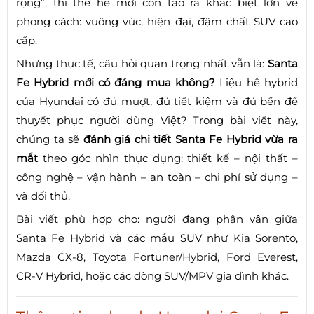
rộng”, thì thế hệ mới còn tạo ra khác biệt lớn về
phong cách: vuông vức, hiện đại, đậm chất SUV cao
cấp.
Nhưng thực tế, câu hỏi quan trọng nhất vẫn là:
Santa
Fe Hybrid mới có đáng mua không?
Liệu hệ hybrid
của Hyundai có đủ mượt, đủ tiết kiệm và đủ bền để
thuyết phục người dùng Việt? Trong bài viết này,
chúng ta sẽ
đánh giá chi tiết Santa Fe Hybrid vừa ra
mắt
theo góc nhìn thực dụng: thiết kế – nội thất –
công nghệ – vận hành – an toàn – chi phí sử dụng –
và đối thủ.
Bài viết phù hợp cho: người đang phân vân giữa
Santa Fe Hybrid và các mẫu SUV như Kia Sorento,
Mazda CX-8, Toyota Fortuner/Hybrid, Ford Everest,
CR-V Hybrid, hoặc các dòng SUV/MPV gia đình khác.