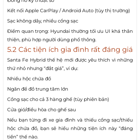
Đồng hồ kỹ thuật số
Kết nối Apple CarPlay / Android Auto (tùy thị trường)
Sạc không dây, nhiều cổng sạc
Điểm quan trọng: Hyundai thường tối ưu UI khá thân
thiện, phù hợp người dùng phổ thông.
5.2 Các tiện ích gia đình rất đáng giá
Santa Fe Hybrid thế hệ mới được yêu thích vì những
thứ nhỏ nhưng “đắt giá”, ví dụ:
Nhiều hộc chứa đồ
Ngăn để đồ trung tâm lớn
Cổng sạc cho cả 3 hàng ghế (tùy phiên bản)
Cửa gió/điều hòa cho ghế sau
Nếu bạn từng đi xe gia đình và thiếu cổng sạc/thiếu
hộc chứa đồ, bạn sẽ hiểu những tiện ích này “đáng
tiền” thế nào.