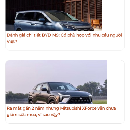
Đánh giá chi tiết BYD M9: Có phù hợp với nhu cầu người
Việt?
Ra mắt gần 2 năm nhưng Mitsubishi XForce vẫn chưa
giảm sức mua, vì sao vậy?