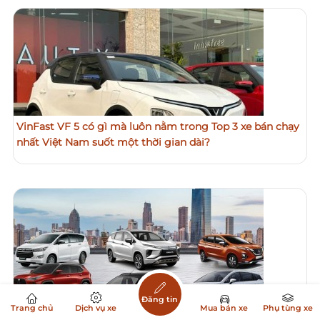
VinFast VF 5 có gì mà luôn nằm trong Top 3 xe bán chạy
nhất Việt Nam suốt một thời gian dài?
Đăng tin
Mitsubishi Xpander, Toyota Yaris cross, BYD M6, Hyundai
Trang chủ
Dịch vụ xe
Mua bán xe
Phụ tùng xe