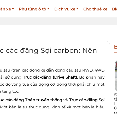
án xe
Phụ tùng ô tô
Dịch vụ xe
Cho thuê xe
Bl
B
c các đăng Sợi carbon: Nên
cầu sau (trên các dòng xe dẫn động cầu sau RWD, 4WD
hải sử dụng
Trục các-đăng (Drive Shaft)
. Bộ phận này
tốc độ vòng tua của động cơ, đồng thời phải chịu một
 tăng tốc.
Đ
t
ục các-đăng Thép truyền thống
và
Trục các-đăng Sợi
L
: Một bên là sự thực dụng, kinh tế và một bên là hiệu
8
c