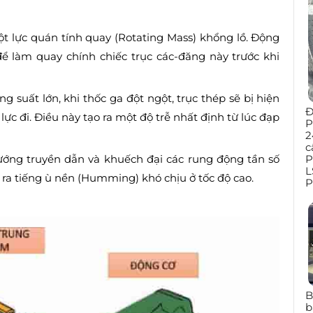
ột lực quán tính quay (Rotating Mass) khổng lồ. Động
ể làm quay chính chiếc trục các-đăng này trước khi
g suất lớn, khi thốc ga đột ngột, trục thép sẽ bị hiện
Đ
lực đi. Điều này tạo ra một độ trễ nhất định từ lúc đạp
P
2
c
P
ướng truyền dẫn và khuếch đại các rung động tần số
L
y ra tiếng ù nền (Humming) khó chịu ở tốc độ cao.
P
B
b