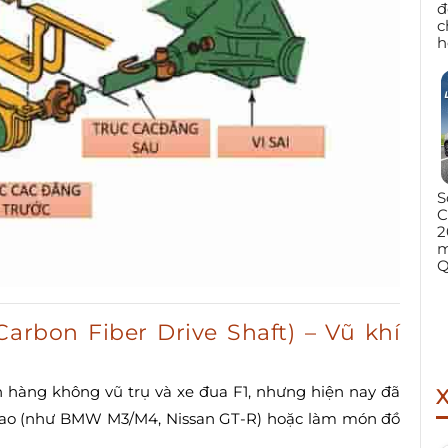
đ
c
h
S
C
2
m
Q
Carbon Fiber Drive Shaft) – Vũ khí
 hàng không vũ trụ và xe đua F1, nhưng hiện nay đã
g cao (như BMW M3/M4, Nissan GT-R) hoặc làm món đồ