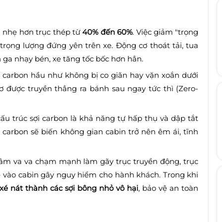
 nhẹ hơn trục thép từ
40% đến 60%
. Việc giảm "trọng
 trọng lượng đứng yên trên xe. Động cơ thoát tải, tua
 ga nhạy bén, xe tăng tốc bốc hơn hẳn.
 carbon hầu như không bị co giãn hay vặn xoắn dưới
 được truyền thẳng ra bánh sau ngay tức thì (Zero-
ấu trúc sợi carbon là khả năng tự hấp thụ và dập tắt
c carbon sẽ biến không gian cabin trở nên êm ái, tĩnh
đâm va va chạm mạnh làm gãy trục truyền động, trục
e vào cabin gây nguy hiểm cho hành khách. Trong khi
 xé nát thành các sợi bông nhỏ vô hại
, bảo vệ an toàn