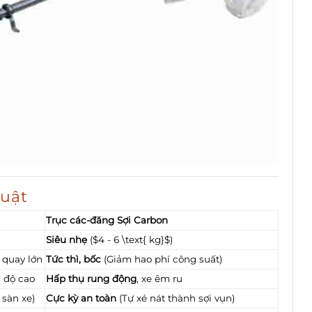
huật
Trục các-đăng Sợi Carbon
Siêu nhẹ
($4 - 6 \text{ kg}$)
 quay lớn
Tức thì, bốc
(Giảm hao phí công suất)
 độ cao
Hấp thụ rung động
, xe êm ru
sàn xe)
Cực kỳ an toàn
(Tự xé nát thành sợi vụn)