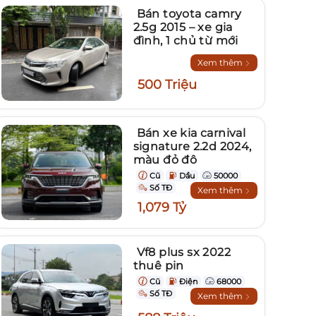
Bán toyota camry
2.5g 2015 – xe gia
đình, 1 chủ từ mới
Xem thêm
500 Triệu
Bán xe kia carnival
signature 2.2d 2024,
màu đỏ đô
Cũ
Dầu
50000
Số TĐ
Xem thêm
1,079 Tỷ
Vf8 plus sx 2022
thuê pin
Cũ
Điện
68000
Số TĐ
Xem thêm