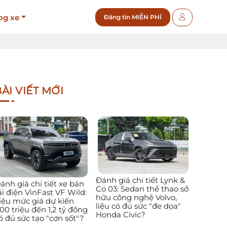
og xe
Đăng tin MIỄN PHÍ
ÀI VIẾT MỚI
Đánh giá chi tiết Lynk &
ánh giá chi tiết xe bán
Co 03: Sedan thể thao sở
ải điện VinFast VF Wild:
hữu công nghệ Volvo,
iệu mức giá dự kiến
liệu có đủ sức "đe dọa"
00 triệu đến 1,2 tỷ đồng
Honda Civic?
ó đủ sức tạo "cơn sốt"?