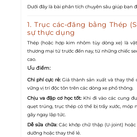
Dưới đây là bài phân tích chuyên sâu giúp bạn 
1. Trục các-đăng bằng Thép (S
sự thực dụng
Thép (hoặc hợp kim nhôm tùy dòng xe) là vật
thương mại từ trước đến nay, từ những chiếc s
cao.
Ưu điểm:
Chi phí cực rẻ:
Giá thành sản xuất và thay thế c
vững vị trí độc tôn trên các dòng xe phổ thông.
Chịu va đập cơ học tốt:
Khi đi vào các cung đư
quẹt trúng, trục thép có thể bị trầy xước, mó
gãy ngay lập tức.
Dễ sửa chữa:
Các khớp chữ thập (U-joint) hoặc 
dưỡng hoặc thay thế lẻ.