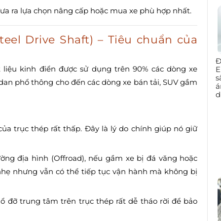
đưa ra lựa chọn nâng cấp hoặc mua xe phù hợp nhất.
teel Drive Shaft) – Tiêu chuẩn của
Đ
 liệu kinh điển được sử dụng trên 90% các dòng xe
E
s
edan phổ thông cho đến các dòng xe bán tải, SUV gầm
á
d
ủa trục thép rất thấp. Đây là lý do chính giúp nó giữ
ờng địa hình (Offroad), nếu gầm xe bị đá văng hoặc
p nhẹ nhưng vẫn có thể tiếp tục vận hành mà không bị
ổ đỡ trung tâm trên trục thép rất dễ tháo rời để bảo