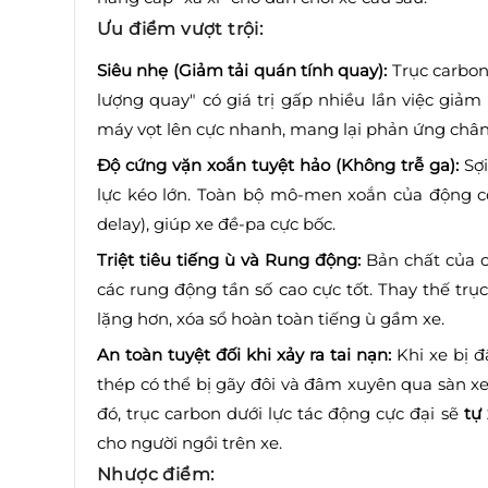
Ưu điểm vượt trội:
Siêu nhẹ (Giảm tải quán tính quay):
Trục carbon
lượng quay" có giá trị gấp nhiều lần việc giảm
máy vọt lên cực nhanh, mang lại phản ứng chân
Độ cứng vặn xoắn tuyệt hảo (Không trễ ga):
Sợi
lực kéo lớn. Toàn bộ mô-men xoắn của động cơ
delay), giúp xe đề-pa cực bốc.
Triệt tiêu tiếng ù và Rung động:
Bản chất của c
các rung động tần số cao cực tốt. Thay thế trụ
lặng hơn, xóa sổ hoàn toàn tiếng ù gầm xe.
An toàn tuyệt đối khi xảy ra tai nạn:
Khi xe bị 
thép có thể bị gãy đôi và đâm xuyên qua sàn x
đó, trục carbon dưới lực tác động cực đại sẽ
tự
cho người ngồi trên xe.
Nhược điểm: