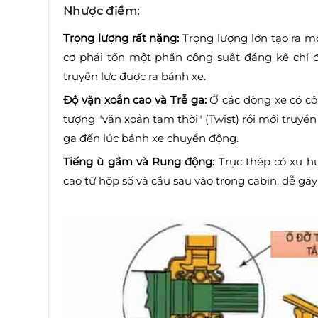
Nhược điểm:
Trọng lượng rất nặng:
Trọng lượng lớn tạo ra m
cơ phải tốn một phần công suất đáng kể chỉ đ
truyền lực được ra bánh xe.
Độ vặn xoắn cao và Trễ ga:
Ở các dòng xe có côn
tượng "vặn xoắn tạm thời" (Twist) rồi mới truyền 
ga đến lúc bánh xe chuyển động.
Tiếng ù gầm và Rung động:
Trục thép có xu h
cao từ hộp số và cầu sau vào trong cabin, dễ gâ