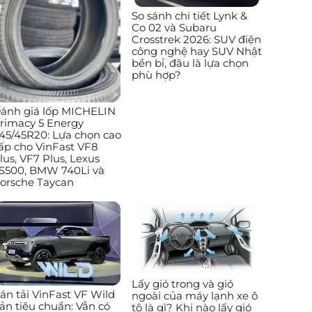
So sánh chi tiết Lynk &
Co 02 và Subaru
Crosstrek 2026: SUV điện
công nghệ hay SUV Nhật
bền bỉ, đâu là lựa chọn
phù hợp?
ánh giá lốp MICHELIN
rimacy 5 Energy
45/45R20: Lựa chọn cao
ấp cho VinFast VF8
lus, VF7 Plus, Lexus
S500, BMW 740Li và
orsche Taycan
Lấy gió trong và gió
án tải VinFast VF Wild
ngoài của máy lạnh xe ô
ản tiêu chuẩn: Vẫn có
tô là gì? Khi nào lấy gió