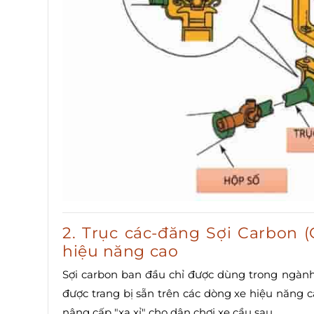
2. Trục các-đăng Sợi Carbon (
hiệu năng cao
Sợi carbon ban đầu chỉ được dùng trong ngành
được trang bị sẵn trên các dòng xe hiệu năn
nâng cấp "xa xỉ" cho dân chơi xe cầu sau.