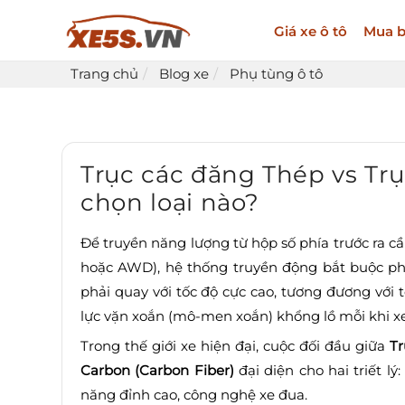
Giá xe ô tô
Mua b
Trang chủ
Blog xe
Phụ tùng ô tô
Trục các đăng Thép vs Trụ
chọn loại nào?
Để truyền năng lượng từ hộp số phía trước ra 
hoặc AWD), hệ thống truyền động bắt buộc p
phải quay với tốc độ cực cao, tương đương với 
lực vặn xoắn (mô-men xoắn) khổng lồ mỗi khi xe
Trong thế giới xe hiện đại, cuộc đối đầu giữa
Tr
Carbon (Carbon Fiber)
đại diện cho hai triết lý
năng đỉnh cao, công nghệ xe đua.