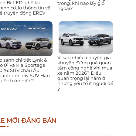
èn Bi-LED, ghế lái
trong, khi nào lấy gió
hỉnh cơ, lộ thông tin về
ngoài?
ệ truyền động EREV
Vì sao nhiều chuyên gia
o sánh chi tiết Lynk &
khuyên đừng quá quan
o 01 và Kia Sportage
tâm công nghệ khi mua
026: SUV châu Âu
xe năm 2026? Điều
ạnh mẽ hay SUV Hàn
quan trọng lại nằm ở
uốc toàn diện?
những yếu tố ít người để
ý
XE MỚI ĐĂNG BÁN