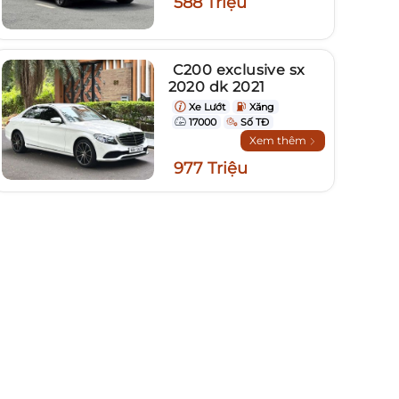
588 Triệu
C200 exclusive sx
2020 dk 2021
Xe Lướt
Xăng
17000
Số TĐ
Xem thêm
977 Triệu