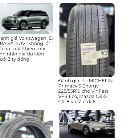
ánh giá Volkswagen ID.
RA 9X: SUV "khổng lồ"
ắp ra mắt khiến mọi
nh nhìn giá dự kiến
ưới 3 tỷ đồng
Đánh giá lốp MICHELIN
Primacy 5 Energy
225/55R19 cho VinFast
VF8 Eco, Mazda CX-5,
CX-8 và Mazda6