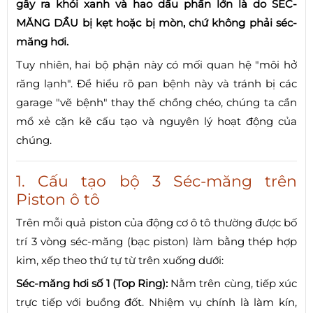
gây ra khói xanh và hao dầu phần lớn là do SÉC-
MĂNG DẦU bị kẹt hoặc bị mòn, chứ không phải séc-
măng hơi.
Tuy nhiên, hai bộ phận này có mối quan hệ "môi hở
răng lạnh". Để hiểu rõ pan bệnh này và tránh bị các
garage "vẽ bệnh" thay thế chồng chéo, chúng ta cần
mổ xẻ cặn kẽ cấu tạo và nguyên lý hoạt động của
chúng.
1. Cấu tạo bộ 3 Séc-măng trên
Piston ô tô
Trên mỗi quả piston của động cơ ô tô thường được bố
trí 3 vòng séc-măng (bạc piston) làm bằng thép hợp
kim, xếp theo thứ tự từ trên xuống dưới:
Séc-măng hơi số 1 (Top Ring):
Nằm trên cùng, tiếp xúc
trực tiếp với buồng đốt. Nhiệm vụ chính là làm kín,