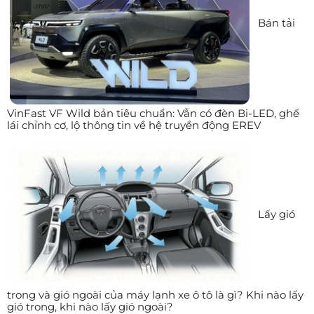
Bán tải
VinFast VF Wild bản tiêu chuẩn: Vẫn có đèn Bi-LED, ghế
lái chỉnh cơ, lộ thông tin về hệ truyền động EREV
Lấy gió
trong và gió ngoài của máy lạnh xe ô tô là gì? Khi nào lấy
gió trong, khi nào lấy gió ngoài?