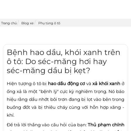
Trang chủ
Blog xe
Phụ tùng ô tô
Bệnh hao dầu, khói xanh trên
ô tô: Do séc-măng hơi hay
séc-măng dầu bị kẹt?
Hiện tượng ô tô bị
hao dầu động cơ
và
xả khói xanh
ở
ống xả là một "bệnh lý" cực kỳ nghiêm trọng. Nó báo
hiệu rằng dầu nhớt bôi trơn đang bị lọt vào bên trong
buồng đốt và bị thiêu cháy cùng với hỗn hợp xăng -
khí.
Để trả lời thẳng vào câu hỏi của bạn:
Thủ phạm chính