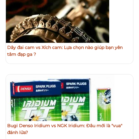
Dây đai cam vs Xích cam: Lựa chọn nào giúp bạn yên
tâm đạp ga ?
Bugi Denso Iridium vs NGK Iridium: Đâu mới là "vua"
đánh lửa?