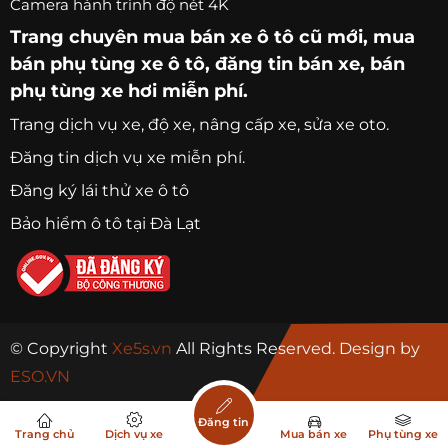
Camera hành trình độ nét 4K
Trang chuyên
mua bán xe ô tô
cũ mới,
mua
bán phụ tùng xe ô tô
, đăng tin bán xe, bán
phụ tùng xe hơi miễn phí.
Trang
dịch vụ xe
, độ xe, nâng cấp xe, sửa xe oto.
Đăng tin dịch vụ xe miễn phí.
Đăng ký lái thử xe ô tô
Bảo hiểm ô tô tại Đà Lạt
© Copyright
Xe5s.vn
All Rights Reserved. Design by
ESO.VN
Đăng tin
Trang chủ
Dịch vụ xe
Mua bán xe
Phụ tùng xe