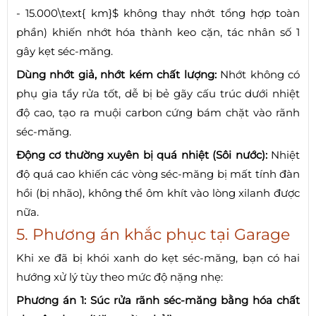
- 15.000\text{ km}$ không thay nhớt tổng hợp toàn
phần) khiến nhớt hóa thành keo cặn, tác nhân số 1
gây kẹt séc-măng.
Dùng nhớt giả, nhớt kém chất lượng:
Nhớt không có
phụ gia tẩy rửa tốt, dễ bị bẻ gãy cấu trúc dưới nhiệt
độ cao, tạo ra muội carbon cứng bám chặt vào rãnh
séc-măng.
Động cơ thường xuyên bị quá nhiệt (Sôi nước):
Nhiệt
độ quá cao khiến các vòng séc-măng bị mất tính đàn
hồi (bị nhão), không thể ôm khít vào lòng xilanh được
nữa.
5. Phương án khắc phục tại Garage
Khi xe đã bị khói xanh do kẹt séc-măng, bạn có hai
hướng xử lý tùy theo mức độ nặng nhẹ:
Phương án 1: Súc rửa rãnh séc-măng bằng hóa chất