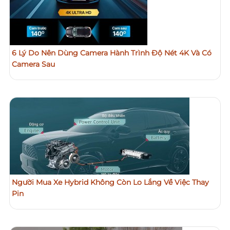
6 Lý Do Nên Dùng Camera Hành Trình Độ Nét 4K Và Có
Camera Sau
Người Mua Xe Hybrid Không Còn Lo Lắng Về Việc Thay
Pin