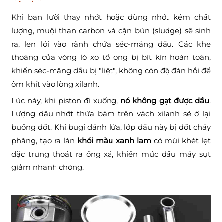
Khi bạn lười thay nhớt hoặc dùng nhớt kém chất
lượng, muội than carbon và cặn bùn (sludge) sẽ sinh
ra, len lỏi vào rãnh chứa séc-măng dầu. Các khe
thoáng của vòng lò xo tổ ong bị bít kín hoàn toàn,
khiến séc-măng dầu bị "liệt", không còn độ đàn hồi để
ôm khít vào lòng xilanh.
Lúc này, khi piston đi xuống,
nó không gạt được dầu
.
Lượng dầu nhớt thừa bám trên vách xilanh sẽ ở lại
buồng đốt. Khi bugi đánh lửa, lớp dầu này bị đốt cháy
phăng, tạo ra làn
khói màu xanh lam
có mùi khét lẹt
đặc trưng thoát ra ống xả, khiến mức dầu máy sụt
giảm nhanh chóng.