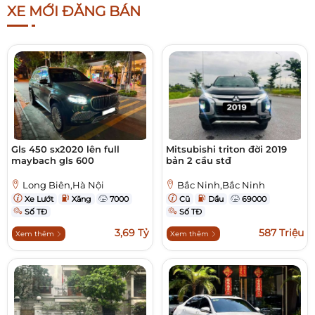
XE MỚI ĐĂNG BÁN
Gls 450 sx2020 lên full
Mitsubishi triton đời 2019
maybach gls 600
bản 2 cầu stđ
Long Biên,Hà Nội
Bắc Ninh,Bắc Ninh
Xe Lướt
Xăng
7000
Cũ
Dầu
69000
Số TĐ
Số TĐ
3,69 Tỷ
587 Triệu
Xem thêm
Xem thêm