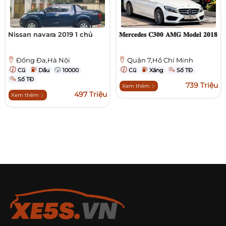
Nissan navara 2019 1 chủ
𝐌𝐞𝐫𝐜𝐞𝐝𝐞𝐬 𝐂𝟑𝟎𝟎 𝐀𝐌𝐆 𝐌𝐨𝐝𝐞𝐥 𝟐𝟎𝟏𝟖
Đống Đa,Hà Nội
Quận 7,Hồ Chí Minh
Cũ
Dầu
10000
Cũ
Xăng
Số TĐ
Số TĐ
739 Triệu
Xem thêm
497 Triệu
Xem thêm