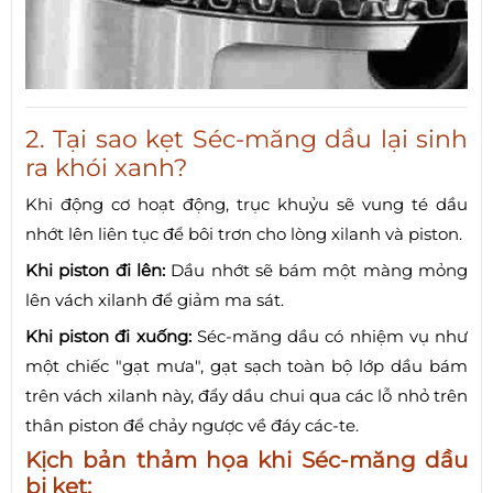
2. Tại sao kẹt Séc-măng dầu lại sinh
ra khói xanh?
Khi động cơ hoạt động, trục khuỷu sẽ vung té dầu
nhớt lên liên tục để bôi trơn cho lòng xilanh và piston.
Khi piston đi lên:
Dầu nhớt sẽ bám một màng mỏng
lên vách xilanh để giảm ma sát.
Khi piston đi xuống:
Séc-măng dầu có nhiệm vụ như
một chiếc "gạt mưa", gạt sạch toàn bộ lớp dầu bám
trên vách xilanh này, đẩy dầu chui qua các lỗ nhỏ trên
thân piston để chảy ngược về đáy các-te.
Kịch bản thảm họa khi Séc-măng dầu
bị kẹt: