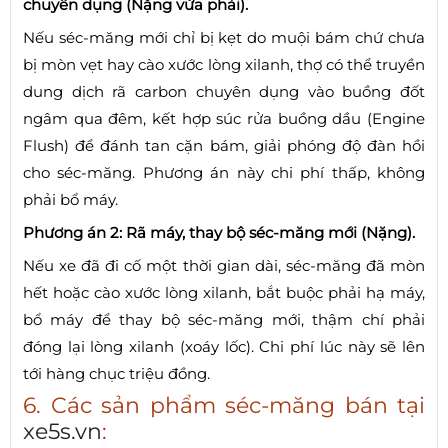
chuyên dụng (Nặng vừa phải).
Nếu séc-măng mới chỉ bị kẹt do muội bám chứ chưa
bị mòn vẹt hay cào xước lòng xilanh, thợ có thể truyền
dung dịch rã carbon chuyên dụng vào buồng đốt
ngâm qua đêm, kết hợp súc rửa buồng dầu (Engine
Flush) để đánh tan cặn bám, giải phóng độ đàn hồi
cho séc-măng. Phương án này chi phí thấp, không
phải bổ máy.
Phương án 2: Rã máy, thay bộ séc-măng mới (Nặng).
Nếu xe đã đi cố một thời gian dài, séc-măng đã mòn
hết hoặc cào xước lòng xilanh, bắt buộc phải hạ máy,
bổ máy để thay bộ séc-măng mới, thậm chí phải
đóng lại lòng xilanh (xoáy lốc). Chi phí lúc này sẽ lên
tới hàng chục triệu đồng.
6. Các sản phẩm séc-măng bán tại
xe5s.vn
: