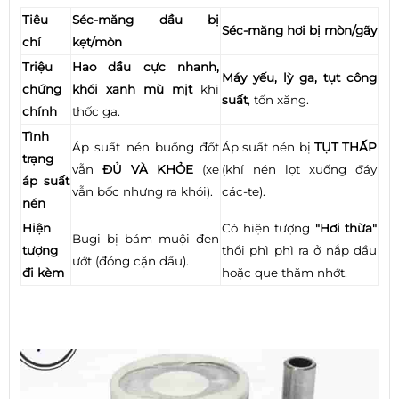
Tiêu
Séc-măng dầu bị
Séc-măng hơi bị mòn/gãy
chí
kẹt/mòn
Triệu
Hao dầu cực nhanh,
Máy yếu, lỳ ga, tụt công
chứng
khói xanh mù mịt
khi
suất
, tốn xăng.
chính
thốc ga.
Tình
Áp suất nén buồng đốt
Áp suất nén bị
TỤT THẤP
trạng
vẫn
ĐỦ VÀ KHỎE
(xe
(khí nén lọt xuống đáy
áp suất
vẫn bốc nhưng ra khói).
các-te).
nén
Hiện
Có hiện tượng
"Hơi thừa"
Bugi bị bám muội đen
tượng
thổi phì phì ra ở nắp dầu
ướt (đóng cặn dầu).
đi kèm
hoặc que thăm nhớt.