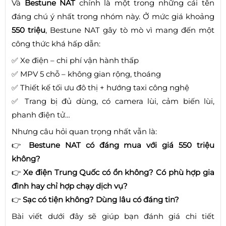
Và
Bestune NAT
chính là một trong những cái tên
đáng chú ý nhất trong nhóm này. Ở mức giá khoảng
550 triệu
, Bestune NAT gây tò mò vì mang đến một
công thức khá hấp dẫn:
✅ Xe điện – chi phí vận hành thấp
✅ MPV 5 chỗ – không gian rộng, thoáng
✅ Thiết kế tối ưu đô thị + hướng taxi công nghệ
✅ Trang bị đủ dùng, có camera lùi, cảm biến lùi,
phanh điện tử…
Nhưng câu hỏi quan trọng nhất vẫn là:
👉
Bestune NAT có đáng mua với giá 550 triệu
không?
👉
Xe điện Trung Quốc có ổn không? Có phù hợp gia
đình hay chỉ hợp chạy dịch vụ?
👉
Sạc có tiện không? Dùng lâu có đáng tin?
Bài viết dưới đây sẽ giúp bạn đánh giá chi tiết