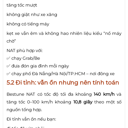
tăng tốc mượt
không giật như xe xăng
không có tiếng máy
kẹt xe vẫn êm và không hao nhiên liệu kiểu “nổ máy
chờ”
NAT phù hợp với:
✅ chạy Grab/Be
✅ đưa đón gia đình mỗi ngày
✅ chạy phố Đà Nẵng/Hà Nội/TP.HCM – nơi đông xe
5.2 Đi tỉnh: vẫn ổn nhưng nên tính toán
Bestune NAT có tốc độ tối đa khoảng
140 km/h
và
tăng tốc 0–100 km/h khoảng
10,8 giây
theo một số
nguồn tổng hợp.
Đi tỉnh vẫn ổn nếu bạn: