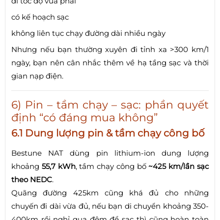
đi tốc độ vừa phải
có kế hoạch sạc
không liên tục chạy đường dài nhiều ngày
Nhưng nếu bạn thường xuyên đi tỉnh xa >300 km/1
ngày, bạn nên cân nhắc thêm về hạ tầng sạc và thời
gian nạp điện.
6) Pin – tầm chạy – sạc: phần quyết
định “có đáng mua không”
6.1 Dung lượng pin & tầm chạy công bố
Bestune NAT dùng pin lithium-ion dung lượng
khoảng
55,7 kWh
, tầm chạy công bố
~425 km/lần sạc
theo NEDC
.
Quãng đường 425km cũng khá đủ cho những
chuyến đi dài vừa đủ, nếu bạn di chuyển khoảng 350-
400km rồi nghỉ qua đêm để sạc thì cũng hoàn toàn