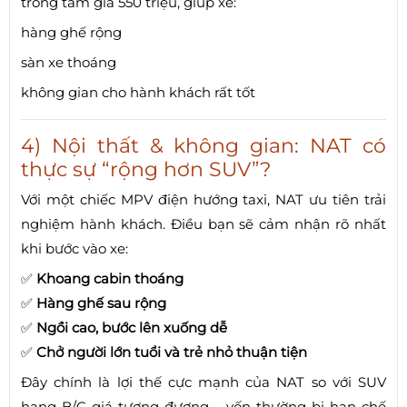
trong tầm giá 550 triệu, giúp xe:
hàng ghế rộng
sàn xe thoáng
không gian cho hành khách rất tốt
4) Nội thất & không gian: NAT có
thực sự “rộng hơn SUV”?
Với một chiếc MPV điện hướng taxi, NAT ưu tiên trải
nghiệm hành khách. Điều bạn sẽ cảm nhận rõ nhất
khi bước vào xe:
✅
Khoang cabin thoáng
✅
Hàng ghế sau rộng
✅
Ngồi cao, bước lên xuống dễ
✅
Chở người lớn tuổi và trẻ nhỏ thuận tiện
Đây chính là lợi thế cực mạnh của NAT so với SUV
hạng B/C giá tương đương – vốn thường bị hạn chế