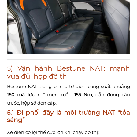
5) Vận hành Bestune NAT: mạnh
vừa đủ, hợp đô thị
Bestune NAT trang bị mô-tơ điện công suất khoảng
160 mã lực
, mô-men xoắn
155 Nm
, dẫn động cầu
trước, hộp số đơn cấp.
5.1 Đi phố: đây là môi trường NAT “tỏa
sáng”
Xe điện có lợi thế cực lớn khi chạy đô thị: