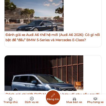
Đánh giá xe Audi A6 thế hệ mới (Audi A6 2026): Có gì nổi
bật để “đấu” BMW 5-Series và Mercedes E-Class?
Đánh giá chi tiết BYD M9: Có phù hợp với nhu cầu người
Việt?
Đăng tin
Trang chủ
Dịch vụ xe
Mua bán xe
Phụ tùng xe