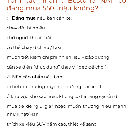
Tóm tắt nhanh: Bestune NAT có
đáng mua 550 triệu không?
✅
Đáng mua
nếu bạn cần xe:
chạy đô thị nhiều
chở người thoải mái
có thể chạy dịch vụ / taxi
muốn tiết kiệm chi phí nhiên liệu – bảo dưỡng
cần xe điện “thực dụng” thay vì “đẹp để chơi”
⚠️
Nên cân nhắc
nếu bạn:
đi tỉnh xa thường xuyên, đi đường dài liên tục
ở khu vực khó sạc hoặc không có hạ tầng sạc ổn định
mua xe để “giữ giá” hoặc muốn thương hiệu mạnh
như Nhật/Hàn
thích xe kiểu SUV gầm cao, thiết kế sang