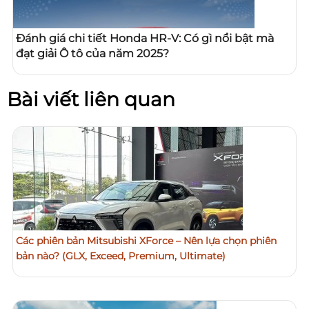
Đánh giá chi tiết Honda HR-V: Có gì nổi bật mà
đạt giải Ô tô của năm 2025?
Bài viết liên quan
Các phiên bản Mitsubishi XForce – Nên lựa chọn phiên
bản nào? (GLX, Exceed, Premium, Ultimate)