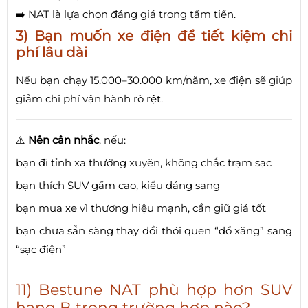
➡️ NAT là lựa chọn đáng giá trong tầm tiền.
3) Bạn muốn xe điện để tiết kiệm chi
phí lâu dài
Nếu bạn chạy 15.000–30.000 km/năm, xe điện sẽ giúp
giảm chi phí vận hành rõ rệt.
⚠️
Nên cân nhắc
, nếu:
bạn đi tỉnh xa thường xuyên, không chắc trạm sạc
bạn thích SUV gầm cao, kiểu dáng sang
bạn mua xe vì thương hiệu mạnh, cần giữ giá tốt
bạn chưa sẵn sàng thay đổi thói quen “đổ xăng” sang
“sạc điện”
11) Bestune NAT phù hợp hơn SUV
hạng B trong trường hợp nào?