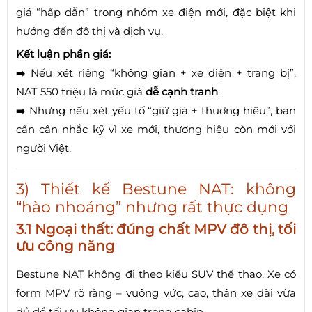
giá “hấp dẫn” trong nhóm xe điện mới, đặc biệt khi
hướng đến đô thị và dịch vụ.
Kết luận phần giá:
➡️ Nếu xét riêng “không gian + xe điện + trang bị”,
NAT 550 triệu là mức giá
dễ cạnh tranh
.
➡️ Nhưng nếu xét yếu tố “giữ giá + thương hiệu”, bạn
cần cân nhắc kỹ vì xe mới, thương hiệu còn mới với
người Việt.
3) Thiết kế Bestune NAT: không
“hào nhoáng” nhưng rất thực dụng
3.1 Ngoại thất: đúng chất MPV đô thị, tối
ưu công năng
Bestune NAT không đi theo kiểu SUV thể thao. Xe có
form MPV rõ ràng – vuông vức, cao, thân xe dài vừa
đủ để tối ưu không gian trong cabin.