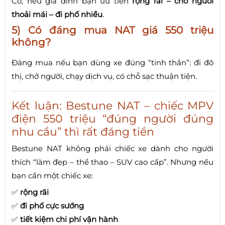
Có, nếu gia đình bạn ưu tiên
rộng rãi – chở người
thoải mái – đi phố nhiều
.
5) Có đáng mua NAT giá 550 triệu
không?
Đáng mua nếu bạn dùng xe đúng “tinh thần”: đi đô
thị, chở người, chạy dịch vụ, có chỗ sạc thuận tiện.
Kết luận: Bestune NAT – chiếc MPV
điện 550 triệu “đúng người đúng
nhu cầu” thì rất đáng tiền
Bestune NAT không phải chiếc xe dành cho người
thích “làm đẹp – thể thao – SUV cao cấp”. Nhưng nếu
bạn cần một chiếc xe:
✅
rộng rãi
✅
đi phố cực sướng
✅
tiết kiệm chi phí vận hành