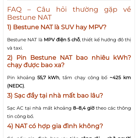
FAQ – Câu hỏi thường gặp về
Bestune NAT
1) Bestune NAT là SUV hay MPV?
Bestune NAT là
MPV điện 5 chỗ
, thiết kế hướng đô thị
và taxi.
2) Pin Bestune NAT bao nhiêu kWh?
chạy được bao xa?
Pin khoảng
55,7 kWh
, tầm chạy công bố
~425 km
(NEDC)
.
3) Sạc đầy tại nhà mất bao lâu?
Sạc AC tại nhà mất khoảng
8–8,4 giờ
theo các thông
tin công bố.
4) NAT có hợp gia đình không?