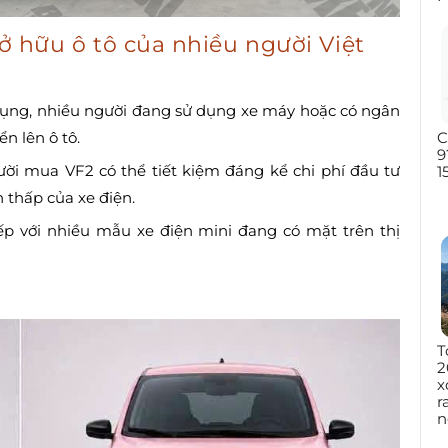
sở hữu ô tô của nhiều người Việt
ụng, nhiều người đang sử dụng xe máy hoặc có ngân
C
n lên ô tô.
9
ười mua VF2 có thể tiết kiệm đáng kể chi phí đầu tư
1
h thấp của xe điện.
ếp với nhiều mẫu xe điện mini đang có mặt trên thị
T
2
x
r
n