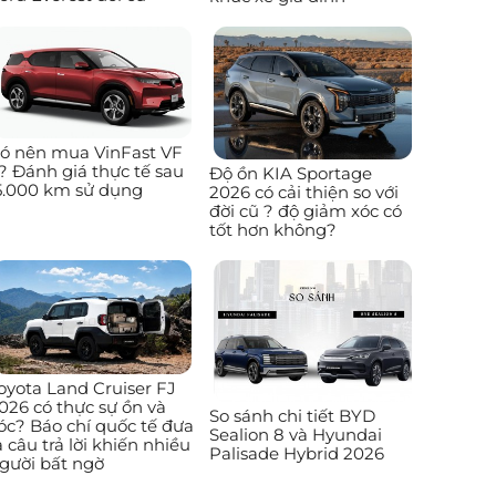
ó nên mua VinFast VF
? Đánh giá thực tế sau
Độ ồn KIA Sportage
5.000 km sử dụng
2026 có cải thiện so với
đời cũ ? độ giảm xóc có
tốt hơn không?
oyota Land Cruiser FJ
026 có thực sự ồn và
So sánh chi tiết BYD
óc? Báo chí quốc tế đưa
Sealion 8 và Hyundai
a câu trả lời khiến nhiều
Palisade Hybrid 2026
gười bất ngờ