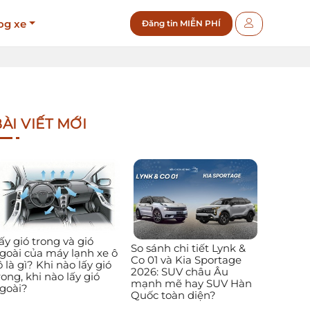
og xe
Đăng tin MIỄN PHÍ
ÀI VIẾT MỚI
ấy gió trong và gió
So sánh chi tiết Lynk &
goài của máy lạnh xe ô
Co 01 và Kia Sportage
ô là gì? Khi nào lấy gió
2026: SUV châu Âu
rong, khi nào lấy gió
mạnh mẽ hay SUV Hàn
goài?
Quốc toàn diện?