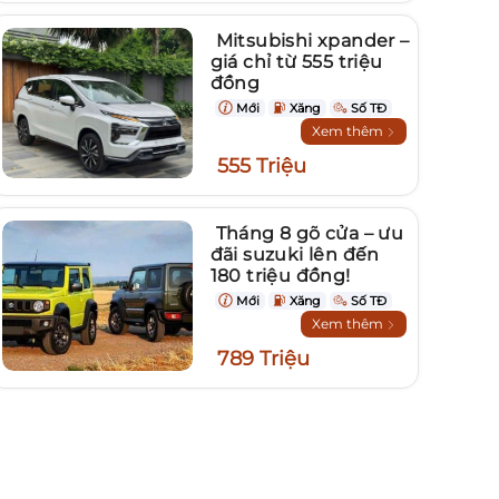
Mitsubishi xpander –
giá chỉ từ 555 triệu
đồng
Mới
Xăng
Số TĐ
Xem thêm
555 Triệu
Tháng 8 gõ cửa – ưu
đãi suzuki lên đến
180 triệu đồng!
Mới
Xăng
Số TĐ
Xem thêm
789 Triệu