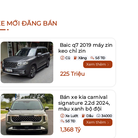
XE MỚI ĐĂNG BÁN
Baic q7 2019 máy zin
keo chỉ zin
Cũ
Xăng
Số TĐ
Xem thêm
225 Triệu
Bán xe kia carnival
signature 2.2d 2024,
màu xanh bộ đội
Xe Lướt
Dầu
34000
Số TĐ
Xem thêm
1,368 Tỷ