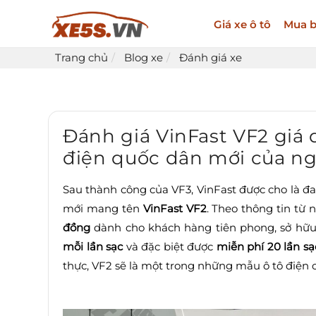
Giá xe ô tô
Mua b
Trang chủ
Blog xe
Đánh giá xe
Đánh giá VinFast VF2 giá d
điện quốc dân mới của ng
Sau thành công của VF3, VinFast được cho là đ
mới mang tên
VinFast VF2
. Theo thông tin từ 
đồng
dành cho khách hàng tiên phong, sở hữ
mỗi lần sạc
và đặc biệt được
miễn phí 20 lần s
thực, VF2 sẽ là một trong những mẫu ô tô điện c