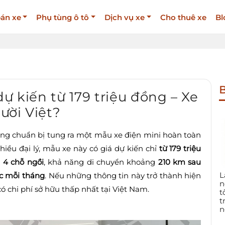
án xe
Phụ tùng ô tô
Dịch vụ xe
Cho thuê xe
Bl
B
ự kiến từ 179 triệu đồng – Xe
ười Việt?
ang chuẩn bị tung ra một mẫu xe điện mini hoàn toàn
nhiều đại lý, mẫu xe này có giá dự kiến chỉ
từ 179 triệu
u
4 chỗ ngồi
, khả năng di chuyển khoảng
210 km sau
L
ạc mỗi tháng
. Nếu những thông tin này trở thành hiện
n
ó chi phí sở hữu thấp nhất tại Việt Nam.
t
t
n