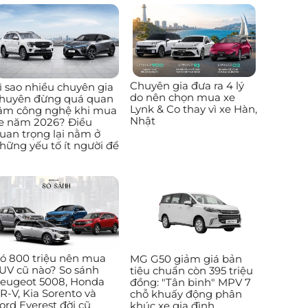
Chuyên gia đưa ra 4 lý
ì sao nhiều chuyên gia
do nên chọn mua xe
huyên đừng quá quan
Lynk & Co thay vì xe Hàn,
âm công nghệ khi mua
Nhật
e năm 2026? Điều
uan trọng lại nằm ở
hững yếu tố ít người để
ó 800 triệu nên mua
MG G50 giảm giá bản
UV cũ nào? So sánh
tiêu chuẩn còn 395 triệu
eugeot 5008, Honda
đồng: "Tân binh" MPV 7
R-V, Kia Sorento và
chỗ khuấy động phân
ord Everest đời cũ
khúc xe gia đình