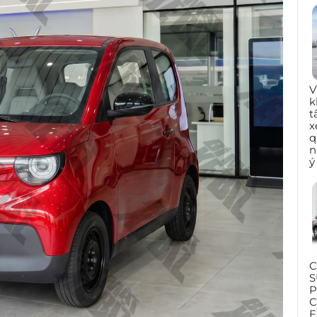
V
k
t
x
q
n
ý
C
S
P
C
F