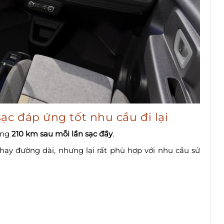
c đáp ứng tốt nhu cầu đi lại
oảng
210 km sau mỗi lần sạc đầy
.
ạy đường dài, nhưng lại rất phù hợp với nhu cầu sử