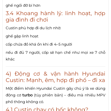
ghế ngồi đỡ bí hơn
3.4 Khoang hành lý: linh hoạt, hợp
gia đình đi chơi
Custin phù hợp đi du lịch nhờ:
ghế gập linh hoạt
cốp chứa đồ khá ổn khi đi 4–5 người
nếu đi đủ 7 người, cốp sẽ hạn chế như mọi xe 7 chỗ
khác
4) Động cơ & vận hành Hyundai
Custin: Mạnh, êm, hợp đi phố – đi xa
Một điểm khiến Hyundai Custin gây chú ý là xe dùng
động cơ
turbo
(tùy phiên bản) – điều mà nhiều MPV
phổ thông không có.
4.1 Custin chạy có bốc không?