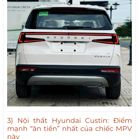
3) Nội thất Hyundai Custin: Điểm
mạnh “ăn tiền” nhất của chiếc MPV
này