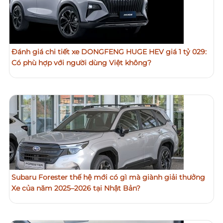
Đánh giá chi tiết xe DONGFENG HUGE HEV giá 1 tỷ 029:
Có phù hợp với người dùng Việt không?
Subaru Forester thế hệ mới có gì mà giành giải thưởng
Xe của năm 2025–2026 tại Nhật Bản?