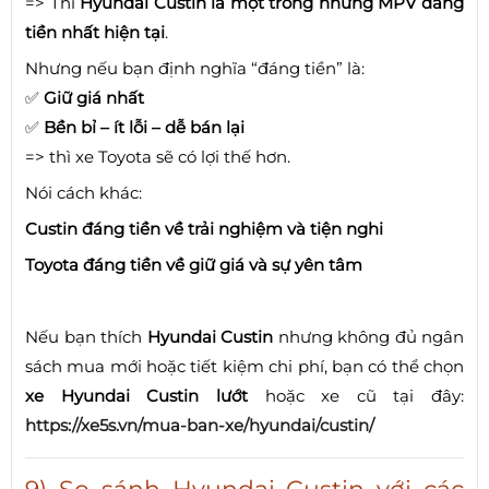
=> Thì
Hyundai Custin là một trong những MPV đáng
tiền nhất hiện tại
.
Nhưng nếu bạn định nghĩa “đáng tiền” là:
✅
Giữ giá nhất
✅
Bền bỉ – ít lỗi – dễ bán lại
=> thì xe Toyota sẽ có lợi thế hơn.
Nói cách khác:
Custin đáng tiền về trải nghiệm và tiện nghi
Toyota đáng tiền về giữ giá và sự yên tâm
Nếu bạn thích
Hyundai Custin
nhưng không đủ ngân
sách mua mới hoặc tiết kiệm chi phí, bạn có thể chọn
xe Hyundai Custin lướt
hoặc xe cũ tại đây:
https://xe5s.vn/mua-ban-xe/hyundai/custin/