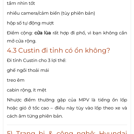
tầm nhìn tốt
nhiều camera/cảm biến (tùy phiên bản)
hộp số tự động mượt
Điểm cộng:
cửa lùa
rất hợp đi phố, vì bạn không cần
mở cửa rộng.
4.3 Custin đi tỉnh có ổn không?
Đi tỉnh Custin cho 3 lợi thế:
ghế ngồi thoải mái
treo êm
cabin rộng, ít mệt
Nhược điểm thường gặp của MPV là tiếng ồn lốp
hoặc gió ở tốc cao – điều này tùy vào lốp theo xe và
cách âm từng phiên bản.
5) Trang bị & công nghệ: Hyundai