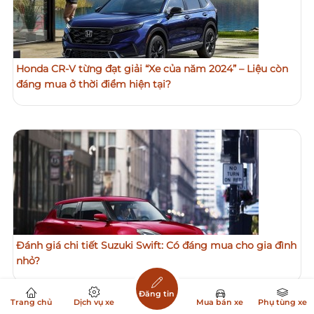
Honda CR-V từng đạt giải “Xe của năm 2024” – Liệu còn
đáng mua ở thời điểm hiện tại?
Đánh giá chi tiết Suzuki Swift: Có đáng mua cho gia đình
nhỏ?
Đăng tin
Trang chủ
Dịch vụ xe
Mua bán xe
Phụ tùng xe