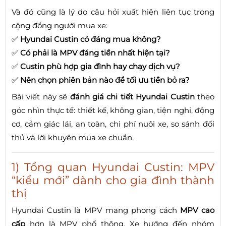
Và đó cũng là lý do câu hỏi xuất hiện liên tục trong
cộng đồng người mua xe:
✅
Hyundai Custin có đáng mua không?
✅
Có phải là MPV đáng tiền nhất hiện tại?
✅
Custin phù hợp gia đình hay chạy dịch vụ?
✅
Nên chọn phiên bản nào để tối ưu tiền bỏ ra?
Bài viết này sẽ
đánh giá chi tiết Hyundai Custin
theo
góc nhìn thực tế: thiết kế, không gian, tiện nghi, động
cơ, cảm giác lái, an toàn, chi phí nuôi xe, so sánh đối
thủ và lời khuyên mua xe chuẩn.
1) Tổng quan Hyundai Custin: MPV
“kiểu mới” dành cho gia đình thành
thị
Hyundai Custin là MPV mang phong cách
MPV cao
cấp
hơn là MPV phổ thông. Xe hướng đến nhóm