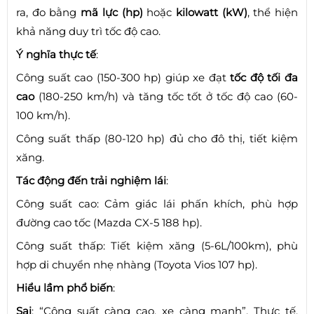
ra, đo bằng
mã lực (hp)
hoặc
kilowatt (kW)
, thể hiện
khả năng duy trì tốc độ cao.
Ý nghĩa thực tế
:
Công suất cao (150-300 hp) giúp xe đạt
tốc độ tối đa
cao
(180-250 km/h) và tăng tốc tốt ở tốc độ cao (60-
100 km/h).
Công suất thấp (80-120 hp) đủ cho đô thị, tiết kiệm
xăng.
Tác động đến trải nghiệm lái
:
Công suất cao: Cảm giác lái phấn khích, phù hợp
đường cao tốc (Mazda CX-5 188 hp).
Công suất thấp: Tiết kiệm xăng (5-6L/100km), phù
hợp di chuyển nhẹ nhàng (Toyota Vios 107 hp).
Hiểu lầm phổ biến
:
Sai
: “Công suất càng cao, xe càng mạnh”. Thực tế,