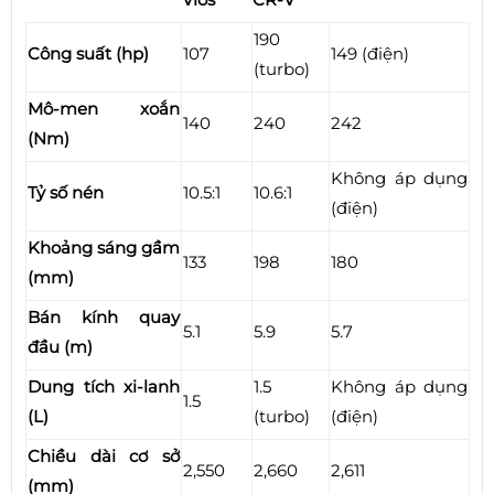
190
Công suất (hp)
107
149 (điện)
(turbo)
Mô-men xoắn
140
240
242
(Nm)
Không áp dụng
Tỷ số nén
10.5:1
10.6:1
(điện)
Khoảng sáng gầm
133
198
180
(mm)
Bán kính quay
5.1
5.9
5.7
đầu (m)
Dung tích xi-lanh
1.5
Không áp dụng
1.5
(L)
(turbo)
(điện)
Chiều dài cơ sở
2,550
2,660
2,611
(mm)