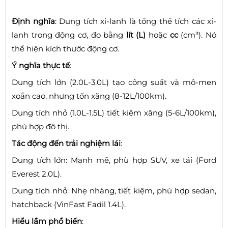
Định nghĩa
: Dung tích xi-lanh là tổng thể tích các xi-
lanh trong động cơ, đo bằng
lít (L)
hoặc
cc
(cm³). Nó
thể hiện kích thước động cơ.
Ý nghĩa thực tế
:
Dung tích lớn (2.0L-3.0L) tạo công suất và mô-men
xoắn cao, nhưng tốn xăng (8-12L/100km).
Dung tích nhỏ (1.0L-1.5L) tiết kiệm xăng (5-6L/100km),
phù hợp đô thị.
Tác động đến trải nghiệm lái
:
Dung tích lớn: Mạnh mẽ, phù hợp SUV, xe tải (Ford
Everest 2.0L).
Dung tích nhỏ: Nhẹ nhàng, tiết kiệm, phù hợp sedan,
hatchback (VinFast Fadil 1.4L).
Hiểu lầm phổ biến
: