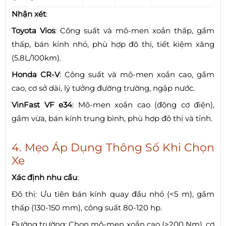
Nhận xét
:
Toyota Vios
: Công suất và mô-men xoắn thấp, gầm
thấp, bán kính nhỏ, phù hợp đô thị, tiết kiệm xăng
(5.8L/100km).
Honda CR-V
: Công suất và mô-men xoắn cao, gầm
cao, cơ sở dài, lý tưởng đường trường, ngập nước.
VinFast VF e34
: Mô-men xoắn cao (động cơ điện),
gầm vừa, bán kính trung bình, phù hợp đô thị và tỉnh.
4. Mẹo Áp Dụng Thông Số Khi Chọn
Xe
Xác định nhu cầu
:
Đô thị: Ưu tiên bán kính quay đầu nhỏ (<5 m), gầm
thấp (130-150 mm), công suất 80-120 hp.
Đường trường: Chọn mô-men xoắn cao (>200 Nm), cơ