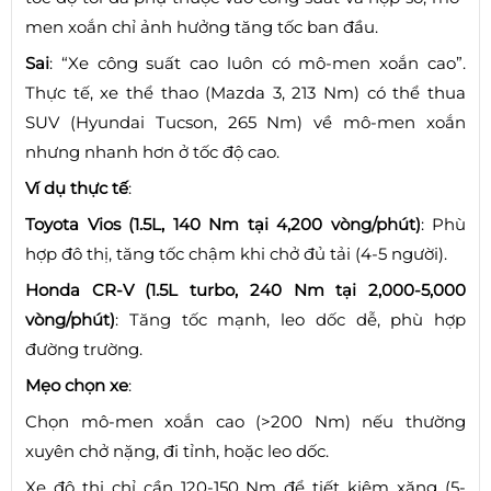
men xoắn chỉ ảnh hưởng tăng tốc ban đầu.
Sai
: “Xe công suất cao luôn có mô-men xoắn cao”.
Thực tế, xe thể thao (Mazda 3, 213 Nm) có thể thua
SUV (Hyundai Tucson, 265 Nm) về mô-men xoắn
nhưng nhanh hơn ở tốc độ cao.
Ví dụ thực tế
:
Toyota Vios (1.5L, 140 Nm tại 4,200 vòng/phút)
: Phù
hợp đô thị, tăng tốc chậm khi chở đủ tải (4-5 người).
Honda CR-V (1.5L turbo, 240 Nm tại 2,000-5,000
vòng/phút)
: Tăng tốc mạnh, leo dốc dễ, phù hợp
đường trường.
Mẹo chọn xe
:
Chọn mô-men xoắn cao (>200 Nm) nếu thường
xuyên chở nặng, đi tỉnh, hoặc leo dốc.
Xe đô thị chỉ cần 120-150 Nm để tiết kiệm xăng (5-