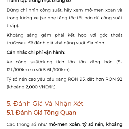
Tránh tập trung một thông số
:
Đừng chỉ nhìn công suất, hãy xem mô-men xoắn và
trọng lượng xe (xe nhẹ tăng tốc tốt hơn dù công suất
thấp).
Khoảng sáng gầm phải kết hợp với góc thoát
trước/sau để đánh giá khả năng vượt địa hình.
Cân nhắc chi phí vận hành
:
Xe công suất/dung tích lớn tốn xăng hơn (8-
12L/100km so với 5-6L/100km).
Tỷ số nén cao yêu cầu xăng RON 95, đắt hơn RON 92
(khoảng 2,000 VNĐ/lít).
5. Đánh Giá Và Nhận Xét
5.1. Đánh Giá Tổng Quan
Các thông số như
mô-men xoắn
,
tỷ số nén
,
khoảng