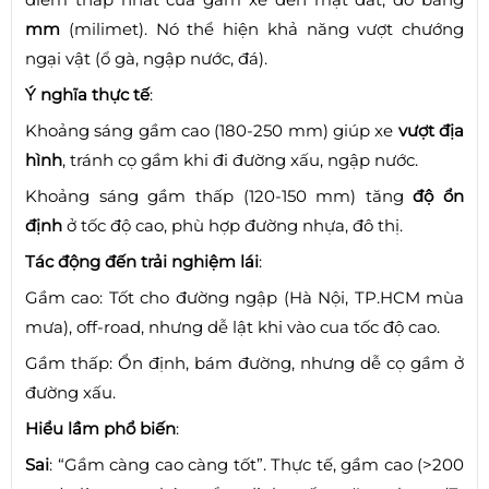
mm
(milimet). Nó thể hiện khả năng vượt chướng
ngại vật (ổ gà, ngập nước, đá).
Ý nghĩa thực tế
:
Khoảng sáng gầm cao (180-250 mm) giúp xe
vượt địa
hình
, tránh cọ gầm khi đi đường xấu, ngập nước.
Khoảng sáng gầm thấp (120-150 mm) tăng
độ ổn
định
ở tốc độ cao, phù hợp đường nhựa, đô thị.
Tác động đến trải nghiệm lái
:
Gầm cao: Tốt cho đường ngập (Hà Nội, TP.HCM mùa
mưa), off-road, nhưng dễ lật khi vào cua tốc độ cao.
Gầm thấp: Ổn định, bám đường, nhưng dễ cọ gầm ở
đường xấu.
Hiểu lầm phổ biến
:
Sai
: “Gầm càng cao càng tốt”. Thực tế, gầm cao (>200