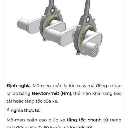
Định nghĩa
: Mô-men xoắn là lực xoay mà động cơ tạo
ra, đo bằng
Newton-mét (Nm)
, thể hiện khả năng kéo
tải hoặc tăng tốc của xe.
Ý nghĩa thực tế
:
Mô-men xoắn cao giúp xe
tăng tốc nhanh
từ trạng
thái đứng yên (0-60 km/h) và
leo dốc tốt
.