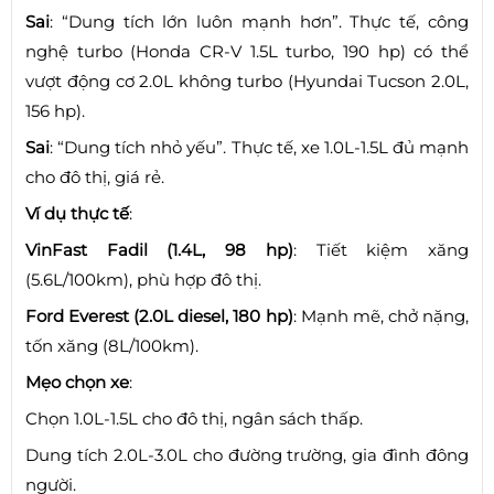
Sai
: “Dung tích lớn luôn mạnh hơn”. Thực tế, công
nghệ turbo (Honda CR-V 1.5L turbo, 190 hp) có thể
vượt động cơ 2.0L không turbo (Hyundai Tucson 2.0L,
156 hp).
Sai
: “Dung tích nhỏ yếu”. Thực tế, xe 1.0L-1.5L đủ mạnh
cho đô thị, giá rẻ.
Ví dụ thực tế
:
VinFast Fadil (1.4L, 98 hp)
: Tiết kiệm xăng
(5.6L/100km), phù hợp đô thị.
Ford Everest (2.0L diesel, 180 hp)
: Mạnh mẽ, chở nặng,
tốn xăng (8L/100km).
Mẹo chọn xe
:
Chọn 1.0L-1.5L cho đô thị, ngân sách thấp.
Dung tích 2.0L-3.0L cho đường trường, gia đình đông
người.