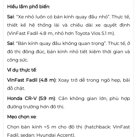
Hiểu lầm phổ biến
:
Sai
: “Xe nhỏ luôn có bán kính quay đầu nhỏ”. Thực tế,
thiết kế hệ thống lái và chiều dài xe quyết định
(VinFast Fadil 4.8 m, nhỏ hơn Toyota Vios 5.1 m).
Sai
: “Bán kính quay đầu không quan trọng”. Thực tế, ở
đô thị đông đúc, bán kính nhỏ tiết kiệm thời gian và
công sức.
Ví dụ thực tế
:
VinFast Fadil (4.8 m)
: Xoay trở dễ trong ngõ hẹp, bãi
đỗ chật.
Honda CR-V (5.9 m)
: Cần không gian lớn, phù hợp
đường trường hơn đô thị.
Mẹo chọn xe
:
Chọn bán kính <5 m cho đô thị (hatchback: VinFast
Fadil, sedan: Hyundai Accent).