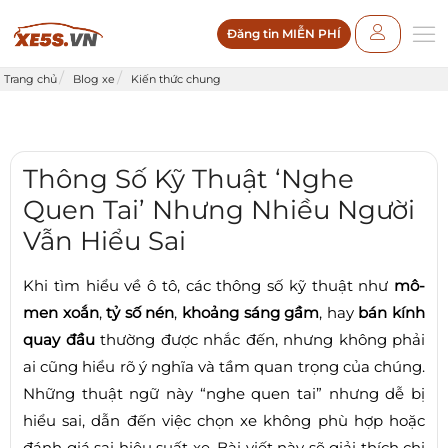
Đăng tin MIỄN PHÍ
Trang chủ
Blog xe
Kiến thức chung
Thông Số Kỹ Thuật ‘Nghe
Quen Tai’ Nhưng Nhiều Người
Vẫn Hiểu Sai
Khi tìm hiểu về ô tô, các thông số kỹ thuật như
mô-
men xoắn
,
tỷ số nén
,
khoảng sáng gầm
, hay
bán kính
quay đầu
thường được nhắc đến, nhưng không phải
ai cũng hiểu rõ ý nghĩa và tầm quan trọng của chúng.
Những thuật ngữ này “nghe quen tai” nhưng dễ bị
hiểu sai, dẫn đến việc chọn xe không phù hợp hoặc
đánh giá sai hiệu suất xe. Bài viết này sẽ giải thích chi