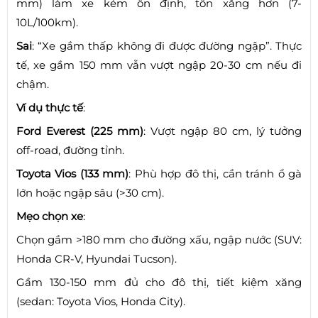
mm) làm xe kém ổn định, tốn xăng hơn (7-
10L/100km).
Sai
: “Xe gầm thấp không đi được đường ngập”. Thực
tế, xe gầm 150 mm vẫn vượt ngập 20-30 cm nếu đi
chậm.
Ví dụ thực tế
:
Ford Everest (225 mm)
: Vượt ngập 80 cm, lý tưởng
off-road, đường tỉnh.
Toyota Vios (133 mm)
: Phù hợp đô thị, cần tránh ổ gà
lớn hoặc ngập sâu (>30 cm).
Mẹo chọn xe
:
Chọn gầm >180 mm cho đường xấu, ngập nước (SUV:
Honda CR-V, Hyundai Tucson).
Gầm 130-150 mm đủ cho đô thị, tiết kiệm xăng
(sedan: Toyota Vios, Honda City).