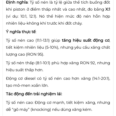
Định nghĩa
: Tỷ số nén là tỷ lệ giữa thể tích buồng đốt
khi piston ở điểm thấp nhất và cao nhất, đo bằng
X:1
(ví dụ: 10:1, 12:1). Nó thể hiện mức độ nén hỗn hợp
nhiên liệu-không khí trước khi đốt cháy.
Ý nghĩa thực tế
:
Tỷ số nén cao (11:1-13:1) giúp
tăng hiệu suất động cơ
,
tiết kiệm nhiên liệu (5-10%), nhưng yêu cầu xăng chất
lượng cao (RON 95).
Tỷ số nén thấp (8:1-10:1) phù hợp xăng RON 92, nhưng
hiệu suất thấp hơn.
Động cơ diesel có tỷ số nén cao hơn xăng (14:1-20:1),
tạo mô-men xoắn lớn.
Tác động đến trải nghiệm lái
:
Tỷ số nén cao: Động cơ mạnh, tiết kiệm xăng, nhưng
dễ “gõ máy” (knocking) nếu dùng xăng kém.