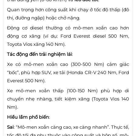
Quan trọng hơn công suất khi chạy ở tốc độ thấp (đô
thị, đường ngập) hoặc chở nặng.
Động cơ diesel thường có mô-men xoắn cao hơn
động cơ xăng (ví dụ: Ford Everest diesel 500 Nm,
Toyota Vios xăng 140 Nm).
Tác động đến trải nghiệm lái
:
Xe có mô-men xoắn cao (300-500 Nm) cảm giác
“bốc”, phù hợp SUV, xe tải (Honda CR-V 240 Nm, Ford
Everest 500 Nm).
Xe mô-men xoắn thấp (100-150 Nm) phù hợp di
chuyển nhẹ nhàng, tiết kiệm xăng (Toyota Vios 140
Nm).
Hiểu lầm phổ biến
:
Sai
: “Mô-men xoắn càng cao, xe càng nhanh”. Thực tế,
tốc độ tối đa phụ thuộc vào công suất và hộp số, mô-