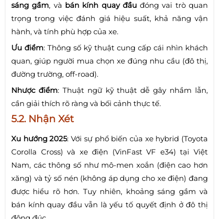
sáng gầm
, và
bán kính quay đầu
đóng vai trò quan
trọng trong việc đánh giá hiệu suất, khả năng vận
hành, và tính phù hợp của xe.
Ưu điểm
: Thông số kỹ thuật cung cấp cái nhìn khách
quan, giúp người mua chọn xe đúng nhu cầu (đô thị,
đường trường, off-road).
Nhược điểm
: Thuật ngữ kỹ thuật dễ gây nhầm lẫn,
cần giải thích rõ ràng và bối cảnh thực tế.
5.2. Nhận Xét
Xu hướng 2025
: Với sự phổ biến của xe hybrid (Toyota
Corolla Cross) và xe điện (VinFast VF e34) tại Việt
Nam, các thông số như mô-men xoắn (điện cao hơn
xăng) và tỷ số nén (không áp dụng cho xe điện) đang
được hiểu rõ hơn. Tuy nhiên, khoảng sáng gầm và
bán kính quay đầu vẫn là yếu tố quyết định ở đô thị
đông đúc.