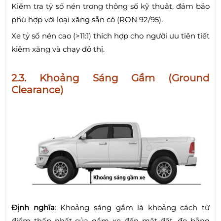
Kiểm tra tỷ số nén trong thông số kỹ thuật, đảm bảo
phù hợp với loại xăng sẵn có (RON 92/95).
Xe tỷ số nén cao (>11:1) thích hợp cho người ưu tiên tiết
kiệm xăng và chạy đô thị.
2.3. Khoảng Sáng Gầm (Ground
Clearance)
Định nghĩa
: Khoảng sáng gầm là khoảng cách từ
điểm thấp nhất của gầm xe đến mặt đất, đo bằng