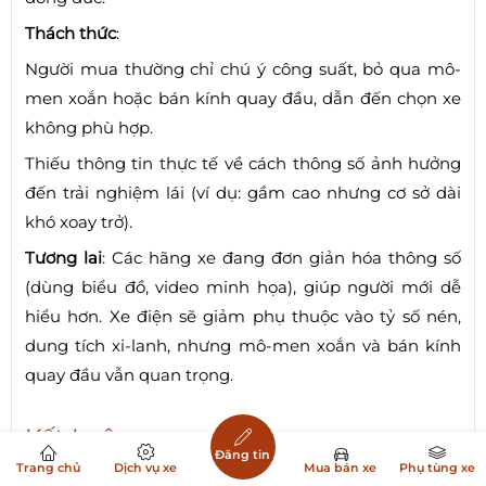
Thách thức
:
Người mua thường chỉ chú ý công suất, bỏ qua mô-
men xoắn hoặc bán kính quay đầu, dẫn đến chọn xe
không phù hợp.
Thiếu thông tin thực tế về cách thông số ảnh hưởng
đến trải nghiệm lái (ví dụ: gầm cao nhưng cơ sở dài
khó xoay trở).
Tương lai
: Các hãng xe đang đơn giản hóa thông số
(dùng biểu đồ, video minh họa), giúp người mới dễ
hiểu hơn. Xe điện sẽ giảm phụ thuộc vào tỷ số nén,
dung tích xi-lanh, nhưng mô-men xoắn và bán kính
quay đầu vẫn quan trọng.
Kết Luận
Đăng tin
Trang chủ
Dịch vụ xe
Mua bán xe
Phụ tùng xe
Các thông số kỹ thuật như
mô-men xoắn
,
tỷ số nén
,