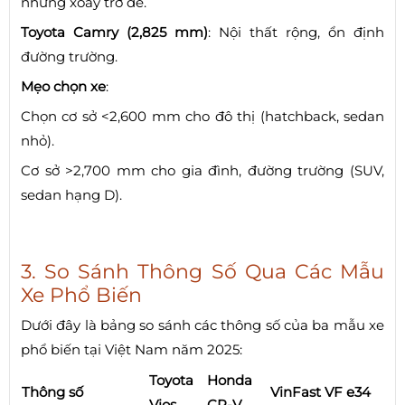
nhưng xoay trở dễ.
Toyota Camry (2,825 mm)
: Nội thất rộng, ổn định
đường trường.
Mẹo chọn xe
:
Chọn cơ sở <2,600 mm cho đô thị (hatchback, sedan
nhỏ).
Cơ sở >2,700 mm cho gia đình, đường trường (SUV,
sedan hạng D).
3. So Sánh Thông Số Qua Các Mẫu
Xe Phổ Biến
Dưới đây là bảng so sánh các thông số của ba mẫu xe
phổ biến tại Việt Nam năm 2025:
Toyota
Honda
Thông số
VinFast VF e34
Vios
CR-V