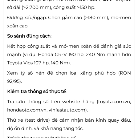
sở dài (>2,700 mm), công suất >150 hp.
Đường xấu/ngập: Chọn gầm cao (>180 mm), mô-men
xoắn cao.
So sánh đúng cách
:
Kết hợp công suất và mô-men xoắn để đánh giá sức
mạnh (ví dụ: Honda CR-V 190 hp, 240 Nm mạnh hơn
Toyota Vios 107 hp, 140 Nm).
Xem tỷ số nén để chọn loại xăng phù hợp (RON
92/95).
Kiểm tra thông số thực tế
:
Tra cứu thông số trên website hãng (toyota.com.vn,
hondaoto.com.vn, vinfastauto.com).
Thử xe (test drive) để cảm nhận bán kính quay đầu,
độ ổn định, và khả năng tăng tốc.