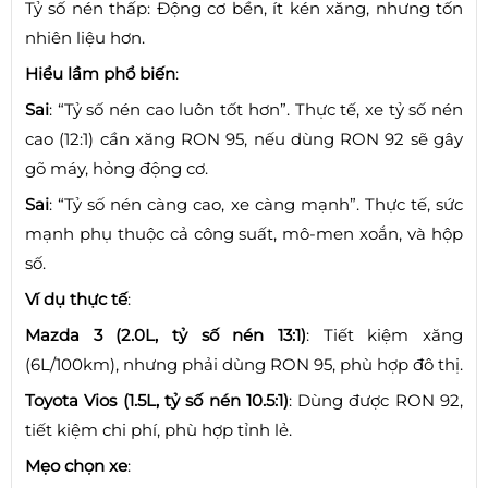
Tỷ số nén thấp: Động cơ bền, ít kén xăng, nhưng tốn
nhiên liệu hơn.
Hiểu lầm phổ biến
:
Sai
: “Tỷ số nén cao luôn tốt hơn”. Thực tế, xe tỷ số nén
cao (12:1) cần xăng RON 95, nếu dùng RON 92 sẽ gây
gõ máy, hỏng động cơ.
Sai
: “Tỷ số nén càng cao, xe càng mạnh”. Thực tế, sức
mạnh phụ thuộc cả công suất, mô-men xoắn, và hộp
số.
Ví dụ thực tế
:
Mazda 3 (2.0L, tỷ số nén 13:1)
: Tiết kiệm xăng
(6L/100km), nhưng phải dùng RON 95, phù hợp đô thị.
Toyota Vios (1.5L, tỷ số nén 10.5:1)
: Dùng được RON 92,
tiết kiệm chi phí, phù hợp tỉnh lẻ.
Mẹo chọn xe
: